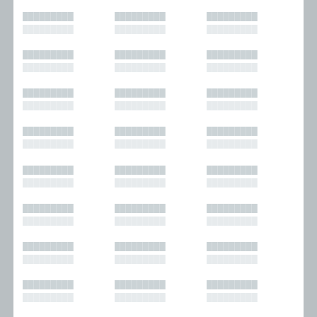
█████████
█████████
█████████
█████████
█████████
█████████
█████████
█████████
█████████
█████████
█████████
█████████
█████████
█████████
█████████
█████████
█████████
█████████
█████████
█████████
█████████
█████████
█████████
█████████
█████████
█████████
█████████
█████████
█████████
█████████
█████████
█████████
█████████
█████████
█████████
█████████
█████████
█████████
█████████
█████████
█████████
█████████
█████████
█████████
█████████
█████████
█████████
█████████