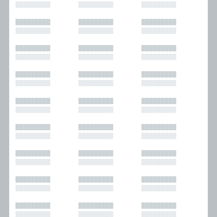
█████████
█████████
█████████
█████████
█████████
█████████
█████████
█████████
█████████
█████████
█████████
█████████
█████████
█████████
█████████
█████████
█████████
█████████
█████████
█████████
█████████
█████████
█████████
█████████
█████████
█████████
█████████
█████████
█████████
█████████
█████████
█████████
█████████
█████████
█████████
█████████
█████████
█████████
█████████
█████████
█████████
█████████
█████████
█████████
█████████
█████████
█████████
█████████
█████████
█████████
█████████