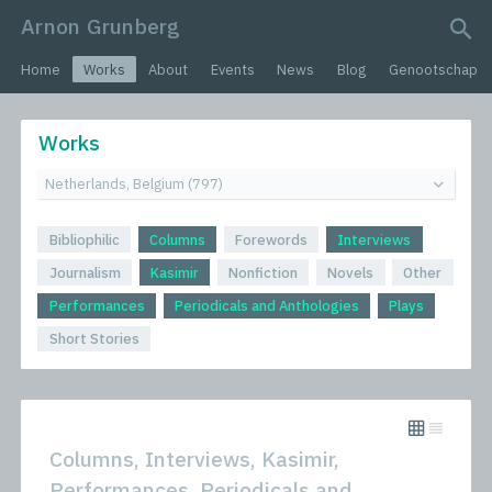
Arnon Grunberg
search query
Home
Works
About
Events
News
Blog
Genootschap
Works
Bibliophilic
Columns
Forewords
Interviews
Journalism
Kasimir
Nonfiction
Novels
Other
Performances
Periodicals and Anthologies
Plays
Short Stories
Columns, Interviews, Kasimir,
Performances, Periodicals and