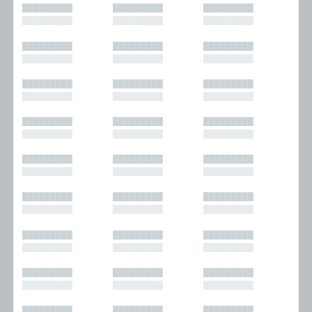
█████████
█████████
█████████
█████████
█████████
█████████
█████████
█████████
█████████
█████████
█████████
█████████
█████████
█████████
█████████
█████████
█████████
█████████
█████████
█████████
█████████
█████████
█████████
█████████
█████████
█████████
█████████
█████████
█████████
█████████
█████████
█████████
█████████
█████████
█████████
█████████
█████████
█████████
█████████
█████████
█████████
█████████
█████████
█████████
█████████
█████████
█████████
█████████
█████████
█████████
█████████