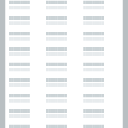
█████████
█████████
█████████
█████████
█████████
█████████
█████████
█████████
█████████
█████████
█████████
█████████
█████████
█████████
█████████
█████████
█████████
█████████
█████████
█████████
█████████
█████████
█████████
█████████
█████████
█████████
█████████
█████████
█████████
█████████
█████████
█████████
█████████
█████████
█████████
█████████
█████████
█████████
█████████
█████████
█████████
█████████
█████████
█████████
█████████
█████████
█████████
█████████
█████████
█████████
█████████