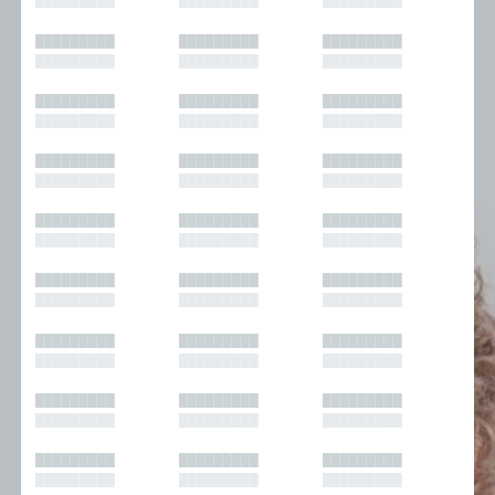
█████████
█████████
█████████
█████████
█████████
█████████
█████████
█████████
█████████
█████████
█████████
█████████
█████████
█████████
█████████
█████████
█████████
█████████
█████████
█████████
█████████
█████████
█████████
█████████
█████████
█████████
█████████
█████████
█████████
█████████
█████████
█████████
█████████
█████████
█████████
█████████
█████████
█████████
█████████
█████████
█████████
█████████
█████████
█████████
█████████
█████████
█████████
█████████
█████████
█████████
█████████