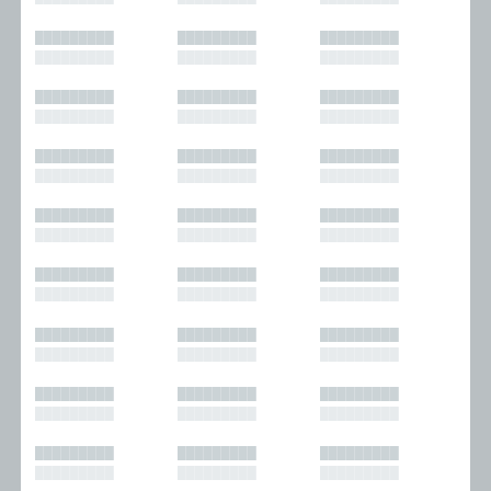
█████████
█████████
█████████
█████████
█████████
█████████
█████████
█████████
█████████
█████████
█████████
█████████
█████████
█████████
█████████
█████████
█████████
█████████
█████████
█████████
█████████
█████████
█████████
█████████
█████████
█████████
█████████
█████████
█████████
█████████
█████████
█████████
█████████
█████████
█████████
█████████
█████████
█████████
█████████
█████████
█████████
█████████
█████████
█████████
█████████
█████████
█████████
█████████