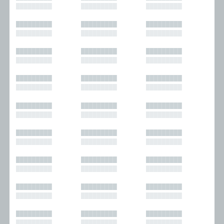
█████████
█████████
█████████
█████████
█████████
█████████
█████████
█████████
█████████
█████████
█████████
█████████
█████████
█████████
█████████
█████████
█████████
█████████
█████████
█████████
█████████
█████████
█████████
█████████
█████████
█████████
█████████
█████████
█████████
█████████
█████████
█████████
█████████
█████████
█████████
█████████
█████████
█████████
█████████
█████████
█████████
█████████
█████████
█████████
█████████
█████████
█████████
█████████
█████████
█████████
█████████