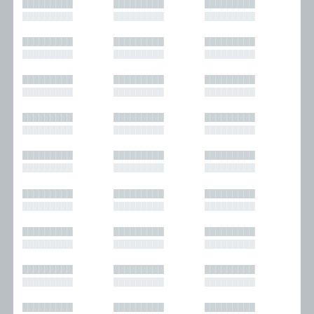
█████████
█████████
█████████
█████████
█████████
█████████
█████████
█████████
█████████
█████████
█████████
█████████
█████████
█████████
█████████
█████████
█████████
█████████
█████████
█████████
█████████
█████████
█████████
█████████
█████████
█████████
█████████
█████████
█████████
█████████
█████████
█████████
█████████
█████████
█████████
█████████
█████████
█████████
█████████
█████████
█████████
█████████
█████████
█████████
█████████
█████████
█████████
█████████
█████████
█████████
█████████