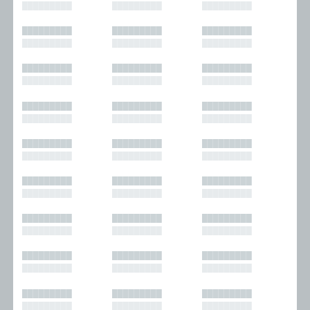
█████████
█████████
█████████
█████████
█████████
█████████
█████████
█████████
█████████
█████████
█████████
█████████
█████████
█████████
█████████
█████████
█████████
█████████
█████████
█████████
█████████
█████████
█████████
█████████
█████████
█████████
█████████
█████████
█████████
█████████
█████████
█████████
█████████
█████████
█████████
█████████
█████████
█████████
█████████
█████████
█████████
█████████
█████████
█████████
█████████
█████████
█████████
█████████
█████████
█████████
█████████