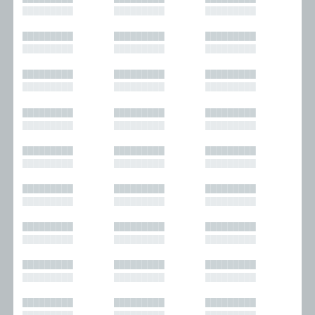
█████████
█████████
█████████
█████████
█████████
█████████
█████████
█████████
█████████
█████████
█████████
█████████
█████████
█████████
█████████
█████████
█████████
█████████
█████████
█████████
█████████
█████████
█████████
█████████
█████████
█████████
█████████
█████████
█████████
█████████
█████████
█████████
█████████
█████████
█████████
█████████
█████████
█████████
█████████
█████████
█████████
█████████
█████████
█████████
█████████
█████████
█████████
█████████