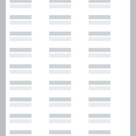
█████████
█████████
█████████
█████████
█████████
█████████
█████████
█████████
█████████
█████████
█████████
█████████
█████████
█████████
█████████
█████████
█████████
█████████
█████████
█████████
█████████
█████████
█████████
█████████
█████████
█████████
█████████
█████████
█████████
█████████
█████████
█████████
█████████
█████████
█████████
█████████
█████████
█████████
█████████
█████████
█████████
█████████
█████████
█████████
█████████
█████████
█████████
█████████
█████████
█████████
█████████