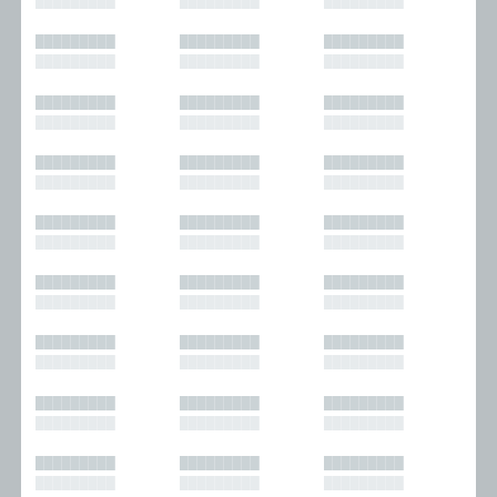
█████████
█████████
█████████
█████████
█████████
█████████
█████████
█████████
█████████
█████████
█████████
█████████
█████████
█████████
█████████
█████████
█████████
█████████
█████████
█████████
█████████
█████████
█████████
█████████
█████████
█████████
█████████
█████████
█████████
█████████
█████████
█████████
█████████
█████████
█████████
█████████
█████████
█████████
█████████
█████████
█████████
█████████
█████████
█████████
█████████
█████████
█████████
█████████
█████████
█████████
█████████