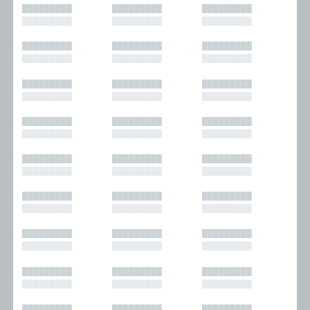
█████████
█████████
█████████
█████████
█████████
█████████
█████████
█████████
█████████
█████████
█████████
█████████
█████████
█████████
█████████
█████████
█████████
█████████
█████████
█████████
█████████
█████████
█████████
█████████
█████████
█████████
█████████
█████████
█████████
█████████
█████████
█████████
█████████
█████████
█████████
█████████
█████████
█████████
█████████
█████████
█████████
█████████
█████████
█████████
█████████
█████████
█████████
█████████
█████████
█████████
█████████