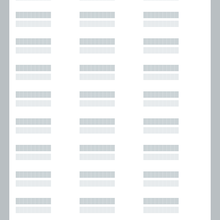
█████████
█████████
█████████
█████████
█████████
█████████
█████████
█████████
█████████
█████████
█████████
█████████
█████████
█████████
█████████
█████████
█████████
█████████
█████████
█████████
█████████
█████████
█████████
█████████
█████████
█████████
█████████
█████████
█████████
█████████
█████████
█████████
█████████
█████████
█████████
█████████
█████████
█████████
█████████
█████████
█████████
█████████
█████████
█████████
█████████
█████████
█████████
█████████