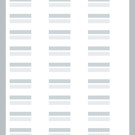
█████████
█████████
█████████
█████████
█████████
█████████
█████████
█████████
█████████
█████████
█████████
█████████
█████████
█████████
█████████
█████████
█████████
█████████
█████████
█████████
█████████
█████████
█████████
█████████
█████████
█████████
█████████
█████████
█████████
█████████
█████████
█████████
█████████
█████████
█████████
█████████
█████████
█████████
█████████
█████████
█████████
█████████
█████████
█████████
█████████
█████████
█████████
█████████