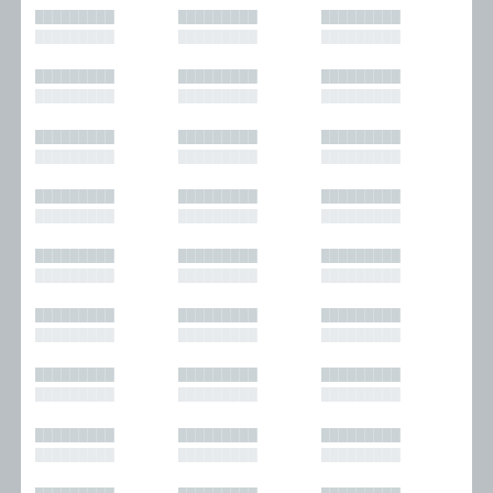
█████████
█████████
█████████
█████████
█████████
█████████
█████████
█████████
█████████
█████████
█████████
█████████
█████████
█████████
█████████
█████████
█████████
█████████
█████████
█████████
█████████
█████████
█████████
█████████
█████████
█████████
█████████
█████████
█████████
█████████
█████████
█████████
█████████
█████████
█████████
█████████
█████████
█████████
█████████
█████████
█████████
█████████
█████████
█████████
█████████
█████████
█████████
█████████