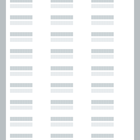
█████████
█████████
█████████
█████████
█████████
█████████
█████████
█████████
█████████
█████████
█████████
█████████
█████████
█████████
█████████
█████████
█████████
█████████
█████████
█████████
█████████
█████████
█████████
█████████
█████████
█████████
█████████
█████████
█████████
█████████
█████████
█████████
█████████
█████████
█████████
█████████
█████████
█████████
█████████
█████████
█████████
█████████
█████████
█████████
█████████
█████████
█████████
█████████
█████████
█████████
█████████