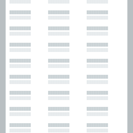
█████████
█████████
█████████
█████████
█████████
█████████
█████████
█████████
█████████
█████████
█████████
█████████
█████████
█████████
█████████
█████████
█████████
█████████
█████████
█████████
█████████
█████████
█████████
█████████
█████████
█████████
█████████
█████████
█████████
█████████
█████████
█████████
█████████
█████████
█████████
█████████
█████████
█████████
█████████
█████████
█████████
█████████
█████████
█████████
█████████
█████████
█████████
█████████
█████████
█████████
█████████