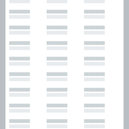
█████████
█████████
█████████
█████████
█████████
█████████
█████████
█████████
█████████
█████████
█████████
█████████
█████████
█████████
█████████
█████████
█████████
█████████
█████████
█████████
█████████
█████████
█████████
█████████
█████████
█████████
█████████
█████████
█████████
█████████
█████████
█████████
█████████
█████████
█████████
█████████
█████████
█████████
█████████
█████████
█████████
█████████
█████████
█████████
█████████
█████████
█████████
█████████
█████████
█████████
█████████