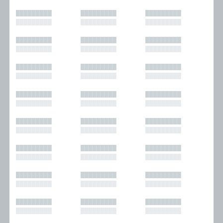
█████████
█████████
█████████
█████████
█████████
█████████
█████████
█████████
█████████
█████████
█████████
█████████
█████████
█████████
█████████
█████████
█████████
█████████
█████████
█████████
█████████
█████████
█████████
█████████
█████████
█████████
█████████
█████████
█████████
█████████
█████████
█████████
█████████
█████████
█████████
█████████
█████████
█████████
█████████
█████████
█████████
█████████
█████████
█████████
█████████
█████████
█████████
█████████