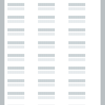
█████████
█████████
█████████
█████████
█████████
█████████
█████████
█████████
█████████
█████████
█████████
█████████
█████████
█████████
█████████
█████████
█████████
█████████
█████████
█████████
█████████
█████████
█████████
█████████
█████████
█████████
█████████
█████████
█████████
█████████
█████████
█████████
█████████
█████████
█████████
█████████
█████████
█████████
█████████
█████████
█████████
█████████
█████████
█████████
█████████
█████████
█████████
█████████