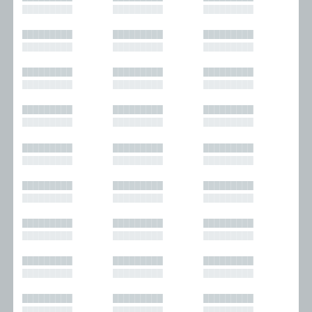
█████████
█████████
█████████
█████████
█████████
█████████
█████████
█████████
█████████
█████████
█████████
█████████
█████████
█████████
█████████
█████████
█████████
█████████
█████████
█████████
█████████
█████████
█████████
█████████
█████████
█████████
█████████
█████████
█████████
█████████
█████████
█████████
█████████
█████████
█████████
█████████
█████████
█████████
█████████
█████████
█████████
█████████
█████████
█████████
█████████
█████████
█████████
█████████
█████████
█████████
█████████