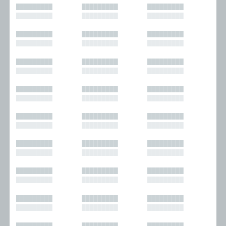
█████████
█████████
█████████
█████████
█████████
█████████
█████████
█████████
█████████
█████████
█████████
█████████
█████████
█████████
█████████
█████████
█████████
█████████
█████████
█████████
█████████
█████████
█████████
█████████
█████████
█████████
█████████
█████████
█████████
█████████
█████████
█████████
█████████
█████████
█████████
█████████
█████████
█████████
█████████
█████████
█████████
█████████
█████████
█████████
█████████
█████████
█████████
█████████
█████████
█████████
█████████