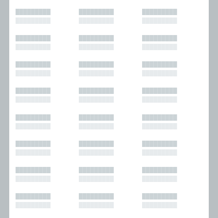
█████████
█████████
█████████
█████████
█████████
█████████
█████████
█████████
█████████
█████████
█████████
█████████
█████████
█████████
█████████
█████████
█████████
█████████
█████████
█████████
█████████
█████████
█████████
█████████
█████████
█████████
█████████
█████████
█████████
█████████
█████████
█████████
█████████
█████████
█████████
█████████
█████████
█████████
█████████
█████████
█████████
█████████
█████████
█████████
█████████
█████████
█████████
█████████