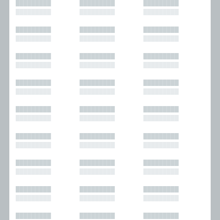
█████████
█████████
█████████
█████████
█████████
█████████
█████████
█████████
█████████
█████████
█████████
█████████
█████████
█████████
█████████
█████████
█████████
█████████
█████████
█████████
█████████
█████████
█████████
█████████
█████████
█████████
█████████
█████████
█████████
█████████
█████████
█████████
█████████
█████████
█████████
█████████
█████████
█████████
█████████
█████████
█████████
█████████
█████████
█████████
█████████
█████████
█████████
█████████
█████████
█████████
█████████