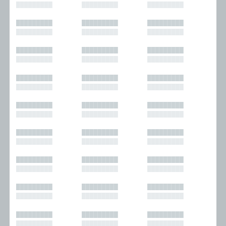
█████████
█████████
█████████
█████████
█████████
█████████
█████████
█████████
█████████
█████████
█████████
█████████
█████████
█████████
█████████
█████████
█████████
█████████
█████████
█████████
█████████
█████████
█████████
█████████
█████████
█████████
█████████
█████████
█████████
█████████
█████████
█████████
█████████
█████████
█████████
█████████
█████████
█████████
█████████
█████████
█████████
█████████
█████████
█████████
█████████
█████████
█████████
█████████
█████████
█████████
█████████