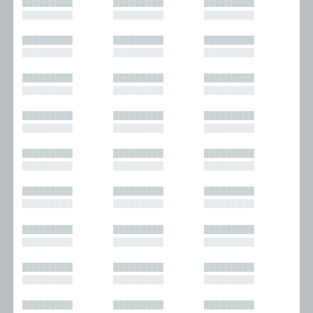
█████████
█████████
█████████
█████████
█████████
█████████
█████████
█████████
█████████
█████████
█████████
█████████
█████████
█████████
█████████
█████████
█████████
█████████
█████████
█████████
█████████
█████████
█████████
█████████
█████████
█████████
█████████
█████████
█████████
█████████
█████████
█████████
█████████
█████████
█████████
█████████
█████████
█████████
█████████
█████████
█████████
█████████
█████████
█████████
█████████
█████████
█████████
█████████
█████████
█████████
█████████