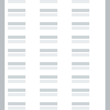
█████████
█████████
█████████
█████████
█████████
█████████
█████████
█████████
█████████
█████████
█████████
█████████
█████████
█████████
█████████
█████████
█████████
█████████
█████████
█████████
█████████
█████████
█████████
█████████
█████████
█████████
█████████
█████████
█████████
█████████
█████████
█████████
█████████
█████████
█████████
█████████
█████████
█████████
█████████
█████████
█████████
█████████
█████████
█████████
█████████
█████████
█████████
█████████
█████████
█████████
█████████