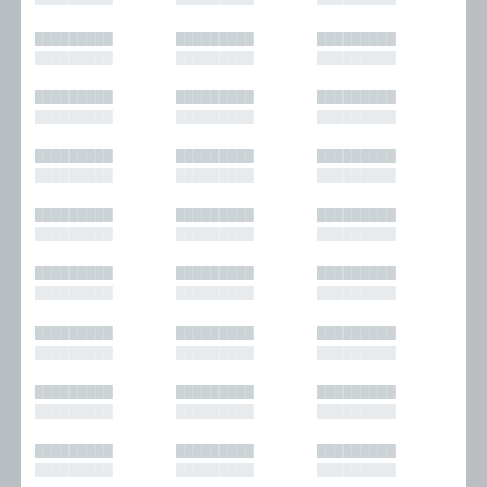
█████████
█████████
█████████
█████████
█████████
█████████
█████████
█████████
█████████
█████████
█████████
█████████
█████████
█████████
█████████
█████████
█████████
█████████
█████████
█████████
█████████
█████████
█████████
█████████
█████████
█████████
█████████
█████████
█████████
█████████
█████████
█████████
█████████
█████████
█████████
█████████
█████████
█████████
█████████
█████████
█████████
█████████
█████████
█████████
█████████
█████████
█████████
█████████