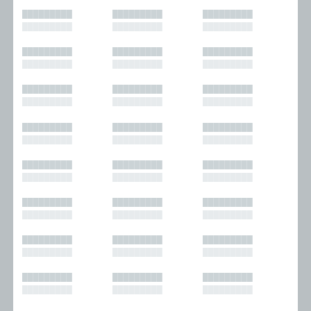
█████████
█████████
█████████
█████████
█████████
█████████
█████████
█████████
█████████
█████████
█████████
█████████
█████████
█████████
█████████
█████████
█████████
█████████
█████████
█████████
█████████
█████████
█████████
█████████
█████████
█████████
█████████
█████████
█████████
█████████
█████████
█████████
█████████
█████████
█████████
█████████
█████████
█████████
█████████
█████████
█████████
█████████
█████████
█████████
█████████
█████████
█████████
█████████