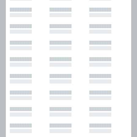
█████████
█████████
█████████
█████████
█████████
█████████
█████████
█████████
█████████
█████████
█████████
█████████
█████████
█████████
█████████
█████████
█████████
█████████
█████████
█████████
█████████
█████████
█████████
█████████
█████████
█████████
█████████
█████████
█████████
█████████
█████████
█████████
█████████
█████████
█████████
█████████
█████████
█████████
█████████
█████████
█████████
█████████
█████████
█████████
█████████
█████████
█████████
█████████