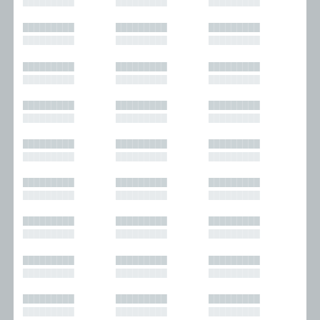
█████████
█████████
█████████
█████████
█████████
█████████
█████████
█████████
█████████
█████████
█████████
█████████
█████████
█████████
█████████
█████████
█████████
█████████
█████████
█████████
█████████
█████████
█████████
█████████
█████████
█████████
█████████
█████████
█████████
█████████
█████████
█████████
█████████
█████████
█████████
█████████
█████████
█████████
█████████
█████████
█████████
█████████
█████████
█████████
█████████
█████████
█████████
█████████
█████████
█████████
█████████