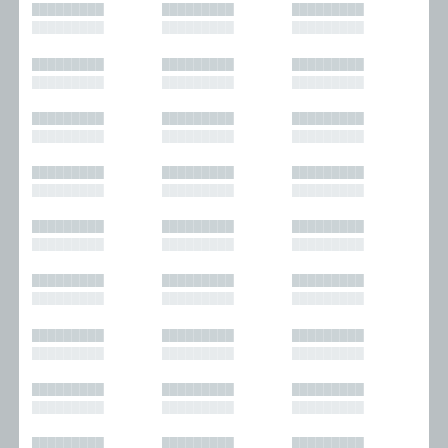
█████████
█████████
█████████
█████████
█████████
█████████
█████████
█████████
█████████
█████████
█████████
█████████
█████████
█████████
█████████
█████████
█████████
█████████
█████████
█████████
█████████
█████████
█████████
█████████
█████████
█████████
█████████
█████████
█████████
█████████
█████████
█████████
█████████
█████████
█████████
█████████
█████████
█████████
█████████
█████████
█████████
█████████
█████████
█████████
█████████
█████████
█████████
█████████
█████████
█████████
█████████