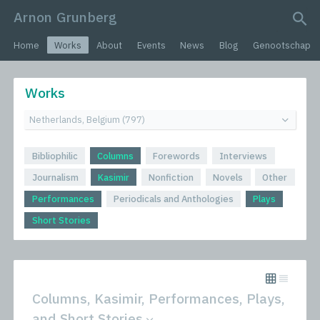
Arnon Grunberg
search query
Home
Works
About
Events
News
Blog
Genootschap
Works
Bibliophilic
Columns
Forewords
Interviews
Journalism
Kasimir
Nonfiction
Novels
Other
Performances
Periodicals and Anthologies
Plays
Short Stories
Columns, Kasimir, Performances, Plays,
and Short Stories