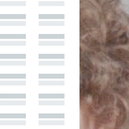
█████████
█████████
█████████
█████████
█████████
█████████
█████████
█████████
█████████
█████████
█████████
█████████
█████████
█████████
█████████
█████████
█████████
█████████
█████████
█████████
█████████
█████████
█████████
█████████
█████████
█████████