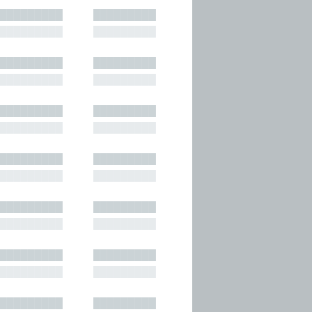
█████████
█████████
█████████
█████████
█████████
█████████
█████████
█████████
█████████
█████████
█████████
█████████
█████████
█████████
█████████
█████████
█████████
█████████
█████████
█████████
█████████
█████████
█████████
█████████
█████████
█████████