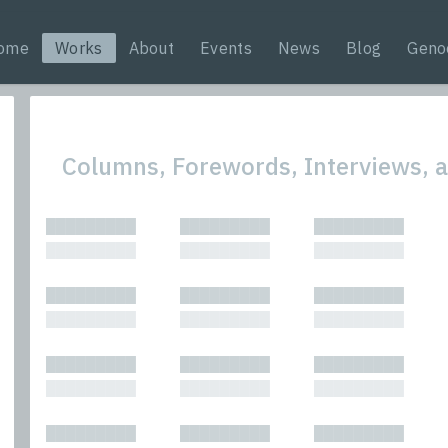
ome
Works
About
Events
News
Blog
Geno
Columns, Forewords, Interviews,
All
Nonfic
█████████
█████████
█████████
Bibliophilic
Novel
█████████
█████████
█████████
Columns
Other
Forewords
Perfo
█████████
█████████
█████████
Interviews
Period
█████████
█████████
█████████
Journalism
Plays
Kasimir
Short 
█████████
█████████
█████████
█████████
█████████
█████████
█████████
█████████
█████████