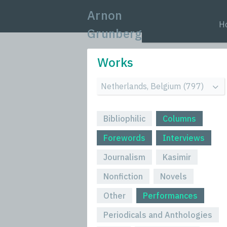
Arnon
H
Grunberg
Works
Bibliophilic
Columns
Forewords
Interviews
Journalism
Kasimir
Nonfiction
Novels
Other
Performances
Periodicals and Anthologies