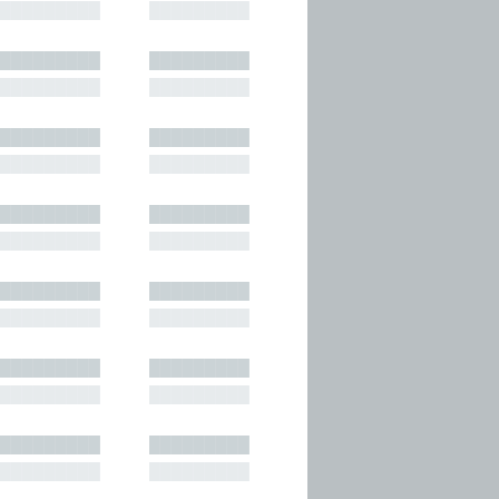
█████████
█████████
█████████
█████████
█████████
█████████
█████████
█████████
█████████
█████████
█████████
█████████
█████████
█████████
█████████
█████████
█████████
█████████
█████████
█████████
█████████
█████████
█████████
█████████
█████████
█████████