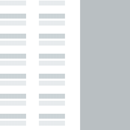
█████████
█████████
█████████
█████████
█████████
█████████
█████████
█████████
█████████
█████████
█████████
█████████
█████████
█████████
█████████
█████████
█████████
█████████
█████████
█████████
█████████
█████████
█████████
█████████
█████████
█████████