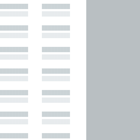
█████████
█████████
█████████
█████████
█████████
█████████
█████████
█████████
█████████
█████████
█████████
█████████
█████████
█████████
█████████
█████████
█████████
█████████
█████████
█████████
█████████
█████████
█████████
█████████
█████████
█████████