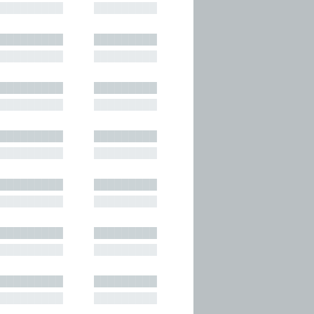
█████████
█████████
█████████
█████████
█████████
█████████
█████████
█████████
█████████
█████████
█████████
█████████
█████████
█████████
█████████
█████████
█████████
█████████
█████████
█████████
█████████
█████████
█████████
█████████
█████████
█████████