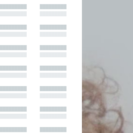
█████████
█████████
█████████
█████████
█████████
█████████
█████████
█████████
█████████
█████████
█████████
█████████
█████████
█████████
█████████
█████████
█████████
█████████
█████████
█████████
█████████
█████████
█████████
█████████
█████████
█████████