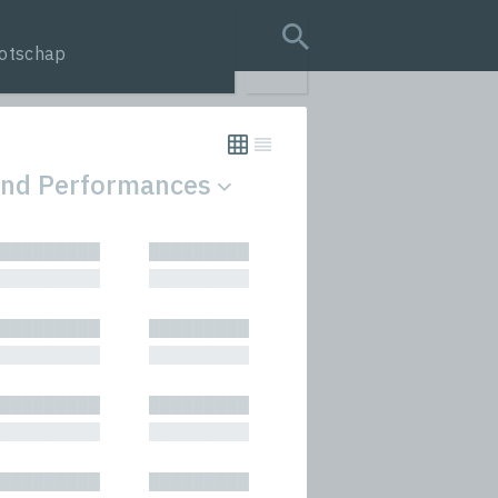
otschap
search query
 and Performances
tion
█████████
█████████
s
█████████
█████████
rmances
█████████
█████████
icals and Anthologies
█████████
█████████
Stories
█████████
█████████
█████████
█████████
█████████
█████████