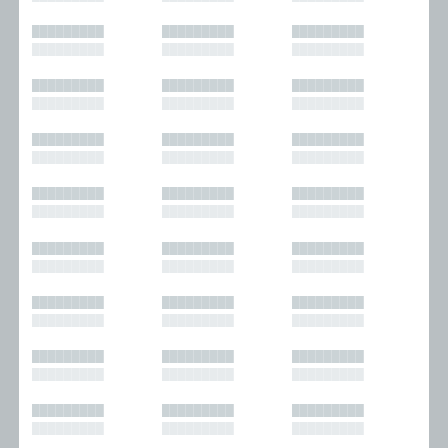
█████████
█████████
█████████
█████████
█████████
█████████
█████████
█████████
█████████
█████████
█████████
█████████
█████████
█████████
█████████
█████████
█████████
█████████
█████████
█████████
█████████
█████████
█████████
█████████
█████████
█████████
█████████
█████████
█████████
█████████
█████████
█████████
█████████
█████████
█████████
█████████
█████████
█████████
█████████
█████████
█████████
█████████
█████████
█████████
█████████
█████████
█████████
█████████