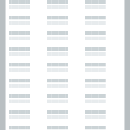
█████████
█████████
█████████
█████████
█████████
█████████
█████████
█████████
█████████
█████████
█████████
█████████
█████████
█████████
█████████
█████████
█████████
█████████
█████████
█████████
█████████
█████████
█████████
█████████
█████████
█████████
█████████
█████████
█████████
█████████
█████████
█████████
█████████
█████████
█████████
█████████
█████████
█████████
█████████
█████████
█████████
█████████
█████████
█████████
█████████
█████████
█████████
█████████
█████████
█████████
█████████