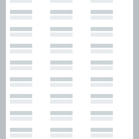
█████████
█████████
█████████
█████████
█████████
█████████
█████████
█████████
█████████
█████████
█████████
█████████
█████████
█████████
█████████
█████████
█████████
█████████
█████████
█████████
█████████
█████████
█████████
█████████
█████████
█████████
█████████
█████████
█████████
█████████
█████████
█████████
█████████
█████████
█████████
█████████
█████████
█████████
█████████
█████████
█████████
█████████
█████████
█████████
█████████
█████████
█████████
█████████
█████████
█████████
█████████