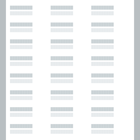
█████████
█████████
█████████
█████████
█████████
█████████
█████████
█████████
█████████
█████████
█████████
█████████
█████████
█████████
█████████
█████████
█████████
█████████
█████████
█████████
█████████
█████████
█████████
█████████
█████████
█████████
█████████
█████████
█████████
█████████
█████████
█████████
█████████
█████████
█████████
█████████
█████████
█████████
█████████
█████████
█████████
█████████
█████████
█████████
█████████
█████████
█████████
█████████