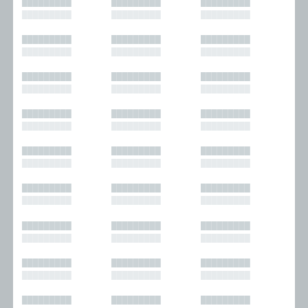
█████████
█████████
█████████
█████████
█████████
█████████
█████████
█████████
█████████
█████████
█████████
█████████
█████████
█████████
█████████
█████████
█████████
█████████
█████████
█████████
█████████
█████████
█████████
█████████
█████████
█████████
█████████
█████████
█████████
█████████
█████████
█████████
█████████
█████████
█████████
█████████
█████████
█████████
█████████
█████████
█████████
█████████
█████████
█████████
█████████
█████████
█████████
█████████
█████████
█████████
█████████