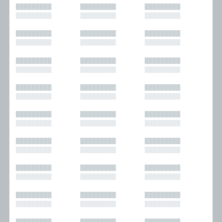
█████████
█████████
█████████
█████████
█████████
█████████
█████████
█████████
█████████
█████████
█████████
█████████
█████████
█████████
█████████
█████████
█████████
█████████
█████████
█████████
█████████
█████████
█████████
█████████
█████████
█████████
█████████
█████████
█████████
█████████
█████████
█████████
█████████
█████████
█████████
█████████
█████████
█████████
█████████
█████████
█████████
█████████
█████████
█████████
█████████
█████████
█████████
█████████
█████████
█████████
█████████