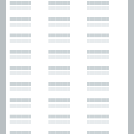
█████████
█████████
█████████
█████████
█████████
█████████
█████████
█████████
█████████
█████████
█████████
█████████
█████████
█████████
█████████
█████████
█████████
█████████
█████████
█████████
█████████
█████████
█████████
█████████
█████████
█████████
█████████
█████████
█████████
█████████
█████████
█████████
█████████
█████████
█████████
█████████
█████████
█████████
█████████
█████████
█████████
█████████
█████████
█████████
█████████
█████████
█████████
█████████
█████████
█████████
█████████