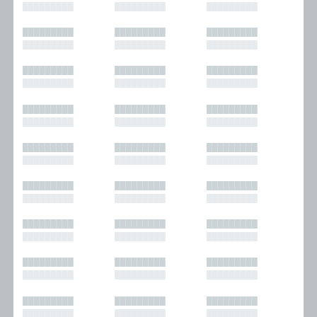
█████████
█████████
█████████
█████████
█████████
█████████
█████████
█████████
█████████
█████████
█████████
█████████
█████████
█████████
█████████
█████████
█████████
█████████
█████████
█████████
█████████
█████████
█████████
█████████
█████████
█████████
█████████
█████████
█████████
█████████
█████████
█████████
█████████
█████████
█████████
█████████
█████████
█████████
█████████
█████████
█████████
█████████
█████████
█████████
█████████
█████████
█████████
█████████
█████████
█████████
█████████