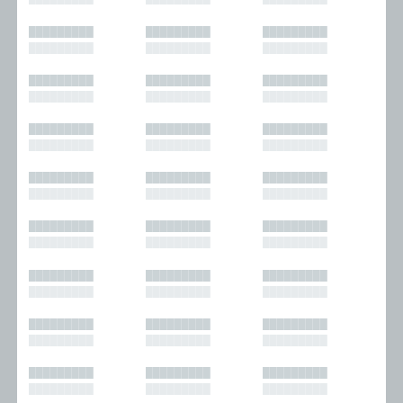
█████████
█████████
█████████
█████████
█████████
█████████
█████████
█████████
█████████
█████████
█████████
█████████
█████████
█████████
█████████
█████████
█████████
█████████
█████████
█████████
█████████
█████████
█████████
█████████
█████████
█████████
█████████
█████████
█████████
█████████
█████████
█████████
█████████
█████████
█████████
█████████
█████████
█████████
█████████
█████████
█████████
█████████
█████████
█████████
█████████
█████████
█████████
█████████