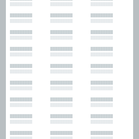
█████████
█████████
█████████
█████████
█████████
█████████
█████████
█████████
█████████
█████████
█████████
█████████
█████████
█████████
█████████
█████████
█████████
█████████
█████████
█████████
█████████
█████████
█████████
█████████
█████████
█████████
█████████
█████████
█████████
█████████
█████████
█████████
█████████
█████████
█████████
█████████
█████████
█████████
█████████
█████████
█████████
█████████
█████████
█████████
█████████
█████████
█████████
█████████
█████████
█████████
█████████