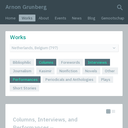
Arnon Grunberg
search query
Home
Works
About
Events
News
Blog
Genootschap
Works
Bibliophilic
Columns
Forewords
Interviews
Journalism
Kasimir
Nonfiction
Novels
Other
Performances
Periodicals and Anthologies
Plays
Short Stories
Columns, Interviews, and
Performances