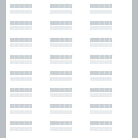
█████████
█████████
█████████
█████████
█████████
█████████
█████████
█████████
█████████
█████████
█████████
█████████
█████████
█████████
█████████
█████████
█████████
█████████
█████████
█████████
█████████
█████████
█████████
█████████
█████████
█████████
█████████
█████████
█████████
█████████
█████████
█████████
█████████
█████████
█████████
█████████
█████████
█████████
█████████
█████████
█████████
█████████
█████████
█████████
█████████
█████████
█████████
█████████