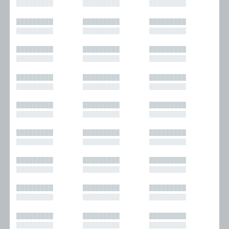
█████████
█████████
█████████
█████████
█████████
█████████
█████████
█████████
█████████
█████████
█████████
█████████
█████████
█████████
█████████
█████████
█████████
█████████
█████████
█████████
█████████
█████████
█████████
█████████
█████████
█████████
█████████
█████████
█████████
█████████
█████████
█████████
█████████
█████████
█████████
█████████
█████████
█████████
█████████
█████████
█████████
█████████
█████████
█████████
█████████
█████████
█████████
█████████
█████████
█████████
█████████