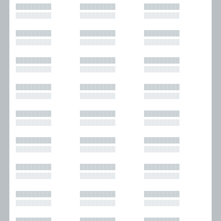
█████████
█████████
█████████
█████████
█████████
█████████
█████████
█████████
█████████
█████████
█████████
█████████
█████████
█████████
█████████
█████████
█████████
█████████
█████████
█████████
█████████
█████████
█████████
█████████
█████████
█████████
█████████
█████████
█████████
█████████
█████████
█████████
█████████
█████████
█████████
█████████
█████████
█████████
█████████
█████████
█████████
█████████
█████████
█████████
█████████
█████████
█████████
█████████
█████████
█████████
█████████