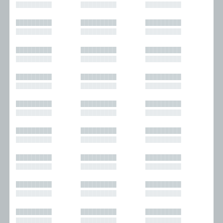
█████████
█████████
█████████
█████████
█████████
█████████
█████████
█████████
█████████
█████████
█████████
█████████
█████████
█████████
█████████
█████████
█████████
█████████
█████████
█████████
█████████
█████████
█████████
█████████
█████████
█████████
█████████
█████████
█████████
█████████
█████████
█████████
█████████
█████████
█████████
█████████
█████████
█████████
█████████
█████████
█████████
█████████
█████████
█████████
█████████
█████████
█████████
█████████
█████████
█████████
█████████