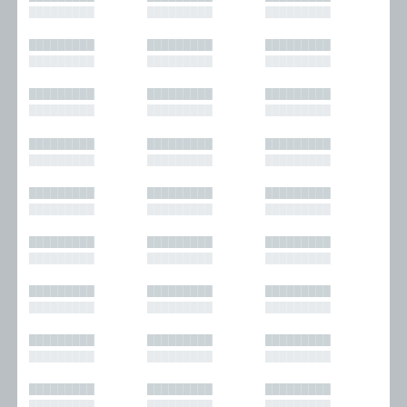
█████████
█████████
█████████
█████████
█████████
█████████
█████████
█████████
█████████
█████████
█████████
█████████
█████████
█████████
█████████
█████████
█████████
█████████
█████████
█████████
█████████
█████████
█████████
█████████
█████████
█████████
█████████
█████████
█████████
█████████
█████████
█████████
█████████
█████████
█████████
█████████
█████████
█████████
█████████
█████████
█████████
█████████
█████████
█████████
█████████
█████████
█████████
█████████
█████████
█████████
█████████