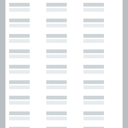
█████████
█████████
█████████
█████████
█████████
█████████
█████████
█████████
█████████
█████████
█████████
█████████
█████████
█████████
█████████
█████████
█████████
█████████
█████████
█████████
█████████
█████████
█████████
█████████
█████████
█████████
█████████
█████████
█████████
█████████
█████████
█████████
█████████
█████████
█████████
█████████
█████████
█████████
█████████
█████████
█████████
█████████
█████████
█████████
█████████
█████████
█████████
█████████