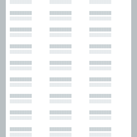
█████████
█████████
█████████
█████████
█████████
█████████
█████████
█████████
█████████
█████████
█████████
█████████
█████████
█████████
█████████
█████████
█████████
█████████
█████████
█████████
█████████
█████████
█████████
█████████
█████████
█████████
█████████
█████████
█████████
█████████
█████████
█████████
█████████
█████████
█████████
█████████
█████████
█████████
█████████
█████████
█████████
█████████
█████████
█████████
█████████
█████████
█████████
█████████
█████████
█████████
█████████