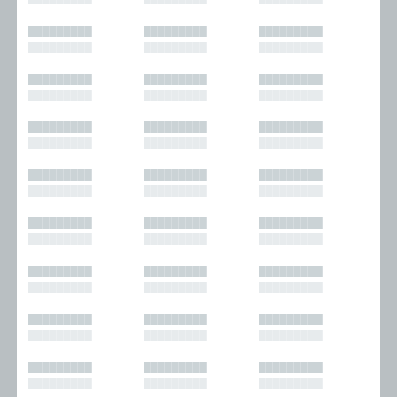
█████████
█████████
█████████
█████████
█████████
█████████
█████████
█████████
█████████
█████████
█████████
█████████
█████████
█████████
█████████
█████████
█████████
█████████
█████████
█████████
█████████
█████████
█████████
█████████
█████████
█████████
█████████
█████████
█████████
█████████
█████████
█████████
█████████
█████████
█████████
█████████
█████████
█████████
█████████
█████████
█████████
█████████
█████████
█████████
█████████
█████████
█████████
█████████