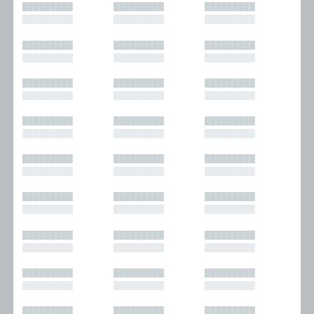
█████████
█████████
█████████
█████████
█████████
█████████
█████████
█████████
█████████
█████████
█████████
█████████
█████████
█████████
█████████
█████████
█████████
█████████
█████████
█████████
█████████
█████████
█████████
█████████
█████████
█████████
█████████
█████████
█████████
█████████
█████████
█████████
█████████
█████████
█████████
█████████
█████████
█████████
█████████
█████████
█████████
█████████
█████████
█████████
█████████
█████████
█████████
█████████
█████████
█████████
█████████