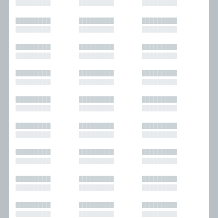
█████████
█████████
█████████
█████████
█████████
█████████
█████████
█████████
█████████
█████████
█████████
█████████
█████████
█████████
█████████
█████████
█████████
█████████
█████████
█████████
█████████
█████████
█████████
█████████
█████████
█████████
█████████
█████████
█████████
█████████
█████████
█████████
█████████
█████████
█████████
█████████
█████████
█████████
█████████
█████████
█████████
█████████
█████████
█████████
█████████
█████████
█████████
█████████
█████████
█████████
█████████