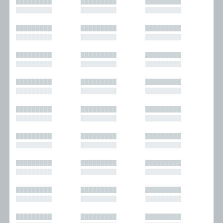
█████████
█████████
█████████
█████████
█████████
█████████
█████████
█████████
█████████
█████████
█████████
█████████
█████████
█████████
█████████
█████████
█████████
█████████
█████████
█████████
█████████
█████████
█████████
█████████
█████████
█████████
█████████
█████████
█████████
█████████
█████████
█████████
█████████
█████████
█████████
█████████
█████████
█████████
█████████
█████████
█████████
█████████
█████████
█████████
█████████
█████████
█████████
█████████
█████████
█████████
█████████