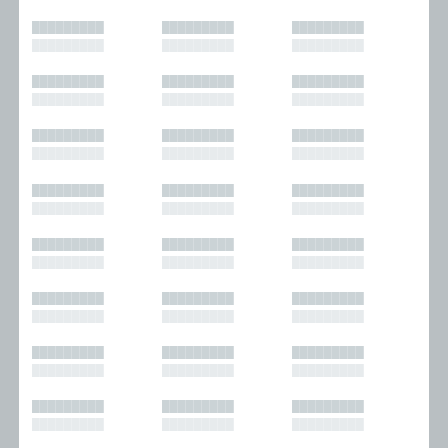
█████████
█████████
█████████
█████████
█████████
█████████
█████████
█████████
█████████
█████████
█████████
█████████
█████████
█████████
█████████
█████████
█████████
█████████
█████████
█████████
█████████
█████████
█████████
█████████
█████████
█████████
█████████
█████████
█████████
█████████
█████████
█████████
█████████
█████████
█████████
█████████
█████████
█████████
█████████
█████████
█████████
█████████
█████████
█████████
█████████
█████████
█████████
█████████