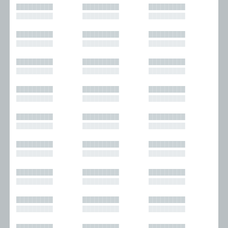
█████████
█████████
█████████
█████████
█████████
█████████
█████████
█████████
█████████
█████████
█████████
█████████
█████████
█████████
█████████
█████████
█████████
█████████
█████████
█████████
█████████
█████████
█████████
█████████
█████████
█████████
█████████
█████████
█████████
█████████
█████████
█████████
█████████
█████████
█████████
█████████
█████████
█████████
█████████
█████████
█████████
█████████
█████████
█████████
█████████
█████████
█████████
█████████
█████████
█████████
█████████