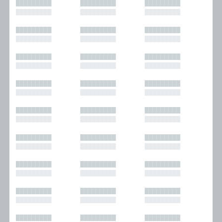
█████████
█████████
█████████
█████████
█████████
█████████
█████████
█████████
█████████
█████████
█████████
█████████
█████████
█████████
█████████
█████████
█████████
█████████
█████████
█████████
█████████
█████████
█████████
█████████
█████████
█████████
█████████
█████████
█████████
█████████
█████████
█████████
█████████
█████████
█████████
█████████
█████████
█████████
█████████
█████████
█████████
█████████
█████████
█████████
█████████
█████████
█████████
█████████
█████████
█████████
█████████