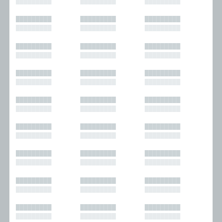
█████████
█████████
█████████
█████████
█████████
█████████
█████████
█████████
█████████
█████████
█████████
█████████
█████████
█████████
█████████
█████████
█████████
█████████
█████████
█████████
█████████
█████████
█████████
█████████
█████████
█████████
█████████
█████████
█████████
█████████
█████████
█████████
█████████
█████████
█████████
█████████
█████████
█████████
█████████
█████████
█████████
█████████
█████████
█████████
█████████
█████████
█████████
█████████
█████████
█████████
█████████