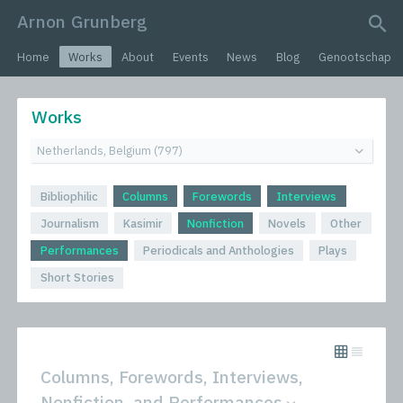
Arnon Grunberg
search query
Home
Works
About
Events
News
Blog
Genootschap
Works
Bibliophilic
Columns
Forewords
Interviews
Journalism
Kasimir
Nonfiction
Novels
Other
Performances
Periodicals and Anthologies
Plays
Short Stories
Columns, Forewords, Interviews,
Nonfiction, and Performances