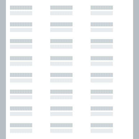
█████████
█████████
█████████
█████████
█████████
█████████
█████████
█████████
█████████
█████████
█████████
█████████
█████████
█████████
█████████
█████████
█████████
█████████
█████████
█████████
█████████
█████████
█████████
█████████
█████████
█████████
█████████
█████████
█████████
█████████
█████████
█████████
█████████
█████████
█████████
█████████
█████████
█████████
█████████
█████████
█████████
█████████
█████████
█████████
█████████
█████████
█████████
█████████