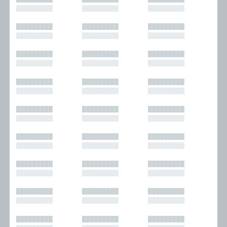
█████████
█████████
█████████
█████████
█████████
█████████
█████████
█████████
█████████
█████████
█████████
█████████
█████████
█████████
█████████
█████████
█████████
█████████
█████████
█████████
█████████
█████████
█████████
█████████
█████████
█████████
█████████
█████████
█████████
█████████
█████████
█████████
█████████
█████████
█████████
█████████
█████████
█████████
█████████
█████████
█████████
█████████
█████████
█████████
█████████
█████████
█████████
█████████