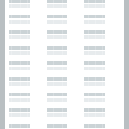
█████████
█████████
█████████
█████████
█████████
█████████
█████████
█████████
█████████
█████████
█████████
█████████
█████████
█████████
█████████
█████████
█████████
█████████
█████████
█████████
█████████
█████████
█████████
█████████
█████████
█████████
█████████
█████████
█████████
█████████
█████████
█████████
█████████
█████████
█████████
█████████
█████████
█████████
█████████
█████████
█████████
█████████
█████████
█████████
█████████
█████████
█████████
█████████
█████████
█████████
█████████