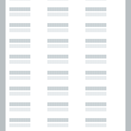
█████████
█████████
█████████
█████████
█████████
█████████
█████████
█████████
█████████
█████████
█████████
█████████
█████████
█████████
█████████
█████████
█████████
█████████
█████████
█████████
█████████
█████████
█████████
█████████
█████████
█████████
█████████
█████████
█████████
█████████
█████████
█████████
█████████
█████████
█████████
█████████
█████████
█████████
█████████
█████████
█████████
█████████
█████████
█████████
█████████
█████████
█████████
█████████