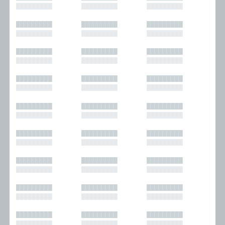
█████████
█████████
█████████
█████████
█████████
█████████
█████████
█████████
█████████
█████████
█████████
█████████
█████████
█████████
█████████
█████████
█████████
█████████
█████████
█████████
█████████
█████████
█████████
█████████
█████████
█████████
█████████
█████████
█████████
█████████
█████████
█████████
█████████
█████████
█████████
█████████
█████████
█████████
█████████
█████████
█████████
█████████
█████████
█████████
█████████
█████████
█████████
█████████
█████████
█████████
█████████