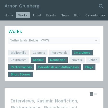
Arnon Grunberg
search query
Home
Works
About
Events
News
Blog
Genootschap
Works
Bibliophilic
Columns
Forewords
Interviews
Journalism
Kasimir
Nonfiction
Novels
Other
Performances
Periodicals and Anthologies
Plays
Short Stories
Interviews, Kasimir, Nonfiction,
Performances, Periodicals and