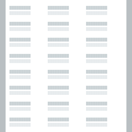
█████████
█████████
█████████
█████████
█████████
█████████
█████████
█████████
█████████
█████████
█████████
█████████
█████████
█████████
█████████
█████████
█████████
█████████
█████████
█████████
█████████
█████████
█████████
█████████
█████████
█████████
█████████
█████████
█████████
█████████
█████████
█████████
█████████
█████████
█████████
█████████
█████████
█████████
█████████
█████████
█████████
█████████
█████████
█████████
█████████
█████████
█████████
█████████