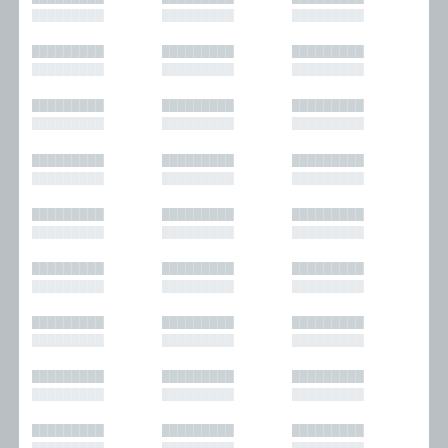
█████████
█████████
█████████
█████████
█████████
█████████
█████████
█████████
█████████
█████████
█████████
█████████
█████████
█████████
█████████
█████████
█████████
█████████
█████████
█████████
█████████
█████████
█████████
█████████
█████████
█████████
█████████
█████████
█████████
█████████
█████████
█████████
█████████
█████████
█████████
█████████
█████████
█████████
█████████
█████████
█████████
█████████
█████████
█████████
█████████
█████████
█████████
█████████