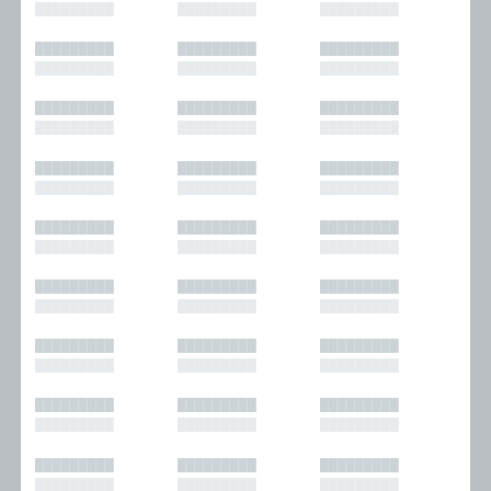
█████████
█████████
█████████
█████████
█████████
█████████
█████████
█████████
█████████
█████████
█████████
█████████
█████████
█████████
█████████
█████████
█████████
█████████
█████████
█████████
█████████
█████████
█████████
█████████
█████████
█████████
█████████
█████████
█████████
█████████
█████████
█████████
█████████
█████████
█████████
█████████
█████████
█████████
█████████
█████████
█████████
█████████
█████████
█████████
█████████
█████████
█████████
█████████
█████████
█████████
█████████