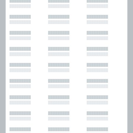
█████████
█████████
█████████
█████████
█████████
█████████
█████████
█████████
█████████
█████████
█████████
█████████
█████████
█████████
█████████
█████████
█████████
█████████
█████████
█████████
█████████
█████████
█████████
█████████
█████████
█████████
█████████
█████████
█████████
█████████
█████████
█████████
█████████
█████████
█████████
█████████
█████████
█████████
█████████
█████████
█████████
█████████
█████████
█████████
█████████
█████████
█████████
█████████
█████████
█████████
█████████