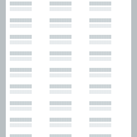
█████████
█████████
█████████
█████████
█████████
█████████
█████████
█████████
█████████
█████████
█████████
█████████
█████████
█████████
█████████
█████████
█████████
█████████
█████████
█████████
█████████
█████████
█████████
█████████
█████████
█████████
█████████
█████████
█████████
█████████
█████████
█████████
█████████
█████████
█████████
█████████
█████████
█████████
█████████
█████████
█████████
█████████
█████████
█████████
█████████
█████████
█████████
█████████
█████████
█████████
█████████