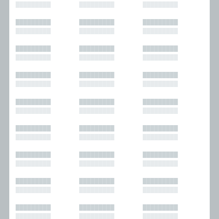
█████████
█████████
█████████
█████████
█████████
█████████
█████████
█████████
█████████
█████████
█████████
█████████
█████████
█████████
█████████
█████████
█████████
█████████
█████████
█████████
█████████
█████████
█████████
█████████
█████████
█████████
█████████
█████████
█████████
█████████
█████████
█████████
█████████
█████████
█████████
█████████
█████████
█████████
█████████
█████████
█████████
█████████
█████████
█████████
█████████
█████████
█████████
█████████
█████████
█████████
█████████