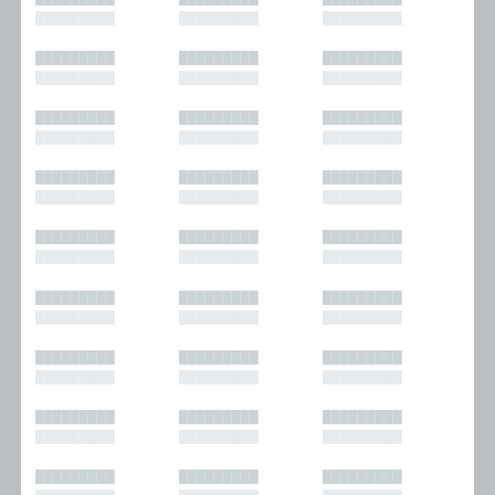
█████████
█████████
█████████
█████████
█████████
█████████
█████████
█████████
█████████
█████████
█████████
█████████
█████████
█████████
█████████
█████████
█████████
█████████
█████████
█████████
█████████
█████████
█████████
█████████
█████████
█████████
█████████
█████████
█████████
█████████
█████████
█████████
█████████
█████████
█████████
█████████
█████████
█████████
█████████
█████████
█████████
█████████
█████████
█████████
█████████
█████████
█████████
█████████