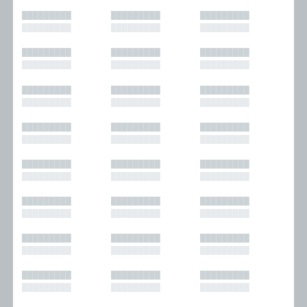
█████████
█████████
█████████
█████████
█████████
█████████
█████████
█████████
█████████
█████████
█████████
█████████
█████████
█████████
█████████
█████████
█████████
█████████
█████████
█████████
█████████
█████████
█████████
█████████
█████████
█████████
█████████
█████████
█████████
█████████
█████████
█████████
█████████
█████████
█████████
█████████
█████████
█████████
█████████
█████████
█████████
█████████
█████████
█████████
█████████
█████████
█████████
█████████