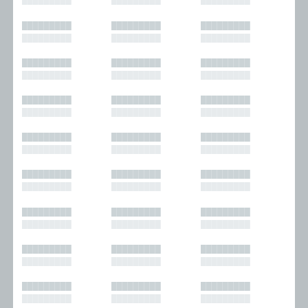
█████████
█████████
█████████
█████████
█████████
█████████
█████████
█████████
█████████
█████████
█████████
█████████
█████████
█████████
█████████
█████████
█████████
█████████
█████████
█████████
█████████
█████████
█████████
█████████
█████████
█████████
█████████
█████████
█████████
█████████
█████████
█████████
█████████
█████████
█████████
█████████
█████████
█████████
█████████
█████████
█████████
█████████
█████████
█████████
█████████
█████████
█████████
█████████
█████████
█████████
█████████