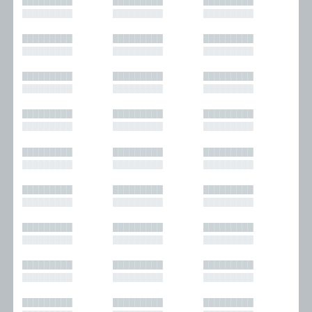
█████████
█████████
█████████
█████████
█████████
█████████
█████████
█████████
█████████
█████████
█████████
█████████
█████████
█████████
█████████
█████████
█████████
█████████
█████████
█████████
█████████
█████████
█████████
█████████
█████████
█████████
█████████
█████████
█████████
█████████
█████████
█████████
█████████
█████████
█████████
█████████
█████████
█████████
█████████
█████████
█████████
█████████
█████████
█████████
█████████
█████████
█████████
█████████
█████████
█████████
█████████