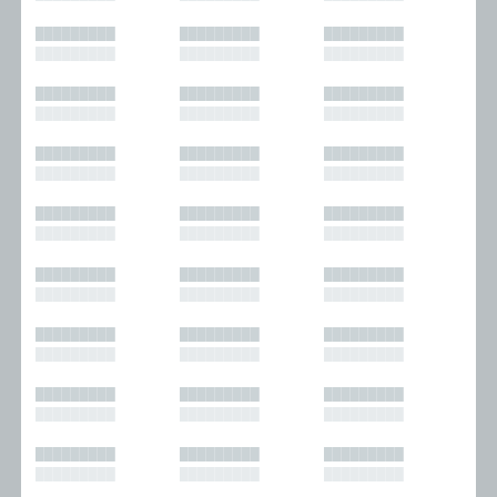
█████████
█████████
█████████
█████████
█████████
█████████
█████████
█████████
█████████
█████████
█████████
█████████
█████████
█████████
█████████
█████████
█████████
█████████
█████████
█████████
█████████
█████████
█████████
█████████
█████████
█████████
█████████
█████████
█████████
█████████
█████████
█████████
█████████
█████████
█████████
█████████
█████████
█████████
█████████
█████████
█████████
█████████
█████████
█████████
█████████
█████████
█████████
█████████