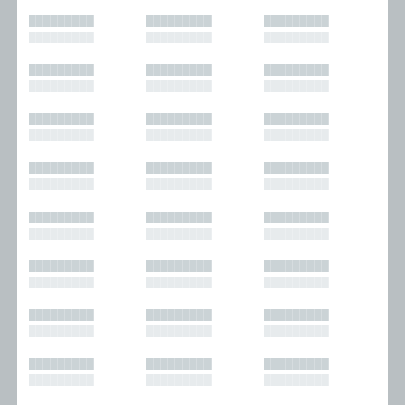
█████████
█████████
█████████
█████████
█████████
█████████
█████████
█████████
█████████
█████████
█████████
█████████
█████████
█████████
█████████
█████████
█████████
█████████
█████████
█████████
█████████
█████████
█████████
█████████
█████████
█████████
█████████
█████████
█████████
█████████
█████████
█████████
█████████
█████████
█████████
█████████
█████████
█████████
█████████
█████████
█████████
█████████
█████████
█████████
█████████
█████████
█████████
█████████