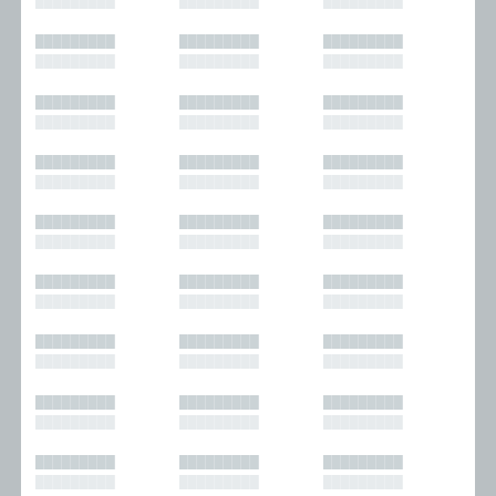
█████████
█████████
█████████
█████████
█████████
█████████
█████████
█████████
█████████
█████████
█████████
█████████
█████████
█████████
█████████
█████████
█████████
█████████
█████████
█████████
█████████
█████████
█████████
█████████
█████████
█████████
█████████
█████████
█████████
█████████
█████████
█████████
█████████
█████████
█████████
█████████
█████████
█████████
█████████
█████████
█████████
█████████
█████████
█████████
█████████
█████████
█████████
█████████
█████████
█████████
█████████