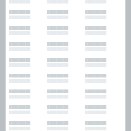
█████████
█████████
█████████
█████████
█████████
█████████
█████████
█████████
█████████
█████████
█████████
█████████
█████████
█████████
█████████
█████████
█████████
█████████
█████████
█████████
█████████
█████████
█████████
█████████
█████████
█████████
█████████
█████████
█████████
█████████
█████████
█████████
█████████
█████████
█████████
█████████
█████████
█████████
█████████
█████████
█████████
█████████
█████████
█████████
█████████
█████████
█████████
█████████
█████████
█████████
█████████