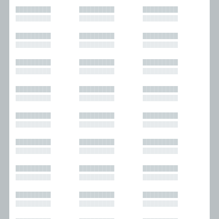
█████████
█████████
█████████
█████████
█████████
█████████
█████████
█████████
█████████
█████████
█████████
█████████
█████████
█████████
█████████
█████████
█████████
█████████
█████████
█████████
█████████
█████████
█████████
█████████
█████████
█████████
█████████
█████████
█████████
█████████
█████████
█████████
█████████
█████████
█████████
█████████
█████████
█████████
█████████
█████████
█████████
█████████
█████████
█████████
█████████
█████████
█████████
█████████