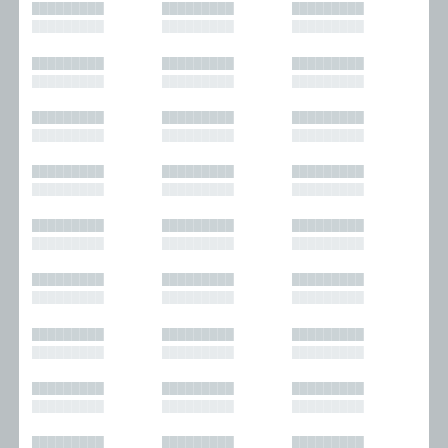
█████████
█████████
█████████
█████████
█████████
█████████
█████████
█████████
█████████
█████████
█████████
█████████
█████████
█████████
█████████
█████████
█████████
█████████
█████████
█████████
█████████
█████████
█████████
█████████
█████████
█████████
█████████
█████████
█████████
█████████
█████████
█████████
█████████
█████████
█████████
█████████
█████████
█████████
█████████
█████████
█████████
█████████
█████████
█████████
█████████
█████████
█████████
█████████
█████████
█████████
█████████