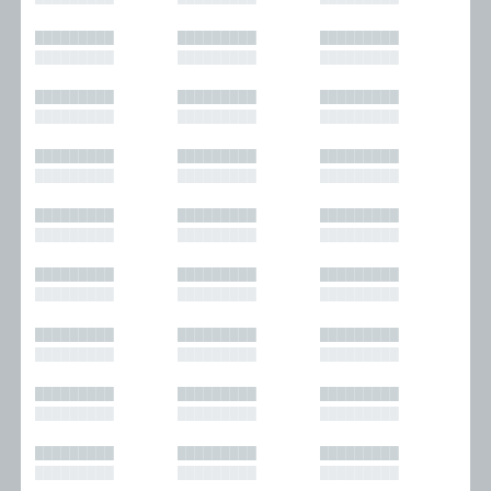
█████████
█████████
█████████
█████████
█████████
█████████
█████████
█████████
█████████
█████████
█████████
█████████
█████████
█████████
█████████
█████████
█████████
█████████
█████████
█████████
█████████
█████████
█████████
█████████
█████████
█████████
█████████
█████████
█████████
█████████
█████████
█████████
█████████
█████████
█████████
█████████
█████████
█████████
█████████
█████████
█████████
█████████
█████████
█████████
█████████
█████████
█████████
█████████