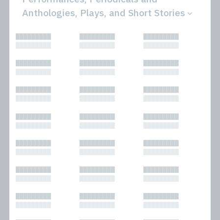
Anthologies, Plays, and Short Stories
All
Novels
█████████
█████████
█████████
Bibliophilic
Other
█████████
█████████
█████████
Columns
Performances
Forewords
Periodicals and
█████████
█████████
█████████
Interviews
Anthologies
█████████
█████████
█████████
Journalism
Plays
Kasimir
Short Stories
█████████
█████████
█████████
Nonfiction
█████████
█████████
█████████
█████████
█████████
█████████
█████████
█████████
█████████
█████████
█████████
█████████
█████████
█████████
█████████
█████████
█████████
█████████
█████████
█████████
█████████
█████████
█████████
█████████
█████████
█████████
█████████