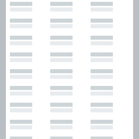
█████████
█████████
█████████
█████████
█████████
█████████
█████████
█████████
█████████
█████████
█████████
█████████
█████████
█████████
█████████
█████████
█████████
█████████
█████████
█████████
█████████
█████████
█████████
█████████
█████████
█████████
█████████
█████████
█████████
█████████
█████████
█████████
█████████
█████████
█████████
█████████
█████████
█████████
█████████
█████████
█████████
█████████
█████████
█████████
█████████
█████████
█████████
█████████
█████████
█████████
█████████