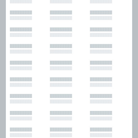
█████████
█████████
█████████
█████████
█████████
█████████
█████████
█████████
█████████
█████████
█████████
█████████
█████████
█████████
█████████
█████████
█████████
█████████
█████████
█████████
█████████
█████████
█████████
█████████
█████████
█████████
█████████
█████████
█████████
█████████
█████████
█████████
█████████
█████████
█████████
█████████
█████████
█████████
█████████
█████████
█████████
█████████
█████████
█████████
█████████
█████████
█████████
█████████
█████████
█████████
█████████