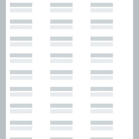
█████████
█████████
█████████
█████████
█████████
█████████
█████████
█████████
█████████
█████████
█████████
█████████
█████████
█████████
█████████
█████████
█████████
█████████
█████████
█████████
█████████
█████████
█████████
█████████
█████████
█████████
█████████
█████████
█████████
█████████
█████████
█████████
█████████
█████████
█████████
█████████
█████████
█████████
█████████
█████████
█████████
█████████
█████████
█████████
█████████
█████████
█████████
█████████