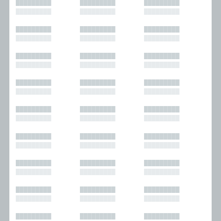
█████████
█████████
█████████
█████████
█████████
█████████
█████████
█████████
█████████
█████████
█████████
█████████
█████████
█████████
█████████
█████████
█████████
█████████
█████████
█████████
█████████
█████████
█████████
█████████
█████████
█████████
█████████
█████████
█████████
█████████
█████████
█████████
█████████
█████████
█████████
█████████
█████████
█████████
█████████
█████████
█████████
█████████
█████████
█████████
█████████
█████████
█████████
█████████
█████████
█████████
█████████