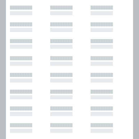
█████████
█████████
█████████
█████████
█████████
█████████
█████████
█████████
█████████
█████████
█████████
█████████
█████████
█████████
█████████
█████████
█████████
█████████
█████████
█████████
█████████
█████████
█████████
█████████
█████████
█████████
█████████
█████████
█████████
█████████
█████████
█████████
█████████
█████████
█████████
█████████
█████████
█████████
█████████
█████████
█████████
█████████
█████████
█████████
█████████
█████████
█████████
█████████