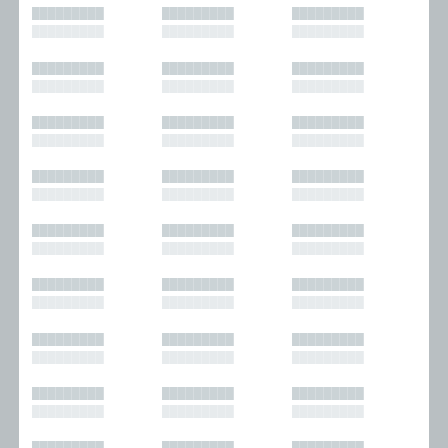
█████████
█████████
█████████
█████████
█████████
█████████
█████████
█████████
█████████
█████████
█████████
█████████
█████████
█████████
█████████
█████████
█████████
█████████
█████████
█████████
█████████
█████████
█████████
█████████
█████████
█████████
█████████
█████████
█████████
█████████
█████████
█████████
█████████
█████████
█████████
█████████
█████████
█████████
█████████
█████████
█████████
█████████
█████████
█████████
█████████
█████████
█████████
█████████
█████████
█████████
█████████