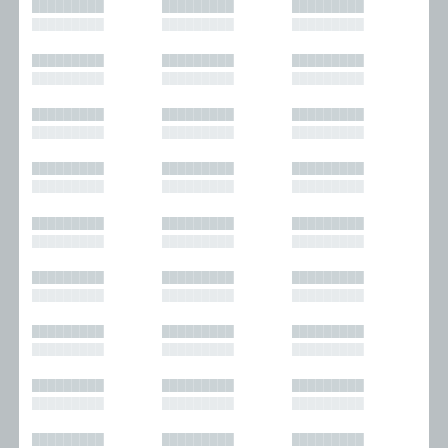
█████████
█████████
█████████
█████████
█████████
█████████
█████████
█████████
█████████
█████████
█████████
█████████
█████████
█████████
█████████
█████████
█████████
█████████
█████████
█████████
█████████
█████████
█████████
█████████
█████████
█████████
█████████
█████████
█████████
█████████
█████████
█████████
█████████
█████████
█████████
█████████
█████████
█████████
█████████
█████████
█████████
█████████
█████████
█████████
█████████
█████████
█████████
█████████
█████████
█████████
█████████