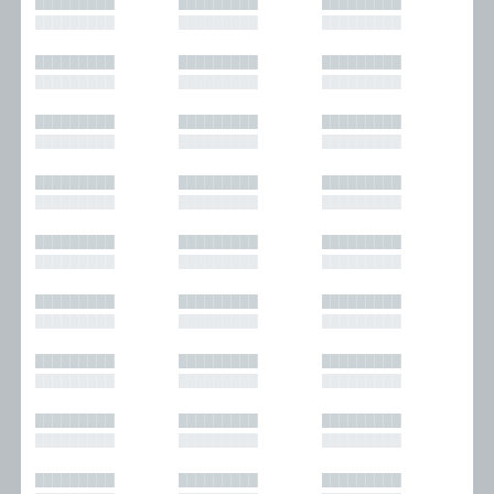
█████████
█████████
█████████
█████████
█████████
█████████
█████████
█████████
█████████
█████████
█████████
█████████
█████████
█████████
█████████
█████████
█████████
█████████
█████████
█████████
█████████
█████████
█████████
█████████
█████████
█████████
█████████
█████████
█████████
█████████
█████████
█████████
█████████
█████████
█████████
█████████
█████████
█████████
█████████
█████████
█████████
█████████
█████████
█████████
█████████
█████████
█████████
█████████
█████████
█████████
█████████