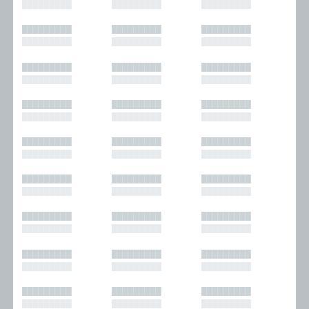
█████████
█████████
█████████
█████████
█████████
█████████
█████████
█████████
█████████
█████████
█████████
█████████
█████████
█████████
█████████
█████████
█████████
█████████
█████████
█████████
█████████
█████████
█████████
█████████
█████████
█████████
█████████
█████████
█████████
█████████
█████████
█████████
█████████
█████████
█████████
█████████
█████████
█████████
█████████
█████████
█████████
█████████
█████████
█████████
█████████
█████████
█████████
█████████
█████████
█████████
█████████