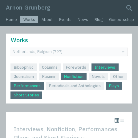
Arnon Grunberg
search query
Home
Works
About
Events
News
Blog
Genootschap
Works
Bibliophilic
Columns
Forewords
Interviews
Journalism
Kasimir
Nonfiction
Novels
Other
Performances
Periodicals and Anthologies
Plays
Short Stories
Interviews, Nonfiction, Performances,
Plays, and Short Stories