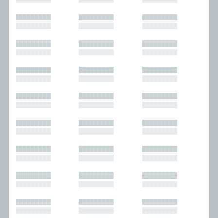
█████████
█████████
█████████
█████████
█████████
█████████
█████████
█████████
█████████
█████████
█████████
█████████
█████████
█████████
█████████
█████████
█████████
█████████
█████████
█████████
█████████
█████████
█████████
█████████
█████████
█████████
█████████
█████████
█████████
█████████
█████████
█████████
█████████
█████████
█████████
█████████
█████████
█████████
█████████
█████████
█████████
█████████
█████████
█████████
█████████
█████████
█████████
█████████