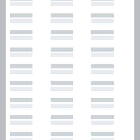
█████████
█████████
█████████
█████████
█████████
█████████
█████████
█████████
█████████
█████████
█████████
█████████
█████████
█████████
█████████
█████████
█████████
█████████
█████████
█████████
█████████
█████████
█████████
█████████
█████████
█████████
█████████
█████████
█████████
█████████
█████████
█████████
█████████
█████████
█████████
█████████
█████████
█████████
█████████
█████████
█████████
█████████
█████████
█████████
█████████
█████████
█████████
█████████
█████████
█████████
█████████