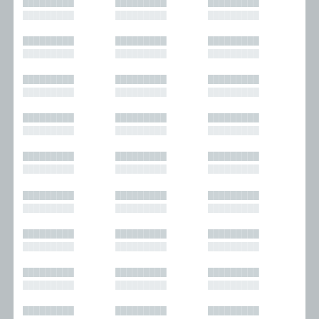
█████████
█████████
█████████
█████████
█████████
█████████
█████████
█████████
█████████
█████████
█████████
█████████
█████████
█████████
█████████
█████████
█████████
█████████
█████████
█████████
█████████
█████████
█████████
█████████
█████████
█████████
█████████
█████████
█████████
█████████
█████████
█████████
█████████
█████████
█████████
█████████
█████████
█████████
█████████
█████████
█████████
█████████
█████████
█████████
█████████
█████████
█████████
█████████
█████████
█████████
█████████