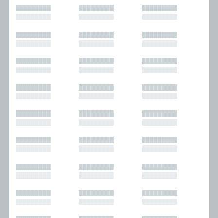
█████████
█████████
█████████
█████████
█████████
█████████
█████████
█████████
█████████
█████████
█████████
█████████
█████████
█████████
█████████
█████████
█████████
█████████
█████████
█████████
█████████
█████████
█████████
█████████
█████████
█████████
█████████
█████████
█████████
█████████
█████████
█████████
█████████
█████████
█████████
█████████
█████████
█████████
█████████
█████████
█████████
█████████
█████████
█████████
█████████
█████████
█████████
█████████