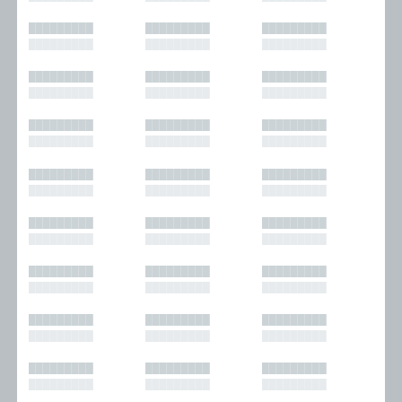
█████████
█████████
█████████
█████████
█████████
█████████
█████████
█████████
█████████
█████████
█████████
█████████
█████████
█████████
█████████
█████████
█████████
█████████
█████████
█████████
█████████
█████████
█████████
█████████
█████████
█████████
█████████
█████████
█████████
█████████
█████████
█████████
█████████
█████████
█████████
█████████
█████████
█████████
█████████
█████████
█████████
█████████
█████████
█████████
█████████
█████████
█████████
█████████