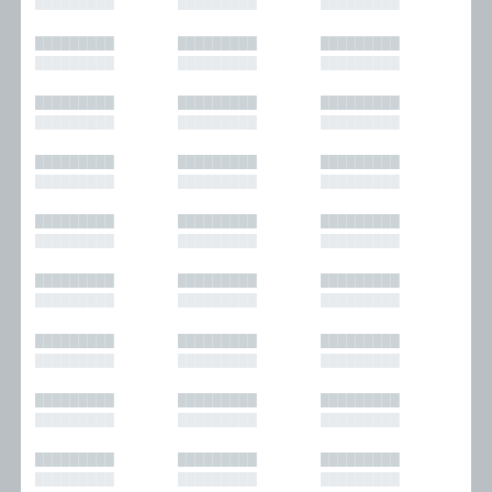
█████████
█████████
█████████
█████████
█████████
█████████
█████████
█████████
█████████
█████████
█████████
█████████
█████████
█████████
█████████
█████████
█████████
█████████
█████████
█████████
█████████
█████████
█████████
█████████
█████████
█████████
█████████
█████████
█████████
█████████
█████████
█████████
█████████
█████████
█████████
█████████
█████████
█████████
█████████
█████████
█████████
█████████
█████████
█████████
█████████
█████████
█████████
█████████
█████████
█████████
█████████