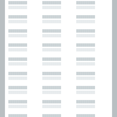
█████████
█████████
█████████
█████████
█████████
█████████
█████████
█████████
█████████
█████████
█████████
█████████
█████████
█████████
█████████
█████████
█████████
█████████
█████████
█████████
█████████
█████████
█████████
█████████
█████████
█████████
█████████
█████████
█████████
█████████
█████████
█████████
█████████
█████████
█████████
█████████
█████████
█████████
█████████
█████████
█████████
█████████
█████████
█████████
█████████
█████████
█████████
█████████
█████████
█████████
█████████