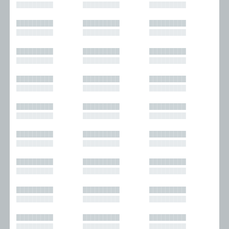
█████████
█████████
█████████
█████████
█████████
█████████
█████████
█████████
█████████
█████████
█████████
█████████
█████████
█████████
█████████
█████████
█████████
█████████
█████████
█████████
█████████
█████████
█████████
█████████
█████████
█████████
█████████
█████████
█████████
█████████
█████████
█████████
█████████
█████████
█████████
█████████
█████████
█████████
█████████
█████████
█████████
█████████
█████████
█████████
█████████
█████████
█████████
█████████
█████████
█████████
█████████