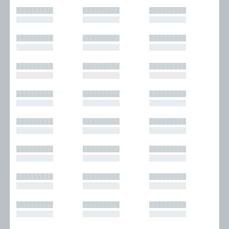
█████████
█████████
█████████
█████████
█████████
█████████
█████████
█████████
█████████
█████████
█████████
█████████
█████████
█████████
█████████
█████████
█████████
█████████
█████████
█████████
█████████
█████████
█████████
█████████
█████████
█████████
█████████
█████████
█████████
█████████
█████████
█████████
█████████
█████████
█████████
█████████
█████████
█████████
█████████
█████████
█████████
█████████
█████████
█████████
█████████
█████████
█████████
█████████