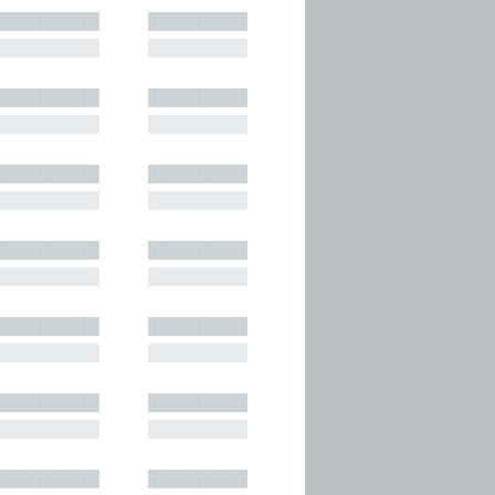
█████████
█████████
█████████
█████████
█████████
█████████
█████████
█████████
█████████
█████████
█████████
█████████
█████████
█████████
█████████
█████████
█████████
█████████
█████████
█████████
█████████
█████████
█████████
█████████
█████████
█████████