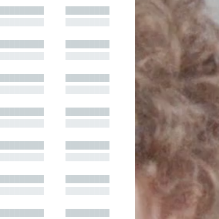
█████████
█████████
█████████
█████████
█████████
█████████
█████████
█████████
█████████
█████████
█████████
█████████
█████████
█████████
█████████
█████████
█████████
█████████
█████████
█████████
█████████
█████████
█████████
█████████
█████████
█████████