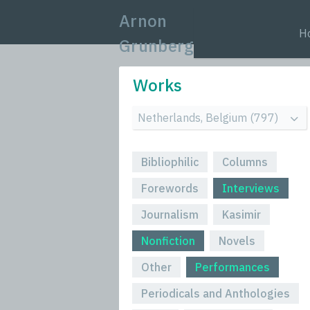
Arnon
H
Grunberg
Works
Bibliophilic
Columns
Forewords
Interviews
Journalism
Kasimir
Nonfiction
Novels
Other
Performances
Periodicals and Anthologies