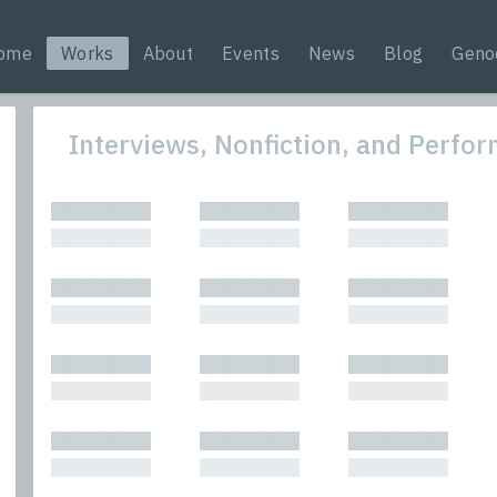
ome
Works
About
Events
News
Blog
Geno
Interviews, Nonfiction, and Perf
All
Nonfic
█████████
█████████
█████████
Bibliophilic
Novel
█████████
█████████
█████████
Columns
Other
Forewords
Perfo
█████████
█████████
█████████
Interviews
Period
█████████
█████████
█████████
Journalism
Plays
Kasimir
Short 
█████████
█████████
█████████
█████████
█████████
█████████
█████████
█████████
█████████
█████████
█████████
█████████