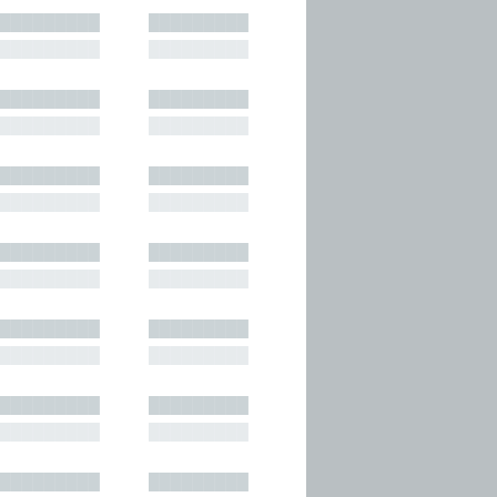
█████████
█████████
█████████
█████████
█████████
█████████
█████████
█████████
█████████
█████████
█████████
█████████
█████████
█████████
█████████
█████████
█████████
█████████
█████████
█████████
█████████
█████████
█████████
█████████
█████████
█████████