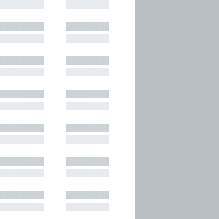
█████████
█████████
█████████
█████████
█████████
█████████
█████████
█████████
█████████
█████████
█████████
█████████
█████████
█████████
█████████
█████████
█████████
█████████
█████████
█████████
█████████
█████████
█████████
█████████
█████████
█████████