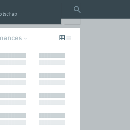
otschap
search query
ormances
tion
█████████
█████████
s
█████████
█████████
rmances
█████████
█████████
icals and Anthologies
█████████
█████████
Stories
█████████
█████████
█████████
█████████
█████████
█████████
█████████
█████████