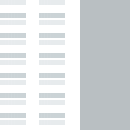
█████████
█████████
█████████
█████████
█████████
█████████
█████████
█████████
█████████
█████████
█████████
█████████
█████████
█████████
█████████
█████████
█████████
█████████
█████████
█████████
█████████
█████████
█████████
█████████
█████████
█████████