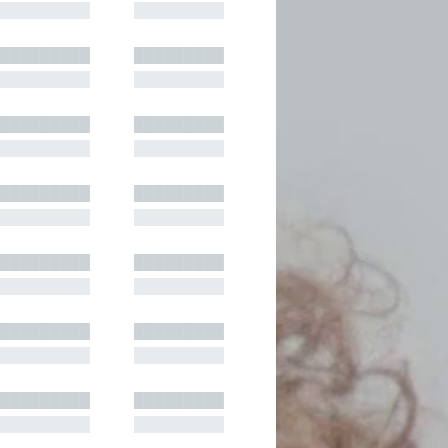
█████████
█████████
█████████
█████████
█████████
█████████
█████████
█████████
█████████
█████████
█████████
█████████
█████████
█████████
█████████
█████████
█████████
█████████
█████████
█████████
█████████
█████████
█████████
█████████
█████████
█████████