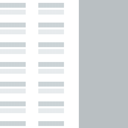
█████████
█████████
█████████
█████████
█████████
█████████
█████████
█████████
█████████
█████████
█████████
█████████
█████████
█████████
█████████
█████████
█████████
█████████
█████████
█████████
█████████
█████████
█████████
█████████
█████████
█████████