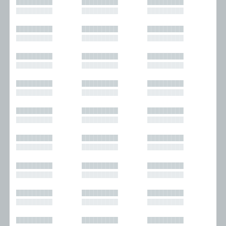
█████████
█████████
█████████
█████████
█████████
█████████
█████████
█████████
█████████
█████████
█████████
█████████
█████████
█████████
█████████
█████████
█████████
█████████
█████████
█████████
█████████
█████████
█████████
█████████
█████████
█████████
█████████
█████████
█████████
█████████
█████████
█████████
█████████
█████████
█████████
█████████
█████████
█████████
█████████
█████████
█████████
█████████
█████████
█████████
█████████
█████████
█████████
█████████
█████████
█████████
█████████