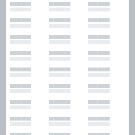
█████████
█████████
█████████
█████████
█████████
█████████
█████████
█████████
█████████
█████████
█████████
█████████
█████████
█████████
█████████
█████████
█████████
█████████
█████████
█████████
█████████
█████████
█████████
█████████
█████████
█████████
█████████
█████████
█████████
█████████
█████████
█████████
█████████
█████████
█████████
█████████
█████████
█████████
█████████
█████████
█████████
█████████
█████████
█████████
█████████
█████████
█████████
█████████
█████████
█████████
█████████