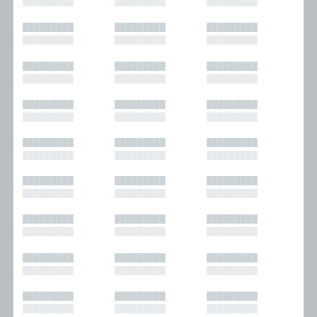
█████████
█████████
█████████
█████████
█████████
█████████
█████████
█████████
█████████
█████████
█████████
█████████
█████████
█████████
█████████
█████████
█████████
█████████
█████████
█████████
█████████
█████████
█████████
█████████
█████████
█████████
█████████
█████████
█████████
█████████
█████████
█████████
█████████
█████████
█████████
█████████
█████████
█████████
█████████
█████████
█████████
█████████
█████████
█████████
█████████
█████████
█████████
█████████
█████████
█████████
█████████