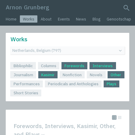
Arnon Grunberg
search query
Home
Works
About
Events
News
Blog
Genootschap
Works
Bibliophilic
Columns
Forewords
Interviews
Journalism
Kasimir
Nonfiction
Novels
Other
Performances
Periodicals and Anthologies
Plays
Short Stories
Forewords, Interviews, Kasimir, Other,
and Plays