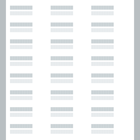
█████████
█████████
█████████
█████████
█████████
█████████
█████████
█████████
█████████
█████████
█████████
█████████
█████████
█████████
█████████
█████████
█████████
█████████
█████████
█████████
█████████
█████████
█████████
█████████
█████████
█████████
█████████
█████████
█████████
█████████
█████████
█████████
█████████
█████████
█████████
█████████
█████████
█████████
█████████
█████████
█████████
█████████
█████████
█████████
█████████
█████████
█████████
█████████