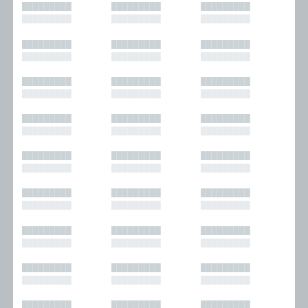
█████████
█████████
█████████
█████████
█████████
█████████
█████████
█████████
█████████
█████████
█████████
█████████
█████████
█████████
█████████
█████████
█████████
█████████
█████████
█████████
█████████
█████████
█████████
█████████
█████████
█████████
█████████
█████████
█████████
█████████
█████████
█████████
█████████
█████████
█████████
█████████
█████████
█████████
█████████
█████████
█████████
█████████
█████████
█████████
█████████
█████████
█████████
█████████
█████████
█████████
█████████