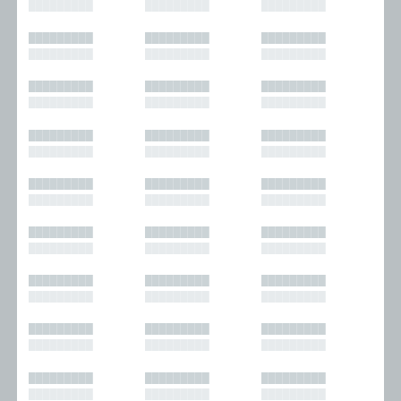
█████████
█████████
█████████
█████████
█████████
█████████
█████████
█████████
█████████
█████████
█████████
█████████
█████████
█████████
█████████
█████████
█████████
█████████
█████████
█████████
█████████
█████████
█████████
█████████
█████████
█████████
█████████
█████████
█████████
█████████
█████████
█████████
█████████
█████████
█████████
█████████
█████████
█████████
█████████
█████████
█████████
█████████
█████████
█████████
█████████
█████████
█████████
█████████
█████████
█████████
█████████