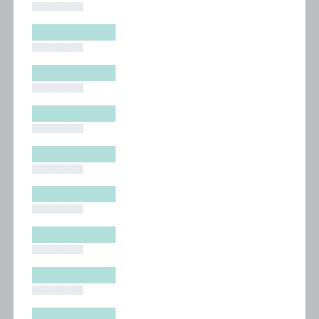
█████████
█████████
█████████
█████████
█████████
█████████
█████████
█████████
█████████
█████████
█████████
█████████
█████████
█████████
█████████
█████████