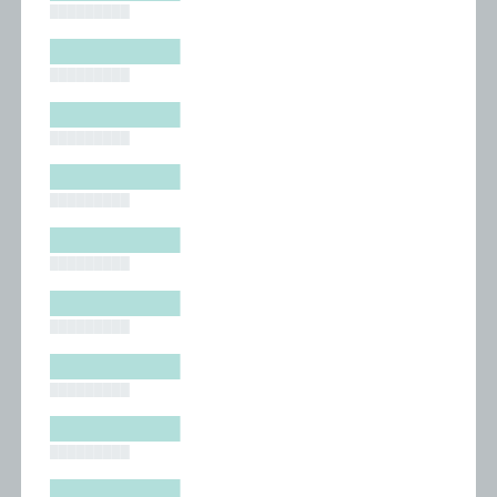
█████████
█████████
█████████
█████████
█████████
█████████
█████████
█████████
█████████
█████████
█████████
█████████
█████████
█████████
█████████
█████████