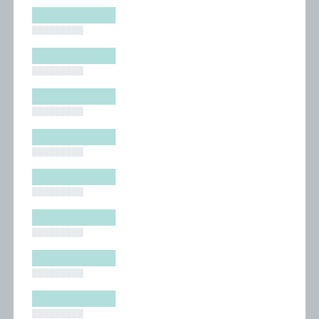
█████████
█████████
█████████
█████████
█████████
█████████
█████████
█████████
█████████
█████████
█████████
█████████
█████████
█████████
█████████
█████████