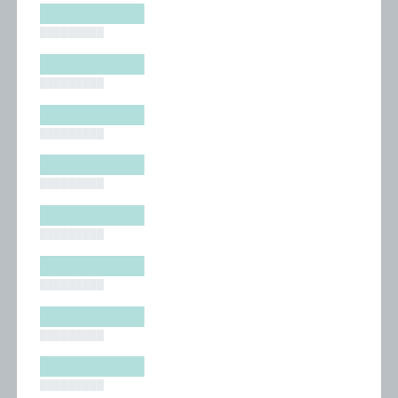
█████████
█████████
█████████
█████████
█████████
█████████
█████████
█████████
█████████
█████████
█████████
█████████
█████████
█████████
█████████
█████████