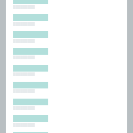
█████████
█████████
█████████
█████████
█████████
█████████
█████████
█████████
█████████
█████████
█████████
█████████
█████████
█████████
█████████
█████████