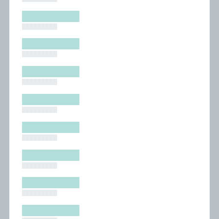
█████████
█████████
█████████
█████████
█████████
█████████
█████████
█████████
█████████
█████████
█████████
█████████
█████████
█████████
█████████