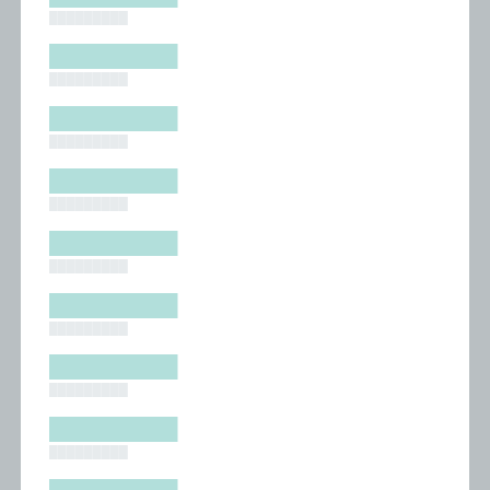
█████████
█████████
█████████
█████████
█████████
█████████
█████████
█████████
█████████
█████████
█████████
█████████
█████████
█████████
█████████
█████████