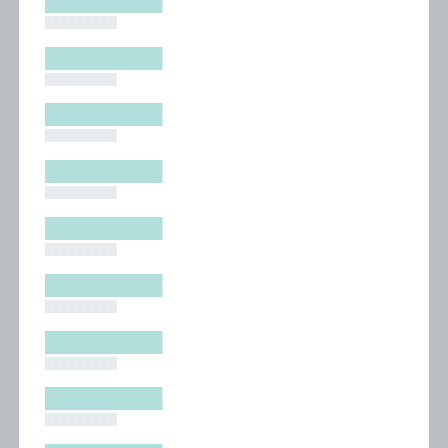
█████████
█████████
█████████
█████████
█████████
█████████
█████████
█████████
█████████
█████████
█████████
█████████
█████████
█████████
█████████