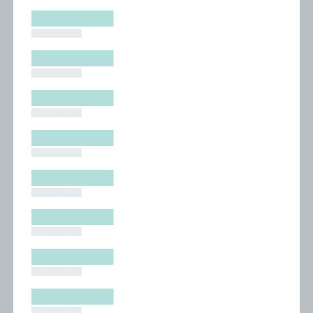
█████████
█████████
█████████
█████████
█████████
█████████
█████████
█████████
█████████
█████████
█████████
█████████
█████████
█████████
█████████
█████████