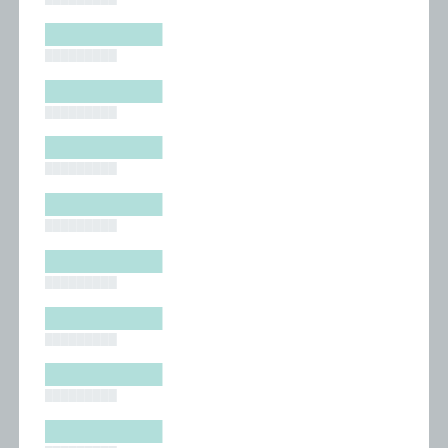
█████████
█████████
█████████
█████████
█████████
█████████
█████████
█████████
█████████
█████████
█████████
█████████
█████████
█████████
█████████