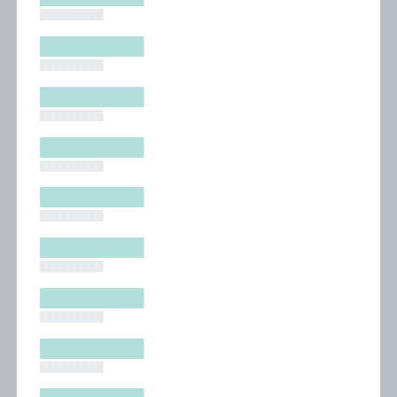
█████████
█████████
█████████
█████████
█████████
█████████
█████████
█████████
█████████
█████████
█████████
█████████
█████████
█████████
█████████
█████████