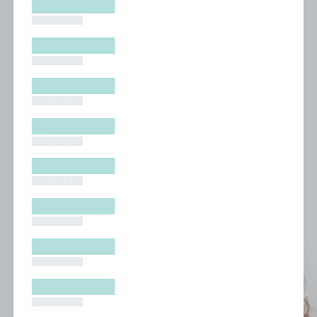
█████████
█████████
█████████
█████████
█████████
█████████
█████████
█████████
█████████
█████████
█████████
█████████
█████████
█████████
█████████
█████████