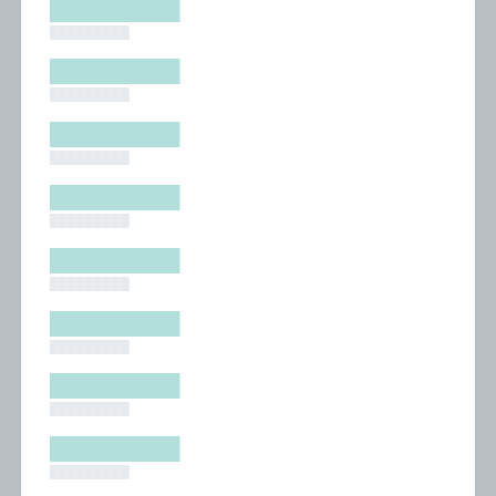
█████████
█████████
█████████
█████████
█████████
█████████
█████████
█████████
█████████
█████████
█████████
█████████
█████████
█████████
█████████
█████████