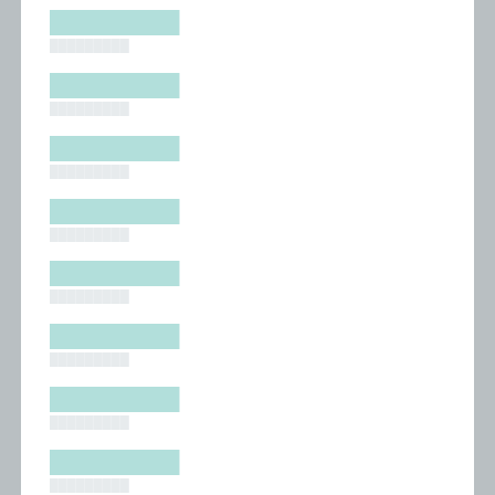
█████████
█████████
█████████
█████████
█████████
█████████
█████████
█████████
█████████
█████████
█████████
█████████
█████████
█████████
█████████
█████████