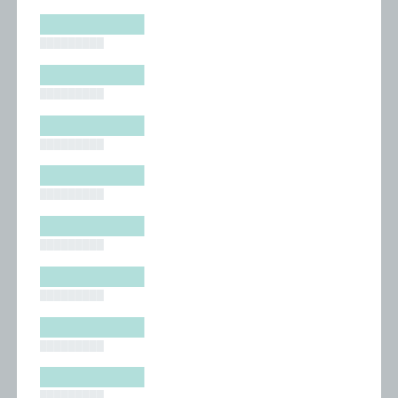
█████████
█████████
█████████
█████████
█████████
█████████
█████████
█████████
█████████
█████████
█████████
█████████
█████████
█████████
█████████
█████████