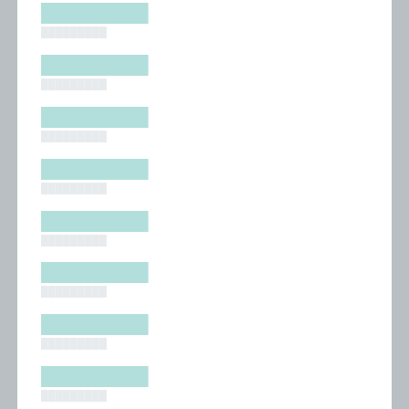
█████████
█████████
█████████
█████████
█████████
█████████
█████████
█████████
█████████
█████████
█████████
█████████
█████████
█████████
█████████
█████████