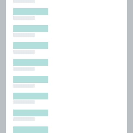
█████████
█████████
█████████
█████████
█████████
█████████
█████████
█████████
█████████
█████████
█████████
█████████
█████████
█████████
█████████
█████████