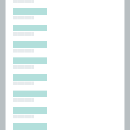
█████████
█████████
█████████
█████████
█████████
█████████
█████████
█████████
█████████
█████████
█████████
█████████
█████████
█████████
█████████
█████████