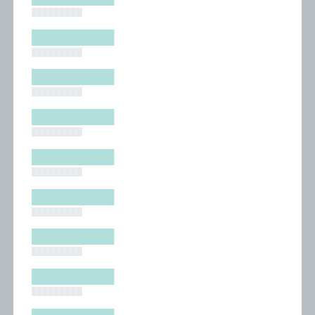
█████████
█████████
█████████
█████████
█████████
█████████
█████████
█████████
█████████
█████████
█████████
█████████
█████████
█████████
█████████