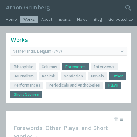
Arnon Grunberg
search query
Home
Works
About
Events
News
Blog
Genootschap
Works
Bibliophilic
Columns
Forewords
Interviews
Journalism
Kasimir
Nonfiction
Novels
Other
Performances
Periodicals and Anthologies
Plays
Short Stories
Forewords, Other, Plays, and Short
Stories