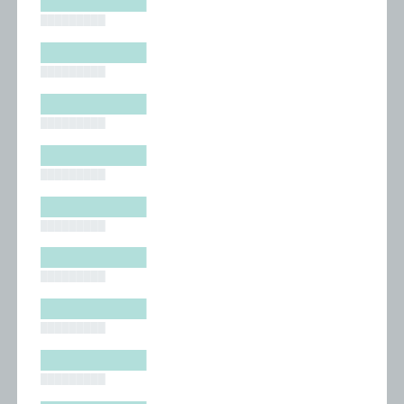
█████████
█████████
█████████
█████████
█████████
█████████
█████████
█████████
█████████
█████████
█████████
█████████
█████████
█████████
█████████