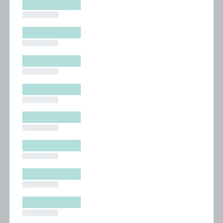
█████████
█████████
█████████
█████████
█████████
█████████
█████████
█████████
█████████
█████████
█████████
█████████
█████████
█████████
█████████
█████████