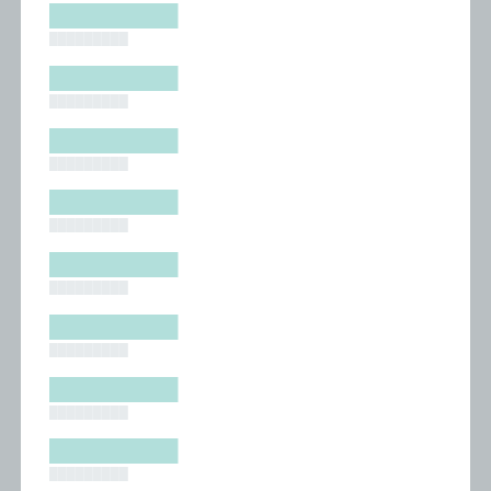
█████████
█████████
█████████
█████████
█████████
█████████
█████████
█████████
█████████
█████████
█████████
█████████
█████████
█████████
█████████
█████████