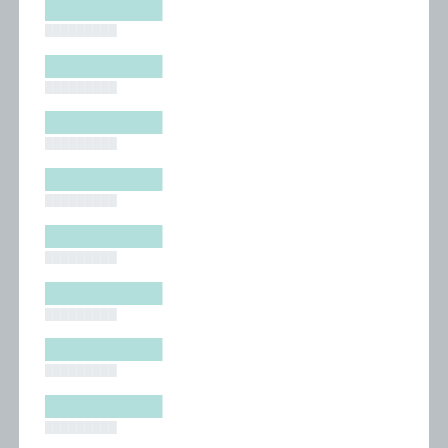
█████████
█████████
█████████
█████████
█████████
█████████
█████████
█████████
█████████
█████████
█████████
█████████
█████████
█████████
█████████
█████████