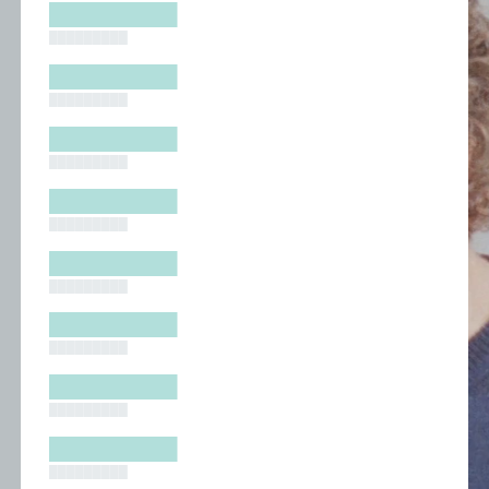
█████████
█████████
█████████
█████████
█████████
█████████
█████████
█████████
█████████
█████████
█████████
█████████
█████████
█████████
█████████
█████████