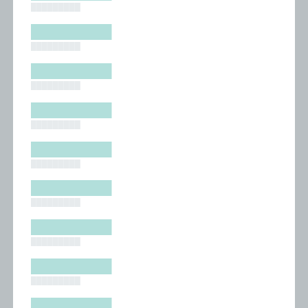
█████████
█████████
█████████
█████████
█████████
█████████
█████████
█████████
█████████
█████████
█████████
█████████
█████████
█████████
█████████
█████████