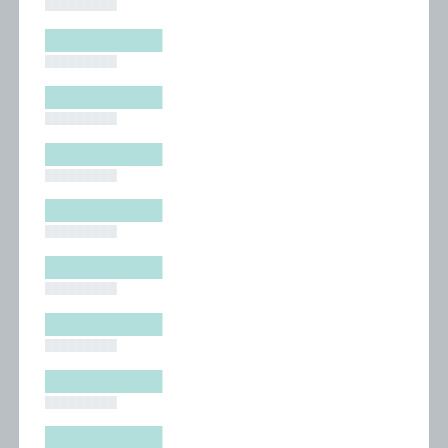
█████████
█████████
█████████
█████████
█████████
█████████
█████████
█████████
█████████
█████████
█████████
█████████
█████████
█████████
█████████
█████████