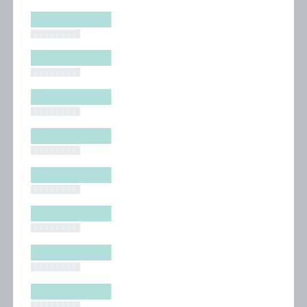
█████████
█████████
█████████
█████████
█████████
█████████
█████████
█████████
█████████
█████████
█████████
█████████
█████████
█████████
█████████
█████████