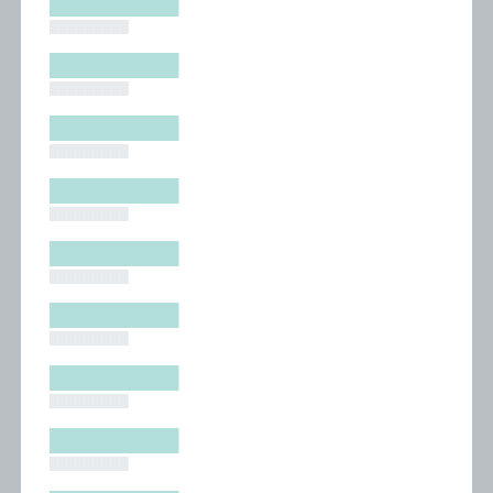
█████████
█████████
█████████
█████████
█████████
█████████
█████████
█████████
█████████
█████████
█████████
█████████
█████████
█████████
█████████
█████████