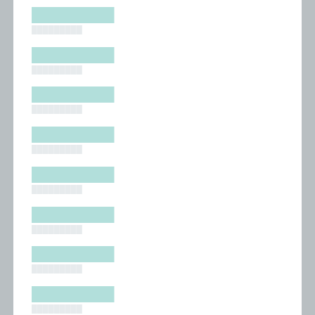
█████████
█████████
█████████
█████████
█████████
█████████
█████████
█████████
█████████
█████████
█████████
█████████
█████████
█████████
█████████
█████████