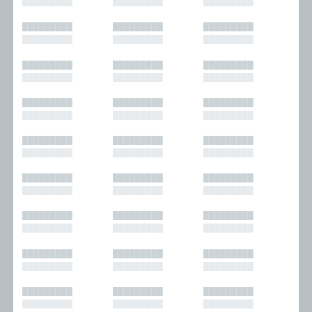
█████████
█████████
█████████
█████████
█████████
█████████
█████████
█████████
█████████
█████████
█████████
█████████
█████████
█████████
█████████
█████████
█████████
█████████
█████████
█████████
█████████
█████████
█████████
█████████
█████████
█████████
█████████
█████████
█████████
█████████
█████████
█████████
█████████
█████████
█████████
█████████
█████████
█████████
█████████
█████████
█████████
█████████
█████████
█████████
█████████
█████████
█████████
█████████
█████████
█████████
█████████