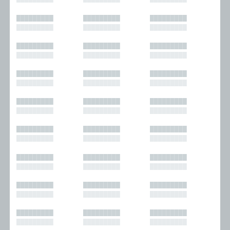
█████████
█████████
█████████
█████████
█████████
█████████
█████████
█████████
█████████
█████████
█████████
█████████
█████████
█████████
█████████
█████████
█████████
█████████
█████████
█████████
█████████
█████████
█████████
█████████
█████████
█████████
█████████
█████████
█████████
█████████
█████████
█████████
█████████
█████████
█████████
█████████
█████████
█████████
█████████
█████████
█████████
█████████
█████████
█████████
█████████
█████████
█████████
█████████