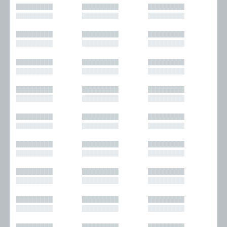
█████████
█████████
█████████
█████████
█████████
█████████
█████████
█████████
█████████
█████████
█████████
█████████
█████████
█████████
█████████
█████████
█████████
█████████
█████████
█████████
█████████
█████████
█████████
█████████
█████████
█████████
█████████
█████████
█████████
█████████
█████████
█████████
█████████
█████████
█████████
█████████
█████████
█████████
█████████
█████████
█████████
█████████
█████████
█████████
█████████
█████████
█████████
█████████
█████████
█████████
█████████