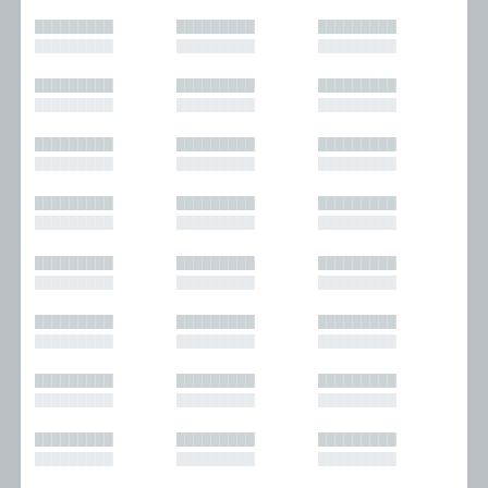
█████████
█████████
█████████
█████████
█████████
█████████
█████████
█████████
█████████
█████████
█████████
█████████
█████████
█████████
█████████
█████████
█████████
█████████
█████████
█████████
█████████
█████████
█████████
█████████
█████████
█████████
█████████
█████████
█████████
█████████
█████████
█████████
█████████
█████████
█████████
█████████
█████████
█████████
█████████
█████████
█████████
█████████
█████████
█████████
█████████
█████████
█████████
█████████