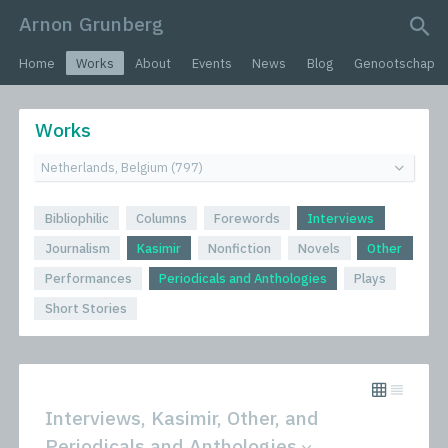
Arnon Grunberg
search query
Home
Works
About
Events
News
Blog
Genootschap
Works
Bibliophilic
Columns
Forewords
Interviews
Journalism
Kasimir
Nonfiction
Novels
Other
Performances
Periodicals and Anthologies
Plays
Short Stories
Interviews, Kasimir, Other, and
Periodicals and Anthologies