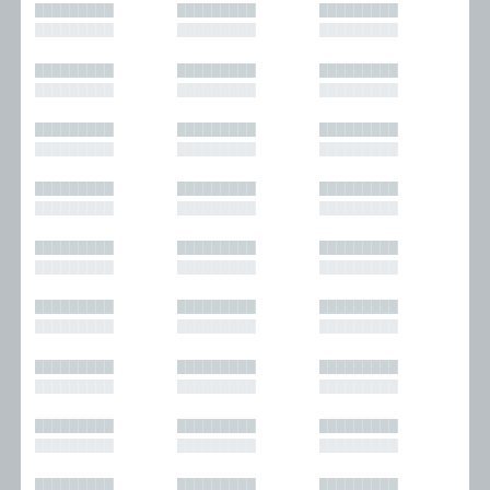
█████████
█████████
█████████
█████████
█████████
█████████
█████████
█████████
█████████
█████████
█████████
█████████
█████████
█████████
█████████
█████████
█████████
█████████
█████████
█████████
█████████
█████████
█████████
█████████
█████████
█████████
█████████
█████████
█████████
█████████
█████████
█████████
█████████
█████████
█████████
█████████
█████████
█████████
█████████
█████████
█████████
█████████
█████████
█████████
█████████
█████████
█████████
█████████
█████████
█████████
█████████