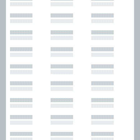
█████████
█████████
█████████
█████████
█████████
█████████
█████████
█████████
█████████
█████████
█████████
█████████
█████████
█████████
█████████
█████████
█████████
█████████
█████████
█████████
█████████
█████████
█████████
█████████
█████████
█████████
█████████
█████████
█████████
█████████
█████████
█████████
█████████
█████████
█████████
█████████
█████████
█████████
█████████
█████████
█████████
█████████
█████████
█████████
█████████
█████████
█████████
█████████
█████████
█████████
█████████