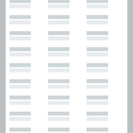
█████████
█████████
█████████
█████████
█████████
█████████
█████████
█████████
█████████
█████████
█████████
█████████
█████████
█████████
█████████
█████████
█████████
█████████
█████████
█████████
█████████
█████████
█████████
█████████
█████████
█████████
█████████
█████████
█████████
█████████
█████████
█████████
█████████
█████████
█████████
█████████
█████████
█████████
█████████
█████████
█████████
█████████
█████████
█████████
█████████
█████████
█████████
█████████
█████████
█████████
█████████