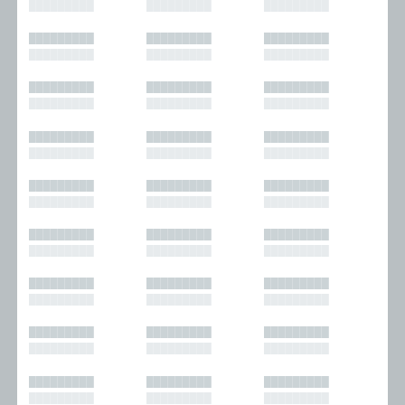
█████████
█████████
█████████
█████████
█████████
█████████
█████████
█████████
█████████
█████████
█████████
█████████
█████████
█████████
█████████
█████████
█████████
█████████
█████████
█████████
█████████
█████████
█████████
█████████
█████████
█████████
█████████
█████████
█████████
█████████
█████████
█████████
█████████
█████████
█████████
█████████
█████████
█████████
█████████
█████████
█████████
█████████
█████████
█████████
█████████
█████████
█████████
█████████
█████████
█████████
█████████