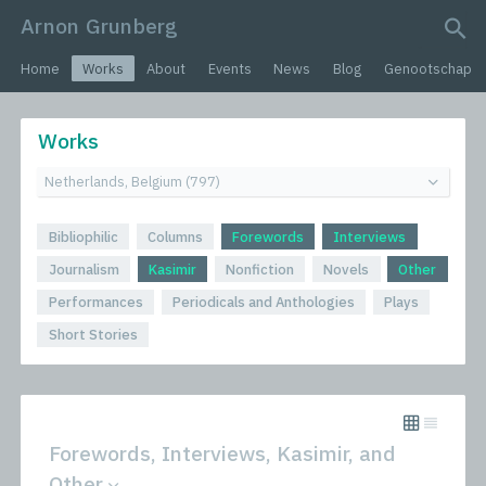
Arnon Grunberg
search query
Home
Works
About
Events
News
Blog
Genootschap
Works
Bibliophilic
Columns
Forewords
Interviews
Journalism
Kasimir
Nonfiction
Novels
Other
Performances
Periodicals and Anthologies
Plays
Short Stories
Forewords, Interviews, Kasimir, and
Other