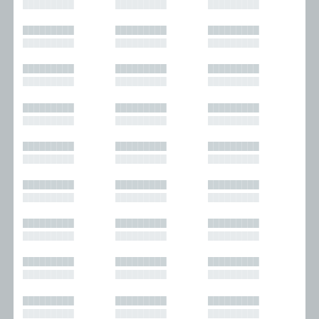
█████████
█████████
█████████
█████████
█████████
█████████
█████████
█████████
█████████
█████████
█████████
█████████
█████████
█████████
█████████
█████████
█████████
█████████
█████████
█████████
█████████
█████████
█████████
█████████
█████████
█████████
█████████
█████████
█████████
█████████
█████████
█████████
█████████
█████████
█████████
█████████
█████████
█████████
█████████
█████████
█████████
█████████
█████████
█████████
█████████
█████████
█████████
█████████
█████████
█████████
█████████