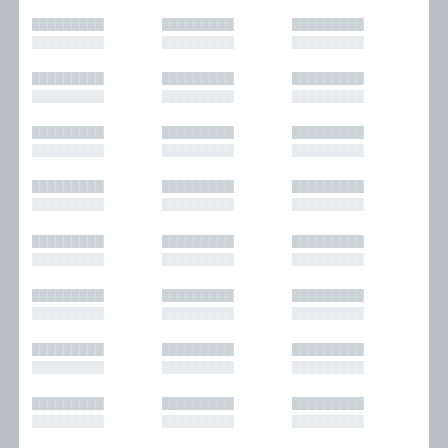
█████████
█████████
█████████
█████████
█████████
█████████
█████████
█████████
█████████
█████████
█████████
█████████
█████████
█████████
█████████
█████████
█████████
█████████
█████████
█████████
█████████
█████████
█████████
█████████
█████████
█████████
█████████
█████████
█████████
█████████
█████████
█████████
█████████
█████████
█████████
█████████
█████████
█████████
█████████
█████████
█████████
█████████
█████████
█████████
█████████
█████████
█████████
█████████