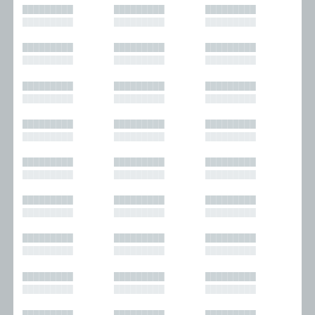
█████████
█████████
█████████
█████████
█████████
█████████
█████████
█████████
█████████
█████████
█████████
█████████
█████████
█████████
█████████
█████████
█████████
█████████
█████████
█████████
█████████
█████████
█████████
█████████
█████████
█████████
█████████
█████████
█████████
█████████
█████████
█████████
█████████
█████████
█████████
█████████
█████████
█████████
█████████
█████████
█████████
█████████
█████████
█████████
█████████
█████████
█████████
█████████
█████████
█████████
█████████