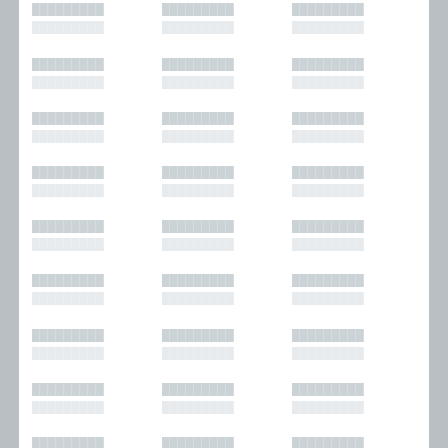
█████████
█████████
█████████
█████████
█████████
█████████
█████████
█████████
█████████
█████████
█████████
█████████
█████████
█████████
█████████
█████████
█████████
█████████
█████████
█████████
█████████
█████████
█████████
█████████
█████████
█████████
█████████
█████████
█████████
█████████
█████████
█████████
█████████
█████████
█████████
█████████
█████████
█████████
█████████
█████████
█████████
█████████
█████████
█████████
█████████
█████████
█████████
█████████
█████████
█████████
█████████