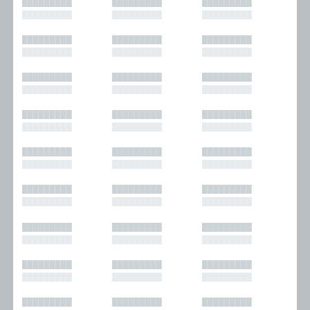
█████████
█████████
█████████
█████████
█████████
█████████
█████████
█████████
█████████
█████████
█████████
█████████
█████████
█████████
█████████
█████████
█████████
█████████
█████████
█████████
█████████
█████████
█████████
█████████
█████████
█████████
█████████
█████████
█████████
█████████
█████████
█████████
█████████
█████████
█████████
█████████
█████████
█████████
█████████
█████████
█████████
█████████
█████████
█████████
█████████
█████████
█████████
█████████
█████████
█████████
█████████