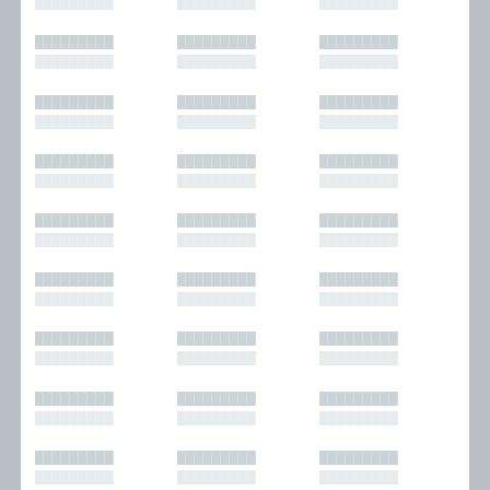
█████████
█████████
█████████
█████████
█████████
█████████
█████████
█████████
█████████
█████████
█████████
█████████
█████████
█████████
█████████
█████████
█████████
█████████
█████████
█████████
█████████
█████████
█████████
█████████
█████████
█████████
█████████
█████████
█████████
█████████
█████████
█████████
█████████
█████████
█████████
█████████
█████████
█████████
█████████
█████████
█████████
█████████
█████████
█████████
█████████
█████████
█████████
█████████
█████████
█████████
█████████