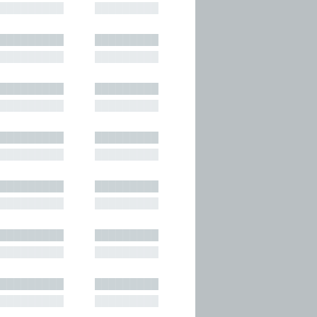
█████████
█████████
█████████
█████████
█████████
█████████
█████████
█████████
█████████
█████████
█████████
█████████
█████████
█████████
█████████
█████████
█████████
█████████
█████████
█████████
█████████
█████████
█████████
█████████
█████████
█████████