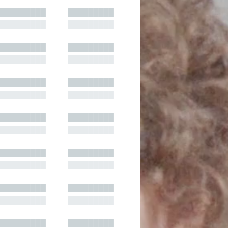
█████████
█████████
█████████
█████████
█████████
█████████
█████████
█████████
█████████
█████████
█████████
█████████
█████████
█████████
█████████
█████████
█████████
█████████
█████████
█████████
█████████
█████████
█████████
█████████
█████████
█████████