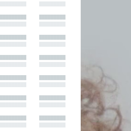
█████████
█████████
█████████
█████████
█████████
█████████
█████████
█████████
█████████
█████████
█████████
█████████
█████████
█████████
█████████
█████████
█████████
█████████
█████████
█████████
█████████
█████████
█████████
█████████
█████████
█████████