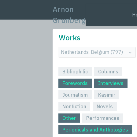
Arnon
H
Grunberg
Works
Bibliophilic
Columns
Forewords
Interviews
Journalism
Kasimir
Nonfiction
Novels
Other
Performances
Periodicals and Anthologies