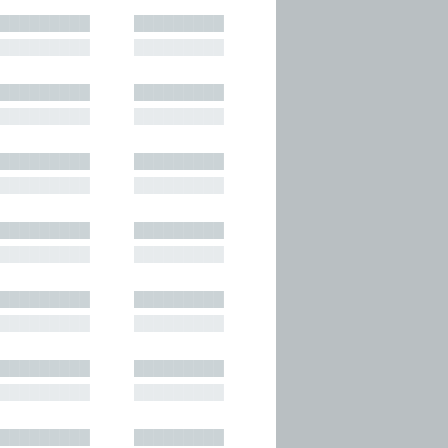
█████████
█████████
█████████
█████████
█████████
█████████
█████████
█████████
█████████
█████████
█████████
█████████
█████████
█████████
█████████
█████████
█████████
█████████
█████████
█████████
█████████
█████████
█████████
█████████
█████████
█████████