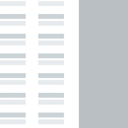
█████████
█████████
█████████
█████████
█████████
█████████
█████████
█████████
█████████
█████████
█████████
█████████
█████████
█████████
█████████
█████████
█████████
█████████
█████████
█████████
█████████
█████████
█████████
█████████
█████████
█████████