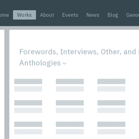
ome
Works
About
Events
News
Blog
Geno
Forewords, Interviews, Other, and 
Anthologies
All
Nonfic
█████████
█████████
█████████
Bibliophilic
Novel
█████████
█████████
█████████
Columns
Other
Forewords
Perfo
█████████
█████████
█████████
Interviews
Period
█████████
█████████
█████████
Journalism
Plays
Kasimir
Short 
█████████
█████████
█████████
█████████
█████████
█████████