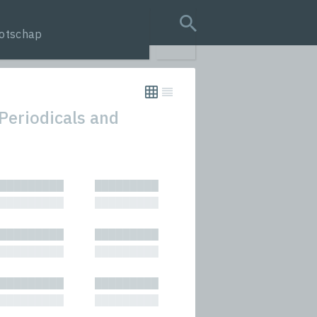
otschap
search query
Periodicals and
tion
█████████
█████████
s
█████████
█████████
rmances
█████████
█████████
icals and Anthologies
█████████
█████████
Stories
█████████
█████████
█████████
█████████