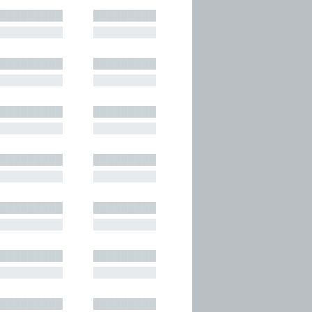
█████████
█████████
█████████
█████████
█████████
█████████
█████████
█████████
█████████
█████████
█████████
█████████
█████████
█████████
█████████
█████████
█████████
█████████
█████████
█████████
█████████
█████████
█████████
█████████
█████████
█████████