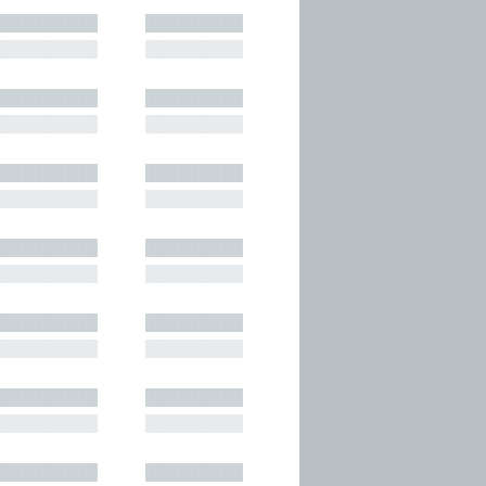
█████████
█████████
█████████
█████████
█████████
█████████
█████████
█████████
█████████
█████████
█████████
█████████
█████████
█████████
█████████
█████████
█████████
█████████
█████████
█████████
█████████
█████████
█████████
█████████
█████████
█████████