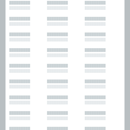
█████████
█████████
█████████
█████████
█████████
█████████
█████████
█████████
█████████
█████████
█████████
█████████
█████████
█████████
█████████
█████████
█████████
█████████
█████████
█████████
█████████
█████████
█████████
█████████
█████████
█████████
█████████
█████████
█████████
█████████
█████████
█████████
█████████
█████████
█████████
█████████
█████████
█████████
█████████
█████████
█████████
█████████
█████████
█████████
█████████
█████████
█████████
█████████
█████████
█████████
█████████