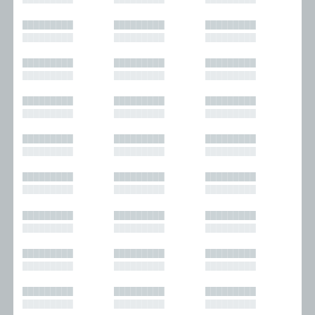
█████████
█████████
█████████
█████████
█████████
█████████
█████████
█████████
█████████
█████████
█████████
█████████
█████████
█████████
█████████
█████████
█████████
█████████
█████████
█████████
█████████
█████████
█████████
█████████
█████████
█████████
█████████
█████████
█████████
█████████
█████████
█████████
█████████
█████████
█████████
█████████
█████████
█████████
█████████
█████████
█████████
█████████
█████████
█████████
█████████
█████████
█████████
█████████