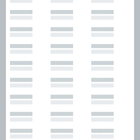
█████████
█████████
█████████
█████████
█████████
█████████
█████████
█████████
█████████
█████████
█████████
█████████
█████████
█████████
█████████
█████████
█████████
█████████
█████████
█████████
█████████
█████████
█████████
█████████
█████████
█████████
█████████
█████████
█████████
█████████
█████████
█████████
█████████
█████████
█████████
█████████
█████████
█████████
█████████
█████████
█████████
█████████
█████████
█████████
█████████
█████████
█████████
█████████
█████████
█████████
█████████