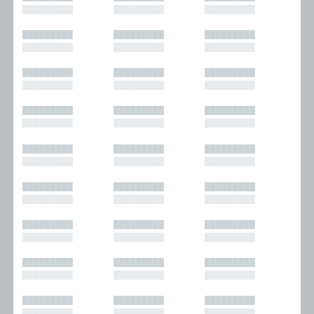
█████████
█████████
█████████
█████████
█████████
█████████
█████████
█████████
█████████
█████████
█████████
█████████
█████████
█████████
█████████
█████████
█████████
█████████
█████████
█████████
█████████
█████████
█████████
█████████
█████████
█████████
█████████
█████████
█████████
█████████
█████████
█████████
█████████
█████████
█████████
█████████
█████████
█████████
█████████
█████████
█████████
█████████
█████████
█████████
█████████
█████████
█████████
█████████
█████████
█████████
█████████