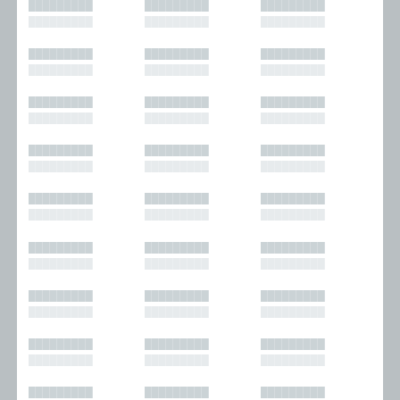
█████████
█████████
█████████
█████████
█████████
█████████
█████████
█████████
█████████
█████████
█████████
█████████
█████████
█████████
█████████
█████████
█████████
█████████
█████████
█████████
█████████
█████████
█████████
█████████
█████████
█████████
█████████
█████████
█████████
█████████
█████████
█████████
█████████
█████████
█████████
█████████
█████████
█████████
█████████
█████████
█████████
█████████
█████████
█████████
█████████
█████████
█████████
█████████
█████████
█████████
█████████