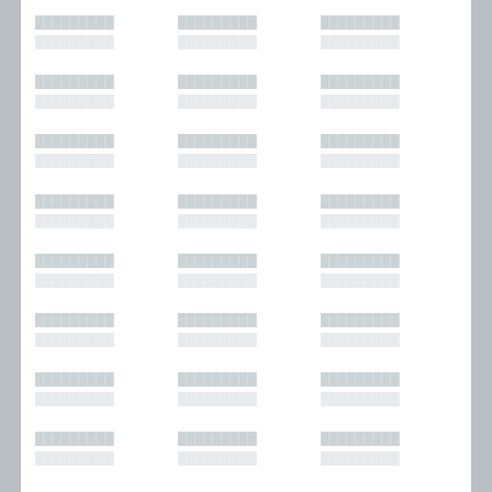
█████████
█████████
█████████
█████████
█████████
█████████
█████████
█████████
█████████
█████████
█████████
█████████
█████████
█████████
█████████
█████████
█████████
█████████
█████████
█████████
█████████
█████████
█████████
█████████
█████████
█████████
█████████
█████████
█████████
█████████
█████████
█████████
█████████
█████████
█████████
█████████
█████████
█████████
█████████
█████████
█████████
█████████
█████████
█████████
█████████
█████████
█████████
█████████