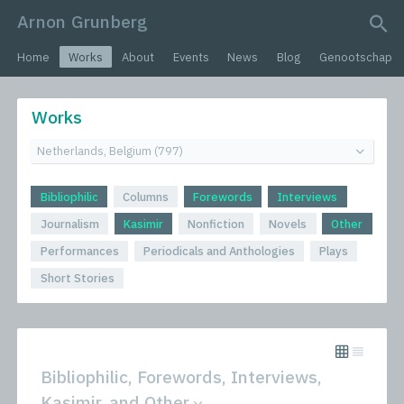
Arnon Grunberg
search query
Home
Works
About
Events
News
Blog
Genootschap
Works
Bibliophilic
Columns
Forewords
Interviews
Journalism
Kasimir
Nonfiction
Novels
Other
Performances
Periodicals and Anthologies
Plays
Short Stories
Bibliophilic, Forewords, Interviews,
Kasimir, and Other