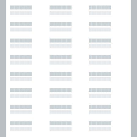
█████████
█████████
█████████
█████████
█████████
█████████
█████████
█████████
█████████
█████████
█████████
█████████
█████████
█████████
█████████
█████████
█████████
█████████
█████████
█████████
█████████
█████████
█████████
█████████
█████████
█████████
█████████
█████████
█████████
█████████
█████████
█████████
█████████
█████████
█████████
█████████
█████████
█████████
█████████
█████████
█████████
█████████
█████████
█████████
█████████
█████████
█████████
█████████