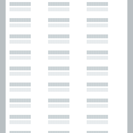
█████████
█████████
█████████
█████████
█████████
█████████
█████████
█████████
█████████
█████████
█████████
█████████
█████████
█████████
█████████
█████████
█████████
█████████
█████████
█████████
█████████
█████████
█████████
█████████
█████████
█████████
█████████
█████████
█████████
█████████
█████████
█████████
█████████
█████████
█████████
█████████
█████████
█████████
█████████
█████████
█████████
█████████
█████████
█████████
█████████
█████████
█████████
█████████
█████████
█████████
█████████