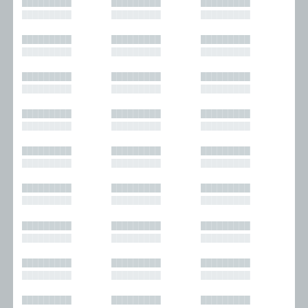
█████████
█████████
█████████
█████████
█████████
█████████
█████████
█████████
█████████
█████████
█████████
█████████
█████████
█████████
█████████
█████████
█████████
█████████
█████████
█████████
█████████
█████████
█████████
█████████
█████████
█████████
█████████
█████████
█████████
█████████
█████████
█████████
█████████
█████████
█████████
█████████
█████████
█████████
█████████
█████████
█████████
█████████
█████████
█████████
█████████
█████████
█████████
█████████
█████████
█████████
█████████