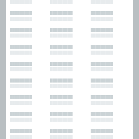
█████████
█████████
█████████
█████████
█████████
█████████
█████████
█████████
█████████
█████████
█████████
█████████
█████████
█████████
█████████
█████████
█████████
█████████
█████████
█████████
█████████
█████████
█████████
█████████
█████████
█████████
█████████
█████████
█████████
█████████
█████████
█████████
█████████
█████████
█████████
█████████
█████████
█████████
█████████
█████████
█████████
█████████
█████████
█████████
█████████
█████████
█████████
█████████
█████████
█████████
█████████