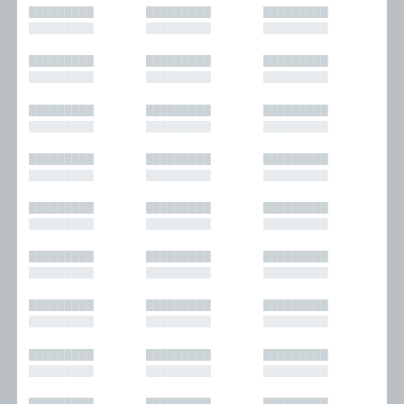
█████████
█████████
█████████
█████████
█████████
█████████
█████████
█████████
█████████
█████████
█████████
█████████
█████████
█████████
█████████
█████████
█████████
█████████
█████████
█████████
█████████
█████████
█████████
█████████
█████████
█████████
█████████
█████████
█████████
█████████
█████████
█████████
█████████
█████████
█████████
█████████
█████████
█████████
█████████
█████████
█████████
█████████
█████████
█████████
█████████
█████████
█████████
█████████
█████████
█████████
█████████