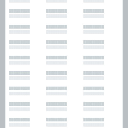
█████████
█████████
█████████
█████████
█████████
█████████
█████████
█████████
█████████
█████████
█████████
█████████
█████████
█████████
█████████
█████████
█████████
█████████
█████████
█████████
█████████
█████████
█████████
█████████
█████████
█████████
█████████
█████████
█████████
█████████
█████████
█████████
█████████
█████████
█████████
█████████
█████████
█████████
█████████
█████████
█████████
█████████
█████████
█████████
█████████
█████████
█████████
█████████
█████████
█████████
█████████