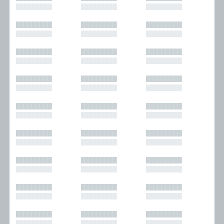
█████████
█████████
█████████
█████████
█████████
█████████
█████████
█████████
█████████
█████████
█████████
█████████
█████████
█████████
█████████
█████████
█████████
█████████
█████████
█████████
█████████
█████████
█████████
█████████
█████████
█████████
█████████
█████████
█████████
█████████
█████████
█████████
█████████
█████████
█████████
█████████
█████████
█████████
█████████
█████████
█████████
█████████
█████████
█████████
█████████
█████████
█████████
█████████
█████████
█████████
█████████