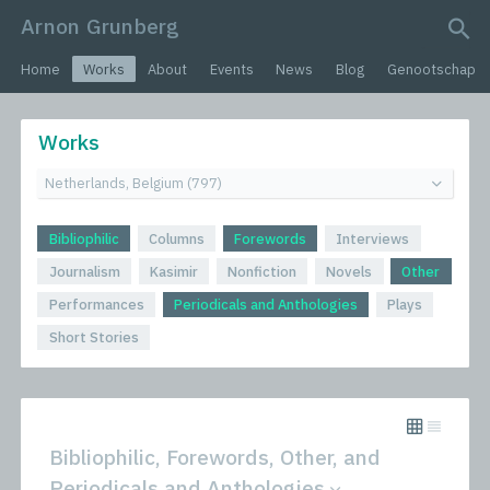
Arnon Grunberg
search query
Home
Works
About
Events
News
Blog
Genootschap
Works
Bibliophilic
Columns
Forewords
Interviews
Journalism
Kasimir
Nonfiction
Novels
Other
Performances
Periodicals and Anthologies
Plays
Short Stories
Bibliophilic, Forewords, Other, and
Periodicals and Anthologies