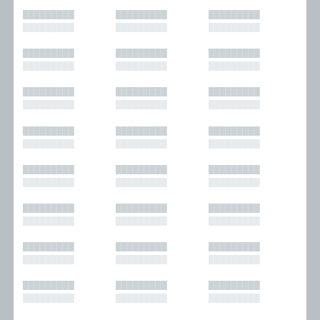
█████████
█████████
█████████
█████████
█████████
█████████
█████████
█████████
█████████
█████████
█████████
█████████
█████████
█████████
█████████
█████████
█████████
█████████
█████████
█████████
█████████
█████████
█████████
█████████
█████████
█████████
█████████
█████████
█████████
█████████
█████████
█████████
█████████
█████████
█████████
█████████
█████████
█████████
█████████
█████████
█████████
█████████
█████████
█████████
█████████
█████████
█████████
█████████