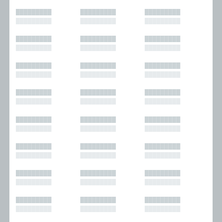
█████████
█████████
█████████
█████████
█████████
█████████
█████████
█████████
█████████
█████████
█████████
█████████
█████████
█████████
█████████
█████████
█████████
█████████
█████████
█████████
█████████
█████████
█████████
█████████
█████████
█████████
█████████
█████████
█████████
█████████
█████████
█████████
█████████
█████████
█████████
█████████
█████████
█████████
█████████
█████████
█████████
█████████
█████████
█████████
█████████
█████████
█████████
█████████