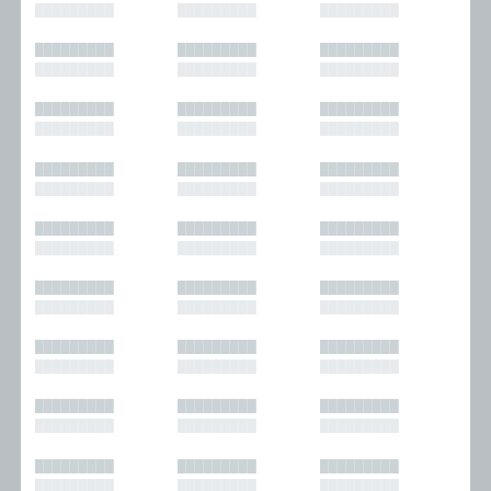
█████████
█████████
█████████
█████████
█████████
█████████
█████████
█████████
█████████
█████████
█████████
█████████
█████████
█████████
█████████
█████████
█████████
█████████
█████████
█████████
█████████
█████████
█████████
█████████
█████████
█████████
█████████
█████████
█████████
█████████
█████████
█████████
█████████
█████████
█████████
█████████
█████████
█████████
█████████
█████████
█████████
█████████
█████████
█████████
█████████
█████████
█████████
█████████
█████████
█████████
█████████