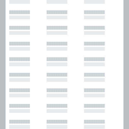
█████████
█████████
█████████
█████████
█████████
█████████
█████████
█████████
█████████
█████████
█████████
█████████
█████████
█████████
█████████
█████████
█████████
█████████
█████████
█████████
█████████
█████████
█████████
█████████
█████████
█████████
█████████
█████████
█████████
█████████
█████████
█████████
█████████
█████████
█████████
█████████
█████████
█████████
█████████
█████████
█████████
█████████
█████████
█████████
█████████
█████████
█████████
█████████
█████████
█████████
█████████