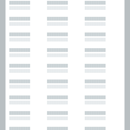
█████████
█████████
█████████
█████████
█████████
█████████
█████████
█████████
█████████
█████████
█████████
█████████
█████████
█████████
█████████
█████████
█████████
█████████
█████████
█████████
█████████
█████████
█████████
█████████
█████████
█████████
█████████
█████████
█████████
█████████
█████████
█████████
█████████
█████████
█████████
█████████
█████████
█████████
█████████
█████████
█████████
█████████
█████████
█████████
█████████
█████████
█████████
█████████
█████████
█████████
█████████