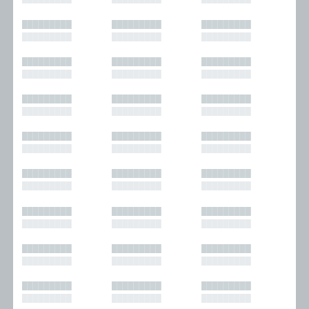
█████████
█████████
█████████
█████████
█████████
█████████
█████████
█████████
█████████
█████████
█████████
█████████
█████████
█████████
█████████
█████████
█████████
█████████
█████████
█████████
█████████
█████████
█████████
█████████
█████████
█████████
█████████
█████████
█████████
█████████
█████████
█████████
█████████
█████████
█████████
█████████
█████████
█████████
█████████
█████████
█████████
█████████
█████████
█████████
█████████
█████████
█████████
█████████