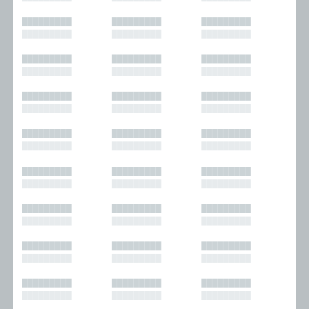
█████████
█████████
█████████
█████████
█████████
█████████
█████████
█████████
█████████
█████████
█████████
█████████
█████████
█████████
█████████
█████████
█████████
█████████
█████████
█████████
█████████
█████████
█████████
█████████
█████████
█████████
█████████
█████████
█████████
█████████
█████████
█████████
█████████
█████████
█████████
█████████
█████████
█████████
█████████
█████████
█████████
█████████
█████████
█████████
█████████
█████████
█████████
█████████