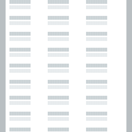
█████████
█████████
█████████
█████████
█████████
█████████
█████████
█████████
█████████
█████████
█████████
█████████
█████████
█████████
█████████
█████████
█████████
█████████
█████████
█████████
█████████
█████████
█████████
█████████
█████████
█████████
█████████
█████████
█████████
█████████
█████████
█████████
█████████
█████████
█████████
█████████
█████████
█████████
█████████
█████████
█████████
█████████
█████████
█████████
█████████
█████████
█████████
█████████
█████████
█████████
█████████