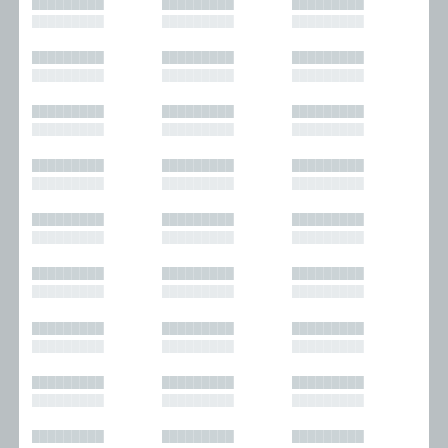
█████████
█████████
█████████
█████████
█████████
█████████
█████████
█████████
█████████
█████████
█████████
█████████
█████████
█████████
█████████
█████████
█████████
█████████
█████████
█████████
█████████
█████████
█████████
█████████
█████████
█████████
█████████
█████████
█████████
█████████
█████████
█████████
█████████
█████████
█████████
█████████
█████████
█████████
█████████
█████████
█████████
█████████
█████████
█████████
█████████
█████████
█████████
█████████
█████████
█████████
█████████