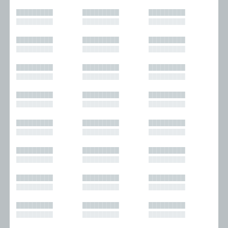
█████████
█████████
█████████
█████████
█████████
█████████
█████████
█████████
█████████
█████████
█████████
█████████
█████████
█████████
█████████
█████████
█████████
█████████
█████████
█████████
█████████
█████████
█████████
█████████
█████████
█████████
█████████
█████████
█████████
█████████
█████████
█████████
█████████
█████████
█████████
█████████
█████████
█████████
█████████
█████████
█████████
█████████
█████████
█████████
█████████
█████████
█████████
█████████