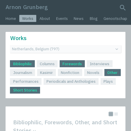
Arnon Grunberg
search query
Home
Works
About
Events
News
Blog
Genootschap
Works
Bibliophilic
Columns
Forewords
Interviews
Journalism
Kasimir
Nonfiction
Novels
Other
Performances
Periodicals and Anthologies
Plays
Short Stories
Bibliophilic, Forewords, Other, and Short
Stories