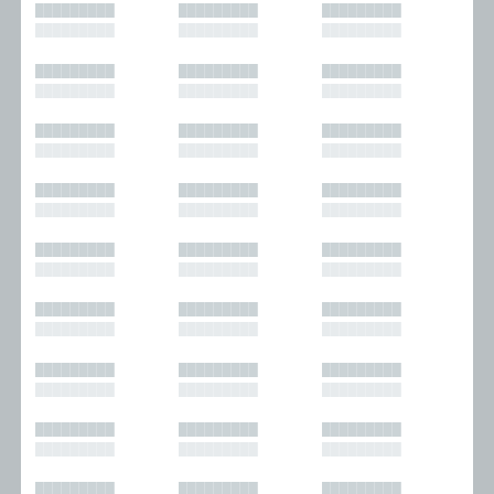
█████████
█████████
█████████
█████████
█████████
█████████
█████████
█████████
█████████
█████████
█████████
█████████
█████████
█████████
█████████
█████████
█████████
█████████
█████████
█████████
█████████
█████████
█████████
█████████
█████████
█████████
█████████
█████████
█████████
█████████
█████████
█████████
█████████
█████████
█████████
█████████
█████████
█████████
█████████
█████████
█████████
█████████
█████████
█████████
█████████
█████████
█████████
█████████
█████████
█████████
█████████