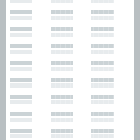
█████████
█████████
█████████
█████████
█████████
█████████
█████████
█████████
█████████
█████████
█████████
█████████
█████████
█████████
█████████
█████████
█████████
█████████
█████████
█████████
█████████
█████████
█████████
█████████
█████████
█████████
█████████
█████████
█████████
█████████
█████████
█████████
█████████
█████████
█████████
█████████
█████████
█████████
█████████
█████████
█████████
█████████
█████████
█████████
█████████
█████████
█████████
█████████
█████████
█████████
█████████