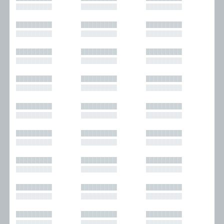
█████████
█████████
█████████
█████████
█████████
█████████
█████████
█████████
█████████
█████████
█████████
█████████
█████████
█████████
█████████
█████████
█████████
█████████
█████████
█████████
█████████
█████████
█████████
█████████
█████████
█████████
█████████
█████████
█████████
█████████
█████████
█████████
█████████
█████████
█████████
█████████
█████████
█████████
█████████
█████████
█████████
█████████
█████████
█████████
█████████
█████████
█████████
█████████
█████████
█████████
█████████