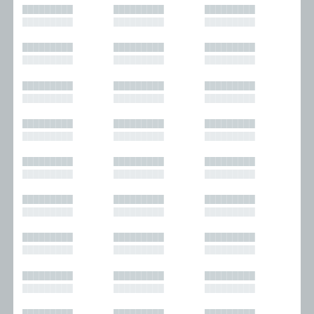
█████████
█████████
█████████
█████████
█████████
█████████
█████████
█████████
█████████
█████████
█████████
█████████
█████████
█████████
█████████
█████████
█████████
█████████
█████████
█████████
█████████
█████████
█████████
█████████
█████████
█████████
█████████
█████████
█████████
█████████
█████████
█████████
█████████
█████████
█████████
█████████
█████████
█████████
█████████
█████████
█████████
█████████
█████████
█████████
█████████
█████████
█████████
█████████
█████████
█████████
█████████