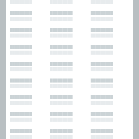
█████████
█████████
█████████
█████████
█████████
█████████
█████████
█████████
█████████
█████████
█████████
█████████
█████████
█████████
█████████
█████████
█████████
█████████
█████████
█████████
█████████
█████████
█████████
█████████
█████████
█████████
█████████
█████████
█████████
█████████
█████████
█████████
█████████
█████████
█████████
█████████
█████████
█████████
█████████
█████████
█████████
█████████
█████████
█████████
█████████
█████████
█████████
█████████
█████████
█████████
█████████