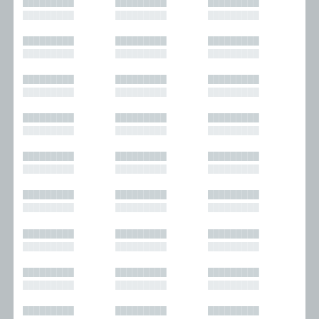
█████████
█████████
█████████
█████████
█████████
█████████
█████████
█████████
█████████
█████████
█████████
█████████
█████████
█████████
█████████
█████████
█████████
█████████
█████████
█████████
█████████
█████████
█████████
█████████
█████████
█████████
█████████
█████████
█████████
█████████
█████████
█████████
█████████
█████████
█████████
█████████
█████████
█████████
█████████
█████████
█████████
█████████
█████████
█████████
█████████
█████████
█████████
█████████
█████████
█████████
█████████