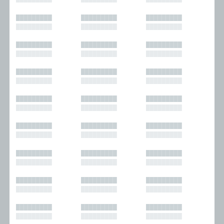
█████████
█████████
█████████
█████████
█████████
█████████
█████████
█████████
█████████
█████████
█████████
█████████
█████████
█████████
█████████
█████████
█████████
█████████
█████████
█████████
█████████
█████████
█████████
█████████
█████████
█████████
█████████
█████████
█████████
█████████
█████████
█████████
█████████
█████████
█████████
█████████
█████████
█████████
█████████
█████████
█████████
█████████
█████████
█████████
█████████
█████████
█████████
█████████