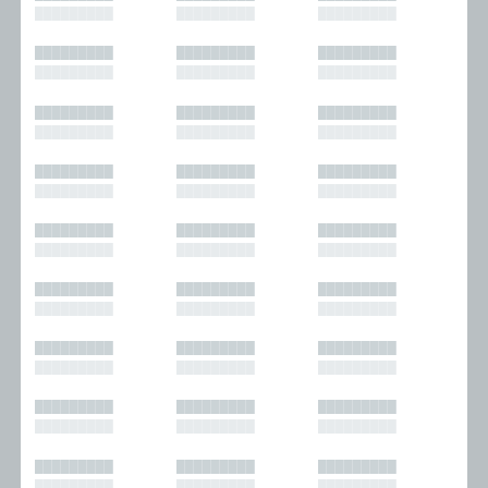
█████████
█████████
█████████
█████████
█████████
█████████
█████████
█████████
█████████
█████████
█████████
█████████
█████████
█████████
█████████
█████████
█████████
█████████
█████████
█████████
█████████
█████████
█████████
█████████
█████████
█████████
█████████
█████████
█████████
█████████
█████████
█████████
█████████
█████████
█████████
█████████
█████████
█████████
█████████
█████████
█████████
█████████
█████████
█████████
█████████
█████████
█████████
█████████
█████████
█████████
█████████