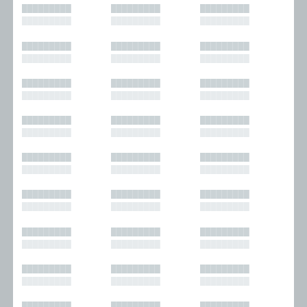
█████████
█████████
█████████
█████████
█████████
█████████
█████████
█████████
█████████
█████████
█████████
█████████
█████████
█████████
█████████
█████████
█████████
█████████
█████████
█████████
█████████
█████████
█████████
█████████
█████████
█████████
█████████
█████████
█████████
█████████
█████████
█████████
█████████
█████████
█████████
█████████
█████████
█████████
█████████
█████████
█████████
█████████
█████████
█████████
█████████
█████████
█████████
█████████
█████████
█████████
█████████