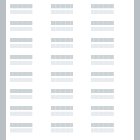
█████████
█████████
█████████
█████████
█████████
█████████
█████████
█████████
█████████
█████████
█████████
█████████
█████████
█████████
█████████
█████████
█████████
█████████
█████████
█████████
█████████
█████████
█████████
█████████
█████████
█████████
█████████
█████████
█████████
█████████
█████████
█████████
█████████
█████████
█████████
█████████
█████████
█████████
█████████
█████████
█████████
█████████
█████████
█████████
█████████
█████████
█████████
█████████