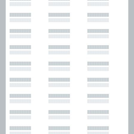
█████████
█████████
█████████
█████████
█████████
█████████
█████████
█████████
█████████
█████████
█████████
█████████
█████████
█████████
█████████
█████████
█████████
█████████
█████████
█████████
█████████
█████████
█████████
█████████
█████████
█████████
█████████
█████████
█████████
█████████
█████████
█████████
█████████
█████████
█████████
█████████
█████████
█████████
█████████
█████████
█████████
█████████
█████████
█████████
█████████
█████████
█████████
█████████
█████████
█████████
█████████