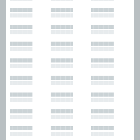
█████████
█████████
█████████
█████████
█████████
█████████
█████████
█████████
█████████
█████████
█████████
█████████
█████████
█████████
█████████
█████████
█████████
█████████
█████████
█████████
█████████
█████████
█████████
█████████
█████████
█████████
█████████
█████████
█████████
█████████
█████████
█████████
█████████
█████████
█████████
█████████
█████████
█████████
█████████
█████████
█████████
█████████
█████████
█████████
█████████
█████████
█████████
█████████