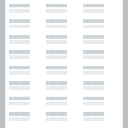
█████████
█████████
█████████
█████████
█████████
█████████
█████████
█████████
█████████
█████████
█████████
█████████
█████████
█████████
█████████
█████████
█████████
█████████
█████████
█████████
█████████
█████████
█████████
█████████
█████████
█████████
█████████
█████████
█████████
█████████
█████████
█████████
█████████
█████████
█████████
█████████
█████████
█████████
█████████
█████████
█████████
█████████
█████████
█████████
█████████
█████████
█████████
█████████