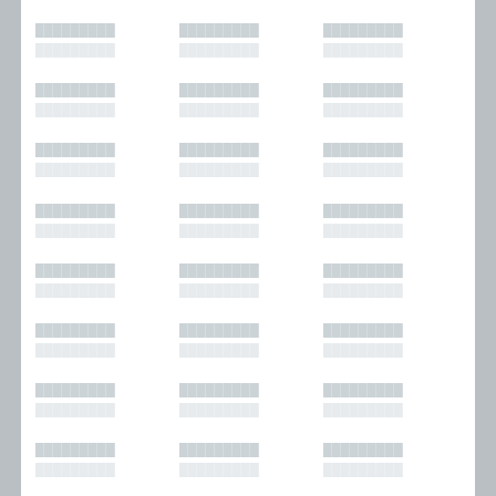
█████████
█████████
█████████
█████████
█████████
█████████
█████████
█████████
█████████
█████████
█████████
█████████
█████████
█████████
█████████
█████████
█████████
█████████
█████████
█████████
█████████
█████████
█████████
█████████
█████████
█████████
█████████
█████████
█████████
█████████
█████████
█████████
█████████
█████████
█████████
█████████
█████████
█████████
█████████
█████████
█████████
█████████
█████████
█████████
█████████
█████████
█████████
█████████