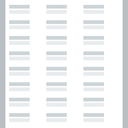
█████████
█████████
█████████
█████████
█████████
█████████
█████████
█████████
█████████
█████████
█████████
█████████
█████████
█████████
█████████
█████████
█████████
█████████
█████████
█████████
█████████
█████████
█████████
█████████
█████████
█████████
█████████
█████████
█████████
█████████
█████████
█████████
█████████
█████████
█████████
█████████
█████████
█████████
█████████
█████████
█████████
█████████
█████████
█████████
█████████
█████████
█████████
█████████