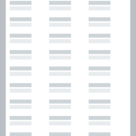
█████████
█████████
█████████
█████████
█████████
█████████
█████████
█████████
█████████
█████████
█████████
█████████
█████████
█████████
█████████
█████████
█████████
█████████
█████████
█████████
█████████
█████████
█████████
█████████
█████████
█████████
█████████
█████████
█████████
█████████
█████████
█████████
█████████
█████████
█████████
█████████
█████████
█████████
█████████
█████████
█████████
█████████
█████████
█████████
█████████
█████████
█████████
█████████
█████████
█████████
█████████