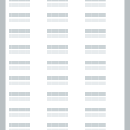
█████████
█████████
█████████
█████████
█████████
█████████
█████████
█████████
█████████
█████████
█████████
█████████
█████████
█████████
█████████
█████████
█████████
█████████
█████████
█████████
█████████
█████████
█████████
█████████
█████████
█████████
█████████
█████████
█████████
█████████
█████████
█████████
█████████
█████████
█████████
█████████
█████████
█████████
█████████
█████████
█████████
█████████
█████████
█████████
█████████
█████████
█████████
█████████