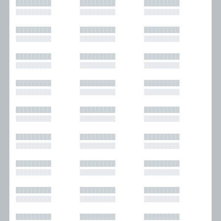
█████████
█████████
█████████
█████████
█████████
█████████
█████████
█████████
█████████
█████████
█████████
█████████
█████████
█████████
█████████
█████████
█████████
█████████
█████████
█████████
█████████
█████████
█████████
█████████
█████████
█████████
█████████
█████████
█████████
█████████
█████████
█████████
█████████
█████████
█████████
█████████
█████████
█████████
█████████
█████████
█████████
█████████
█████████
█████████
█████████
█████████
█████████
█████████
█████████
█████████
█████████