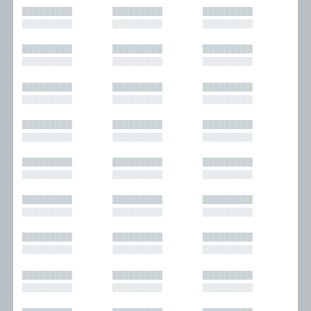
█████████
█████████
█████████
█████████
█████████
█████████
█████████
█████████
█████████
█████████
█████████
█████████
█████████
█████████
█████████
█████████
█████████
█████████
█████████
█████████
█████████
█████████
█████████
█████████
█████████
█████████
█████████
█████████
█████████
█████████
█████████
█████████
█████████
█████████
█████████
█████████
█████████
█████████
█████████
█████████
█████████
█████████
█████████
█████████
█████████
█████████
█████████
█████████