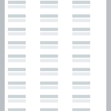
█████████
█████████
█████████
█████████
█████████
█████████
█████████
█████████
█████████
█████████
█████████
█████████
█████████
█████████
█████████
█████████
█████████
█████████
█████████
█████████
█████████
█████████
█████████
█████████
█████████
█████████
█████████
█████████
█████████
█████████
█████████
█████████
█████████
█████████
█████████
█████████
█████████
█████████
█████████
█████████
█████████
█████████
█████████
█████████
█████████
█████████
█████████
█████████
█████████
█████████
█████████