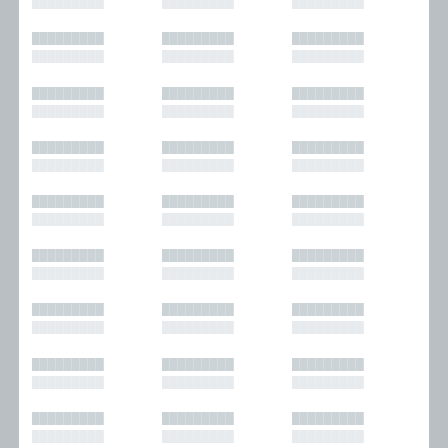
█████████
█████████
█████████
█████████
█████████
█████████
█████████
█████████
█████████
█████████
█████████
█████████
█████████
█████████
█████████
█████████
█████████
█████████
█████████
█████████
█████████
█████████
█████████
█████████
█████████
█████████
█████████
█████████
█████████
█████████
█████████
█████████
█████████
█████████
█████████
█████████
█████████
█████████
█████████
█████████
█████████
█████████
█████████
█████████
█████████
█████████
█████████
█████████
█████████
█████████
█████████