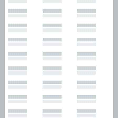
█████████
█████████
█████████
█████████
█████████
█████████
█████████
█████████
█████████
█████████
█████████
█████████
█████████
█████████
█████████
█████████
█████████
█████████
█████████
█████████
█████████
█████████
█████████
█████████
█████████
█████████
█████████
█████████
█████████
█████████
█████████
█████████
█████████
█████████
█████████
█████████
█████████
█████████
█████████
█████████
█████████
█████████
█████████
█████████
█████████
█████████
█████████
█████████
█████████
█████████
█████████