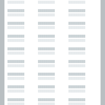
█████████
█████████
█████████
█████████
█████████
█████████
█████████
█████████
█████████
█████████
█████████
█████████
█████████
█████████
█████████
█████████
█████████
█████████
█████████
█████████
█████████
█████████
█████████
█████████
█████████
█████████
█████████
█████████
█████████
█████████
█████████
█████████
█████████
█████████
█████████
█████████
█████████
█████████
█████████
█████████
█████████
█████████
█████████
█████████
█████████
█████████
█████████
█████████
█████████
█████████
█████████