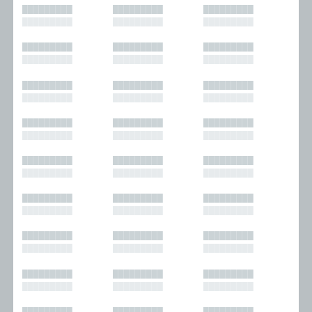
█████████
█████████
█████████
█████████
█████████
█████████
█████████
█████████
█████████
█████████
█████████
█████████
█████████
█████████
█████████
█████████
█████████
█████████
█████████
█████████
█████████
█████████
█████████
█████████
█████████
█████████
█████████
█████████
█████████
█████████
█████████
█████████
█████████
█████████
█████████
█████████
█████████
█████████
█████████
█████████
█████████
█████████
█████████
█████████
█████████
█████████
█████████
█████████
█████████
█████████
█████████