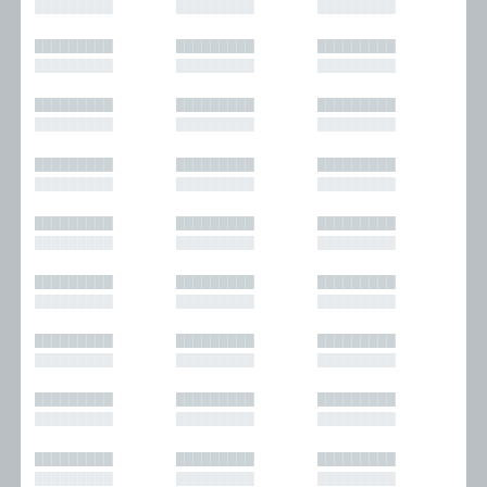
█████████
█████████
█████████
█████████
█████████
█████████
█████████
█████████
█████████
█████████
█████████
█████████
█████████
█████████
█████████
█████████
█████████
█████████
█████████
█████████
█████████
█████████
█████████
█████████
█████████
█████████
█████████
█████████
█████████
█████████
█████████
█████████
█████████
█████████
█████████
█████████
█████████
█████████
█████████
█████████
█████████
█████████
█████████
█████████
█████████
█████████
█████████
█████████
█████████
█████████
█████████