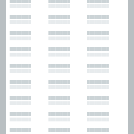
█████████
█████████
█████████
█████████
█████████
█████████
█████████
█████████
█████████
█████████
█████████
█████████
█████████
█████████
█████████
█████████
█████████
█████████
█████████
█████████
█████████
█████████
█████████
█████████
█████████
█████████
█████████
█████████
█████████
█████████
█████████
█████████
█████████
█████████
█████████
█████████
█████████
█████████
█████████
█████████
█████████
█████████
█████████
█████████
█████████
█████████
█████████
█████████
█████████
█████████
█████████