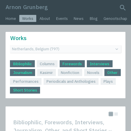
Arnon Grunberg
search query
Home
Works
About
Events
News
Blog
Genootschap
Works
Bibliophilic
Columns
Forewords
Interviews
Journalism
Kasimir
Nonfiction
Novels
Other
Performances
Periodicals and Anthologies
Plays
Short Stories
Bibliophilic, Forewords, Interviews,
Journalism, Other, and Short Stories