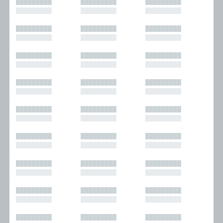
█████████
█████████
█████████
█████████
█████████
█████████
█████████
█████████
█████████
█████████
█████████
█████████
█████████
█████████
█████████
█████████
█████████
█████████
█████████
█████████
█████████
█████████
█████████
█████████
█████████
█████████
█████████
█████████
█████████
█████████
█████████
█████████
█████████
█████████
█████████
█████████
█████████
█████████
█████████
█████████
█████████
█████████
█████████
█████████
█████████
█████████
█████████
█████████
█████████
█████████
█████████