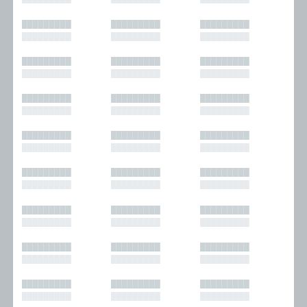
█████████
█████████
█████████
█████████
█████████
█████████
█████████
█████████
█████████
█████████
█████████
█████████
█████████
█████████
█████████
█████████
█████████
█████████
█████████
█████████
█████████
█████████
█████████
█████████
█████████
█████████
█████████
█████████
█████████
█████████
█████████
█████████
█████████
█████████
█████████
█████████
█████████
█████████
█████████
█████████
█████████
█████████
█████████
█████████
█████████
█████████
█████████
█████████