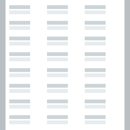
█████████
█████████
█████████
█████████
█████████
█████████
█████████
█████████
█████████
█████████
█████████
█████████
█████████
█████████
█████████
█████████
█████████
█████████
█████████
█████████
█████████
█████████
█████████
█████████
█████████
█████████
█████████
█████████
█████████
█████████
█████████
█████████
█████████
█████████
█████████
█████████
█████████
█████████
█████████
█████████
█████████
█████████
█████████
█████████
█████████
█████████
█████████
█████████