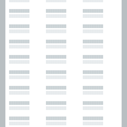
█████████
█████████
█████████
█████████
█████████
█████████
█████████
█████████
█████████
█████████
█████████
█████████
█████████
█████████
█████████
█████████
█████████
█████████
█████████
█████████
█████████
█████████
█████████
█████████
█████████
█████████
█████████
█████████
█████████
█████████
█████████
█████████
█████████
█████████
█████████
█████████
█████████
█████████
█████████
█████████
█████████
█████████
█████████
█████████
█████████
█████████
█████████
█████████
█████████
█████████
█████████