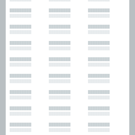
█████████
█████████
█████████
█████████
█████████
█████████
█████████
█████████
█████████
█████████
█████████
█████████
█████████
█████████
█████████
█████████
█████████
█████████
█████████
█████████
█████████
█████████
█████████
█████████
█████████
█████████
█████████
█████████
█████████
█████████
█████████
█████████
█████████
█████████
█████████
█████████
█████████
█████████
█████████
█████████
█████████
█████████
█████████
█████████
█████████
█████████
█████████
█████████