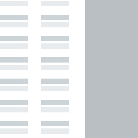
█████████
█████████
█████████
█████████
█████████
█████████
█████████
█████████
█████████
█████████
█████████
█████████
█████████
█████████
█████████
█████████
█████████
█████████
█████████
█████████
█████████
█████████
█████████
█████████
█████████
█████████