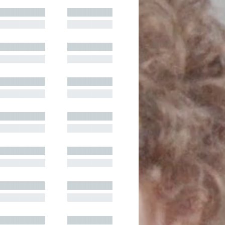
█████████
█████████
█████████
█████████
█████████
█████████
█████████
█████████
█████████
█████████
█████████
█████████
█████████
█████████
█████████
█████████
█████████
█████████
█████████
█████████
█████████
█████████
█████████
█████████
█████████
█████████