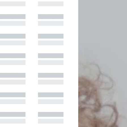
█████████
█████████
█████████
█████████
█████████
█████████
█████████
█████████
█████████
█████████
█████████
█████████
█████████
█████████
█████████
█████████
█████████
█████████
█████████
█████████
█████████
█████████
█████████
█████████
█████████
█████████