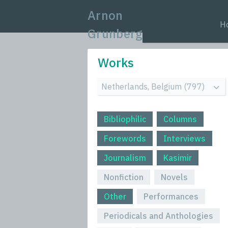
Arnon
H
Grunberg
Works
Bibliophilic
Columns
Forewords
Interviews
Journalism
Kasimir
Nonfiction
Novels
Other
Performances
Periodicals and Anthologies