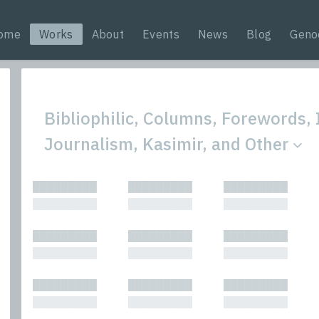
ome
Works
About
Events
News
Blog
Geno
Bibliophilic, Columns, Forewords, 
Journalism, Kasimir, and Other
All
Nonfic
█████████
█████████
█████████
Bibliophilic
Novel
█████████
█████████
█████████
Columns
Other
Forewords
Perfo
█████████
█████████
█████████
Interviews
Period
█████████
█████████
█████████
Journalism
Plays
Kasimir
Short 
█████████
█████████
█████████
█████████
█████████
█████████