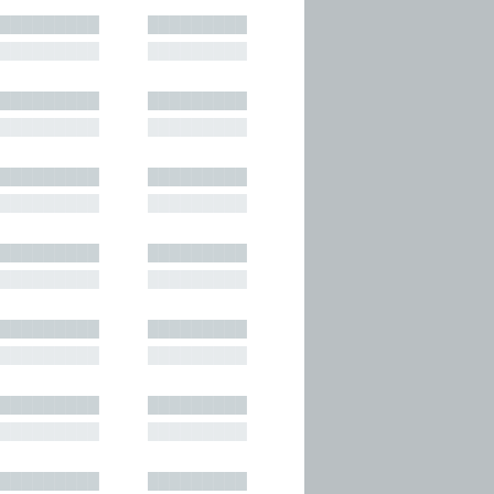
█████████
█████████
█████████
█████████
█████████
█████████
█████████
█████████
█████████
█████████
█████████
█████████
█████████
█████████
█████████
█████████
█████████
█████████
█████████
█████████
█████████
█████████
█████████
█████████
█████████
█████████