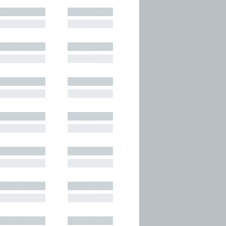
█████████
█████████
█████████
█████████
█████████
█████████
█████████
█████████
█████████
█████████
█████████
█████████
█████████
█████████
█████████
█████████
█████████
█████████
█████████
█████████
█████████
█████████
█████████
█████████
█████████
█████████