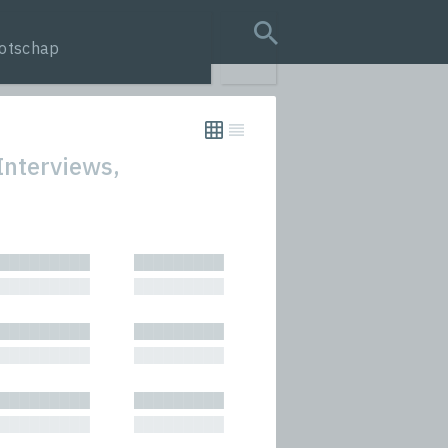
otschap
search query
Interviews,
tion
█████████
█████████
s
█████████
█████████
rmances
█████████
█████████
icals and Anthologies
█████████
█████████
Stories
█████████
█████████
█████████
█████████