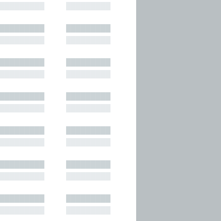
█████████
█████████
█████████
█████████
█████████
█████████
█████████
█████████
█████████
█████████
█████████
█████████
█████████
█████████
█████████
█████████
█████████
█████████
█████████
█████████
█████████
█████████
█████████
█████████
█████████
█████████