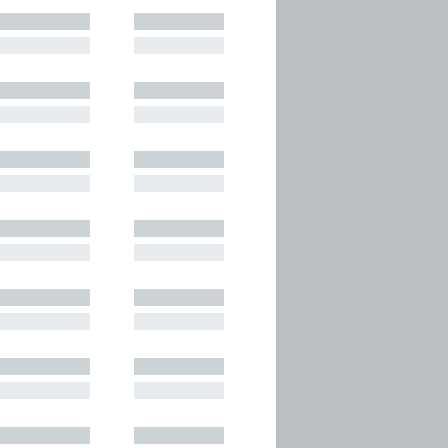
█████████
█████████
█████████
█████████
█████████
█████████
█████████
█████████
█████████
█████████
█████████
█████████
█████████
█████████
█████████
█████████
█████████
█████████
█████████
█████████
█████████
█████████
█████████
█████████
█████████
█████████