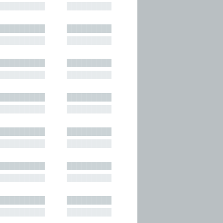
█████████
█████████
█████████
█████████
█████████
█████████
█████████
█████████
█████████
█████████
█████████
█████████
█████████
█████████
█████████
█████████
█████████
█████████
█████████
█████████
█████████
█████████
█████████
█████████
█████████
█████████