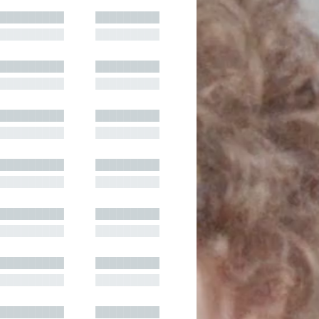
█████████
█████████
█████████
█████████
█████████
█████████
█████████
█████████
█████████
█████████
█████████
█████████
█████████
█████████
█████████
█████████
█████████
█████████
█████████
█████████
█████████
█████████
█████████
█████████
█████████
█████████