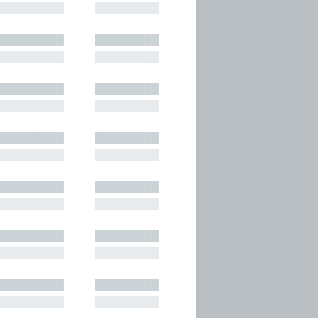
█████████
█████████
█████████
█████████
█████████
█████████
█████████
█████████
█████████
█████████
█████████
█████████
█████████
█████████
█████████
█████████
█████████
█████████
█████████
█████████
█████████
█████████
█████████
█████████
█████████
█████████