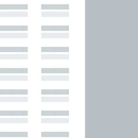
█████████
█████████
█████████
█████████
█████████
█████████
█████████
█████████
█████████
█████████
█████████
█████████
█████████
█████████
█████████
█████████
█████████
█████████
█████████
█████████
█████████
█████████
█████████
█████████
█████████
█████████