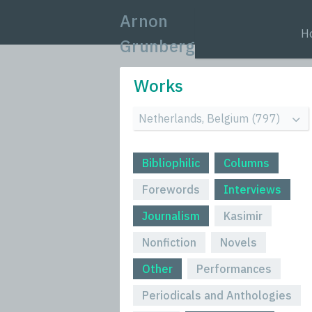
Arnon
H
Grunberg
Works
Bibliophilic
Columns
Forewords
Interviews
Journalism
Kasimir
Nonfiction
Novels
Other
Performances
Periodicals and Anthologies