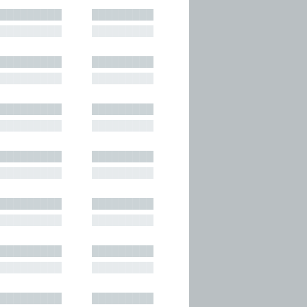
█████████
█████████
█████████
█████████
█████████
█████████
█████████
█████████
█████████
█████████
█████████
█████████
█████████
█████████
█████████
█████████
█████████
█████████
█████████
█████████
█████████
█████████
█████████
█████████
█████████
█████████