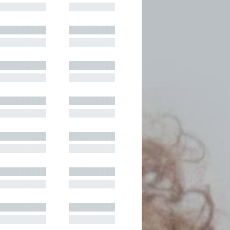
█████████
█████████
█████████
█████████
█████████
█████████
█████████
█████████
█████████
█████████
█████████
█████████
█████████
█████████
█████████
█████████
█████████
█████████
█████████
█████████
█████████
█████████
█████████
█████████
█████████
█████████