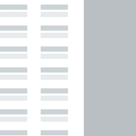
█████████
█████████
█████████
█████████
█████████
█████████
█████████
█████████
█████████
█████████
█████████
█████████
█████████
█████████
█████████
█████████
█████████
█████████
█████████
█████████
█████████
█████████
█████████
█████████
█████████
█████████