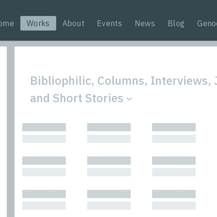
ome
Works
About
Events
News
Blog
Geno
Bibliophilic, Columns, Interviews,
and Short Stories
All
Nonfic
█████████
█████████
█████████
Bibliophilic
Novel
█████████
█████████
█████████
Columns
Other
Forewords
Perfo
█████████
█████████
█████████
Interviews
Period
█████████
█████████
█████████
Journalism
Plays
Kasimir
Short 
█████████
█████████
█████████
█████████
█████████
█████████