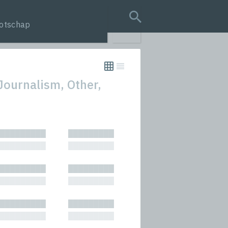
otschap
search query
 Journalism, Other,
tion
█████████
█████████
s
█████████
█████████
rmances
█████████
█████████
icals and Anthologies
█████████
█████████
Stories
█████████
█████████
█████████
█████████