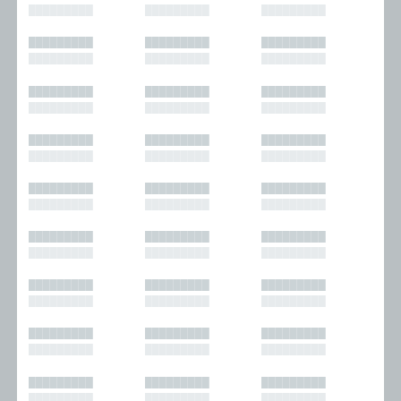
█████████
█████████
█████████
█████████
█████████
█████████
█████████
█████████
█████████
█████████
█████████
█████████
█████████
█████████
█████████
█████████
█████████
█████████
█████████
█████████
█████████
█████████
█████████
█████████
█████████
█████████
█████████
█████████
█████████
█████████
█████████
█████████
█████████
█████████
█████████
█████████
█████████
█████████
█████████
█████████
█████████
█████████
█████████
█████████
█████████
█████████
█████████
█████████
█████████
█████████
█████████