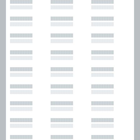
█████████
█████████
█████████
█████████
█████████
█████████
█████████
█████████
█████████
█████████
█████████
█████████
█████████
█████████
█████████
█████████
█████████
█████████
█████████
█████████
█████████
█████████
█████████
█████████
█████████
█████████
█████████
█████████
█████████
█████████
█████████
█████████
█████████
█████████
█████████
█████████
█████████
█████████
█████████
█████████
█████████
█████████
█████████
█████████
█████████
█████████
█████████
█████████
█████████
█████████
█████████