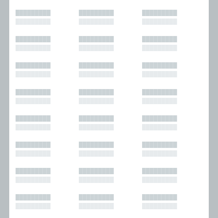
█████████
█████████
█████████
█████████
█████████
█████████
█████████
█████████
█████████
█████████
█████████
█████████
█████████
█████████
█████████
█████████
█████████
█████████
█████████
█████████
█████████
█████████
█████████
█████████
█████████
█████████
█████████
█████████
█████████
█████████
█████████
█████████
█████████
█████████
█████████
█████████
█████████
█████████
█████████
█████████
█████████
█████████
█████████
█████████
█████████
█████████
█████████
█████████