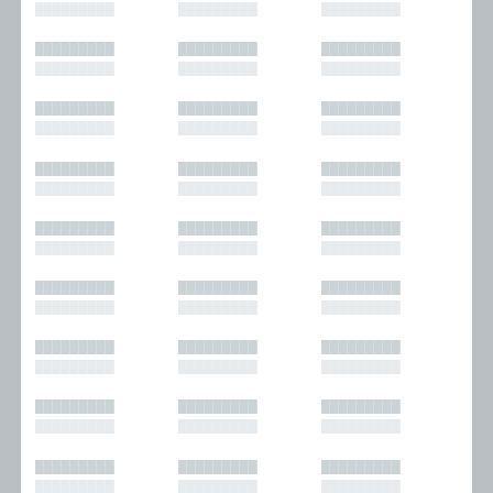
█████████
█████████
█████████
█████████
█████████
█████████
█████████
█████████
█████████
█████████
█████████
█████████
█████████
█████████
█████████
█████████
█████████
█████████
█████████
█████████
█████████
█████████
█████████
█████████
█████████
█████████
█████████
█████████
█████████
█████████
█████████
█████████
█████████
█████████
█████████
█████████
█████████
█████████
█████████
█████████
█████████
█████████
█████████
█████████
█████████
█████████
█████████
█████████
█████████
█████████
█████████