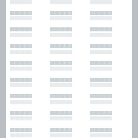
█████████
█████████
█████████
█████████
█████████
█████████
█████████
█████████
█████████
█████████
█████████
█████████
█████████
█████████
█████████
█████████
█████████
█████████
█████████
█████████
█████████
█████████
█████████
█████████
█████████
█████████
█████████
█████████
█████████
█████████
█████████
█████████
█████████
█████████
█████████
█████████
█████████
█████████
█████████
█████████
█████████
█████████
█████████
█████████
█████████
█████████
█████████
█████████
█████████
█████████
█████████