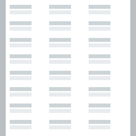
█████████
█████████
█████████
█████████
█████████
█████████
█████████
█████████
█████████
█████████
█████████
█████████
█████████
█████████
█████████
█████████
█████████
█████████
█████████
█████████
█████████
█████████
█████████
█████████
█████████
█████████
█████████
█████████
█████████
█████████
█████████
█████████
█████████
█████████
█████████
█████████
█████████
█████████
█████████
█████████
█████████
█████████
█████████
█████████
█████████
█████████
█████████
█████████