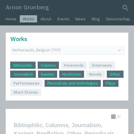
Arnon Grunberg
search query
Home
Works
About
Events
News
Blog
Genootschap
Works
Bibliophilic
Columns
Forewords
Interviews
Journalism
Kasimir
Nonfiction
Novels
Other
Performances
Periodicals and Anthologies
Plays
Short Stories
Bibliophilic, Columns, Journalism,
Kasimir, Nonfiction, Other, Periodicals