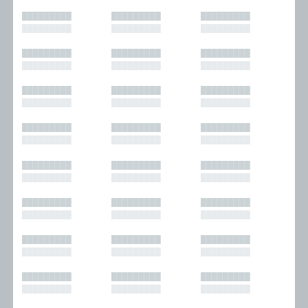
█████████
█████████
█████████
█████████
█████████
█████████
█████████
█████████
█████████
█████████
█████████
█████████
█████████
█████████
█████████
█████████
█████████
█████████
█████████
█████████
█████████
█████████
█████████
█████████
█████████
█████████
█████████
█████████
█████████
█████████
█████████
█████████
█████████
█████████
█████████
█████████
█████████
█████████
█████████
█████████
█████████
█████████
█████████
█████████
█████████
█████████
█████████
█████████