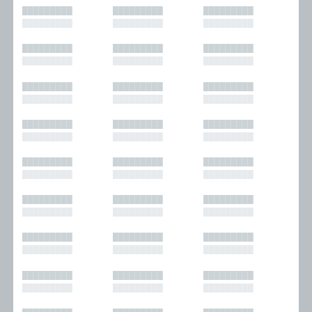
█████████
█████████
█████████
█████████
█████████
█████████
█████████
█████████
█████████
█████████
█████████
█████████
█████████
█████████
█████████
█████████
█████████
█████████
█████████
█████████
█████████
█████████
█████████
█████████
█████████
█████████
█████████
█████████
█████████
█████████
█████████
█████████
█████████
█████████
█████████
█████████
█████████
█████████
█████████
█████████
█████████
█████████
█████████
█████████
█████████
█████████
█████████
█████████