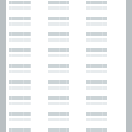
█████████
█████████
█████████
█████████
█████████
█████████
█████████
█████████
█████████
█████████
█████████
█████████
█████████
█████████
█████████
█████████
█████████
█████████
█████████
█████████
█████████
█████████
█████████
█████████
█████████
█████████
█████████
█████████
█████████
█████████
█████████
█████████
█████████
█████████
█████████
█████████
█████████
█████████
█████████
█████████
█████████
█████████
█████████
█████████
█████████
█████████
█████████
█████████
█████████
█████████
█████████