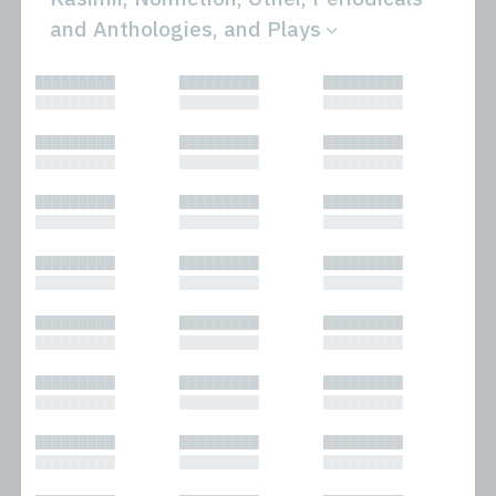
and Anthologies, and Plays
All
Novels
█████████
█████████
█████████
Bibliophilic
Other
█████████
█████████
█████████
Columns
Performances
Forewords
Periodicals and
█████████
█████████
█████████
Interviews
Anthologies
█████████
█████████
█████████
Journalism
Plays
Kasimir
Short Stories
█████████
█████████
█████████
Nonfiction
█████████
█████████
█████████
█████████
█████████
█████████
█████████
█████████
█████████
█████████
█████████
█████████
█████████
█████████
█████████
█████████
█████████
█████████
█████████
█████████
█████████
█████████
█████████
█████████
█████████
█████████
█████████