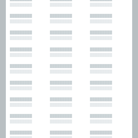
█████████
█████████
█████████
█████████
█████████
█████████
█████████
█████████
█████████
█████████
█████████
█████████
█████████
█████████
█████████
█████████
█████████
█████████
█████████
█████████
█████████
█████████
█████████
█████████
█████████
█████████
█████████
█████████
█████████
█████████
█████████
█████████
█████████
█████████
█████████
█████████
█████████
█████████
█████████
█████████
█████████
█████████
█████████
█████████
█████████
█████████
█████████
█████████