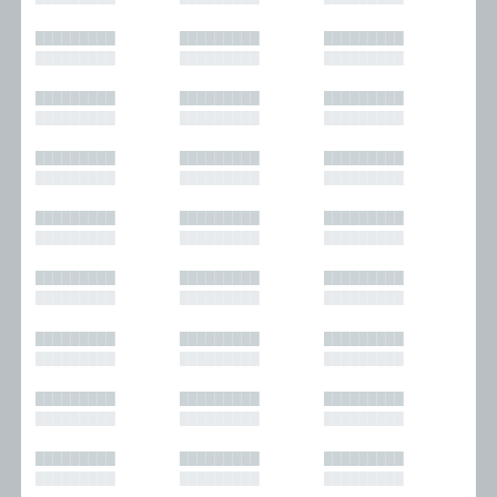
█████████
█████████
█████████
█████████
█████████
█████████
█████████
█████████
█████████
█████████
█████████
█████████
█████████
█████████
█████████
█████████
█████████
█████████
█████████
█████████
█████████
█████████
█████████
█████████
█████████
█████████
█████████
█████████
█████████
█████████
█████████
█████████
█████████
█████████
█████████
█████████
█████████
█████████
█████████
█████████
█████████
█████████
█████████
█████████
█████████
█████████
█████████
█████████