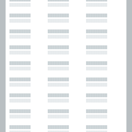
█████████
█████████
█████████
█████████
█████████
█████████
█████████
█████████
█████████
█████████
█████████
█████████
█████████
█████████
█████████
█████████
█████████
█████████
█████████
█████████
█████████
█████████
█████████
█████████
█████████
█████████
█████████
█████████
█████████
█████████
█████████
█████████
█████████
█████████
█████████
█████████
█████████
█████████
█████████
█████████
█████████
█████████
█████████
█████████
█████████
█████████
█████████
█████████