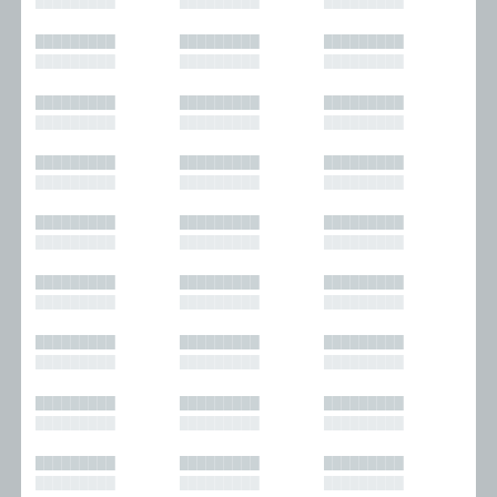
█████████
█████████
█████████
█████████
█████████
█████████
█████████
█████████
█████████
█████████
█████████
█████████
█████████
█████████
█████████
█████████
█████████
█████████
█████████
█████████
█████████
█████████
█████████
█████████
█████████
█████████
█████████
█████████
█████████
█████████
█████████
█████████
█████████
█████████
█████████
█████████
█████████
█████████
█████████
█████████
█████████
█████████
█████████
█████████
█████████
█████████
█████████
█████████
█████████
█████████
█████████