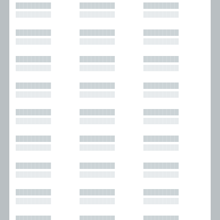
█████████
█████████
█████████
█████████
█████████
█████████
█████████
█████████
█████████
█████████
█████████
█████████
█████████
█████████
█████████
█████████
█████████
█████████
█████████
█████████
█████████
█████████
█████████
█████████
█████████
█████████
█████████
█████████
█████████
█████████
█████████
█████████
█████████
█████████
█████████
█████████
█████████
█████████
█████████
█████████
█████████
█████████
█████████
█████████
█████████
█████████
█████████
█████████
█████████
█████████
█████████