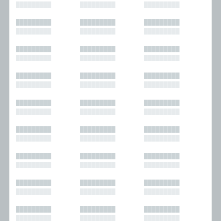
█████████
█████████
█████████
█████████
█████████
█████████
█████████
█████████
█████████
█████████
█████████
█████████
█████████
█████████
█████████
█████████
█████████
█████████
█████████
█████████
█████████
█████████
█████████
█████████
█████████
█████████
█████████
█████████
█████████
█████████
█████████
█████████
█████████
█████████
█████████
█████████
█████████
█████████
█████████
█████████
█████████
█████████
█████████
█████████
█████████
█████████
█████████
█████████
█████████
█████████
█████████