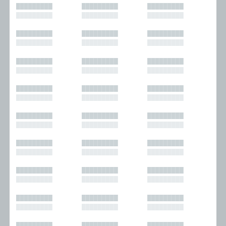
█████████
█████████
█████████
█████████
█████████
█████████
█████████
█████████
█████████
█████████
█████████
█████████
█████████
█████████
█████████
█████████
█████████
█████████
█████████
█████████
█████████
█████████
█████████
█████████
█████████
█████████
█████████
█████████
█████████
█████████
█████████
█████████
█████████
█████████
█████████
█████████
█████████
█████████
█████████
█████████
█████████
█████████
█████████
█████████
█████████
█████████
█████████
█████████
█████████
█████████
█████████