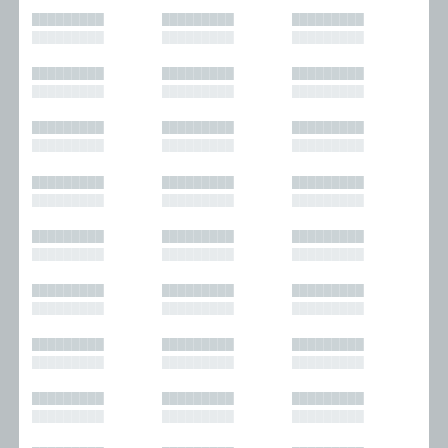
█████████
█████████
█████████
█████████
█████████
█████████
█████████
█████████
█████████
█████████
█████████
█████████
█████████
█████████
█████████
█████████
█████████
█████████
█████████
█████████
█████████
█████████
█████████
█████████
█████████
█████████
█████████
█████████
█████████
█████████
█████████
█████████
█████████
█████████
█████████
█████████
█████████
█████████
█████████
█████████
█████████
█████████
█████████
█████████
█████████
█████████
█████████
█████████