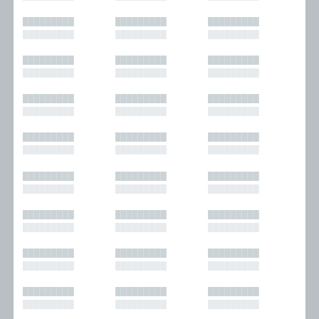
█████████
█████████
█████████
█████████
█████████
█████████
█████████
█████████
█████████
█████████
█████████
█████████
█████████
█████████
█████████
█████████
█████████
█████████
█████████
█████████
█████████
█████████
█████████
█████████
█████████
█████████
█████████
█████████
█████████
█████████
█████████
█████████
█████████
█████████
█████████
█████████
█████████
█████████
█████████
█████████
█████████
█████████
█████████
█████████
█████████
█████████
█████████
█████████