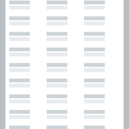
█████████
█████████
█████████
█████████
█████████
█████████
█████████
█████████
█████████
█████████
█████████
█████████
█████████
█████████
█████████
█████████
█████████
█████████
█████████
█████████
█████████
█████████
█████████
█████████
█████████
█████████
█████████
█████████
█████████
█████████
█████████
█████████
█████████
█████████
█████████
█████████
█████████
█████████
█████████
█████████
█████████
█████████
█████████
█████████
█████████
█████████
█████████
█████████
█████████
█████████
█████████