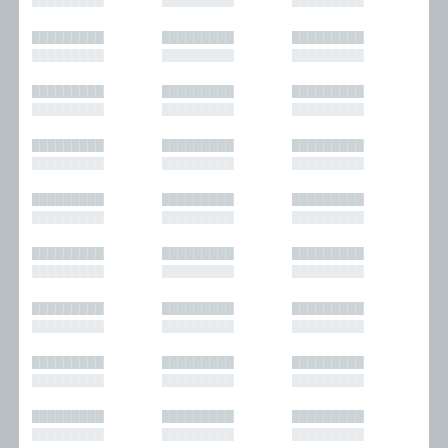
█████████
█████████
█████████
█████████
█████████
█████████
█████████
█████████
█████████
█████████
█████████
█████████
█████████
█████████
█████████
█████████
█████████
█████████
█████████
█████████
█████████
█████████
█████████
█████████
█████████
█████████
█████████
█████████
█████████
█████████
█████████
█████████
█████████
█████████
█████████
█████████
█████████
█████████
█████████
█████████
█████████
█████████
█████████
█████████
█████████
█████████
█████████
█████████
█████████
█████████
█████████