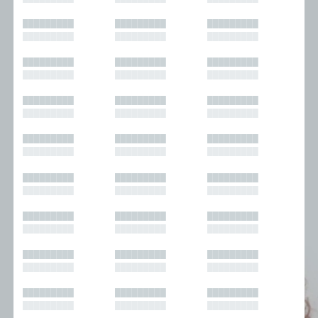
█████████
█████████
█████████
█████████
█████████
█████████
█████████
█████████
█████████
█████████
█████████
█████████
█████████
█████████
█████████
█████████
█████████
█████████
█████████
█████████
█████████
█████████
█████████
█████████
█████████
█████████
█████████
█████████
█████████
█████████
█████████
█████████
█████████
█████████
█████████
█████████
█████████
█████████
█████████
█████████
█████████
█████████
█████████
█████████
█████████
█████████
█████████
█████████