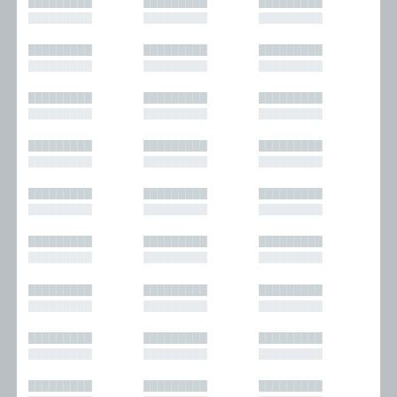
█████████
█████████
█████████
█████████
█████████
█████████
█████████
█████████
█████████
█████████
█████████
█████████
█████████
█████████
█████████
█████████
█████████
█████████
█████████
█████████
█████████
█████████
█████████
█████████
█████████
█████████
█████████
█████████
█████████
█████████
█████████
█████████
█████████
█████████
█████████
█████████
█████████
█████████
█████████
█████████
█████████
█████████
█████████
█████████
█████████
█████████
█████████
█████████
█████████
█████████
█████████