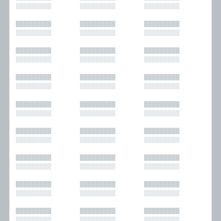
█████████
█████████
█████████
█████████
█████████
█████████
█████████
█████████
█████████
█████████
█████████
█████████
█████████
█████████
█████████
█████████
█████████
█████████
█████████
█████████
█████████
█████████
█████████
█████████
█████████
█████████
█████████
█████████
█████████
█████████
█████████
█████████
█████████
█████████
█████████
█████████
█████████
█████████
█████████
█████████
█████████
█████████
█████████
█████████
█████████
█████████
█████████
█████████
█████████
█████████
█████████