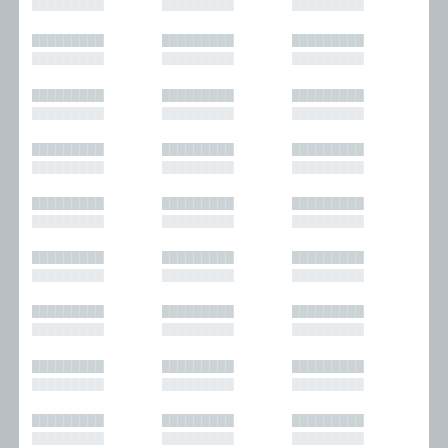
█████████
█████████
█████████
█████████
█████████
█████████
█████████
█████████
█████████
█████████
█████████
█████████
█████████
█████████
█████████
█████████
█████████
█████████
█████████
█████████
█████████
█████████
█████████
█████████
█████████
█████████
█████████
█████████
█████████
█████████
█████████
█████████
█████████
█████████
█████████
█████████
█████████
█████████
█████████
█████████
█████████
█████████
█████████
█████████
█████████
█████████
█████████
█████████
█████████
█████████
█████████