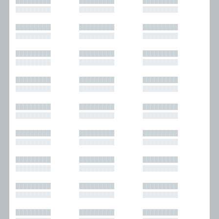
█████████
█████████
█████████
█████████
█████████
█████████
█████████
█████████
█████████
█████████
█████████
█████████
█████████
█████████
█████████
█████████
█████████
█████████
█████████
█████████
█████████
█████████
█████████
█████████
█████████
█████████
█████████
█████████
█████████
█████████
█████████
█████████
█████████
█████████
█████████
█████████
█████████
█████████
█████████
█████████
█████████
█████████
█████████
█████████
█████████
█████████
█████████
█████████
█████████
█████████
█████████