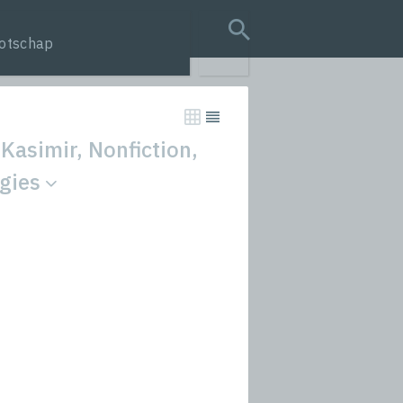
otschap
search query
Kasimir, Nonfiction,
ogies
tion
s
rmances
icals and Anthologies
Stories