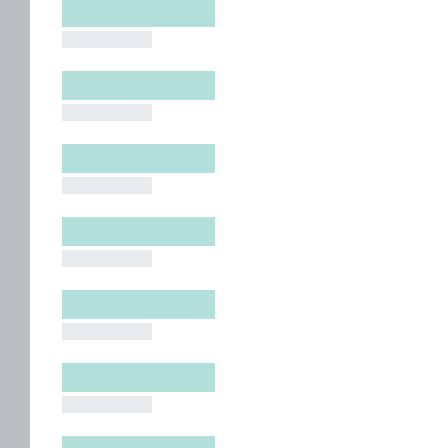
█████████
█████████
█████████
█████████
█████████
█████████
█████████
█████████
█████████
█████████
█████████
█████████