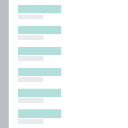
█████████
█████████
█████████
█████████
█████████
█████████
█████████
█████████
█████████
█████████
█████████
█████████