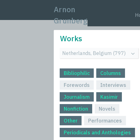
Arnon
H
Grunberg
Works
Bibliophilic
Columns
Forewords
Interviews
Journalism
Kasimir
Nonfiction
Novels
Other
Performances
Periodicals and Anthologies