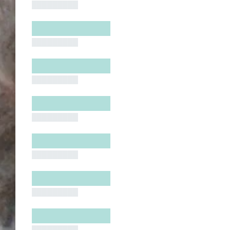
█████████
█████████
█████████
█████████
█████████
█████████
█████████
█████████
█████████
█████████
█████████
█████████
█████████