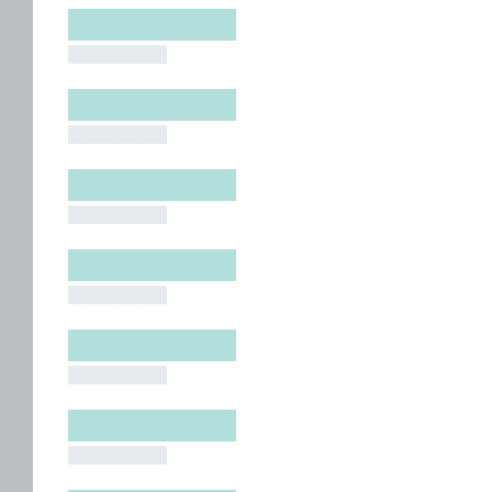
█████████
█████████
█████████
█████████
█████████
█████████
█████████
█████████
█████████
█████████
█████████
█████████