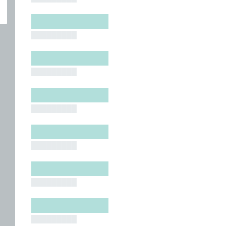
█████████
█████████
█████████
█████████
█████████
█████████
█████████
█████████
█████████
█████████
█████████
█████████