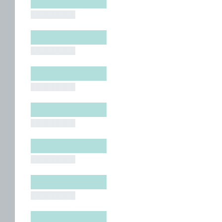
█████████
█████████
█████████
█████████
█████████
█████████
█████████
█████████
█████████
█████████
█████████
█████████
█████████