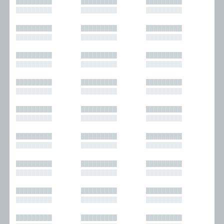
█████████
█████████
█████████
█████████
█████████
█████████
█████████
█████████
█████████
█████████
█████████
█████████
█████████
█████████
█████████
█████████
█████████
█████████
█████████
█████████
█████████
█████████
█████████
█████████
█████████
█████████
█████████
█████████
█████████
█████████
█████████
█████████
█████████
█████████
█████████
█████████
█████████
█████████
█████████
█████████
█████████
█████████
█████████
█████████
█████████
█████████
█████████
█████████
█████████
█████████
█████████