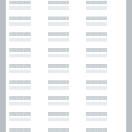
█████████
█████████
█████████
█████████
█████████
█████████
█████████
█████████
█████████
█████████
█████████
█████████
█████████
█████████
█████████
█████████
█████████
█████████
█████████
█████████
█████████
█████████
█████████
█████████
█████████
█████████
█████████
█████████
█████████
█████████
█████████
█████████
█████████
█████████
█████████
█████████
█████████
█████████
█████████
█████████
█████████
█████████
█████████
█████████
█████████
█████████
█████████
█████████
█████████
█████████
█████████