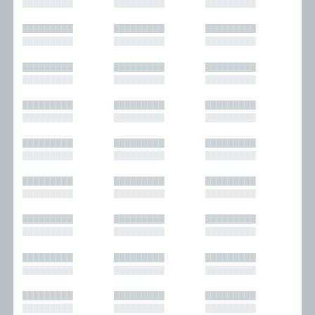
█████████
█████████
█████████
█████████
█████████
█████████
█████████
█████████
█████████
█████████
█████████
█████████
█████████
█████████
█████████
█████████
█████████
█████████
█████████
█████████
█████████
█████████
█████████
█████████
█████████
█████████
█████████
█████████
█████████
█████████
█████████
█████████
█████████
█████████
█████████
█████████
█████████
█████████
█████████
█████████
█████████
█████████
█████████
█████████
█████████
█████████
█████████
█████████
█████████
█████████
█████████