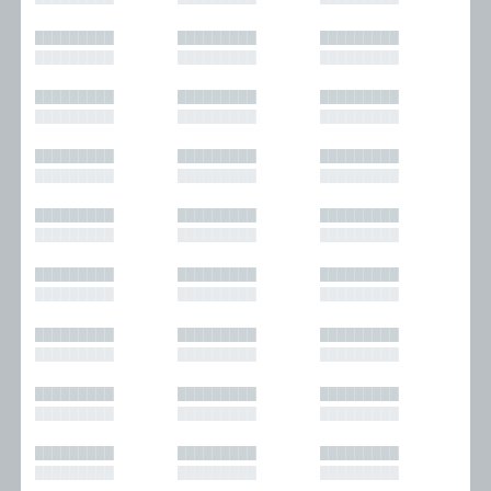
█████████
█████████
█████████
█████████
█████████
█████████
█████████
█████████
█████████
█████████
█████████
█████████
█████████
█████████
█████████
█████████
█████████
█████████
█████████
█████████
█████████
█████████
█████████
█████████
█████████
█████████
█████████
█████████
█████████
█████████
█████████
█████████
█████████
█████████
█████████
█████████
█████████
█████████
█████████
█████████
█████████
█████████
█████████
█████████
█████████
█████████
█████████
█████████