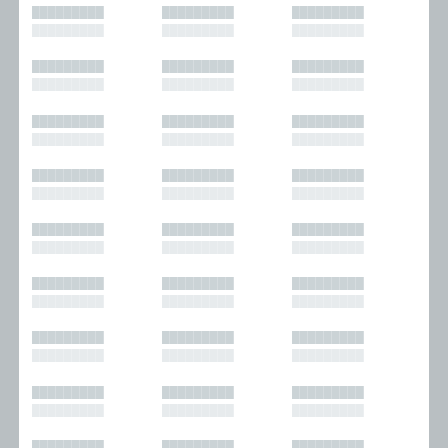
█████████
█████████
█████████
█████████
█████████
█████████
█████████
█████████
█████████
█████████
█████████
█████████
█████████
█████████
█████████
█████████
█████████
█████████
█████████
█████████
█████████
█████████
█████████
█████████
█████████
█████████
█████████
█████████
█████████
█████████
█████████
█████████
█████████
█████████
█████████
█████████
█████████
█████████
█████████
█████████
█████████
█████████
█████████
█████████
█████████
█████████
█████████
█████████
█████████
█████████
█████████