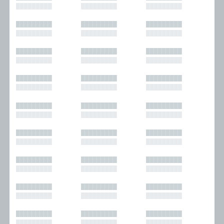
█████████
█████████
█████████
█████████
█████████
█████████
█████████
█████████
█████████
█████████
█████████
█████████
█████████
█████████
█████████
█████████
█████████
█████████
█████████
█████████
█████████
█████████
█████████
█████████
█████████
█████████
█████████
█████████
█████████
█████████
█████████
█████████
█████████
█████████
█████████
█████████
█████████
█████████
█████████
█████████
█████████
█████████
█████████
█████████
█████████
█████████
█████████
█████████
█████████
█████████
█████████