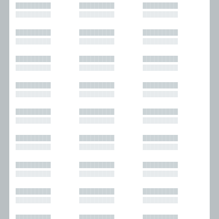
█████████
█████████
█████████
█████████
█████████
█████████
█████████
█████████
█████████
█████████
█████████
█████████
█████████
█████████
█████████
█████████
█████████
█████████
█████████
█████████
█████████
█████████
█████████
█████████
█████████
█████████
█████████
█████████
█████████
█████████
█████████
█████████
█████████
█████████
█████████
█████████
█████████
█████████
█████████
█████████
█████████
█████████
█████████
█████████
█████████
█████████
█████████
█████████
█████████
█████████
█████████