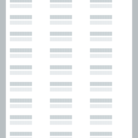
█████████
█████████
█████████
█████████
█████████
█████████
█████████
█████████
█████████
█████████
█████████
█████████
█████████
█████████
█████████
█████████
█████████
█████████
█████████
█████████
█████████
█████████
█████████
█████████
█████████
█████████
█████████
█████████
█████████
█████████
█████████
█████████
█████████
█████████
█████████
█████████
█████████
█████████
█████████
█████████
█████████
█████████
█████████
█████████
█████████
█████████
█████████
█████████
█████████
█████████
█████████