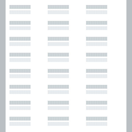
█████████
█████████
█████████
█████████
█████████
█████████
█████████
█████████
█████████
█████████
█████████
█████████
█████████
█████████
█████████
█████████
█████████
█████████
█████████
█████████
█████████
█████████
█████████
█████████
█████████
█████████
█████████
█████████
█████████
█████████
█████████
█████████
█████████
█████████
█████████
█████████
█████████
█████████
█████████
█████████
█████████
█████████
█████████
█████████
█████████
█████████
█████████
█████████