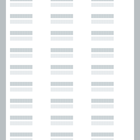
█████████
█████████
█████████
█████████
█████████
█████████
█████████
█████████
█████████
█████████
█████████
█████████
█████████
█████████
█████████
█████████
█████████
█████████
█████████
█████████
█████████
█████████
█████████
█████████
█████████
█████████
█████████
█████████
█████████
█████████
█████████
█████████
█████████
█████████
█████████
█████████
█████████
█████████
█████████
█████████
█████████
█████████
█████████
█████████
█████████
█████████
█████████
█████████