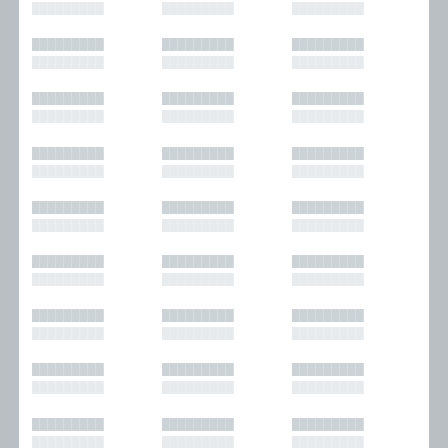
█████████
█████████
█████████
█████████
█████████
█████████
█████████
█████████
█████████
█████████
█████████
█████████
█████████
█████████
█████████
█████████
█████████
█████████
█████████
█████████
█████████
█████████
█████████
█████████
█████████
█████████
█████████
█████████
█████████
█████████
█████████
█████████
█████████
█████████
█████████
█████████
█████████
█████████
█████████
█████████
█████████
█████████
█████████
█████████
█████████
█████████
█████████
█████████
█████████
█████████
█████████