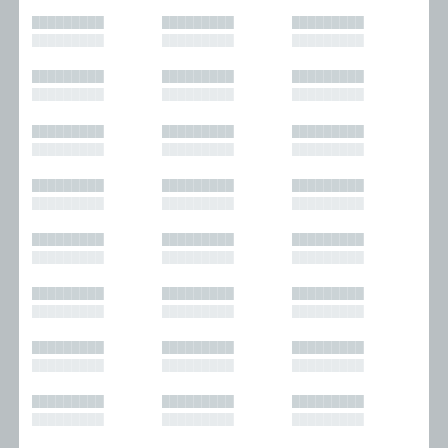
█████████
█████████
█████████
█████████
█████████
█████████
█████████
█████████
█████████
█████████
█████████
█████████
█████████
█████████
█████████
█████████
█████████
█████████
█████████
█████████
█████████
█████████
█████████
█████████
█████████
█████████
█████████
█████████
█████████
█████████
█████████
█████████
█████████
█████████
█████████
█████████
█████████
█████████
█████████
█████████
█████████
█████████
█████████
█████████
█████████
█████████
█████████
█████████