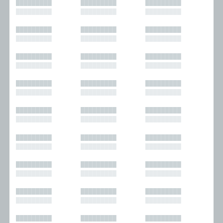
█████████
█████████
█████████
█████████
█████████
█████████
█████████
█████████
█████████
█████████
█████████
█████████
█████████
█████████
█████████
█████████
█████████
█████████
█████████
█████████
█████████
█████████
█████████
█████████
█████████
█████████
█████████
█████████
█████████
█████████
█████████
█████████
█████████
█████████
█████████
█████████
█████████
█████████
█████████
█████████
█████████
█████████
█████████
█████████
█████████
█████████
█████████
█████████
█████████
█████████
█████████