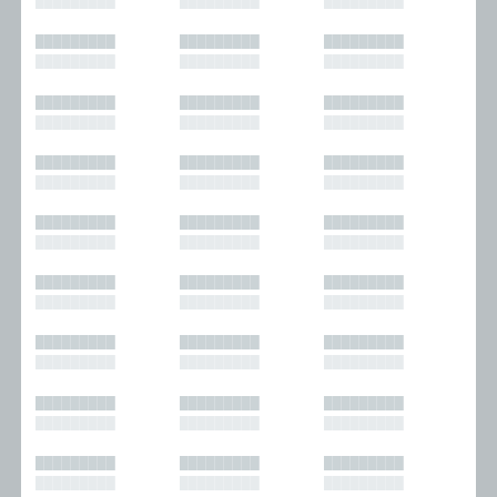
█████████
█████████
█████████
█████████
█████████
█████████
█████████
█████████
█████████
█████████
█████████
█████████
█████████
█████████
█████████
█████████
█████████
█████████
█████████
█████████
█████████
█████████
█████████
█████████
█████████
█████████
█████████
█████████
█████████
█████████
█████████
█████████
█████████
█████████
█████████
█████████
█████████
█████████
█████████
█████████
█████████
█████████
█████████
█████████
█████████
█████████
█████████
█████████
█████████
█████████
█████████