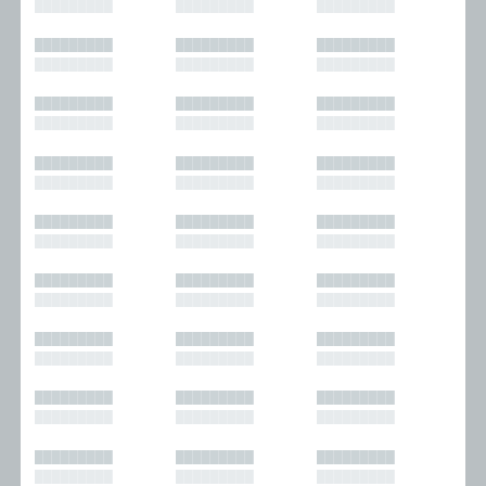
█████████
█████████
█████████
█████████
█████████
█████████
█████████
█████████
█████████
█████████
█████████
█████████
█████████
█████████
█████████
█████████
█████████
█████████
█████████
█████████
█████████
█████████
█████████
█████████
█████████
█████████
█████████
█████████
█████████
█████████
█████████
█████████
█████████
█████████
█████████
█████████
█████████
█████████
█████████
█████████
█████████
█████████
█████████
█████████
█████████
█████████
█████████
█████████
█████████
█████████
█████████