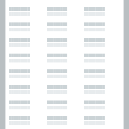
█████████
█████████
█████████
█████████
█████████
█████████
█████████
█████████
█████████
█████████
█████████
█████████
█████████
█████████
█████████
█████████
█████████
█████████
█████████
█████████
█████████
█████████
█████████
█████████
█████████
█████████
█████████
█████████
█████████
█████████
█████████
█████████
█████████
█████████
█████████
█████████
█████████
█████████
█████████
█████████
█████████
█████████
█████████
█████████
█████████
█████████
█████████
█████████