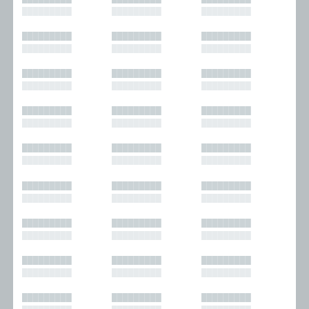
█████████
█████████
█████████
█████████
█████████
█████████
█████████
█████████
█████████
█████████
█████████
█████████
█████████
█████████
█████████
█████████
█████████
█████████
█████████
█████████
█████████
█████████
█████████
█████████
█████████
█████████
█████████
█████████
█████████
█████████
█████████
█████████
█████████
█████████
█████████
█████████
█████████
█████████
█████████
█████████
█████████
█████████
█████████
█████████
█████████
█████████
█████████
█████████