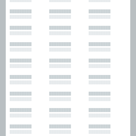
█████████
█████████
█████████
█████████
█████████
█████████
█████████
█████████
█████████
█████████
█████████
█████████
█████████
█████████
█████████
█████████
█████████
█████████
█████████
█████████
█████████
█████████
█████████
█████████
█████████
█████████
█████████
█████████
█████████
█████████
█████████
█████████
█████████
█████████
█████████
█████████
█████████
█████████
█████████
█████████
█████████
█████████
█████████
█████████
█████████
█████████
█████████
█████████
█████████
█████████
█████████