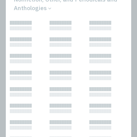
Anthologies
All
Novels
█████████
█████████
█████████
Bibliophilic
Other
█████████
█████████
█████████
Columns
Performances
Forewords
Periodicals and
█████████
█████████
█████████
Interviews
Anthologies
█████████
█████████
█████████
Journalism
Plays
Kasimir
Short Stories
█████████
█████████
█████████
Nonfiction
█████████
█████████
█████████
█████████
█████████
█████████
█████████
█████████
█████████
█████████
█████████
█████████
█████████
█████████
█████████
█████████
█████████
█████████
█████████
█████████
█████████
█████████
█████████
█████████
█████████
█████████
█████████