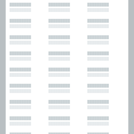
█████████
█████████
█████████
█████████
█████████
█████████
█████████
█████████
█████████
█████████
█████████
█████████
█████████
█████████
█████████
█████████
█████████
█████████
█████████
█████████
█████████
█████████
█████████
█████████
█████████
█████████
█████████
█████████
█████████
█████████
█████████
█████████
█████████
█████████
█████████
█████████
█████████
█████████
█████████
█████████
█████████
█████████
█████████
█████████
█████████
█████████
█████████
█████████