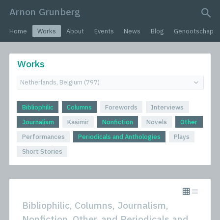
Arnon Grunberg
search query
Home
Works
About
Events
News
Blog
Genootschap
Works
Bibliophilic
Columns
Forewords
Interviews
Journalism
Kasimir
Nonfiction
Novels
Other
Performances
Periodicals and Anthologies
Plays
Short Stories
Bibliophilic, Columns, Journalism,
Nonfiction, Other, and Periodicals and