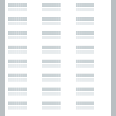
█████████
█████████
█████████
█████████
█████████
█████████
█████████
█████████
█████████
█████████
█████████
█████████
█████████
█████████
█████████
█████████
█████████
█████████
█████████
█████████
█████████
█████████
█████████
█████████
█████████
█████████
█████████
█████████
█████████
█████████
█████████
█████████
█████████
█████████
█████████
█████████
█████████
█████████
█████████
█████████
█████████
█████████
█████████
█████████
█████████
█████████
█████████
█████████