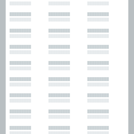
█████████
█████████
█████████
█████████
█████████
█████████
█████████
█████████
█████████
█████████
█████████
█████████
█████████
█████████
█████████
█████████
█████████
█████████
█████████
█████████
█████████
█████████
█████████
█████████
█████████
█████████
█████████
█████████
█████████
█████████
█████████
█████████
█████████
█████████
█████████
█████████
█████████
█████████
█████████
█████████
█████████
█████████
█████████
█████████
█████████
█████████
█████████
█████████
█████████
█████████
█████████