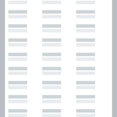
█████████
█████████
█████████
█████████
█████████
█████████
█████████
█████████
█████████
█████████
█████████
█████████
█████████
█████████
█████████
█████████
█████████
█████████
█████████
█████████
█████████
█████████
█████████
█████████
█████████
█████████
█████████
█████████
█████████
█████████
█████████
█████████
█████████
█████████
█████████
█████████
█████████
█████████
█████████
█████████
█████████
█████████
█████████
█████████
█████████
█████████
█████████
█████████
█████████
█████████
█████████