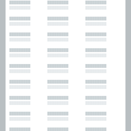
█████████
█████████
█████████
█████████
█████████
█████████
█████████
█████████
█████████
█████████
█████████
█████████
█████████
█████████
█████████
█████████
█████████
█████████
█████████
█████████
█████████
█████████
█████████
█████████
█████████
█████████
█████████
█████████
█████████
█████████
█████████
█████████
█████████
█████████
█████████
█████████
█████████
█████████
█████████
█████████
█████████
█████████
█████████
█████████
█████████
█████████
█████████
█████████
█████████
█████████
█████████