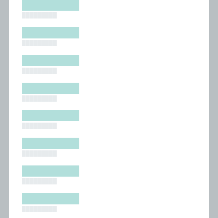
█████████
█████████
█████████
█████████
█████████
█████████
█████████
█████████
█████████
█████████
█████████
█████████
█████████
█████████
█████████
█████████