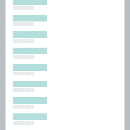
█████████
█████████
█████████
█████████
█████████
█████████
█████████
█████████
█████████
█████████
█████████
█████████
█████████
█████████
█████████
█████████