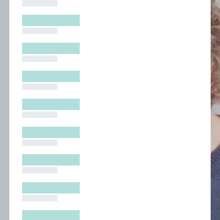
█████████
█████████
█████████
█████████
█████████
█████████
█████████
█████████
█████████
█████████
█████████
█████████
█████████
█████████
█████████
█████████