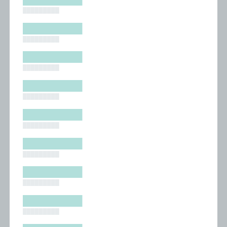
█████████
█████████
█████████
█████████
█████████
█████████
█████████
█████████
█████████
█████████
█████████
█████████
█████████
█████████
█████████