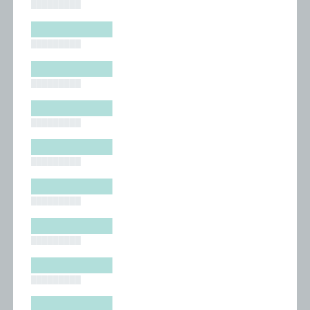
█████████
█████████
█████████
█████████
█████████
█████████
█████████
█████████
█████████
█████████
█████████
█████████
█████████
█████████
█████████
█████████