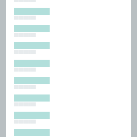
█████████
█████████
█████████
█████████
█████████
█████████
█████████
█████████
█████████
█████████
█████████
█████████
█████████
█████████
█████████