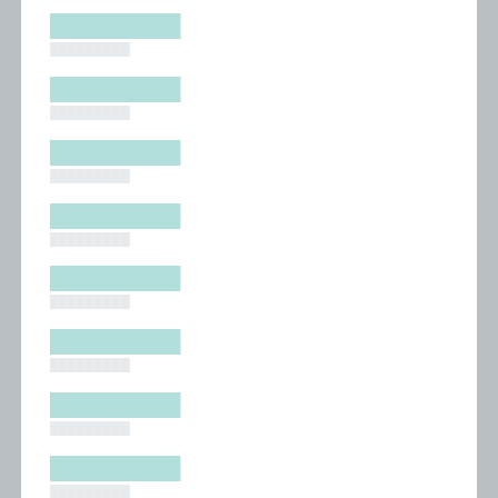
█████████
█████████
█████████
█████████
█████████
█████████
█████████
█████████
█████████
█████████
█████████
█████████
█████████
█████████
█████████
█████████