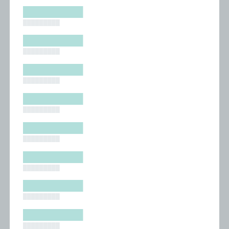
█████████
█████████
█████████
█████████
█████████
█████████
█████████
█████████
█████████
█████████
█████████
█████████
█████████
█████████
█████████
█████████