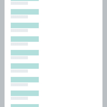
█████████
█████████
█████████
█████████
█████████
█████████
█████████
█████████
█████████
█████████
█████████
█████████
█████████
█████████
█████████
█████████