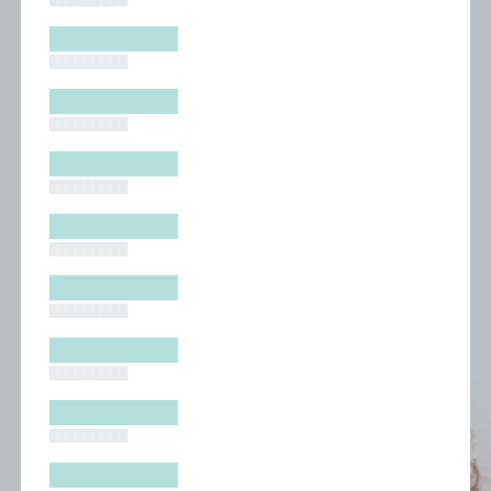
█████████
█████████
█████████
█████████
█████████
█████████
█████████
█████████
█████████
█████████
█████████
█████████
█████████
█████████
█████████