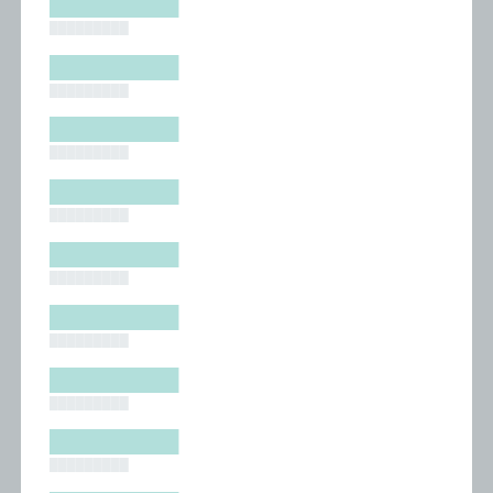
█████████
█████████
█████████
█████████
█████████
█████████
█████████
█████████
█████████
█████████
█████████
█████████
█████████
█████████
█████████
█████████