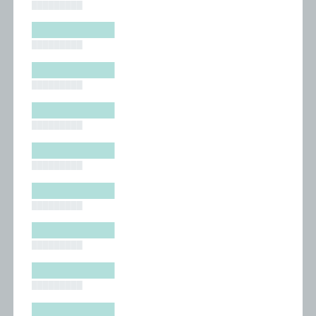
█████████
█████████
█████████
█████████
█████████
█████████
█████████
█████████
█████████
█████████
█████████
█████████
█████████
█████████
█████████
█████████