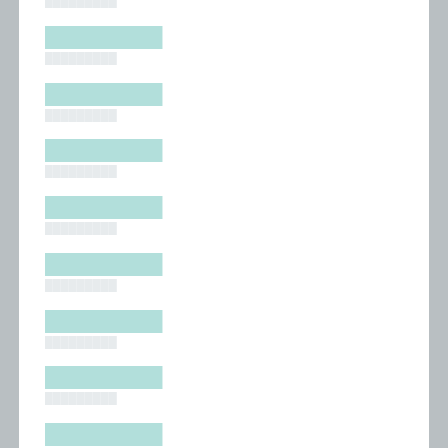
█████████
█████████
█████████
█████████
█████████
█████████
█████████
█████████
█████████
█████████
█████████
█████████
█████████
█████████
█████████
█████████