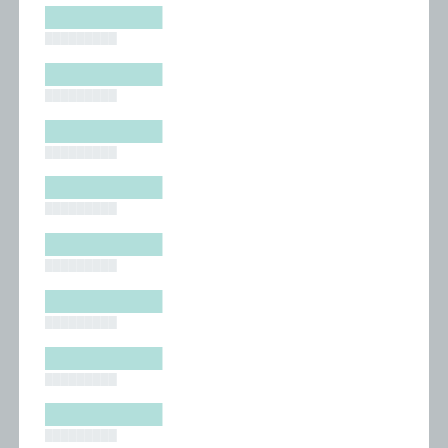
█████████
█████████
█████████
█████████
█████████
█████████
█████████
█████████
█████████
█████████
█████████
█████████
█████████
█████████
█████████
█████████