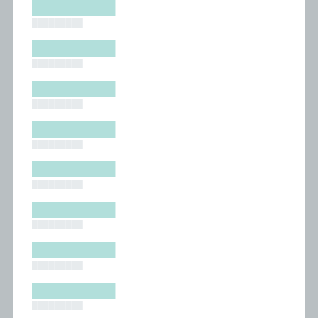
█████████
█████████
█████████
█████████
█████████
█████████
█████████
█████████
█████████
█████████
█████████
█████████
█████████
█████████
█████████
█████████