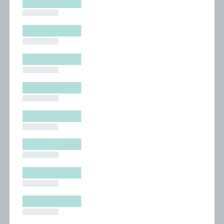
█████████
█████████
█████████
█████████
█████████
█████████
█████████
█████████
█████████
█████████
█████████
█████████
█████████
█████████
█████████
█████████