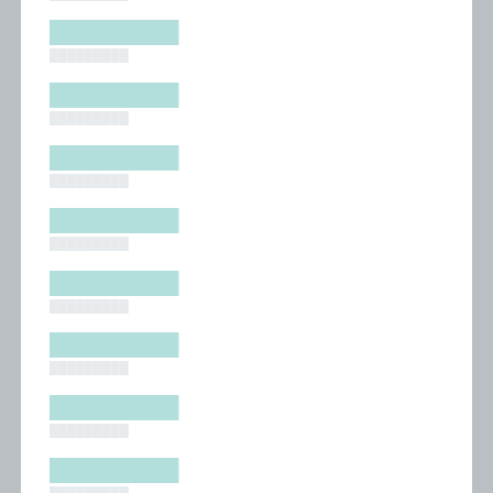
█████████
█████████
█████████
█████████
█████████
█████████
█████████
█████████
█████████
█████████
█████████
█████████
█████████
█████████
█████████
█████████