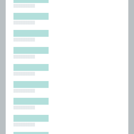
█████████
█████████
█████████
█████████
█████████
█████████
█████████
█████████
█████████
█████████
█████████
█████████
█████████
█████████
█████████