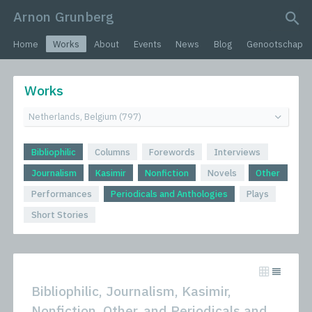
Arnon Grunberg
search query
Home
Works
About
Events
News
Blog
Genootschap
Works
Bibliophilic
Columns
Forewords
Interviews
Journalism
Kasimir
Nonfiction
Novels
Other
Performances
Periodicals and Anthologies
Plays
Short Stories
Bibliophilic, Journalism, Kasimir,
Nonfiction, Other, and Periodicals and