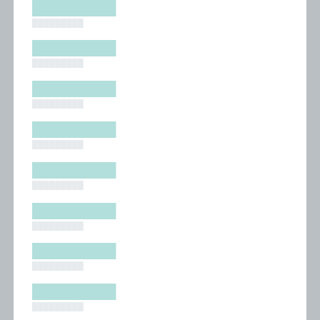
█████████
█████████
█████████
█████████
█████████
█████████
█████████
█████████
█████████
█████████
█████████
█████████
█████████
█████████
█████████
█████████