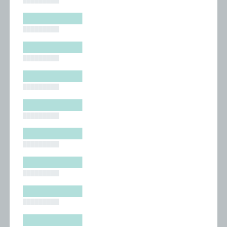
█████████
█████████
█████████
█████████
█████████
█████████
█████████
█████████
█████████
█████████
█████████
█████████
█████████
█████████
█████████
█████████