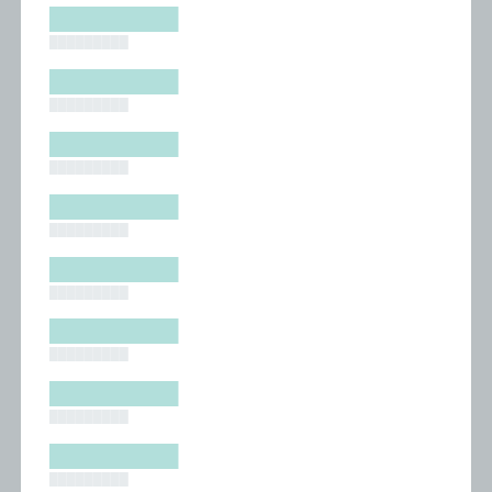
█████████
█████████
█████████
█████████
█████████
█████████
█████████
█████████
█████████
█████████
█████████
█████████
█████████
█████████
█████████
█████████