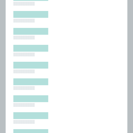
█████████
█████████
█████████
█████████
█████████
█████████
█████████
█████████
█████████
█████████
█████████
█████████
█████████
█████████
█████████
█████████