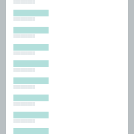
█████████
█████████
█████████
█████████
█████████
█████████
█████████
█████████
█████████
█████████
█████████
█████████
█████████
█████████
█████████
█████████