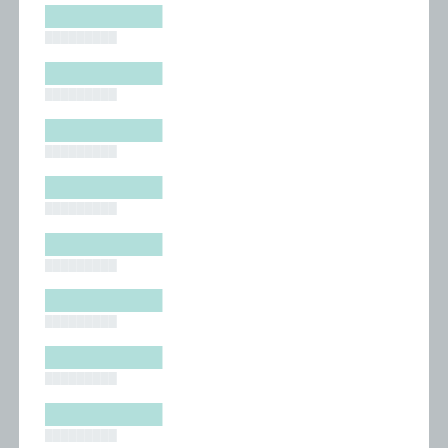
█████████
█████████
█████████
█████████
█████████
█████████
█████████
█████████
█████████
█████████
█████████
█████████
█████████
█████████
█████████
█████████