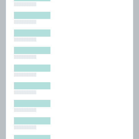
█████████
█████████
█████████
█████████
█████████
█████████
█████████
█████████
█████████
█████████
█████████
█████████
█████████
█████████
█████████
█████████