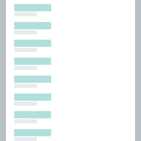
█████████
█████████
█████████
█████████
█████████
█████████
█████████
█████████
█████████
█████████
█████████
█████████
█████████
█████████
█████████
█████████