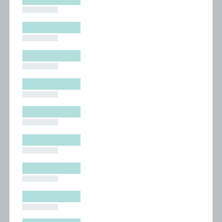
█████████
█████████
█████████
█████████
█████████
█████████
█████████
█████████
█████████
█████████
█████████
█████████
█████████
█████████
█████████