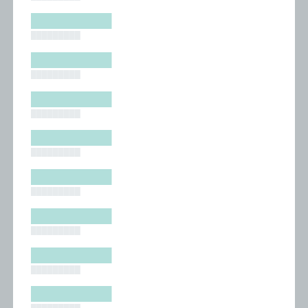
█████████
█████████
█████████
█████████
█████████
█████████
█████████
█████████
█████████
█████████
█████████
█████████
█████████
█████████
█████████