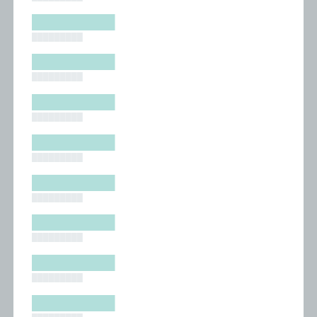
█████████
█████████
█████████
█████████
█████████
█████████
█████████
█████████
█████████
█████████
█████████
█████████
█████████
█████████
█████████