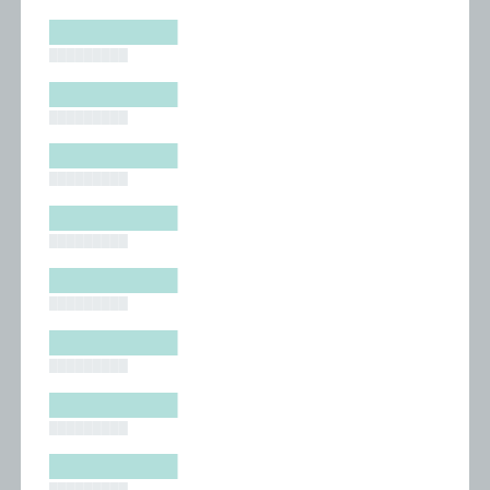
█████████
█████████
█████████
█████████
█████████
█████████
█████████
█████████
█████████
█████████
█████████
█████████
█████████
█████████
█████████
█████████