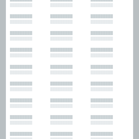
█████████
█████████
█████████
█████████
█████████
█████████
█████████
█████████
█████████
█████████
█████████
█████████
█████████
█████████
█████████
█████████
█████████
█████████
█████████
█████████
█████████
█████████
█████████
█████████
█████████
█████████
█████████
█████████
█████████
█████████
█████████
█████████
█████████
█████████
█████████
█████████
█████████
█████████
█████████
█████████
█████████
█████████
█████████
█████████
█████████
█████████
█████████
█████████