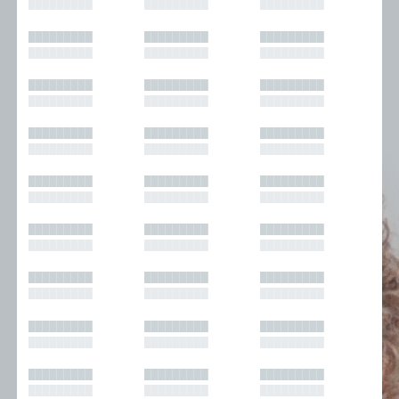
█████████
█████████
█████████
█████████
█████████
█████████
█████████
█████████
█████████
█████████
█████████
█████████
█████████
█████████
█████████
█████████
█████████
█████████
█████████
█████████
█████████
█████████
█████████
█████████
█████████
█████████
█████████
█████████
█████████
█████████
█████████
█████████
█████████
█████████
█████████
█████████
█████████
█████████
█████████
█████████
█████████
█████████
█████████
█████████
█████████
█████████
█████████
█████████
█████████
█████████
█████████