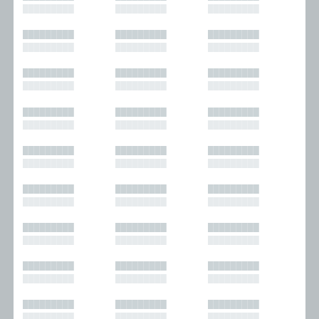
█████████
█████████
█████████
█████████
█████████
█████████
█████████
█████████
█████████
█████████
█████████
█████████
█████████
█████████
█████████
█████████
█████████
█████████
█████████
█████████
█████████
█████████
█████████
█████████
█████████
█████████
█████████
█████████
█████████
█████████
█████████
█████████
█████████
█████████
█████████
█████████
█████████
█████████
█████████
█████████
█████████
█████████
█████████
█████████
█████████
█████████
█████████
█████████
█████████
█████████
█████████