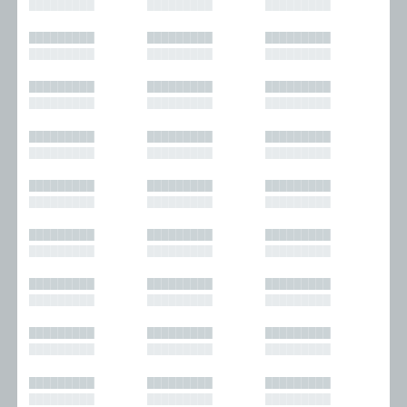
█████████
█████████
█████████
█████████
█████████
█████████
█████████
█████████
█████████
█████████
█████████
█████████
█████████
█████████
█████████
█████████
█████████
█████████
█████████
█████████
█████████
█████████
█████████
█████████
█████████
█████████
█████████
█████████
█████████
█████████
█████████
█████████
█████████
█████████
█████████
█████████
█████████
█████████
█████████
█████████
█████████
█████████
█████████
█████████
█████████
█████████
█████████
█████████
█████████
█████████
█████████