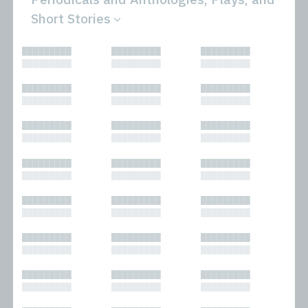
Short Stories
All
Novels
█████████
█████████
█████████
Bibliophilic
Other
█████████
█████████
█████████
Columns
Performances
Forewords
Periodicals and
█████████
█████████
█████████
Interviews
Anthologies
█████████
█████████
█████████
Journalism
Plays
Kasimir
Short Stories
█████████
█████████
█████████
Nonfiction
█████████
█████████
█████████
█████████
█████████
█████████
█████████
█████████
█████████
█████████
█████████
█████████
█████████
█████████
█████████
█████████
█████████
█████████
█████████
█████████
█████████
█████████
█████████
█████████
█████████
█████████
█████████