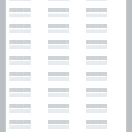
█████████
█████████
█████████
█████████
█████████
█████████
█████████
█████████
█████████
█████████
█████████
█████████
█████████
█████████
█████████
█████████
█████████
█████████
█████████
█████████
█████████
█████████
█████████
█████████
█████████
█████████
█████████
█████████
█████████
█████████
█████████
█████████
█████████
█████████
█████████
█████████
█████████
█████████
█████████
█████████
█████████
█████████
█████████
█████████
█████████
█████████
█████████
█████████