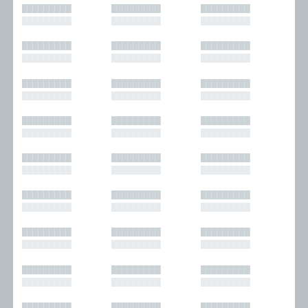
█████████
█████████
█████████
█████████
█████████
█████████
█████████
█████████
█████████
█████████
█████████
█████████
█████████
█████████
█████████
█████████
█████████
█████████
█████████
█████████
█████████
█████████
█████████
█████████
█████████
█████████
█████████
█████████
█████████
█████████
█████████
█████████
█████████
█████████
█████████
█████████
█████████
█████████
█████████
█████████
█████████
█████████
█████████
█████████
█████████
█████████
█████████
█████████
█████████
█████████
█████████