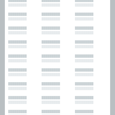
█████████
█████████
█████████
█████████
█████████
█████████
█████████
█████████
█████████
█████████
█████████
█████████
█████████
█████████
█████████
█████████
█████████
█████████
█████████
█████████
█████████
█████████
█████████
█████████
█████████
█████████
█████████
█████████
█████████
█████████
█████████
█████████
█████████
█████████
█████████
█████████
█████████
█████████
█████████
█████████
█████████
█████████
█████████
█████████
█████████
█████████
█████████
█████████
█████████
█████████
█████████