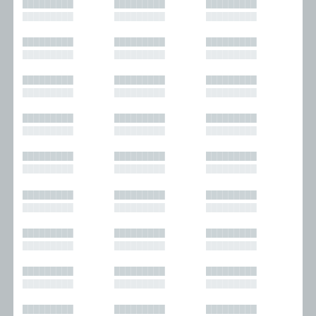
█████████
█████████
█████████
█████████
█████████
█████████
█████████
█████████
█████████
█████████
█████████
█████████
█████████
█████████
█████████
█████████
█████████
█████████
█████████
█████████
█████████
█████████
█████████
█████████
█████████
█████████
█████████
█████████
█████████
█████████
█████████
█████████
█████████
█████████
█████████
█████████
█████████
█████████
█████████
█████████
█████████
█████████
█████████
█████████
█████████
█████████
█████████
█████████
█████████
█████████
█████████