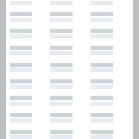
█████████
█████████
█████████
█████████
█████████
█████████
█████████
█████████
█████████
█████████
█████████
█████████
█████████
█████████
█████████
█████████
█████████
█████████
█████████
█████████
█████████
█████████
█████████
█████████
█████████
█████████
█████████
█████████
█████████
█████████
█████████
█████████
█████████
█████████
█████████
█████████
█████████
█████████
█████████
█████████
█████████
█████████
█████████
█████████
█████████
█████████
█████████
█████████
█████████
█████████
█████████