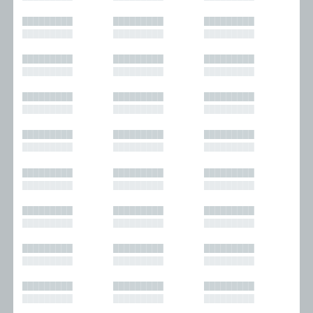
█████████
█████████
█████████
█████████
█████████
█████████
█████████
█████████
█████████
█████████
█████████
█████████
█████████
█████████
█████████
█████████
█████████
█████████
█████████
█████████
█████████
█████████
█████████
█████████
█████████
█████████
█████████
█████████
█████████
█████████
█████████
█████████
█████████
█████████
█████████
█████████
█████████
█████████
█████████
█████████
█████████
█████████
█████████
█████████
█████████
█████████
█████████
█████████