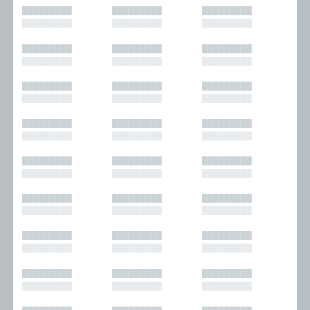
█████████
█████████
█████████
█████████
█████████
█████████
█████████
█████████
█████████
█████████
█████████
█████████
█████████
█████████
█████████
█████████
█████████
█████████
█████████
█████████
█████████
█████████
█████████
█████████
█████████
█████████
█████████
█████████
█████████
█████████
█████████
█████████
█████████
█████████
█████████
█████████
█████████
█████████
█████████
█████████
█████████
█████████
█████████
█████████
█████████
█████████
█████████
█████████