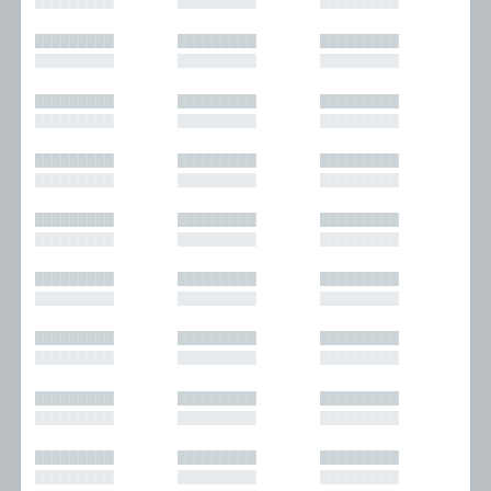
█████████
█████████
█████████
█████████
█████████
█████████
█████████
█████████
█████████
█████████
█████████
█████████
█████████
█████████
█████████
█████████
█████████
█████████
█████████
█████████
█████████
█████████
█████████
█████████
█████████
█████████
█████████
█████████
█████████
█████████
█████████
█████████
█████████
█████████
█████████
█████████
█████████
█████████
█████████
█████████
█████████
█████████
█████████
█████████
█████████
█████████
█████████
█████████
█████████
█████████
█████████