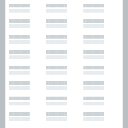
█████████
█████████
█████████
█████████
█████████
█████████
█████████
█████████
█████████
█████████
█████████
█████████
█████████
█████████
█████████
█████████
█████████
█████████
█████████
█████████
█████████
█████████
█████████
█████████
█████████
█████████
█████████
█████████
█████████
█████████
█████████
█████████
█████████
█████████
█████████
█████████
█████████
█████████
█████████
█████████
█████████
█████████
█████████
█████████
█████████
█████████
█████████
█████████