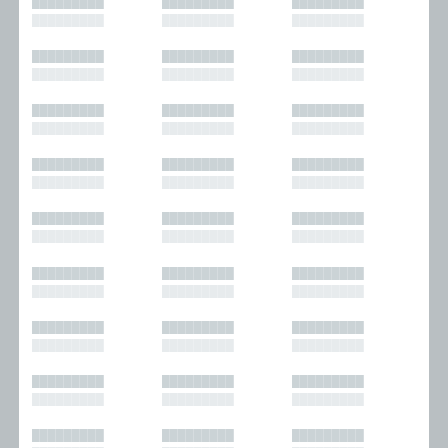
█████████
█████████
█████████
█████████
█████████
█████████
█████████
█████████
█████████
█████████
█████████
█████████
█████████
█████████
█████████
█████████
█████████
█████████
█████████
█████████
█████████
█████████
█████████
█████████
█████████
█████████
█████████
█████████
█████████
█████████
█████████
█████████
█████████
█████████
█████████
█████████
█████████
█████████
█████████
█████████
█████████
█████████
█████████
█████████
█████████
█████████
█████████
█████████
█████████
█████████
█████████