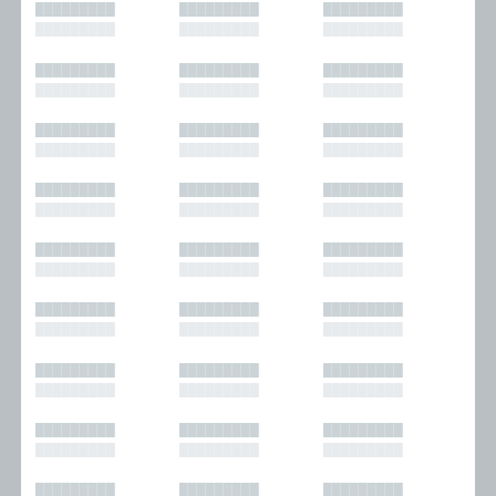
█████████
█████████
█████████
█████████
█████████
█████████
█████████
█████████
█████████
█████████
█████████
█████████
█████████
█████████
█████████
█████████
█████████
█████████
█████████
█████████
█████████
█████████
█████████
█████████
█████████
█████████
█████████
█████████
█████████
█████████
█████████
█████████
█████████
█████████
█████████
█████████
█████████
█████████
█████████
█████████
█████████
█████████
█████████
█████████
█████████
█████████
█████████
█████████
█████████
█████████
█████████