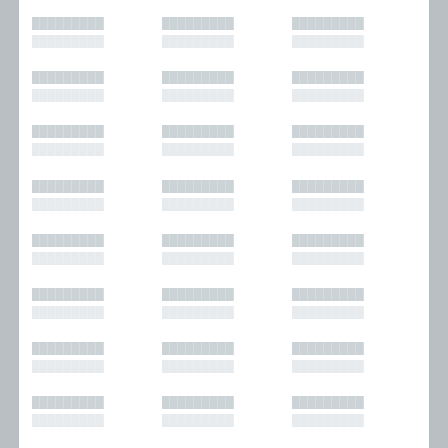
█████████
█████████
█████████
█████████
█████████
█████████
█████████
█████████
█████████
█████████
█████████
█████████
█████████
█████████
█████████
█████████
█████████
█████████
█████████
█████████
█████████
█████████
█████████
█████████
█████████
█████████
█████████
█████████
█████████
█████████
█████████
█████████
█████████
█████████
█████████
█████████
█████████
█████████
█████████
█████████
█████████
█████████
█████████
█████████
█████████
█████████
█████████
█████████