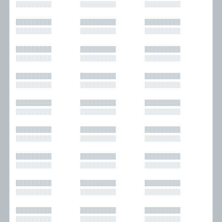
█████████
█████████
█████████
█████████
█████████
█████████
█████████
█████████
█████████
█████████
█████████
█████████
█████████
█████████
█████████
█████████
█████████
█████████
█████████
█████████
█████████
█████████
█████████
█████████
█████████
█████████
█████████
█████████
█████████
█████████
█████████
█████████
█████████
█████████
█████████
█████████
█████████
█████████
█████████
█████████
█████████
█████████
█████████
█████████
█████████
█████████
█████████
█████████
█████████
█████████
█████████