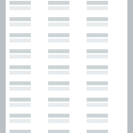
█████████
█████████
█████████
█████████
█████████
█████████
█████████
█████████
█████████
█████████
█████████
█████████
█████████
█████████
█████████
█████████
█████████
█████████
█████████
█████████
█████████
█████████
█████████
█████████
█████████
█████████
█████████
█████████
█████████
█████████
█████████
█████████
█████████
█████████
█████████
█████████
█████████
█████████
█████████
█████████
█████████
█████████
█████████
█████████
█████████
█████████
█████████
█████████
█████████
█████████
█████████