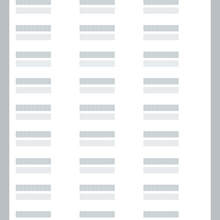
█████████
█████████
█████████
█████████
█████████
█████████
█████████
█████████
█████████
█████████
█████████
█████████
█████████
█████████
█████████
█████████
█████████
█████████
█████████
█████████
█████████
█████████
█████████
█████████
█████████
█████████
█████████
█████████
█████████
█████████
█████████
█████████
█████████
█████████
█████████
█████████
█████████
█████████
█████████
█████████
█████████
█████████
█████████
█████████
█████████
█████████
█████████
█████████
█████████
█████████
█████████