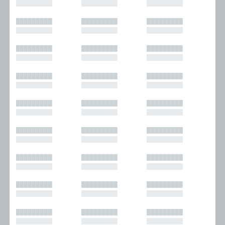
█████████
█████████
█████████
█████████
█████████
█████████
█████████
█████████
█████████
█████████
█████████
█████████
█████████
█████████
█████████
█████████
█████████
█████████
█████████
█████████
█████████
█████████
█████████
█████████
█████████
█████████
█████████
█████████
█████████
█████████
█████████
█████████
█████████
█████████
█████████
█████████
█████████
█████████
█████████
█████████
█████████
█████████
█████████
█████████
█████████
█████████
█████████
█████████
█████████
█████████
█████████