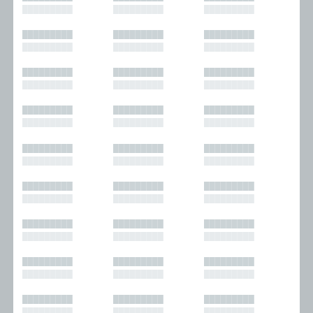
█████████
█████████
█████████
█████████
█████████
█████████
█████████
█████████
█████████
█████████
█████████
█████████
█████████
█████████
█████████
█████████
█████████
█████████
█████████
█████████
█████████
█████████
█████████
█████████
█████████
█████████
█████████
█████████
█████████
█████████
█████████
█████████
█████████
█████████
█████████
█████████
█████████
█████████
█████████
█████████
█████████
█████████
█████████
█████████
█████████
█████████
█████████
█████████
█████████
█████████
█████████