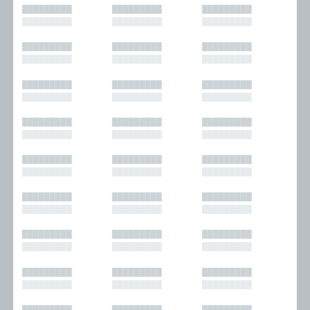
█████████
█████████
█████████
█████████
█████████
█████████
█████████
█████████
█████████
█████████
█████████
█████████
█████████
█████████
█████████
█████████
█████████
█████████
█████████
█████████
█████████
█████████
█████████
█████████
█████████
█████████
█████████
█████████
█████████
█████████
█████████
█████████
█████████
█████████
█████████
█████████
█████████
█████████
█████████
█████████
█████████
█████████
█████████
█████████
█████████
█████████
█████████
█████████
█████████
█████████
█████████