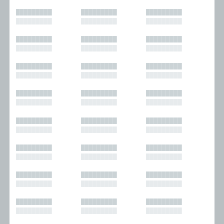
█████████
█████████
█████████
█████████
█████████
█████████
█████████
█████████
█████████
█████████
█████████
█████████
█████████
█████████
█████████
█████████
█████████
█████████
█████████
█████████
█████████
█████████
█████████
█████████
█████████
█████████
█████████
█████████
█████████
█████████
█████████
█████████
█████████
█████████
█████████
█████████
█████████
█████████
█████████
█████████
█████████
█████████
█████████
█████████
█████████
█████████
█████████
█████████