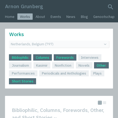
Arnon Grunberg
search query
Home
Works
About
Events
News
Blog
Genootschap
Works
Bibliophilic
Columns
Forewords
Interviews
Journalism
Kasimir
Nonfiction
Novels
Other
Performances
Periodicals and Anthologies
Plays
Short Stories
Bibliophilic, Columns, Forewords, Other,
and Short Stories