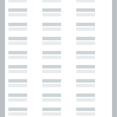
█████████
█████████
█████████
█████████
█████████
█████████
█████████
█████████
█████████
█████████
█████████
█████████
█████████
█████████
█████████
█████████
█████████
█████████
█████████
█████████
█████████
█████████
█████████
█████████
█████████
█████████
█████████
█████████
█████████
█████████
█████████
█████████
█████████
█████████
█████████
█████████
█████████
█████████
█████████
█████████
█████████
█████████
█████████
█████████
█████████
█████████
█████████
█████████
█████████
█████████
█████████