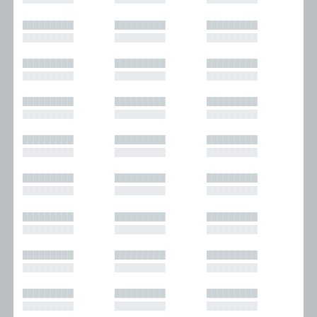
█████████
█████████
█████████
█████████
█████████
█████████
█████████
█████████
█████████
█████████
█████████
█████████
█████████
█████████
█████████
█████████
█████████
█████████
█████████
█████████
█████████
█████████
█████████
█████████
█████████
█████████
█████████
█████████
█████████
█████████
█████████
█████████
█████████
█████████
█████████
█████████
█████████
█████████
█████████
█████████
█████████
█████████
█████████
█████████
█████████
█████████
█████████
█████████