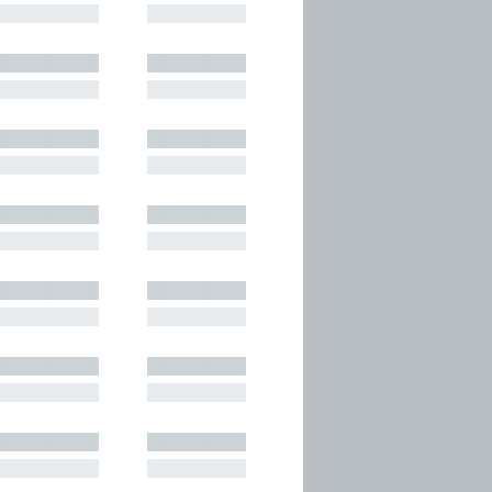
█████████
█████████
█████████
█████████
█████████
█████████
█████████
█████████
█████████
█████████
█████████
█████████
█████████
█████████
█████████
█████████
█████████
█████████
█████████
█████████
█████████
█████████
█████████
█████████
█████████
█████████