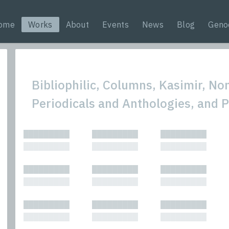
ome
Works
About
Events
News
Blog
Geno
Bibliophilic, Columns, Kasimir, Non
Periodicals and Anthologies, and 
All
Nonfic
█████████
█████████
█████████
Bibliophilic
Novel
█████████
█████████
█████████
Columns
Other
Forewords
Perfo
█████████
█████████
█████████
Interviews
Period
█████████
█████████
█████████
Journalism
Plays
Kasimir
Short 
█████████
█████████
█████████
█████████
█████████
█████████