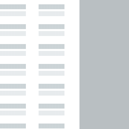
█████████
█████████
█████████
█████████
█████████
█████████
█████████
█████████
█████████
█████████
█████████
█████████
█████████
█████████
█████████
█████████
█████████
█████████
█████████
█████████
█████████
█████████
█████████
█████████
█████████
█████████