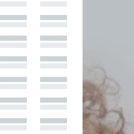
█████████
█████████
█████████
█████████
█████████
█████████
█████████
█████████
█████████
█████████
█████████
█████████
█████████
█████████
█████████
█████████
█████████
█████████
█████████
█████████
█████████
█████████
█████████
█████████
█████████
█████████