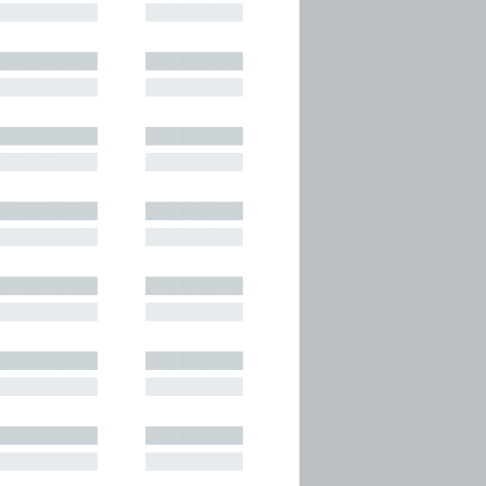
█████████
█████████
█████████
█████████
█████████
█████████
█████████
█████████
█████████
█████████
█████████
█████████
█████████
█████████
█████████
█████████
█████████
█████████
█████████
█████████
█████████
█████████
█████████
█████████
█████████
█████████