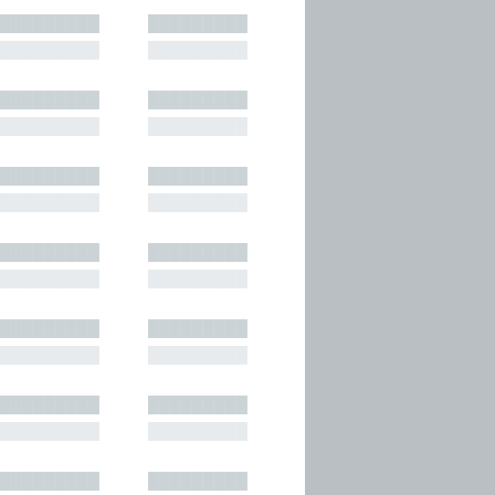
█████████
█████████
█████████
█████████
█████████
█████████
█████████
█████████
█████████
█████████
█████████
█████████
█████████
█████████
█████████
█████████
█████████
█████████
█████████
█████████
█████████
█████████
█████████
█████████
█████████
█████████