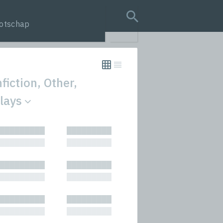
otschap
search query
fiction, Other,
Plays
tion
█████████
█████████
s
█████████
█████████
rmances
█████████
█████████
icals and Anthologies
█████████
█████████
Stories
█████████
█████████
█████████
█████████