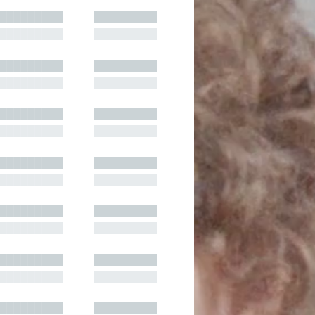
█████████
█████████
█████████
█████████
█████████
█████████
█████████
█████████
█████████
█████████
█████████
█████████
█████████
█████████
█████████
█████████
█████████
█████████
█████████
█████████
█████████
█████████
█████████
█████████
█████████
█████████