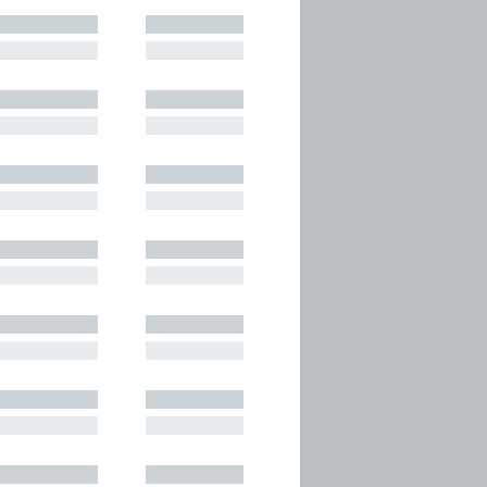
█████████
█████████
█████████
█████████
█████████
█████████
█████████
█████████
█████████
█████████
█████████
█████████
█████████
█████████
█████████
█████████
█████████
█████████
█████████
█████████
█████████
█████████
█████████
█████████
█████████
█████████