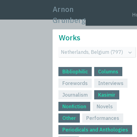
Arnon
H
Grunberg
Works
Bibliophilic
Columns
Forewords
Interviews
Journalism
Kasimir
Nonfiction
Novels
Other
Performances
Periodicals and Anthologies