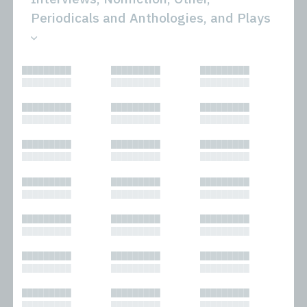
Periodicals and Anthologies, and Plays
All
Novels
█████████
█████████
█████████
Bibliophilic
Other
█████████
█████████
█████████
Columns
Performances
Forewords
Periodicals and
█████████
█████████
█████████
Interviews
Anthologies
█████████
█████████
█████████
Journalism
Plays
Kasimir
Short Stories
█████████
█████████
█████████
Nonfiction
█████████
█████████
█████████
█████████
█████████
█████████
█████████
█████████
█████████
█████████
█████████
█████████
█████████
█████████
█████████
█████████
█████████
█████████
█████████
█████████
█████████
█████████
█████████
█████████
█████████
█████████
█████████