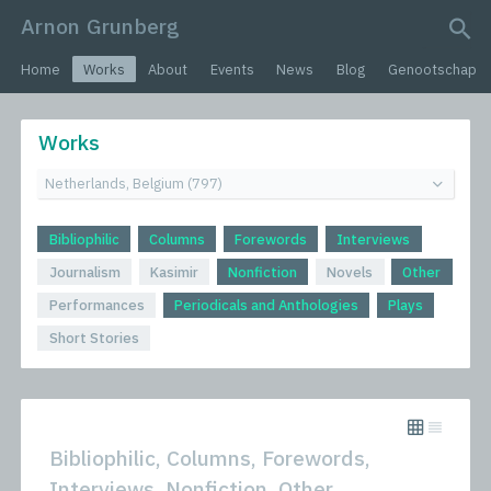
Arnon Grunberg
search query
Home
Works
About
Events
News
Blog
Genootschap
Works
Bibliophilic
Columns
Forewords
Interviews
Journalism
Kasimir
Nonfiction
Novels
Other
Performances
Periodicals and Anthologies
Plays
Short Stories
Bibliophilic, Columns, Forewords,
Interviews, Nonfiction, Other,