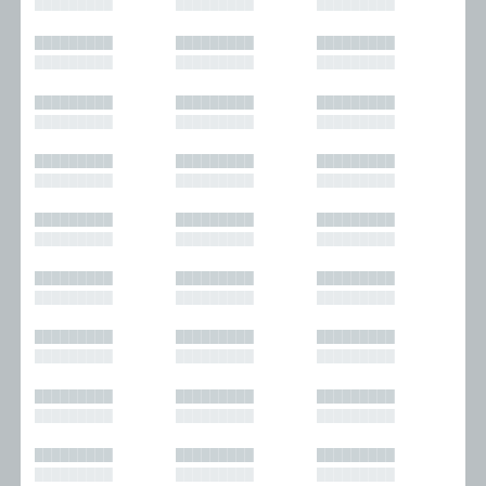
█████████
█████████
█████████
█████████
█████████
█████████
█████████
█████████
█████████
█████████
█████████
█████████
█████████
█████████
█████████
█████████
█████████
█████████
█████████
█████████
█████████
█████████
█████████
█████████
█████████
█████████
█████████
█████████
█████████
█████████
█████████
█████████
█████████
█████████
█████████
█████████
█████████
█████████
█████████
█████████
█████████
█████████
█████████
█████████
█████████
█████████
█████████
█████████
█████████
█████████
█████████