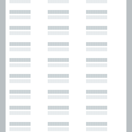
█████████
█████████
█████████
█████████
█████████
█████████
█████████
█████████
█████████
█████████
█████████
█████████
█████████
█████████
█████████
█████████
█████████
█████████
█████████
█████████
█████████
█████████
█████████
█████████
█████████
█████████
█████████
█████████
█████████
█████████
█████████
█████████
█████████
█████████
█████████
█████████
█████████
█████████
█████████
█████████
█████████
█████████
█████████
█████████
█████████
█████████
█████████
█████████
█████████
█████████
█████████