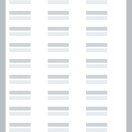
█████████
█████████
█████████
█████████
█████████
█████████
█████████
█████████
█████████
█████████
█████████
█████████
█████████
█████████
█████████
█████████
█████████
█████████
█████████
█████████
█████████
█████████
█████████
█████████
█████████
█████████
█████████
█████████
█████████
█████████
█████████
█████████
█████████
█████████
█████████
█████████
█████████
█████████
█████████
█████████
█████████
█████████
█████████
█████████
█████████
█████████
█████████
█████████
█████████
█████████
█████████