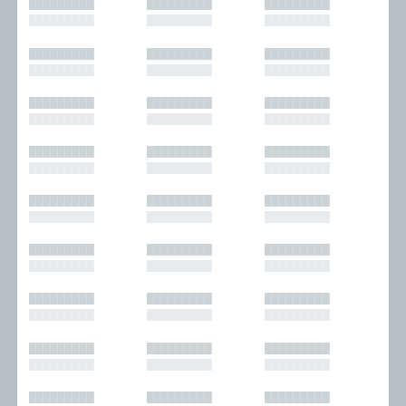
█████████
█████████
█████████
█████████
█████████
█████████
█████████
█████████
█████████
█████████
█████████
█████████
█████████
█████████
█████████
█████████
█████████
█████████
█████████
█████████
█████████
█████████
█████████
█████████
█████████
█████████
█████████
█████████
█████████
█████████
█████████
█████████
█████████
█████████
█████████
█████████
█████████
█████████
█████████
█████████
█████████
█████████
█████████
█████████
█████████
█████████
█████████
█████████
█████████
█████████
█████████