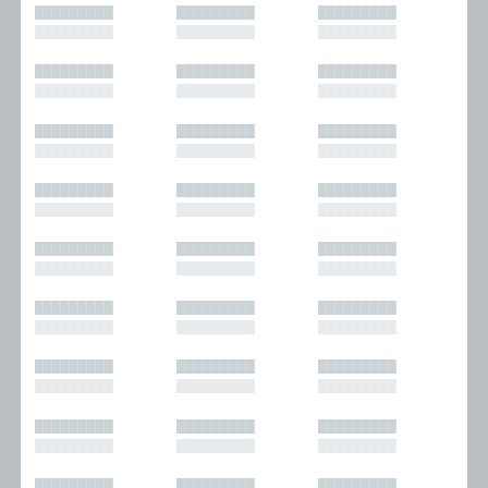
█████████
█████████
█████████
█████████
█████████
█████████
█████████
█████████
█████████
█████████
█████████
█████████
█████████
█████████
█████████
█████████
█████████
█████████
█████████
█████████
█████████
█████████
█████████
█████████
█████████
█████████
█████████
█████████
█████████
█████████
█████████
█████████
█████████
█████████
█████████
█████████
█████████
█████████
█████████
█████████
█████████
█████████
█████████
█████████
█████████
█████████
█████████
█████████
█████████
█████████
█████████