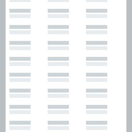
█████████
█████████
█████████
█████████
█████████
█████████
█████████
█████████
█████████
█████████
█████████
█████████
█████████
█████████
█████████
█████████
█████████
█████████
█████████
█████████
█████████
█████████
█████████
█████████
█████████
█████████
█████████
█████████
█████████
█████████
█████████
█████████
█████████
█████████
█████████
█████████
█████████
█████████
█████████
█████████
█████████
█████████
█████████
█████████
█████████
█████████
█████████
█████████
█████████
█████████
█████████