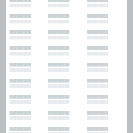
█████████
█████████
█████████
█████████
█████████
█████████
█████████
█████████
█████████
█████████
█████████
█████████
█████████
█████████
█████████
█████████
█████████
█████████
█████████
█████████
█████████
█████████
█████████
█████████
█████████
█████████
█████████
█████████
█████████
█████████
█████████
█████████
█████████
█████████
█████████
█████████
█████████
█████████
█████████
█████████
█████████
█████████
█████████
█████████
█████████
█████████
█████████
█████████