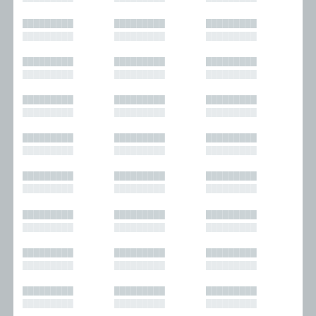
█████████
█████████
█████████
█████████
█████████
█████████
█████████
█████████
█████████
█████████
█████████
█████████
█████████
█████████
█████████
█████████
█████████
█████████
█████████
█████████
█████████
█████████
█████████
█████████
█████████
█████████
█████████
█████████
█████████
█████████
█████████
█████████
█████████
█████████
█████████
█████████
█████████
█████████
█████████
█████████
█████████
█████████
█████████
█████████
█████████
█████████
█████████
█████████