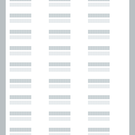
█████████
█████████
█████████
█████████
█████████
█████████
█████████
█████████
█████████
█████████
█████████
█████████
█████████
█████████
█████████
█████████
█████████
█████████
█████████
█████████
█████████
█████████
█████████
█████████
█████████
█████████
█████████
█████████
█████████
█████████
█████████
█████████
█████████
█████████
█████████
█████████
█████████
█████████
█████████
█████████
█████████
█████████
█████████
█████████
█████████
█████████
█████████
█████████