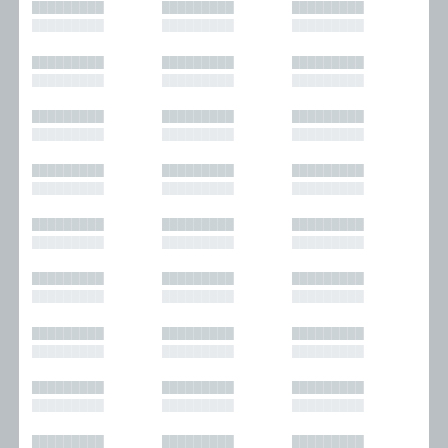
█████████
█████████
█████████
█████████
█████████
█████████
█████████
█████████
█████████
█████████
█████████
█████████
█████████
█████████
█████████
█████████
█████████
█████████
█████████
█████████
█████████
█████████
█████████
█████████
█████████
█████████
█████████
█████████
█████████
█████████
█████████
█████████
█████████
█████████
█████████
█████████
█████████
█████████
█████████
█████████
█████████
█████████
█████████
█████████
█████████
█████████
█████████
█████████
█████████
█████████
█████████