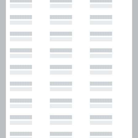
█████████
█████████
█████████
█████████
█████████
█████████
█████████
█████████
█████████
█████████
█████████
█████████
█████████
█████████
█████████
█████████
█████████
█████████
█████████
█████████
█████████
█████████
█████████
█████████
█████████
█████████
█████████
█████████
█████████
█████████
█████████
█████████
█████████
█████████
█████████
█████████
█████████
█████████
█████████
█████████
█████████
█████████
█████████
█████████
█████████
█████████
█████████
█████████
█████████
█████████
█████████