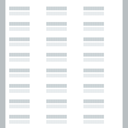
█████████
█████████
█████████
█████████
█████████
█████████
█████████
█████████
█████████
█████████
█████████
█████████
█████████
█████████
█████████
█████████
█████████
█████████
█████████
█████████
█████████
█████████
█████████
█████████
█████████
█████████
█████████
█████████
█████████
█████████
█████████
█████████
█████████
█████████
█████████
█████████
█████████
█████████
█████████
█████████
█████████
█████████
█████████
█████████
█████████
█████████
█████████
█████████