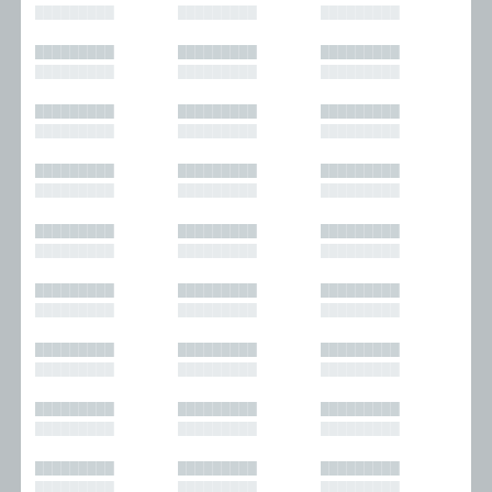
█████████
█████████
█████████
█████████
█████████
█████████
█████████
█████████
█████████
█████████
█████████
█████████
█████████
█████████
█████████
█████████
█████████
█████████
█████████
█████████
█████████
█████████
█████████
█████████
█████████
█████████
█████████
█████████
█████████
█████████
█████████
█████████
█████████
█████████
█████████
█████████
█████████
█████████
█████████
█████████
█████████
█████████
█████████
█████████
█████████
█████████
█████████
█████████
█████████
█████████
█████████