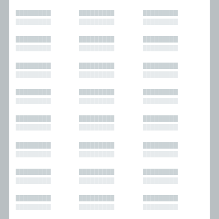
█████████
█████████
█████████
█████████
█████████
█████████
█████████
█████████
█████████
█████████
█████████
█████████
█████████
█████████
█████████
█████████
█████████
█████████
█████████
█████████
█████████
█████████
█████████
█████████
█████████
█████████
█████████
█████████
█████████
█████████
█████████
█████████
█████████
█████████
█████████
█████████
█████████
█████████
█████████
█████████
█████████
█████████
█████████
█████████
█████████
█████████
█████████
█████████