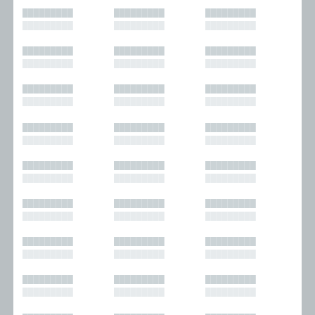
█████████
█████████
█████████
█████████
█████████
█████████
█████████
█████████
█████████
█████████
█████████
█████████
█████████
█████████
█████████
█████████
█████████
█████████
█████████
█████████
█████████
█████████
█████████
█████████
█████████
█████████
█████████
█████████
█████████
█████████
█████████
█████████
█████████
█████████
█████████
█████████
█████████
█████████
█████████
█████████
█████████
█████████
█████████
█████████
█████████
█████████
█████████
█████████