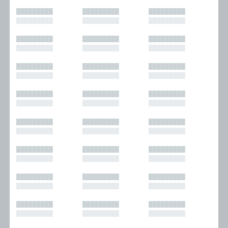
█████████
█████████
█████████
█████████
█████████
█████████
█████████
█████████
█████████
█████████
█████████
█████████
█████████
█████████
█████████
█████████
█████████
█████████
█████████
█████████
█████████
█████████
█████████
█████████
█████████
█████████
█████████
█████████
█████████
█████████
█████████
█████████
█████████
█████████
█████████
█████████
█████████
█████████
█████████
█████████
█████████
█████████
█████████
█████████
█████████
█████████
█████████
█████████