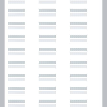
█████████
█████████
█████████
█████████
█████████
█████████
█████████
█████████
█████████
█████████
█████████
█████████
█████████
█████████
█████████
█████████
█████████
█████████
█████████
█████████
█████████
█████████
█████████
█████████
█████████
█████████
█████████
█████████
█████████
█████████
█████████
█████████
█████████
█████████
█████████
█████████
█████████
█████████
█████████
█████████
█████████
█████████
█████████
█████████
█████████
█████████
█████████
█████████
█████████
█████████
█████████