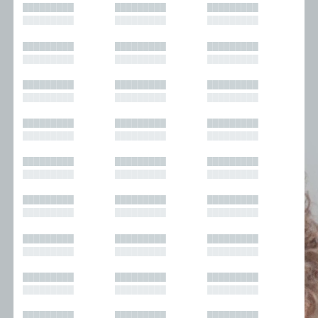
█████████
█████████
█████████
█████████
█████████
█████████
█████████
█████████
█████████
█████████
█████████
█████████
█████████
█████████
█████████
█████████
█████████
█████████
█████████
█████████
█████████
█████████
█████████
█████████
█████████
█████████
█████████
█████████
█████████
█████████
█████████
█████████
█████████
█████████
█████████
█████████
█████████
█████████
█████████
█████████
█████████
█████████
█████████
█████████
█████████
█████████
█████████
█████████
█████████
█████████
█████████