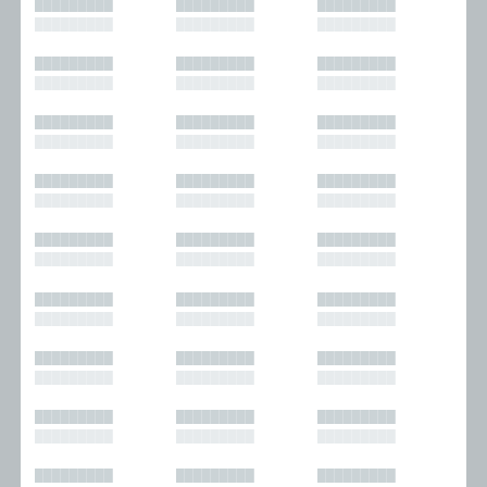
█████████
█████████
█████████
█████████
█████████
█████████
█████████
█████████
█████████
█████████
█████████
█████████
█████████
█████████
█████████
█████████
█████████
█████████
█████████
█████████
█████████
█████████
█████████
█████████
█████████
█████████
█████████
█████████
█████████
█████████
█████████
█████████
█████████
█████████
█████████
█████████
█████████
█████████
█████████
█████████
█████████
█████████
█████████
█████████
█████████
█████████
█████████
█████████
█████████
█████████
█████████