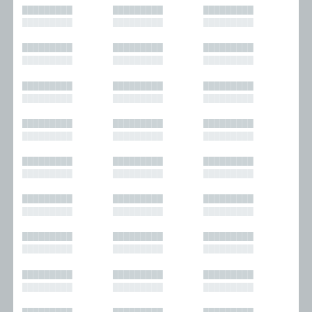
█████████
█████████
█████████
█████████
█████████
█████████
█████████
█████████
█████████
█████████
█████████
█████████
█████████
█████████
█████████
█████████
█████████
█████████
█████████
█████████
█████████
█████████
█████████
█████████
█████████
█████████
█████████
█████████
█████████
█████████
█████████
█████████
█████████
█████████
█████████
█████████
█████████
█████████
█████████
█████████
█████████
█████████
█████████
█████████
█████████
█████████
█████████
█████████
█████████
█████████
█████████