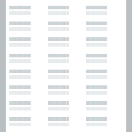
█████████
█████████
█████████
█████████
█████████
█████████
█████████
█████████
█████████
█████████
█████████
█████████
█████████
█████████
█████████
█████████
█████████
█████████
█████████
█████████
█████████
█████████
█████████
█████████
█████████
█████████
█████████
█████████
█████████
█████████
█████████
█████████
█████████
█████████
█████████
█████████
█████████
█████████
█████████
█████████
█████████
█████████
█████████
█████████
█████████
█████████
█████████
█████████