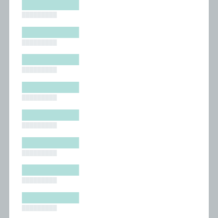
█████████
█████████
█████████
█████████
█████████
█████████
█████████
█████████
█████████
█████████
█████████
█████████
█████████
█████████
█████████
█████████