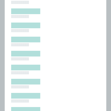
█████████
█████████
█████████
█████████
█████████
█████████
█████████
█████████
█████████
█████████
█████████
█████████
█████████
█████████
█████████
█████████