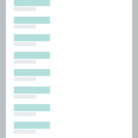
█████████
█████████
█████████
█████████
█████████
█████████
█████████
█████████
█████████
█████████
█████████
█████████
█████████
█████████
█████████
█████████