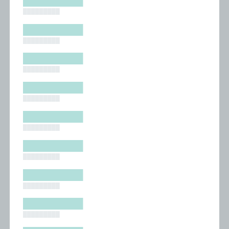
█████████
█████████
█████████
█████████
█████████
█████████
█████████
█████████
█████████
█████████
█████████
█████████
█████████
█████████
█████████