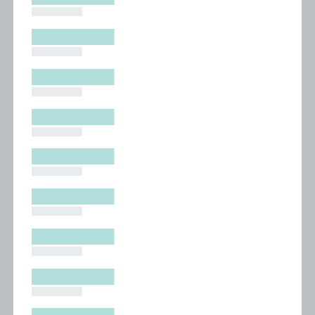
█████████
█████████
█████████
█████████
█████████
█████████
█████████
█████████
█████████
█████████
█████████
█████████
█████████
█████████
█████████
█████████