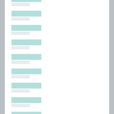
█████████
█████████
█████████
█████████
█████████
█████████
█████████
█████████
█████████
█████████
█████████
█████████
█████████
█████████
█████████