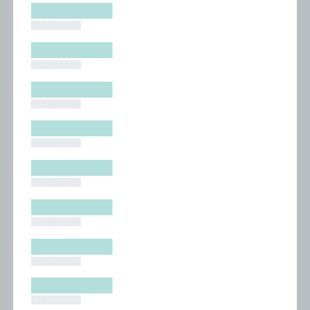
█████████
█████████
█████████
█████████
█████████
█████████
█████████
█████████
█████████
█████████
█████████
█████████
█████████
█████████
█████████
█████████