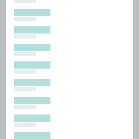
█████████
█████████
█████████
█████████
█████████
█████████
█████████
█████████
█████████
█████████
█████████
█████████
█████████
█████████
█████████
█████████