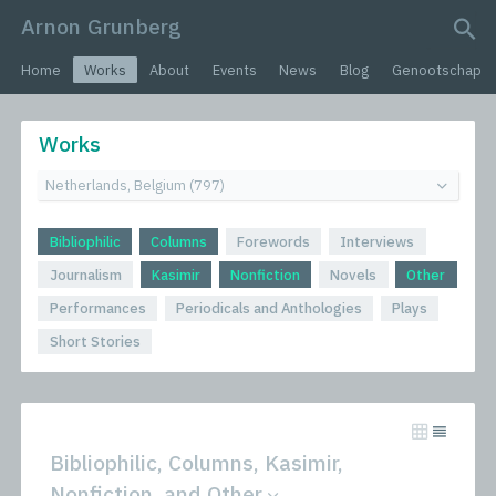
Arnon Grunberg
search query
Home
Works
About
Events
News
Blog
Genootschap
Works
Bibliophilic
Columns
Forewords
Interviews
Journalism
Kasimir
Nonfiction
Novels
Other
Performances
Periodicals and Anthologies
Plays
Short Stories
Bibliophilic, Columns, Kasimir,
Nonfiction, and Other