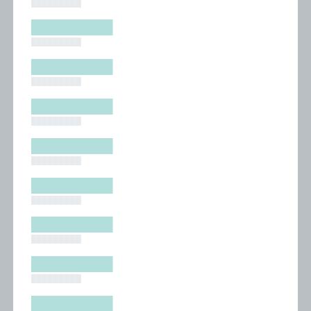
█████████
█████████
█████████
█████████
█████████
█████████
█████████
█████████
█████████
█████████
█████████
█████████
█████████
█████████
█████████
█████████