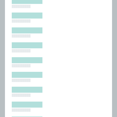
█████████
█████████
█████████
█████████
█████████
█████████
█████████
█████████
█████████
█████████
█████████
█████████
█████████
█████████
█████████
█████████