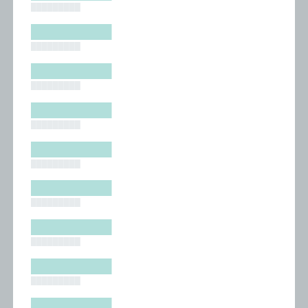
█████████
█████████
█████████
█████████
█████████
█████████
█████████
█████████
█████████
█████████
█████████
█████████
█████████
█████████
█████████
█████████