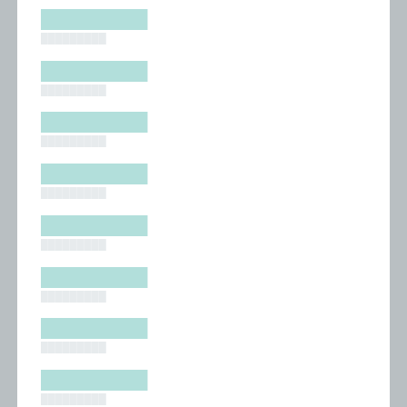
█████████
█████████
█████████
█████████
█████████
█████████
█████████
█████████
█████████
█████████
█████████
█████████
█████████
█████████
█████████
█████████