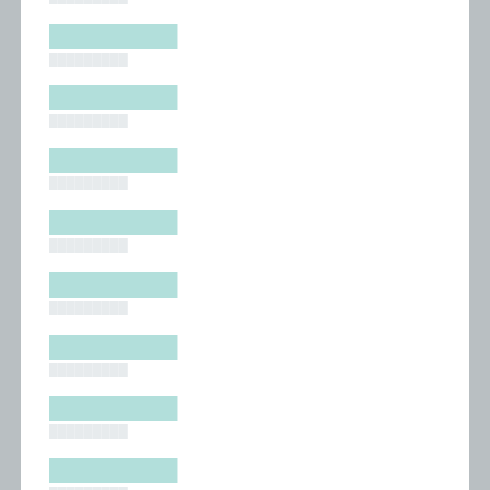
█████████
█████████
█████████
█████████
█████████
█████████
█████████
█████████
█████████
█████████
█████████
█████████
█████████
█████████
█████████