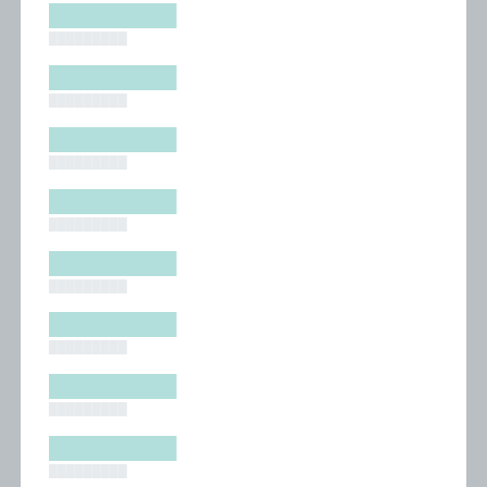
█████████
█████████
█████████
█████████
█████████
█████████
█████████
█████████
█████████
█████████
█████████
█████████
█████████
█████████
█████████
█████████