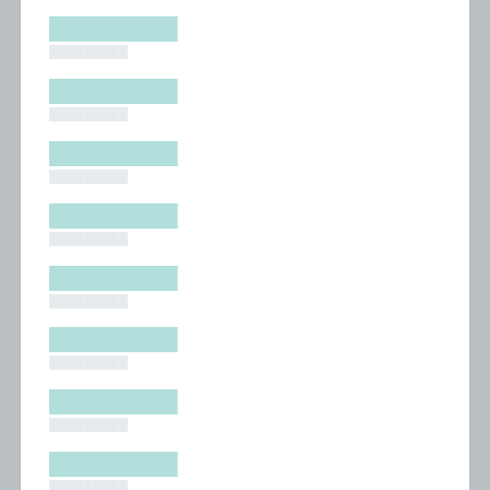
█████████
█████████
█████████
█████████
█████████
█████████
█████████
█████████
█████████
█████████
█████████
█████████
█████████
█████████
█████████
█████████