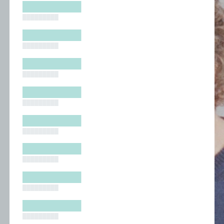
█████████
█████████
█████████
█████████
█████████
█████████
█████████
█████████
█████████
█████████
█████████
█████████
█████████
█████████
█████████
█████████