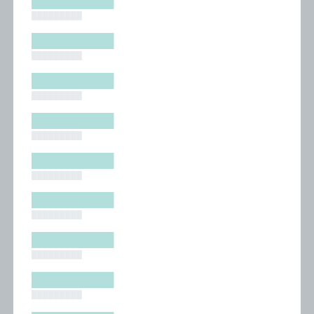
█████████
█████████
█████████
█████████
█████████
█████████
█████████
█████████
█████████
█████████
█████████
█████████
█████████
█████████
█████████