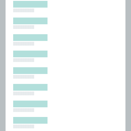
█████████
█████████
█████████
█████████
█████████
█████████
█████████
█████████
█████████
█████████
█████████
█████████
█████████
█████████
█████████
█████████