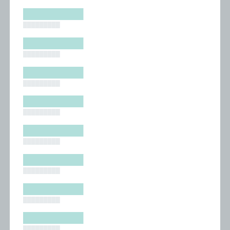
█████████
█████████
█████████
█████████
█████████
█████████
█████████
█████████
█████████
█████████
█████████
█████████
█████████
█████████
█████████
█████████