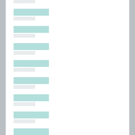
█████████
█████████
█████████
█████████
█████████
█████████
█████████
█████████
█████████
█████████
█████████
█████████
█████████
█████████
█████████
█████████