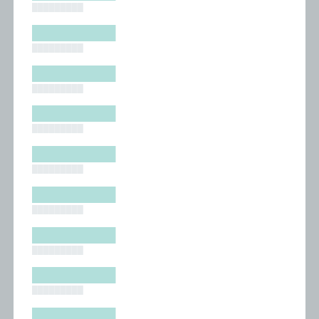
█████████
█████████
█████████
█████████
█████████
█████████
█████████
█████████
█████████
█████████
█████████
█████████
█████████
█████████
█████████
█████████