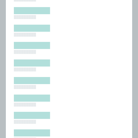
█████████
█████████
█████████
█████████
█████████
█████████
█████████
█████████
█████████
█████████
█████████
█████████
█████████
█████████
█████████