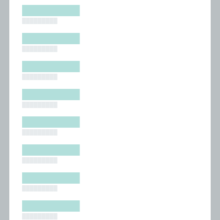
█████████
█████████
█████████
█████████
█████████
█████████
█████████
█████████
█████████
█████████
█████████
█████████
█████████
█████████
█████████
█████████