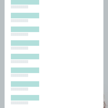
█████████
█████████
█████████
█████████
█████████
█████████
█████████
█████████
█████████
█████████
█████████
█████████
█████████
█████████
█████████
█████████