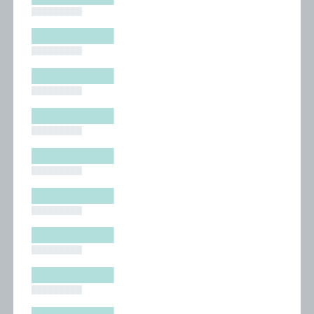
█████████
█████████
█████████
█████████
█████████
█████████
█████████
█████████
█████████
█████████
█████████
█████████
█████████
█████████
█████████
█████████