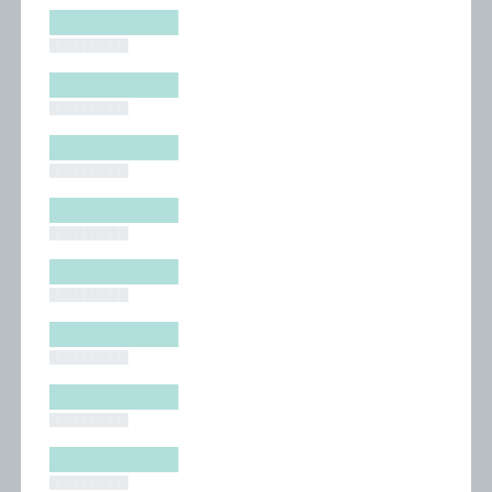
█████████
█████████
█████████
█████████
█████████
█████████
█████████
█████████
█████████
█████████
█████████
█████████
█████████
█████████
█████████
█████████