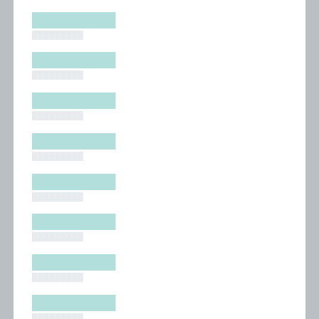
█████████
█████████
█████████
█████████
█████████
█████████
█████████
█████████
█████████
█████████
█████████
█████████
█████████
█████████
█████████
█████████