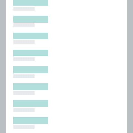
█████████
█████████
█████████
█████████
█████████
█████████
█████████
█████████
█████████
█████████
█████████
█████████
█████████
█████████
█████████
█████████