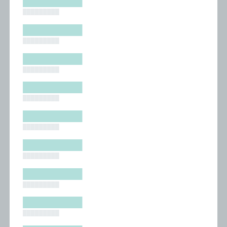
█████████
█████████
█████████
█████████
█████████
█████████
█████████
█████████
█████████
█████████
█████████
█████████
█████████
█████████
█████████
█████████