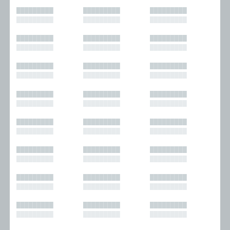
█████████
█████████
█████████
█████████
█████████
█████████
█████████
█████████
█████████
█████████
█████████
█████████
█████████
█████████
█████████
█████████
█████████
█████████
█████████
█████████
█████████
█████████
█████████
█████████
█████████
█████████
█████████
█████████
█████████
█████████
█████████
█████████
█████████
█████████
█████████
█████████
█████████
█████████
█████████
█████████
█████████
█████████
█████████
█████████
█████████
█████████
█████████
█████████