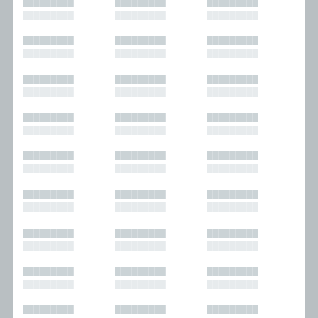
█████████
█████████
█████████
█████████
█████████
█████████
█████████
█████████
█████████
█████████
█████████
█████████
█████████
█████████
█████████
█████████
█████████
█████████
█████████
█████████
█████████
█████████
█████████
█████████
█████████
█████████
█████████
█████████
█████████
█████████
█████████
█████████
█████████
█████████
█████████
█████████
█████████
█████████
█████████
█████████
█████████
█████████
█████████
█████████
█████████
█████████
█████████
█████████
█████████
█████████
█████████