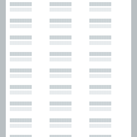
█████████
█████████
█████████
█████████
█████████
█████████
█████████
█████████
█████████
█████████
█████████
█████████
█████████
█████████
█████████
█████████
█████████
█████████
█████████
█████████
█████████
█████████
█████████
█████████
█████████
█████████
█████████
█████████
█████████
█████████
█████████
█████████
█████████
█████████
█████████
█████████
█████████
█████████
█████████
█████████
█████████
█████████
█████████
█████████
█████████
█████████
█████████
█████████
█████████
█████████
█████████