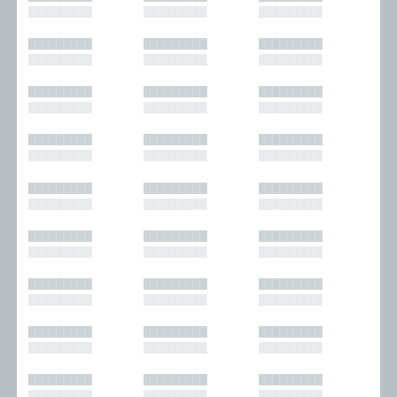
█████████
█████████
█████████
█████████
█████████
█████████
█████████
█████████
█████████
█████████
█████████
█████████
█████████
█████████
█████████
█████████
█████████
█████████
█████████
█████████
█████████
█████████
█████████
█████████
█████████
█████████
█████████
█████████
█████████
█████████
█████████
█████████
█████████
█████████
█████████
█████████
█████████
█████████
█████████
█████████
█████████
█████████
█████████
█████████
█████████
█████████
█████████
█████████
█████████
█████████
█████████