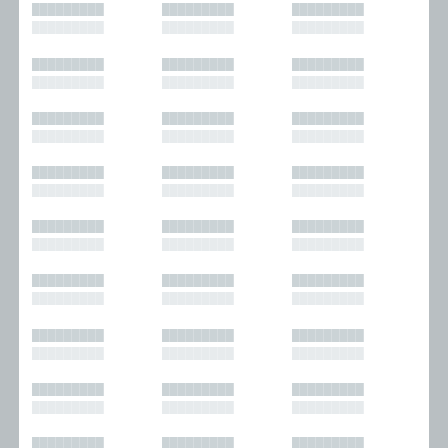
█████████
█████████
█████████
█████████
█████████
█████████
█████████
█████████
█████████
█████████
█████████
█████████
█████████
█████████
█████████
█████████
█████████
█████████
█████████
█████████
█████████
█████████
█████████
█████████
█████████
█████████
█████████
█████████
█████████
█████████
█████████
█████████
█████████
█████████
█████████
█████████
█████████
█████████
█████████
█████████
█████████
█████████
█████████
█████████
█████████
█████████
█████████
█████████
█████████
█████████
█████████