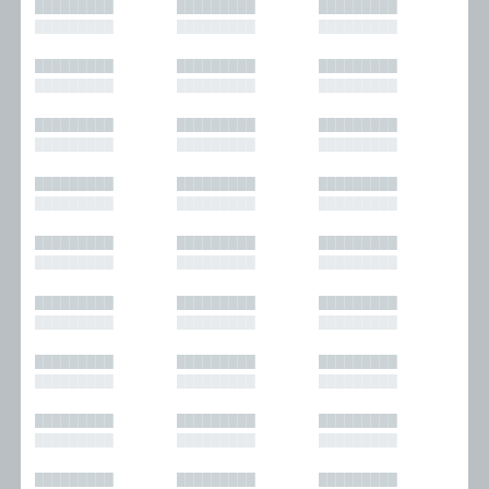
█████████
█████████
█████████
█████████
█████████
█████████
█████████
█████████
█████████
█████████
█████████
█████████
█████████
█████████
█████████
█████████
█████████
█████████
█████████
█████████
█████████
█████████
█████████
█████████
█████████
█████████
█████████
█████████
█████████
█████████
█████████
█████████
█████████
█████████
█████████
█████████
█████████
█████████
█████████
█████████
█████████
█████████
█████████
█████████
█████████
█████████
█████████
█████████
█████████
█████████
█████████