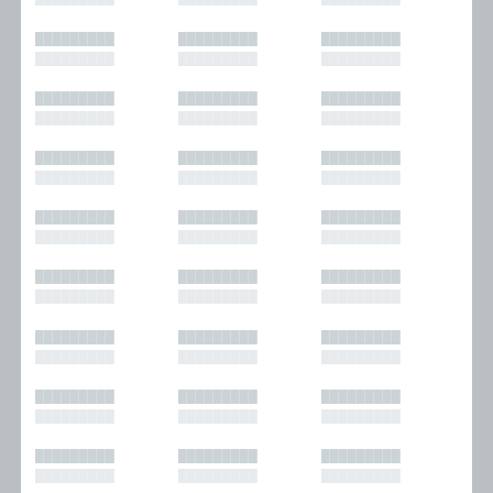
█████████
█████████
█████████
█████████
█████████
█████████
█████████
█████████
█████████
█████████
█████████
█████████
█████████
█████████
█████████
█████████
█████████
█████████
█████████
█████████
█████████
█████████
█████████
█████████
█████████
█████████
█████████
█████████
█████████
█████████
█████████
█████████
█████████
█████████
█████████
█████████
█████████
█████████
█████████
█████████
█████████
█████████
█████████
█████████
█████████
█████████
█████████
█████████