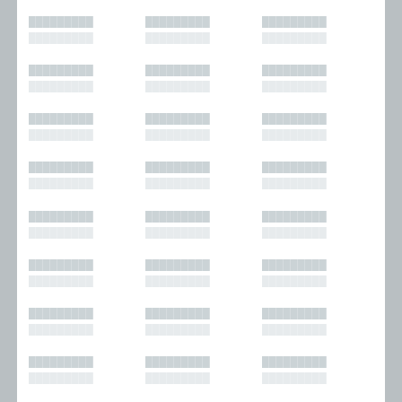
█████████
█████████
█████████
█████████
█████████
█████████
█████████
█████████
█████████
█████████
█████████
█████████
█████████
█████████
█████████
█████████
█████████
█████████
█████████
█████████
█████████
█████████
█████████
█████████
█████████
█████████
█████████
█████████
█████████
█████████
█████████
█████████
█████████
█████████
█████████
█████████
█████████
█████████
█████████
█████████
█████████
█████████
█████████
█████████
█████████
█████████
█████████
█████████