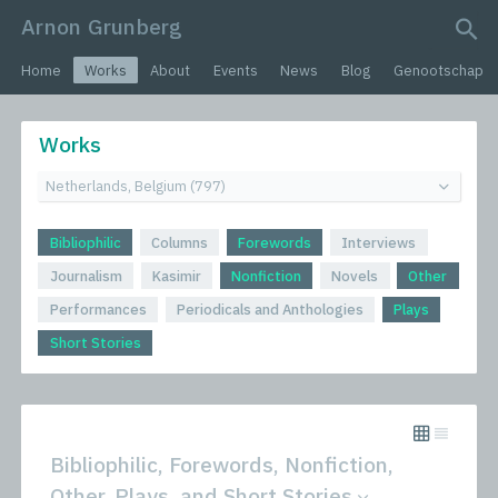
Arnon Grunberg
search query
Home
Works
About
Events
News
Blog
Genootschap
Works
Bibliophilic
Columns
Forewords
Interviews
Journalism
Kasimir
Nonfiction
Novels
Other
Performances
Periodicals and Anthologies
Plays
Short Stories
Bibliophilic, Forewords, Nonfiction,
Other, Plays, and Short Stories