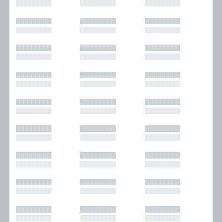
█████████
█████████
█████████
█████████
█████████
█████████
█████████
█████████
█████████
█████████
█████████
█████████
█████████
█████████
█████████
█████████
█████████
█████████
█████████
█████████
█████████
█████████
█████████
█████████
█████████
█████████
█████████
█████████
█████████
█████████
█████████
█████████
█████████
█████████
█████████
█████████
█████████
█████████
█████████
█████████
█████████
█████████
█████████
█████████
█████████
█████████
█████████
█████████
█████████
█████████
█████████