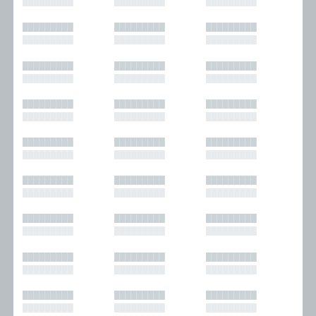
█████████
█████████
█████████
█████████
█████████
█████████
█████████
█████████
█████████
█████████
█████████
█████████
█████████
█████████
█████████
█████████
█████████
█████████
█████████
█████████
█████████
█████████
█████████
█████████
█████████
█████████
█████████
█████████
█████████
█████████
█████████
█████████
█████████
█████████
█████████
█████████
█████████
█████████
█████████
█████████
█████████
█████████
█████████
█████████
█████████
█████████
█████████
█████████
█████████
█████████
█████████