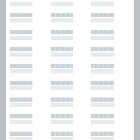
█████████
█████████
█████████
█████████
█████████
█████████
█████████
█████████
█████████
█████████
█████████
█████████
█████████
█████████
█████████
█████████
█████████
█████████
█████████
█████████
█████████
█████████
█████████
█████████
█████████
█████████
█████████
█████████
█████████
█████████
█████████
█████████
█████████
█████████
█████████
█████████
█████████
█████████
█████████
█████████
█████████
█████████
█████████
█████████
█████████
█████████
█████████
█████████
█████████
█████████
█████████