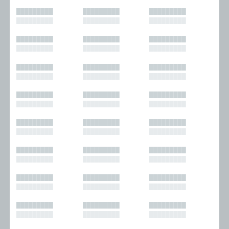
█████████
█████████
█████████
█████████
█████████
█████████
█████████
█████████
█████████
█████████
█████████
█████████
█████████
█████████
█████████
█████████
█████████
█████████
█████████
█████████
█████████
█████████
█████████
█████████
█████████
█████████
█████████
█████████
█████████
█████████
█████████
█████████
█████████
█████████
█████████
█████████
█████████
█████████
█████████
█████████
█████████
█████████
█████████
█████████
█████████
█████████
█████████
█████████