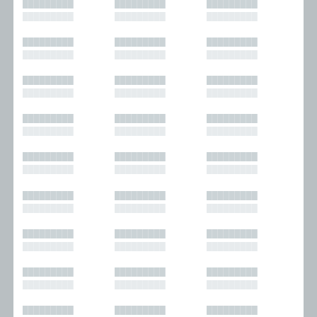
█████████
█████████
█████████
█████████
█████████
█████████
█████████
█████████
█████████
█████████
█████████
█████████
█████████
█████████
█████████
█████████
█████████
█████████
█████████
█████████
█████████
█████████
█████████
█████████
█████████
█████████
█████████
█████████
█████████
█████████
█████████
█████████
█████████
█████████
█████████
█████████
█████████
█████████
█████████
█████████
█████████
█████████
█████████
█████████
█████████
█████████
█████████
█████████
█████████
█████████
█████████