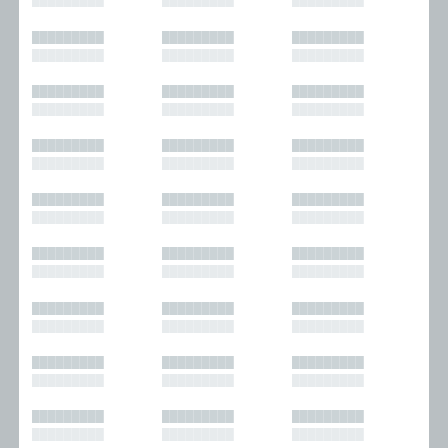
█████████
█████████
█████████
█████████
█████████
█████████
█████████
█████████
█████████
█████████
█████████
█████████
█████████
█████████
█████████
█████████
█████████
█████████
█████████
█████████
█████████
█████████
█████████
█████████
█████████
█████████
█████████
█████████
█████████
█████████
█████████
█████████
█████████
█████████
█████████
█████████
█████████
█████████
█████████
█████████
█████████
█████████
█████████
█████████
█████████
█████████
█████████
█████████
█████████
█████████
█████████