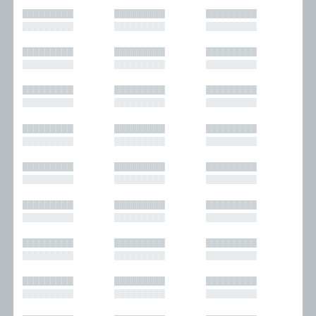
█████████
█████████
█████████
█████████
█████████
█████████
█████████
█████████
█████████
█████████
█████████
█████████
█████████
█████████
█████████
█████████
█████████
█████████
█████████
█████████
█████████
█████████
█████████
█████████
█████████
█████████
█████████
█████████
█████████
█████████
█████████
█████████
█████████
█████████
█████████
█████████
█████████
█████████
█████████
█████████
█████████
█████████
█████████
█████████
█████████
█████████
█████████
█████████