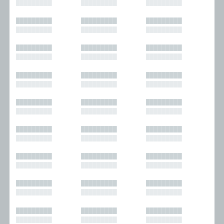
█████████
█████████
█████████
█████████
█████████
█████████
█████████
█████████
█████████
█████████
█████████
█████████
█████████
█████████
█████████
█████████
█████████
█████████
█████████
█████████
█████████
█████████
█████████
█████████
█████████
█████████
█████████
█████████
█████████
█████████
█████████
█████████
█████████
█████████
█████████
█████████
█████████
█████████
█████████
█████████
█████████
█████████
█████████
█████████
█████████
█████████
█████████
█████████
█████████
█████████
█████████