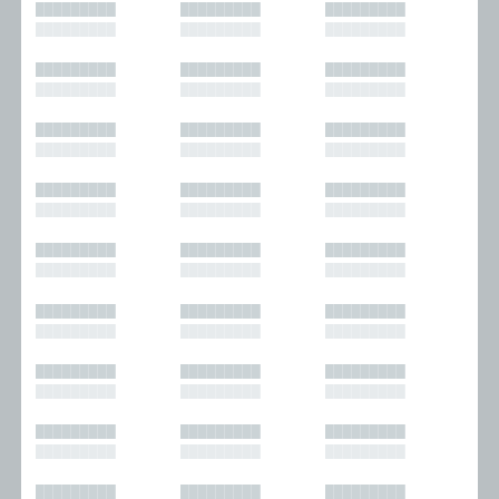
█████████
█████████
█████████
█████████
█████████
█████████
█████████
█████████
█████████
█████████
█████████
█████████
█████████
█████████
█████████
█████████
█████████
█████████
█████████
█████████
█████████
█████████
█████████
█████████
█████████
█████████
█████████
█████████
█████████
█████████
█████████
█████████
█████████
█████████
█████████
█████████
█████████
█████████
█████████
█████████
█████████
█████████
█████████
█████████
█████████
█████████
█████████
█████████
█████████
█████████
█████████