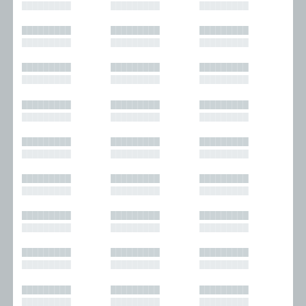
█████████
█████████
█████████
█████████
█████████
█████████
█████████
█████████
█████████
█████████
█████████
█████████
█████████
█████████
█████████
█████████
█████████
█████████
█████████
█████████
█████████
█████████
█████████
█████████
█████████
█████████
█████████
█████████
█████████
█████████
█████████
█████████
█████████
█████████
█████████
█████████
█████████
█████████
█████████
█████████
█████████
█████████
█████████
█████████
█████████
█████████
█████████
█████████
█████████
█████████
█████████