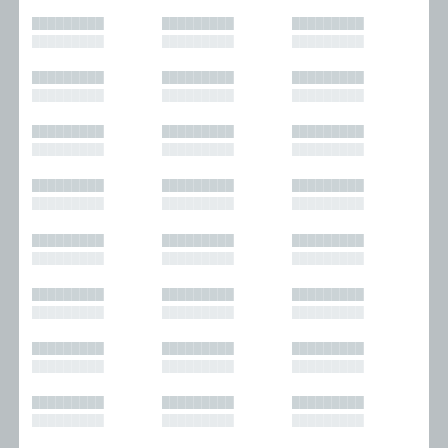
█████████
█████████
█████████
█████████
█████████
█████████
█████████
█████████
█████████
█████████
█████████
█████████
█████████
█████████
█████████
█████████
█████████
█████████
█████████
█████████
█████████
█████████
█████████
█████████
█████████
█████████
█████████
█████████
█████████
█████████
█████████
█████████
█████████
█████████
█████████
█████████
█████████
█████████
█████████
█████████
█████████
█████████
█████████
█████████
█████████
█████████
█████████
█████████