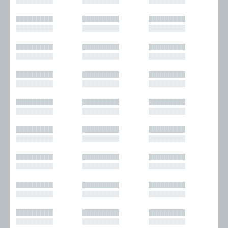
█████████
█████████
█████████
█████████
█████████
█████████
█████████
█████████
█████████
█████████
█████████
█████████
█████████
█████████
█████████
█████████
█████████
█████████
█████████
█████████
█████████
█████████
█████████
█████████
█████████
█████████
█████████
█████████
█████████
█████████
█████████
█████████
█████████
█████████
█████████
█████████
█████████
█████████
█████████
█████████
█████████
█████████
█████████
█████████
█████████
█████████
█████████
█████████
█████████
█████████
█████████