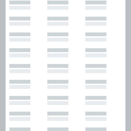
█████████
█████████
█████████
█████████
█████████
█████████
█████████
█████████
█████████
█████████
█████████
█████████
█████████
█████████
█████████
█████████
█████████
█████████
█████████
█████████
█████████
█████████
█████████
█████████
█████████
█████████
█████████
█████████
█████████
█████████
█████████
█████████
█████████
█████████
█████████
█████████
█████████
█████████
█████████
█████████
█████████
█████████
█████████
█████████
█████████
█████████
█████████
█████████
█████████
█████████
█████████