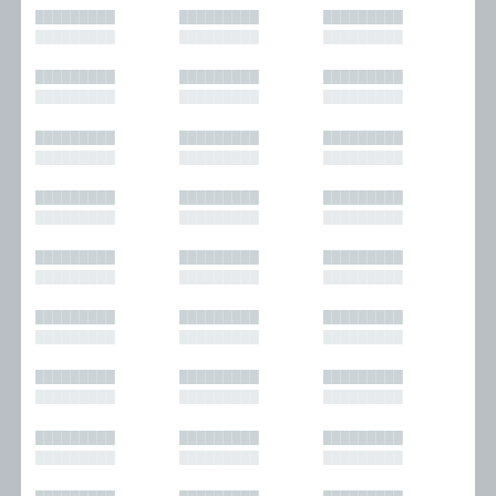
█████████
█████████
█████████
█████████
█████████
█████████
█████████
█████████
█████████
█████████
█████████
█████████
█████████
█████████
█████████
█████████
█████████
█████████
█████████
█████████
█████████
█████████
█████████
█████████
█████████
█████████
█████████
█████████
█████████
█████████
█████████
█████████
█████████
█████████
█████████
█████████
█████████
█████████
█████████
█████████
█████████
█████████
█████████
█████████
█████████
█████████
█████████
█████████