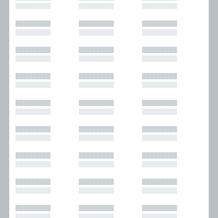
█████████
█████████
█████████
█████████
█████████
█████████
█████████
█████████
█████████
█████████
█████████
█████████
█████████
█████████
█████████
█████████
█████████
█████████
█████████
█████████
█████████
█████████
█████████
█████████
█████████
█████████
█████████
█████████
█████████
█████████
█████████
█████████
█████████
█████████
█████████
█████████
█████████
█████████
█████████
█████████
█████████
█████████
█████████
█████████
█████████
█████████
█████████
█████████
█████████
█████████
█████████