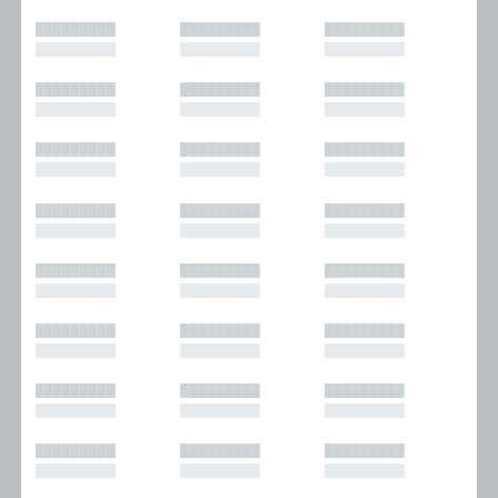
█████████
█████████
█████████
█████████
█████████
█████████
█████████
█████████
█████████
█████████
█████████
█████████
█████████
█████████
█████████
█████████
█████████
█████████
█████████
█████████
█████████
█████████
█████████
█████████
█████████
█████████
█████████
█████████
█████████
█████████
█████████
█████████
█████████
█████████
█████████
█████████
█████████
█████████
█████████
█████████
█████████
█████████
█████████
█████████
█████████
█████████
█████████
█████████