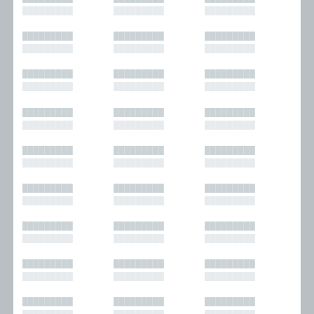
█████████
█████████
█████████
█████████
█████████
█████████
█████████
█████████
█████████
█████████
█████████
█████████
█████████
█████████
█████████
█████████
█████████
█████████
█████████
█████████
█████████
█████████
█████████
█████████
█████████
█████████
█████████
█████████
█████████
█████████
█████████
█████████
█████████
█████████
█████████
█████████
█████████
█████████
█████████
█████████
█████████
█████████
█████████
█████████
█████████
█████████
█████████
█████████