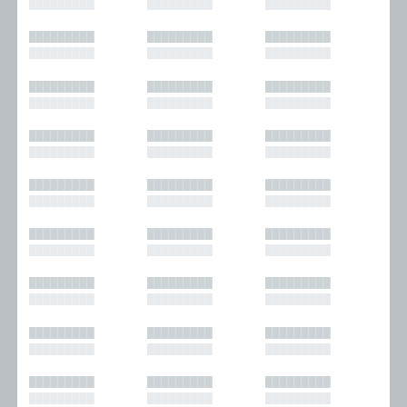
█████████
█████████
█████████
█████████
█████████
█████████
█████████
█████████
█████████
█████████
█████████
█████████
█████████
█████████
█████████
█████████
█████████
█████████
█████████
█████████
█████████
█████████
█████████
█████████
█████████
█████████
█████████
█████████
█████████
█████████
█████████
█████████
█████████
█████████
█████████
█████████
█████████
█████████
█████████
█████████
█████████
█████████
█████████
█████████
█████████
█████████
█████████
█████████
█████████
█████████
█████████