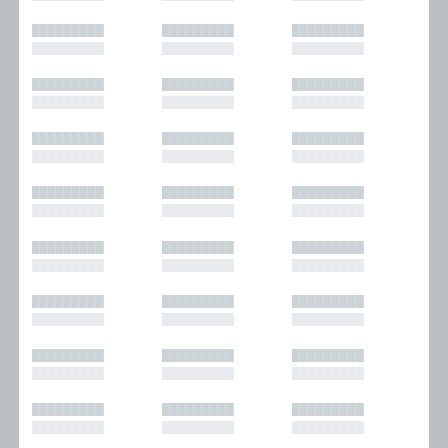
█████████
█████████
█████████
█████████
█████████
█████████
█████████
█████████
█████████
█████████
█████████
█████████
█████████
█████████
█████████
█████████
█████████
█████████
█████████
█████████
█████████
█████████
█████████
█████████
█████████
█████████
█████████
█████████
█████████
█████████
█████████
█████████
█████████
█████████
█████████
█████████
█████████
█████████
█████████
█████████
█████████
█████████
█████████
█████████
█████████
█████████
█████████
█████████