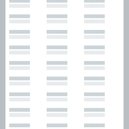
█████████
█████████
█████████
█████████
█████████
█████████
█████████
█████████
█████████
█████████
█████████
█████████
█████████
█████████
█████████
█████████
█████████
█████████
█████████
█████████
█████████
█████████
█████████
█████████
█████████
█████████
█████████
█████████
█████████
█████████
█████████
█████████
█████████
█████████
█████████
█████████
█████████
█████████
█████████
█████████
█████████
█████████
█████████
█████████
█████████
█████████
█████████
█████████
█████████
█████████
█████████