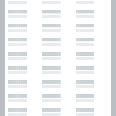
█████████
█████████
█████████
█████████
█████████
█████████
█████████
█████████
█████████
█████████
█████████
█████████
█████████
█████████
█████████
█████████
█████████
█████████
█████████
█████████
█████████
█████████
█████████
█████████
█████████
█████████
█████████
█████████
█████████
█████████
█████████
█████████
█████████
█████████
█████████
█████████
█████████
█████████
█████████
█████████
█████████
█████████
█████████
█████████
█████████
█████████
█████████
█████████
█████████
█████████
█████████