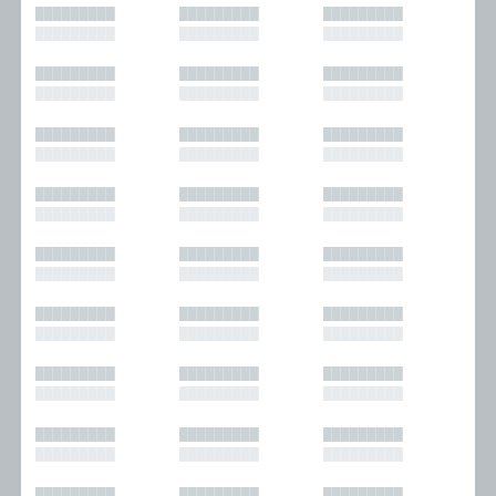
█████████
█████████
█████████
█████████
█████████
█████████
█████████
█████████
█████████
█████████
█████████
█████████
█████████
█████████
█████████
█████████
█████████
█████████
█████████
█████████
█████████
█████████
█████████
█████████
█████████
█████████
█████████
█████████
█████████
█████████
█████████
█████████
█████████
█████████
█████████
█████████
█████████
█████████
█████████
█████████
█████████
█████████
█████████
█████████
█████████
█████████
█████████
█████████
█████████
█████████
█████████