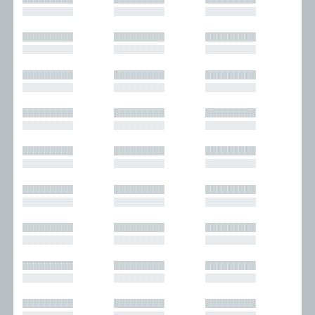
█████████
█████████
█████████
█████████
█████████
█████████
█████████
█████████
█████████
█████████
█████████
█████████
█████████
█████████
█████████
█████████
█████████
█████████
█████████
█████████
█████████
█████████
█████████
█████████
█████████
█████████
█████████
█████████
█████████
█████████
█████████
█████████
█████████
█████████
█████████
█████████
█████████
█████████
█████████
█████████
█████████
█████████
█████████
█████████
█████████
█████████
█████████
█████████