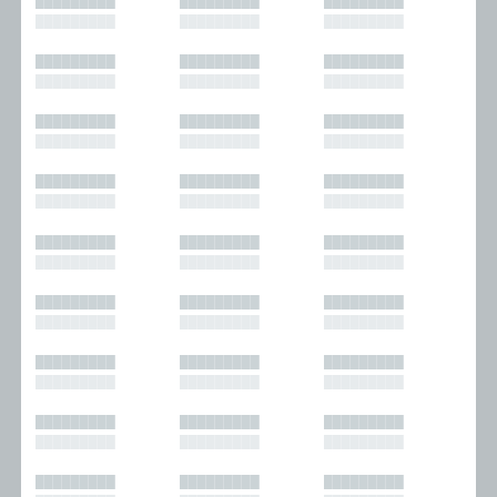
█████████
█████████
█████████
█████████
█████████
█████████
█████████
█████████
█████████
█████████
█████████
█████████
█████████
█████████
█████████
█████████
█████████
█████████
█████████
█████████
█████████
█████████
█████████
█████████
█████████
█████████
█████████
█████████
█████████
█████████
█████████
█████████
█████████
█████████
█████████
█████████
█████████
█████████
█████████
█████████
█████████
█████████
█████████
█████████
█████████
█████████
█████████
█████████
█████████
█████████
█████████