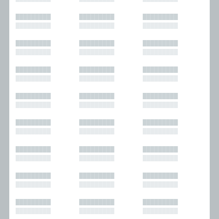
█████████
█████████
█████████
█████████
█████████
█████████
█████████
█████████
█████████
█████████
█████████
█████████
█████████
█████████
█████████
█████████
█████████
█████████
█████████
█████████
█████████
█████████
█████████
█████████
█████████
█████████
█████████
█████████
█████████
█████████
█████████
█████████
█████████
█████████
█████████
█████████
█████████
█████████
█████████
█████████
█████████
█████████
█████████
█████████
█████████
█████████
█████████
█████████