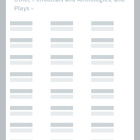
Plays
All
Novels
█████████
█████████
█████████
Bibliophilic
Other
█████████
█████████
█████████
Columns
Performances
Forewords
Periodicals and
█████████
█████████
█████████
Interviews
Anthologies
█████████
█████████
█████████
Journalism
Plays
Kasimir
Short Stories
█████████
█████████
█████████
Nonfiction
█████████
█████████
█████████
█████████
█████████
█████████
█████████
█████████
█████████
█████████
█████████
█████████
█████████
█████████
█████████
█████████
█████████
█████████
█████████
█████████
█████████
█████████
█████████
█████████
█████████
█████████
█████████