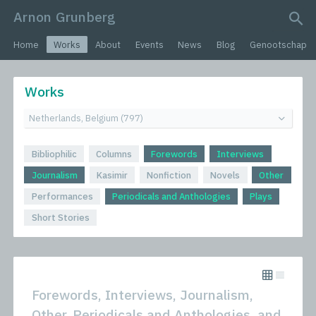
Arnon Grunberg
search query
Home
Works
About
Events
News
Blog
Genootschap
Works
Bibliophilic
Columns
Forewords
Interviews
Journalism
Kasimir
Nonfiction
Novels
Other
Performances
Periodicals and Anthologies
Plays
Short Stories
Forewords, Interviews, Journalism,
Other, Periodicals and Anthologies, and