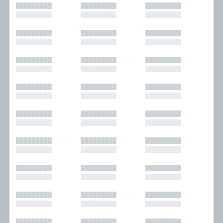
█████████
█████████
█████████
█████████
█████████
█████████
█████████
█████████
█████████
█████████
█████████
█████████
█████████
█████████
█████████
█████████
█████████
█████████
█████████
█████████
█████████
█████████
█████████
█████████
█████████
█████████
█████████
█████████
█████████
█████████
█████████
█████████
█████████
█████████
█████████
█████████
█████████
█████████
█████████
█████████
█████████
█████████
█████████
█████████
█████████
█████████
█████████
█████████
█████████
█████████
█████████