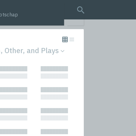
otschap
search query
, Other, and Plays
tion
█████████
█████████
s
█████████
█████████
rmances
█████████
█████████
icals and Anthologies
█████████
█████████
Stories
█████████
█████████
█████████
█████████
█████████
█████████