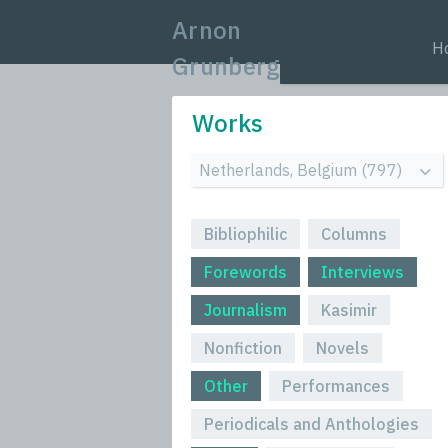
Arnon
H
Grunberg
Works
Bibliophilic
Columns
Forewords
Interviews
Journalism
Kasimir
Nonfiction
Novels
Other
Performances
Periodicals and Anthologies