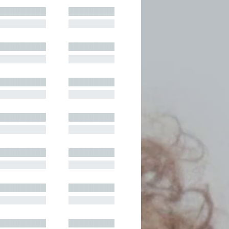
█████████
█████████
█████████
█████████
█████████
█████████
█████████
█████████
█████████
█████████
█████████
█████████
█████████
█████████
█████████
█████████
█████████
█████████
█████████
█████████
█████████
█████████
█████████
█████████
█████████
█████████