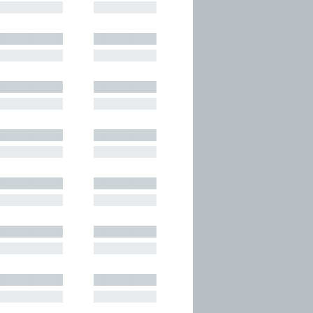
█████████
█████████
█████████
█████████
█████████
█████████
█████████
█████████
█████████
█████████
█████████
█████████
█████████
█████████
█████████
█████████
█████████
█████████
█████████
█████████
█████████
█████████
█████████
█████████
█████████
█████████