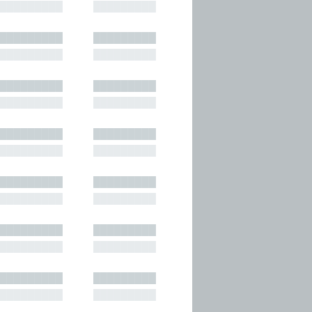
█████████
█████████
█████████
█████████
█████████
█████████
█████████
█████████
█████████
█████████
█████████
█████████
█████████
█████████
█████████
█████████
█████████
█████████
█████████
█████████
█████████
█████████
█████████
█████████
█████████
█████████