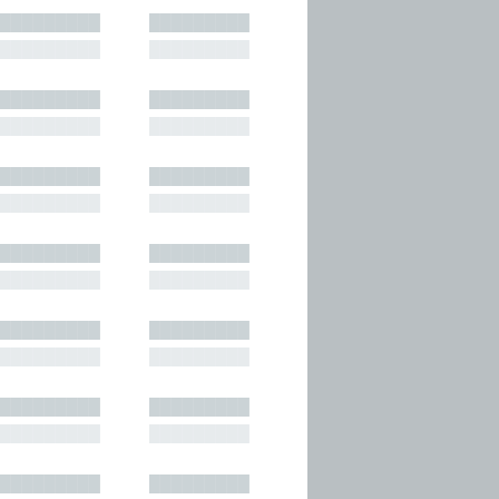
█████████
█████████
█████████
█████████
█████████
█████████
█████████
█████████
█████████
█████████
█████████
█████████
█████████
█████████
█████████
█████████
█████████
█████████
█████████
█████████
█████████
█████████
█████████
█████████
█████████
█████████