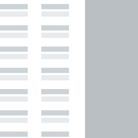
█████████
█████████
█████████
█████████
█████████
█████████
█████████
█████████
█████████
█████████
█████████
█████████
█████████
█████████
█████████
█████████
█████████
█████████
█████████
█████████
█████████
█████████
█████████
█████████
█████████
█████████