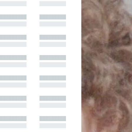
█████████
█████████
█████████
█████████
█████████
█████████
█████████
█████████
█████████
█████████
█████████
█████████
█████████
█████████
█████████
█████████
█████████
█████████
█████████
█████████
█████████
█████████
█████████
█████████
█████████
█████████