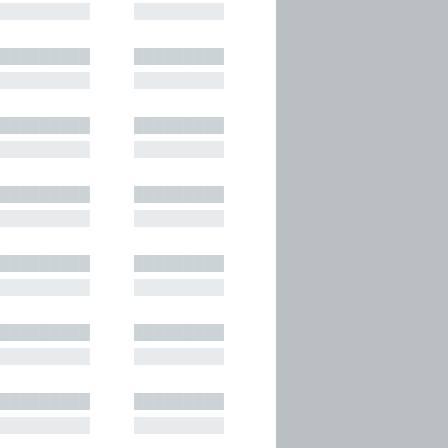
█████████
█████████
█████████
█████████
█████████
█████████
█████████
█████████
█████████
█████████
█████████
█████████
█████████
█████████
█████████
█████████
█████████
█████████
█████████
█████████
█████████
█████████
█████████
█████████
█████████
█████████