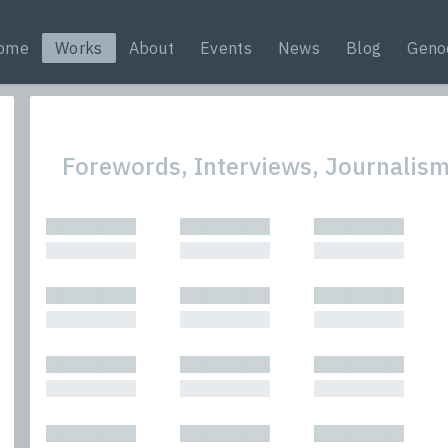
ome
Works
About
Events
News
Blog
Geno
Forewords, Interviews, Journalism
All
Nonfic
█████████
█████████
█████████
Bibliophilic
Novel
█████████
█████████
█████████
Columns
Other
Forewords
Perfo
█████████
█████████
█████████
Interviews
Period
█████████
█████████
█████████
Journalism
Plays
Kasimir
Short 
█████████
█████████
█████████
█████████
█████████
█████████
█████████
█████████
█████████