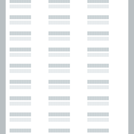
█████████
█████████
█████████
█████████
█████████
█████████
█████████
█████████
█████████
█████████
█████████
█████████
█████████
█████████
█████████
█████████
█████████
█████████
█████████
█████████
█████████
█████████
█████████
█████████
█████████
█████████
█████████
█████████
█████████
█████████
█████████
█████████
█████████
█████████
█████████
█████████
█████████
█████████
█████████
█████████
█████████
█████████
█████████
█████████
█████████
█████████
█████████
█████████
█████████
█████████
█████████