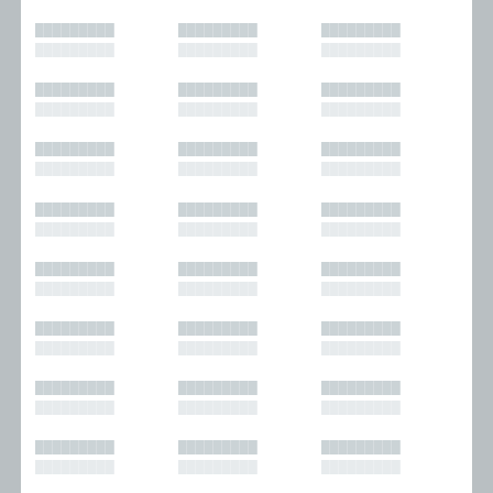
█████████
█████████
█████████
█████████
█████████
█████████
█████████
█████████
█████████
█████████
█████████
█████████
█████████
█████████
█████████
█████████
█████████
█████████
█████████
█████████
█████████
█████████
█████████
█████████
█████████
█████████
█████████
█████████
█████████
█████████
█████████
█████████
█████████
█████████
█████████
█████████
█████████
█████████
█████████
█████████
█████████
█████████
█████████
█████████
█████████
█████████
█████████
█████████