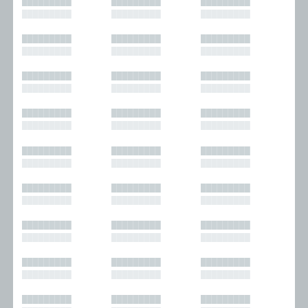
█████████
█████████
█████████
█████████
█████████
█████████
█████████
█████████
█████████
█████████
█████████
█████████
█████████
█████████
█████████
█████████
█████████
█████████
█████████
█████████
█████████
█████████
█████████
█████████
█████████
█████████
█████████
█████████
█████████
█████████
█████████
█████████
█████████
█████████
█████████
█████████
█████████
█████████
█████████
█████████
█████████
█████████
█████████
█████████
█████████
█████████
█████████
█████████
█████████
█████████
█████████