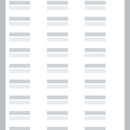
█████████
█████████
█████████
█████████
█████████
█████████
█████████
█████████
█████████
█████████
█████████
█████████
█████████
█████████
█████████
█████████
█████████
█████████
█████████
█████████
█████████
█████████
█████████
█████████
█████████
█████████
█████████
█████████
█████████
█████████
█████████
█████████
█████████
█████████
█████████
█████████
█████████
█████████
█████████
█████████
█████████
█████████
█████████
█████████
█████████
█████████
█████████
█████████
█████████
█████████
█████████