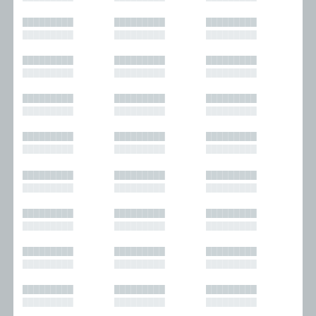
█████████
█████████
█████████
█████████
█████████
█████████
█████████
█████████
█████████
█████████
█████████
█████████
█████████
█████████
█████████
█████████
█████████
█████████
█████████
█████████
█████████
█████████
█████████
█████████
█████████
█████████
█████████
█████████
█████████
█████████
█████████
█████████
█████████
█████████
█████████
█████████
█████████
█████████
█████████
█████████
█████████
█████████
█████████
█████████
█████████
█████████
█████████
█████████