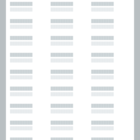
█████████
█████████
█████████
█████████
█████████
█████████
█████████
█████████
█████████
█████████
█████████
█████████
█████████
█████████
█████████
█████████
█████████
█████████
█████████
█████████
█████████
█████████
█████████
█████████
█████████
█████████
█████████
█████████
█████████
█████████
█████████
█████████
█████████
█████████
█████████
█████████
█████████
█████████
█████████
█████████
█████████
█████████
█████████
█████████
█████████
█████████
█████████
█████████
█████████
█████████
█████████