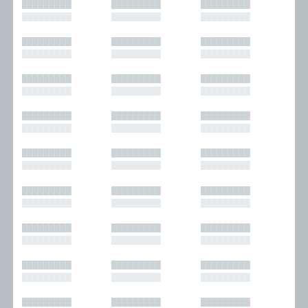
█████████
█████████
█████████
█████████
█████████
█████████
█████████
█████████
█████████
█████████
█████████
█████████
█████████
█████████
█████████
█████████
█████████
█████████
█████████
█████████
█████████
█████████
█████████
█████████
█████████
█████████
█████████
█████████
█████████
█████████
█████████
█████████
█████████
█████████
█████████
█████████
█████████
█████████
█████████
█████████
█████████
█████████
█████████
█████████
█████████
█████████
█████████
█████████
█████████
█████████
█████████