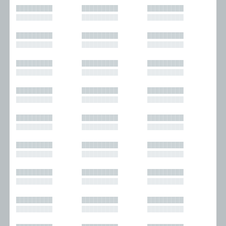
█████████
█████████
█████████
█████████
█████████
█████████
█████████
█████████
█████████
█████████
█████████
█████████
█████████
█████████
█████████
█████████
█████████
█████████
█████████
█████████
█████████
█████████
█████████
█████████
█████████
█████████
█████████
█████████
█████████
█████████
█████████
█████████
█████████
█████████
█████████
█████████
█████████
█████████
█████████
█████████
█████████
█████████
█████████
█████████
█████████
█████████
█████████
█████████