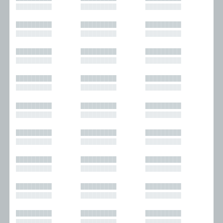
█████████
█████████
█████████
█████████
█████████
█████████
█████████
█████████
█████████
█████████
█████████
█████████
█████████
█████████
█████████
█████████
█████████
█████████
█████████
█████████
█████████
█████████
█████████
█████████
█████████
█████████
█████████
█████████
█████████
█████████
█████████
█████████
█████████
█████████
█████████
█████████
█████████
█████████
█████████
█████████
█████████
█████████
█████████
█████████
█████████
█████████
█████████
█████████
█████████
█████████
█████████