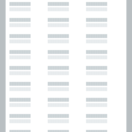
█████████
█████████
█████████
█████████
█████████
█████████
█████████
█████████
█████████
█████████
█████████
█████████
█████████
█████████
█████████
█████████
█████████
█████████
█████████
█████████
█████████
█████████
█████████
█████████
█████████
█████████
█████████
█████████
█████████
█████████
█████████
█████████
█████████
█████████
█████████
█████████
█████████
█████████
█████████
█████████
█████████
█████████
█████████
█████████
█████████
█████████
█████████
█████████
█████████
█████████
█████████