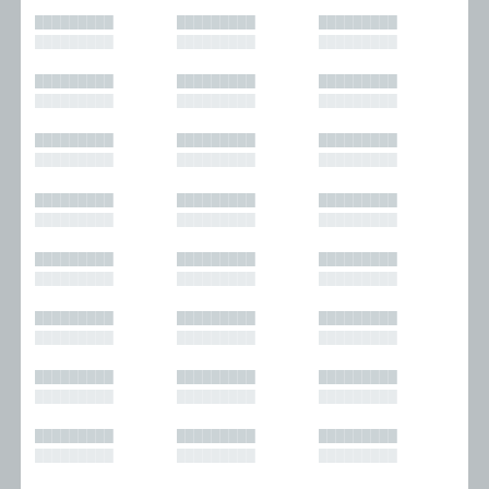
█████████
█████████
█████████
█████████
█████████
█████████
█████████
█████████
█████████
█████████
█████████
█████████
█████████
█████████
█████████
█████████
█████████
█████████
█████████
█████████
█████████
█████████
█████████
█████████
█████████
█████████
█████████
█████████
█████████
█████████
█████████
█████████
█████████
█████████
█████████
█████████
█████████
█████████
█████████
█████████
█████████
█████████
█████████
█████████
█████████
█████████
█████████
█████████