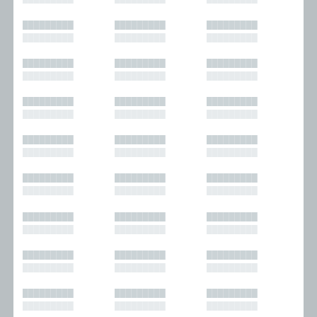
█████████
█████████
█████████
█████████
█████████
█████████
█████████
█████████
█████████
█████████
█████████
█████████
█████████
█████████
█████████
█████████
█████████
█████████
█████████
█████████
█████████
█████████
█████████
█████████
█████████
█████████
█████████
█████████
█████████
█████████
█████████
█████████
█████████
█████████
█████████
█████████
█████████
█████████
█████████
█████████
█████████
█████████
█████████
█████████
█████████
█████████
█████████
█████████