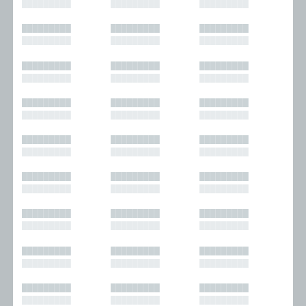
█████████
█████████
█████████
█████████
█████████
█████████
█████████
█████████
█████████
█████████
█████████
█████████
█████████
█████████
█████████
█████████
█████████
█████████
█████████
█████████
█████████
█████████
█████████
█████████
█████████
█████████
█████████
█████████
█████████
█████████
█████████
█████████
█████████
█████████
█████████
█████████
█████████
█████████
█████████
█████████
█████████
█████████
█████████
█████████
█████████
█████████
█████████
█████████
█████████
█████████
█████████