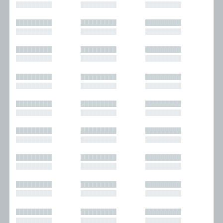
█████████
█████████
█████████
█████████
█████████
█████████
█████████
█████████
█████████
█████████
█████████
█████████
█████████
█████████
█████████
█████████
█████████
█████████
█████████
█████████
█████████
█████████
█████████
█████████
█████████
█████████
█████████
█████████
█████████
█████████
█████████
█████████
█████████
█████████
█████████
█████████
█████████
█████████
█████████
█████████
█████████
█████████
█████████
█████████
█████████
█████████
█████████
█████████
█████████
█████████
█████████