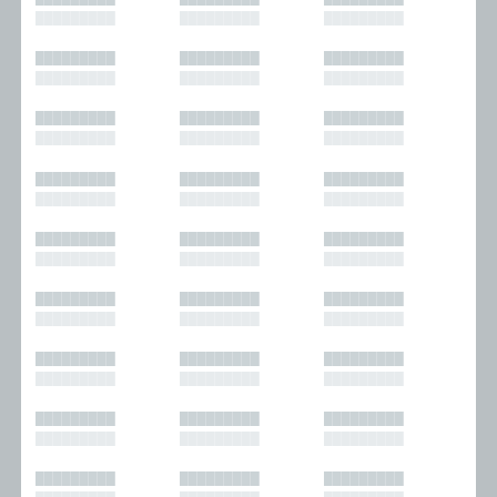
█████████
█████████
█████████
█████████
█████████
█████████
█████████
█████████
█████████
█████████
█████████
█████████
█████████
█████████
█████████
█████████
█████████
█████████
█████████
█████████
█████████
█████████
█████████
█████████
█████████
█████████
█████████
█████████
█████████
█████████
█████████
█████████
█████████
█████████
█████████
█████████
█████████
█████████
█████████
█████████
█████████
█████████
█████████
█████████
█████████
█████████
█████████
█████████