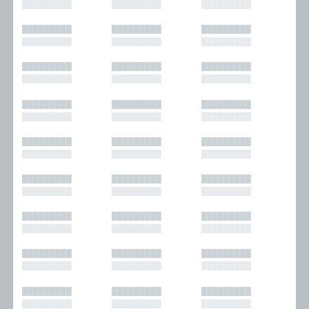
█████████
█████████
█████████
█████████
█████████
█████████
█████████
█████████
█████████
█████████
█████████
█████████
█████████
█████████
█████████
█████████
█████████
█████████
█████████
█████████
█████████
█████████
█████████
█████████
█████████
█████████
█████████
█████████
█████████
█████████
█████████
█████████
█████████
█████████
█████████
█████████
█████████
█████████
█████████
█████████
█████████
█████████
█████████
█████████
█████████
█████████
█████████
█████████
█████████
█████████
█████████