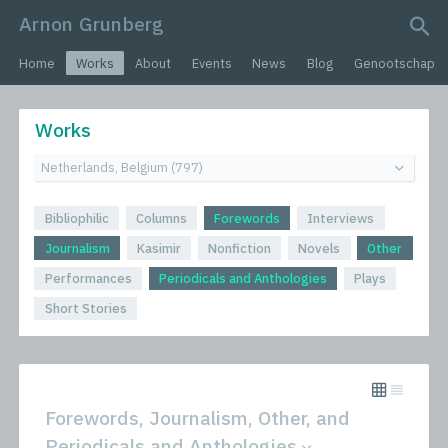
Arnon Grunberg
search query
Home
Works
About
Events
News
Blog
Genootschap
Works
Bibliophilic
Columns
Forewords
Interviews
Journalism
Kasimir
Nonfiction
Novels
Other
Performances
Periodicals and Anthologies
Plays
Short Stories
Forewords, Journalism, Other, and
Periodicals and Anthologies