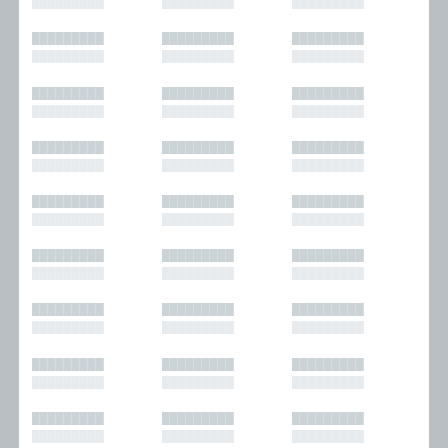
█████████
█████████
█████████
█████████
█████████
█████████
█████████
█████████
█████████
█████████
█████████
█████████
█████████
█████████
█████████
█████████
█████████
█████████
█████████
█████████
█████████
█████████
█████████
█████████
█████████
█████████
█████████
█████████
█████████
█████████
█████████
█████████
█████████
█████████
█████████
█████████
█████████
█████████
█████████
█████████
█████████
█████████
█████████
█████████
█████████
█████████
█████████
█████████
█████████
█████████
█████████