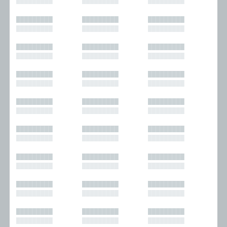
█████████
█████████
█████████
█████████
█████████
█████████
█████████
█████████
█████████
█████████
█████████
█████████
█████████
█████████
█████████
█████████
█████████
█████████
█████████
█████████
█████████
█████████
█████████
█████████
█████████
█████████
█████████
█████████
█████████
█████████
█████████
█████████
█████████
█████████
█████████
█████████
█████████
█████████
█████████
█████████
█████████
█████████
█████████
█████████
█████████
█████████
█████████
█████████
█████████
█████████
█████████