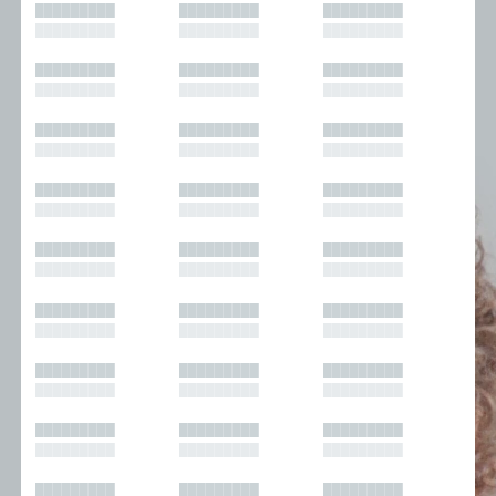
█████████
█████████
█████████
█████████
█████████
█████████
█████████
█████████
█████████
█████████
█████████
█████████
█████████
█████████
█████████
█████████
█████████
█████████
█████████
█████████
█████████
█████████
█████████
█████████
█████████
█████████
█████████
█████████
█████████
█████████
█████████
█████████
█████████
█████████
█████████
█████████
█████████
█████████
█████████
█████████
█████████
█████████
█████████
█████████
█████████
█████████
█████████
█████████
█████████
█████████
█████████