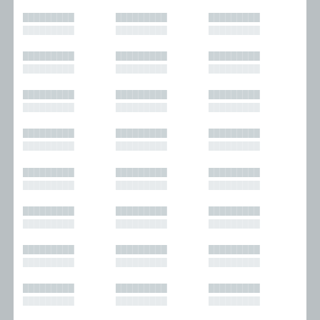
█████████
█████████
█████████
█████████
█████████
█████████
█████████
█████████
█████████
█████████
█████████
█████████
█████████
█████████
█████████
█████████
█████████
█████████
█████████
█████████
█████████
█████████
█████████
█████████
█████████
█████████
█████████
█████████
█████████
█████████
█████████
█████████
█████████
█████████
█████████
█████████
█████████
█████████
█████████
█████████
█████████
█████████
█████████
█████████
█████████
█████████
█████████
█████████