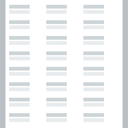
█████████
█████████
█████████
█████████
█████████
█████████
█████████
█████████
█████████
█████████
█████████
█████████
█████████
█████████
█████████
█████████
█████████
█████████
█████████
█████████
█████████
█████████
█████████
█████████
█████████
█████████
█████████
█████████
█████████
█████████
█████████
█████████
█████████
█████████
█████████
█████████
█████████
█████████
█████████
█████████
█████████
█████████
█████████
█████████
█████████
█████████
█████████
█████████