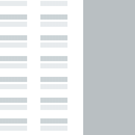
█████████
█████████
█████████
█████████
█████████
█████████
█████████
█████████
█████████
█████████
█████████
█████████
█████████
█████████
█████████
█████████
█████████
█████████
█████████
█████████
█████████
█████████
█████████
█████████
█████████
█████████