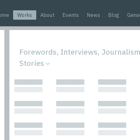
ome
Works
About
Events
News
Blog
Geno
Forewords, Interviews, Journalism
Stories
All
Nonfic
█████████
█████████
█████████
Bibliophilic
Novel
█████████
█████████
█████████
Columns
Other
Forewords
Perfo
█████████
█████████
█████████
Interviews
Period
█████████
█████████
█████████
Journalism
Plays
Kasimir
Short 
█████████
█████████
█████████
█████████
█████████
█████████