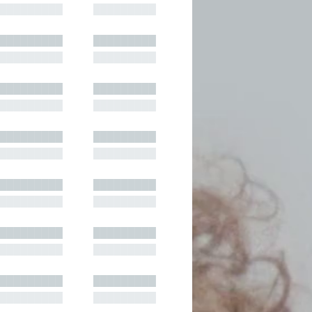
█████████
█████████
█████████
█████████
█████████
█████████
█████████
█████████
█████████
█████████
█████████
█████████
█████████
█████████
█████████
█████████
█████████
█████████
█████████
█████████
█████████
█████████
█████████
█████████
█████████
█████████