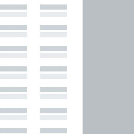
█████████
█████████
█████████
█████████
█████████
█████████
█████████
█████████
█████████
█████████
█████████
█████████
█████████
█████████
█████████
█████████
█████████
█████████
█████████
█████████
█████████
█████████
█████████
█████████
█████████
█████████