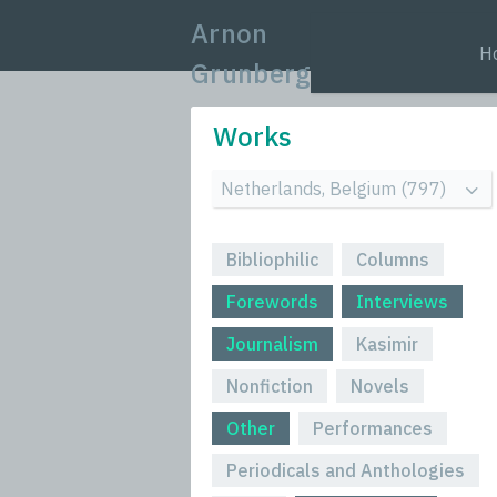
Arnon
H
Grunberg
Works
Bibliophilic
Columns
Forewords
Interviews
Journalism
Kasimir
Nonfiction
Novels
Other
Performances
Periodicals and Anthologies