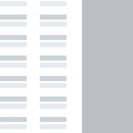
█████████
█████████
█████████
█████████
█████████
█████████
█████████
█████████
█████████
█████████
█████████
█████████
█████████
█████████
█████████
█████████
█████████
█████████
█████████
█████████
█████████
█████████
█████████
█████████
█████████
█████████