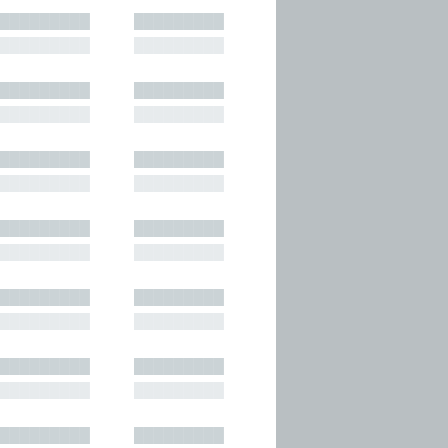
█████████
█████████
█████████
█████████
█████████
█████████
█████████
█████████
█████████
█████████
█████████
█████████
█████████
█████████
█████████
█████████
█████████
█████████
█████████
█████████
█████████
█████████
█████████
█████████
█████████
█████████