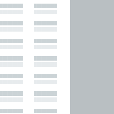
█████████
█████████
█████████
█████████
█████████
█████████
█████████
█████████
█████████
█████████
█████████
█████████
█████████
█████████
█████████
█████████
█████████
█████████
█████████
█████████
█████████
█████████
█████████
█████████
█████████
█████████