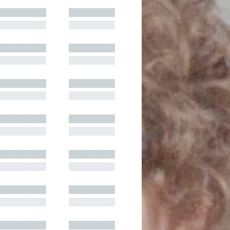
█████████
█████████
█████████
█████████
█████████
█████████
█████████
█████████
█████████
█████████
█████████
█████████
█████████
█████████
█████████
█████████
█████████
█████████
█████████
█████████
█████████
█████████
█████████
█████████
█████████
█████████