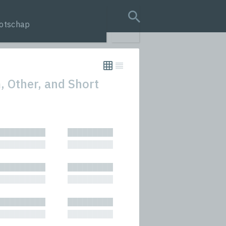
otschap
search query
, Other, and Short
tion
█████████
█████████
s
█████████
█████████
rmances
█████████
█████████
icals and Anthologies
█████████
█████████
Stories
█████████
█████████
█████████
█████████