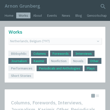
Arnon Grunberg
search query
Home
Works
About
Events
News
Blog
Genootschap
Works
Bibliophilic
Columns
Forewords
Interviews
Journalism
Kasimir
Nonfiction
Novels
Other
Performances
Periodicals and Anthologies
Plays
Short Stories
Columns, Forewords, Interviews,
Journalism, Kasimir, Other, Periodicals