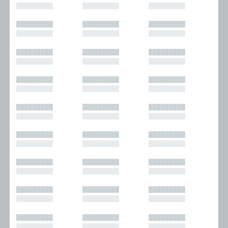
█████████
█████████
█████████
█████████
█████████
█████████
█████████
█████████
█████████
█████████
█████████
█████████
█████████
█████████
█████████
█████████
█████████
█████████
█████████
█████████
█████████
█████████
█████████
█████████
█████████
█████████
█████████
█████████
█████████
█████████
█████████
█████████
█████████
█████████
█████████
█████████
█████████
█████████
█████████
█████████
█████████
█████████
█████████
█████████
█████████
█████████
█████████
█████████
█████████
█████████
█████████