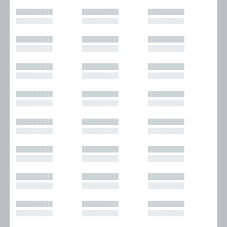
█████████
█████████
█████████
█████████
█████████
█████████
█████████
█████████
█████████
█████████
█████████
█████████
█████████
█████████
█████████
█████████
█████████
█████████
█████████
█████████
█████████
█████████
█████████
█████████
█████████
█████████
█████████
█████████
█████████
█████████
█████████
█████████
█████████
█████████
█████████
█████████
█████████
█████████
█████████
█████████
█████████
█████████
█████████
█████████
█████████
█████████
█████████
█████████