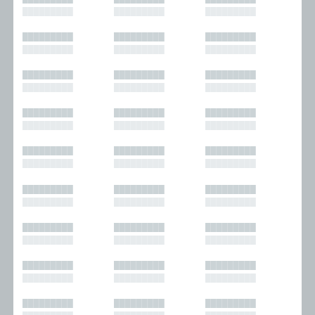
█████████
█████████
█████████
█████████
█████████
█████████
█████████
█████████
█████████
█████████
█████████
█████████
█████████
█████████
█████████
█████████
█████████
█████████
█████████
█████████
█████████
█████████
█████████
█████████
█████████
█████████
█████████
█████████
█████████
█████████
█████████
█████████
█████████
█████████
█████████
█████████
█████████
█████████
█████████
█████████
█████████
█████████
█████████
█████████
█████████
█████████
█████████
█████████