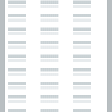
█████████
█████████
█████████
█████████
█████████
█████████
█████████
█████████
█████████
█████████
█████████
█████████
█████████
█████████
█████████
█████████
█████████
█████████
█████████
█████████
█████████
█████████
█████████
█████████
█████████
█████████
█████████
█████████
█████████
█████████
█████████
█████████
█████████
█████████
█████████
█████████
█████████
█████████
█████████
█████████
█████████
█████████
█████████
█████████
█████████
█████████
█████████
█████████
█████████
█████████
█████████