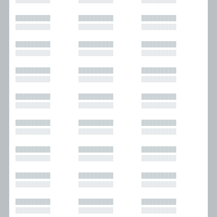
█████████
█████████
█████████
█████████
█████████
█████████
█████████
█████████
█████████
█████████
█████████
█████████
█████████
█████████
█████████
█████████
█████████
█████████
█████████
█████████
█████████
█████████
█████████
█████████
█████████
█████████
█████████
█████████
█████████
█████████
█████████
█████████
█████████
█████████
█████████
█████████
█████████
█████████
█████████
█████████
█████████
█████████
█████████
█████████
█████████
█████████
█████████
█████████
█████████
█████████
█████████