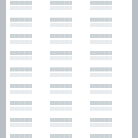
█████████
█████████
█████████
█████████
█████████
█████████
█████████
█████████
█████████
█████████
█████████
█████████
█████████
█████████
█████████
█████████
█████████
█████████
█████████
█████████
█████████
█████████
█████████
█████████
█████████
█████████
█████████
█████████
█████████
█████████
█████████
█████████
█████████
█████████
█████████
█████████
█████████
█████████
█████████
█████████
█████████
█████████
█████████
█████████
█████████
█████████
█████████
█████████
█████████
█████████
█████████