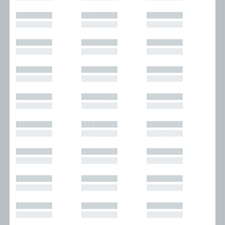
█████████
█████████
█████████
█████████
█████████
█████████
█████████
█████████
█████████
█████████
█████████
█████████
█████████
█████████
█████████
█████████
█████████
█████████
█████████
█████████
█████████
█████████
█████████
█████████
█████████
█████████
█████████
█████████
█████████
█████████
█████████
█████████
█████████
█████████
█████████
█████████
█████████
█████████
█████████
█████████
█████████
█████████
█████████
█████████
█████████
█████████
█████████
█████████