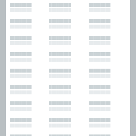
█████████
█████████
█████████
█████████
█████████
█████████
█████████
█████████
█████████
█████████
█████████
█████████
█████████
█████████
█████████
█████████
█████████
█████████
█████████
█████████
█████████
█████████
█████████
█████████
█████████
█████████
█████████
█████████
█████████
█████████
█████████
█████████
█████████
█████████
█████████
█████████
█████████
█████████
█████████
█████████
█████████
█████████
█████████
█████████
█████████
█████████
█████████
█████████