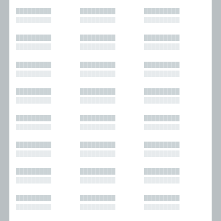
█████████
█████████
█████████
█████████
█████████
█████████
█████████
█████████
█████████
█████████
█████████
█████████
█████████
█████████
█████████
█████████
█████████
█████████
█████████
█████████
█████████
█████████
█████████
█████████
█████████
█████████
█████████
█████████
█████████
█████████
█████████
█████████
█████████
█████████
█████████
█████████
█████████
█████████
█████████
█████████
█████████
█████████
█████████
█████████
█████████
█████████
█████████
█████████