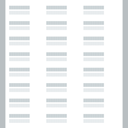
█████████
█████████
█████████
█████████
█████████
█████████
█████████
█████████
█████████
█████████
█████████
█████████
█████████
█████████
█████████
█████████
█████████
█████████
█████████
█████████
█████████
█████████
█████████
█████████
█████████
█████████
█████████
█████████
█████████
█████████
█████████
█████████
█████████
█████████
█████████
█████████
█████████
█████████
█████████
█████████
█████████
█████████
█████████
█████████
█████████
█████████
█████████
█████████