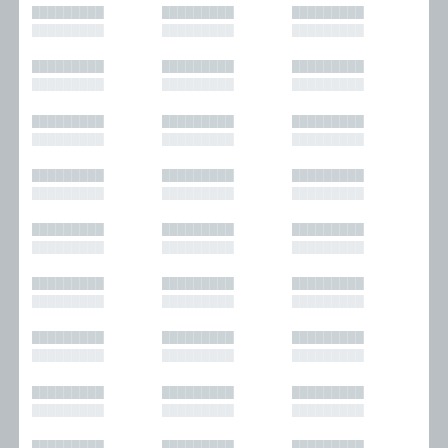
█████████
█████████
█████████
█████████
█████████
█████████
█████████
█████████
█████████
█████████
█████████
█████████
█████████
█████████
█████████
█████████
█████████
█████████
█████████
█████████
█████████
█████████
█████████
█████████
█████████
█████████
█████████
█████████
█████████
█████████
█████████
█████████
█████████
█████████
█████████
█████████
█████████
█████████
█████████
█████████
█████████
█████████
█████████
█████████
█████████
█████████
█████████
█████████
█████████
█████████
█████████