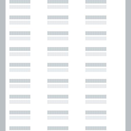
█████████
█████████
█████████
█████████
█████████
█████████
█████████
█████████
█████████
█████████
█████████
█████████
█████████
█████████
█████████
█████████
█████████
█████████
█████████
█████████
█████████
█████████
█████████
█████████
█████████
█████████
█████████
█████████
█████████
█████████
█████████
█████████
█████████
█████████
█████████
█████████
█████████
█████████
█████████
█████████
█████████
█████████
█████████
█████████
█████████
█████████
█████████
█████████
█████████
█████████
█████████