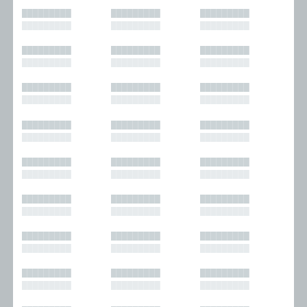
█████████
█████████
█████████
█████████
█████████
█████████
█████████
█████████
█████████
█████████
█████████
█████████
█████████
█████████
█████████
█████████
█████████
█████████
█████████
█████████
█████████
█████████
█████████
█████████
█████████
█████████
█████████
█████████
█████████
█████████
█████████
█████████
█████████
█████████
█████████
█████████
█████████
█████████
█████████
█████████
█████████
█████████
█████████
█████████
█████████
█████████
█████████
█████████