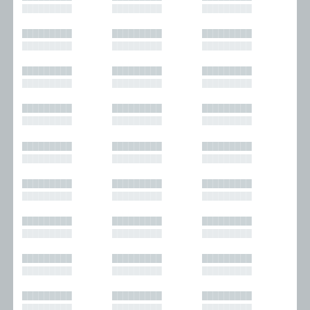
█████████
█████████
█████████
█████████
█████████
█████████
█████████
█████████
█████████
█████████
█████████
█████████
█████████
█████████
█████████
█████████
█████████
█████████
█████████
█████████
█████████
█████████
█████████
█████████
█████████
█████████
█████████
█████████
█████████
█████████
█████████
█████████
█████████
█████████
█████████
█████████
█████████
█████████
█████████
█████████
█████████
█████████
█████████
█████████
█████████
█████████
█████████
█████████
█████████
█████████
█████████