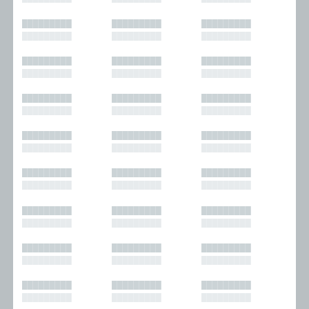
█████████
█████████
█████████
█████████
█████████
█████████
█████████
█████████
█████████
█████████
█████████
█████████
█████████
█████████
█████████
█████████
█████████
█████████
█████████
█████████
█████████
█████████
█████████
█████████
█████████
█████████
█████████
█████████
█████████
█████████
█████████
█████████
█████████
█████████
█████████
█████████
█████████
█████████
█████████
█████████
█████████
█████████
█████████
█████████
█████████
█████████
█████████
█████████