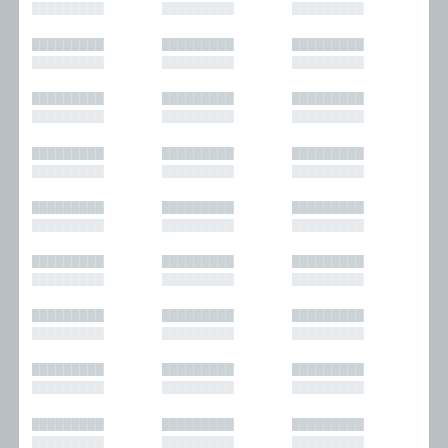
█████████
█████████
█████████
█████████
█████████
█████████
█████████
█████████
█████████
█████████
█████████
█████████
█████████
█████████
█████████
█████████
█████████
█████████
█████████
█████████
█████████
█████████
█████████
█████████
█████████
█████████
█████████
█████████
█████████
█████████
█████████
█████████
█████████
█████████
█████████
█████████
█████████
█████████
█████████
█████████
█████████
█████████
█████████
█████████
█████████
█████████
█████████
█████████
█████████
█████████
█████████