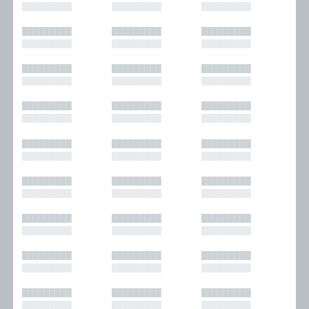
█████████
█████████
█████████
█████████
█████████
█████████
█████████
█████████
█████████
█████████
█████████
█████████
█████████
█████████
█████████
█████████
█████████
█████████
█████████
█████████
█████████
█████████
█████████
█████████
█████████
█████████
█████████
█████████
█████████
█████████
█████████
█████████
█████████
█████████
█████████
█████████
█████████
█████████
█████████
█████████
█████████
█████████
█████████
█████████
█████████
█████████
█████████
█████████
█████████
█████████
█████████