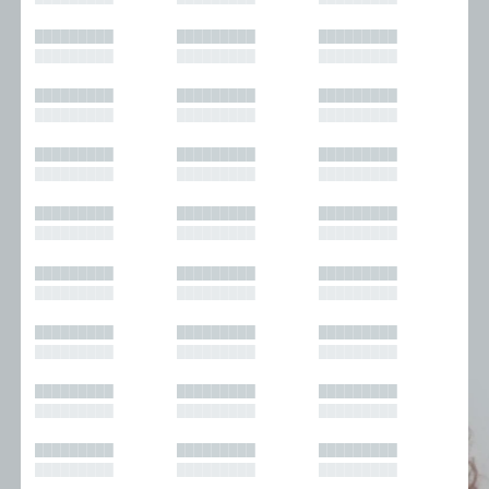
█████████
█████████
█████████
█████████
█████████
█████████
█████████
█████████
█████████
█████████
█████████
█████████
█████████
█████████
█████████
█████████
█████████
█████████
█████████
█████████
█████████
█████████
█████████
█████████
█████████
█████████
█████████
█████████
█████████
█████████
█████████
█████████
█████████
█████████
█████████
█████████
█████████
█████████
█████████
█████████
█████████
█████████
█████████
█████████
█████████
█████████
█████████
█████████