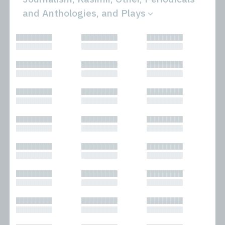
and Anthologies, and Plays
All
Novels
█████████
█████████
█████████
Bibliophilic
Other
█████████
█████████
█████████
Columns
Performances
Forewords
Periodicals and
█████████
█████████
█████████
Interviews
Anthologies
█████████
█████████
█████████
Journalism
Plays
Kasimir
Short Stories
█████████
█████████
█████████
Nonfiction
█████████
█████████
█████████
█████████
█████████
█████████
█████████
█████████
█████████
█████████
█████████
█████████
█████████
█████████
█████████
█████████
█████████
█████████
█████████
█████████
█████████
█████████
█████████
█████████
█████████
█████████
█████████