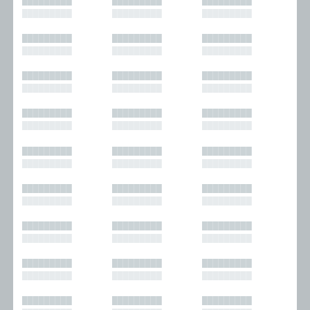
█████████
█████████
█████████
█████████
█████████
█████████
█████████
█████████
█████████
█████████
█████████
█████████
█████████
█████████
█████████
█████████
█████████
█████████
█████████
█████████
█████████
█████████
█████████
█████████
█████████
█████████
█████████
█████████
█████████
█████████
█████████
█████████
█████████
█████████
█████████
█████████
█████████
█████████
█████████
█████████
█████████
█████████
█████████
█████████
█████████
█████████
█████████
█████████
█████████
█████████
█████████