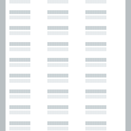
█████████
█████████
█████████
█████████
█████████
█████████
█████████
█████████
█████████
█████████
█████████
█████████
█████████
█████████
█████████
█████████
█████████
█████████
█████████
█████████
█████████
█████████
█████████
█████████
█████████
█████████
█████████
█████████
█████████
█████████
█████████
█████████
█████████
█████████
█████████
█████████
█████████
█████████
█████████
█████████
█████████
█████████
█████████
█████████
█████████
█████████
█████████
█████████
█████████
█████████
█████████