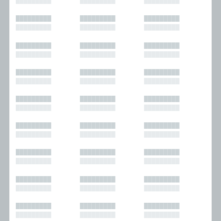
█████████
█████████
█████████
█████████
█████████
█████████
█████████
█████████
█████████
█████████
█████████
█████████
█████████
█████████
█████████
█████████
█████████
█████████
█████████
█████████
█████████
█████████
█████████
█████████
█████████
█████████
█████████
█████████
█████████
█████████
█████████
█████████
█████████
█████████
█████████
█████████
█████████
█████████
█████████
█████████
█████████
█████████
█████████
█████████
█████████
█████████
█████████
█████████
█████████
█████████
█████████