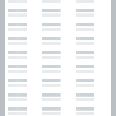
█████████
█████████
█████████
█████████
█████████
█████████
█████████
█████████
█████████
█████████
█████████
█████████
█████████
█████████
█████████
█████████
█████████
█████████
█████████
█████████
█████████
█████████
█████████
█████████
█████████
█████████
█████████
█████████
█████████
█████████
█████████
█████████
█████████
█████████
█████████
█████████
█████████
█████████
█████████
█████████
█████████
█████████
█████████
█████████
█████████
█████████
█████████
█████████
█████████
█████████
█████████