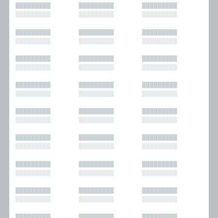
█████████
█████████
█████████
█████████
█████████
█████████
█████████
█████████
█████████
█████████
█████████
█████████
█████████
█████████
█████████
█████████
█████████
█████████
█████████
█████████
█████████
█████████
█████████
█████████
█████████
█████████
█████████
█████████
█████████
█████████
█████████
█████████
█████████
█████████
█████████
█████████
█████████
█████████
█████████
█████████
█████████
█████████
█████████
█████████
█████████
█████████
█████████
█████████
█████████
█████████
█████████