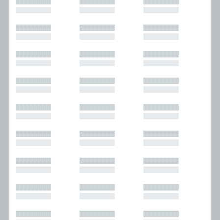
█████████
█████████
█████████
█████████
█████████
█████████
█████████
█████████
█████████
█████████
█████████
█████████
█████████
█████████
█████████
█████████
█████████
█████████
█████████
█████████
█████████
█████████
█████████
█████████
█████████
█████████
█████████
█████████
█████████
█████████
█████████
█████████
█████████
█████████
█████████
█████████
█████████
█████████
█████████
█████████
█████████
█████████
█████████
█████████
█████████
█████████
█████████
█████████
█████████
█████████
█████████