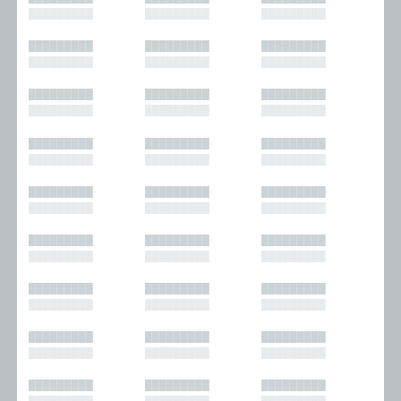
█████████
█████████
█████████
█████████
█████████
█████████
█████████
█████████
█████████
█████████
█████████
█████████
█████████
█████████
█████████
█████████
█████████
█████████
█████████
█████████
█████████
█████████
█████████
█████████
█████████
█████████
█████████
█████████
█████████
█████████
█████████
█████████
█████████
█████████
█████████
█████████
█████████
█████████
█████████
█████████
█████████
█████████
█████████
█████████
█████████
█████████
█████████
█████████