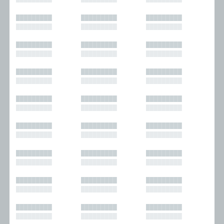
█████████
█████████
█████████
█████████
█████████
█████████
█████████
█████████
█████████
█████████
█████████
█████████
█████████
█████████
█████████
█████████
█████████
█████████
█████████
█████████
█████████
█████████
█████████
█████████
█████████
█████████
█████████
█████████
█████████
█████████
█████████
█████████
█████████
█████████
█████████
█████████
█████████
█████████
█████████
█████████
█████████
█████████
█████████
█████████
█████████
█████████
█████████
█████████