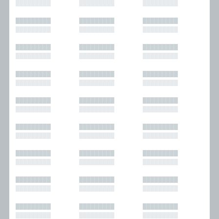
█████████
█████████
█████████
█████████
█████████
█████████
█████████
█████████
█████████
█████████
█████████
█████████
█████████
█████████
█████████
█████████
█████████
█████████
█████████
█████████
█████████
█████████
█████████
█████████
█████████
█████████
█████████
█████████
█████████
█████████
█████████
█████████
█████████
█████████
█████████
█████████
█████████
█████████
█████████
█████████
█████████
█████████
█████████
█████████
█████████
█████████
█████████
█████████
█████████
█████████
█████████