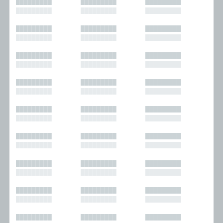
█████████
█████████
█████████
█████████
█████████
█████████
█████████
█████████
█████████
█████████
█████████
█████████
█████████
█████████
█████████
█████████
█████████
█████████
█████████
█████████
█████████
█████████
█████████
█████████
█████████
█████████
█████████
█████████
█████████
█████████
█████████
█████████
█████████
█████████
█████████
█████████
█████████
█████████
█████████
█████████
█████████
█████████
█████████
█████████
█████████
█████████
█████████
█████████
█████████
█████████
█████████