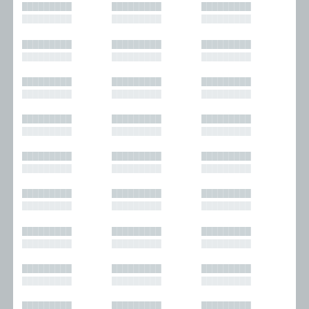
█████████
█████████
█████████
█████████
█████████
█████████
█████████
█████████
█████████
█████████
█████████
█████████
█████████
█████████
█████████
█████████
█████████
█████████
█████████
█████████
█████████
█████████
█████████
█████████
█████████
█████████
█████████
█████████
█████████
█████████
█████████
█████████
█████████
█████████
█████████
█████████
█████████
█████████
█████████
█████████
█████████
█████████
█████████
█████████
█████████
█████████
█████████
█████████
█████████
█████████
█████████