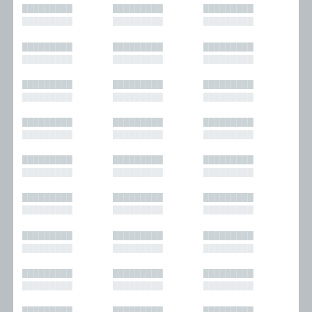
█████████
█████████
█████████
█████████
█████████
█████████
█████████
█████████
█████████
█████████
█████████
█████████
█████████
█████████
█████████
█████████
█████████
█████████
█████████
█████████
█████████
█████████
█████████
█████████
█████████
█████████
█████████
█████████
█████████
█████████
█████████
█████████
█████████
█████████
█████████
█████████
█████████
█████████
█████████
█████████
█████████
█████████
█████████
█████████
█████████
█████████
█████████
█████████
█████████
█████████
█████████