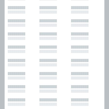
█████████
█████████
█████████
█████████
█████████
█████████
█████████
█████████
█████████
█████████
█████████
█████████
█████████
█████████
█████████
█████████
█████████
█████████
█████████
█████████
█████████
█████████
█████████
█████████
█████████
█████████
█████████
█████████
█████████
█████████
█████████
█████████
█████████
█████████
█████████
█████████
█████████
█████████
█████████
█████████
█████████
█████████
█████████
█████████
█████████
█████████
█████████
█████████