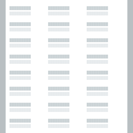
█████████
█████████
█████████
█████████
█████████
█████████
█████████
█████████
█████████
█████████
█████████
█████████
█████████
█████████
█████████
█████████
█████████
█████████
█████████
█████████
█████████
█████████
█████████
█████████
█████████
█████████
█████████
█████████
█████████
█████████
█████████
█████████
█████████
█████████
█████████
█████████
█████████
█████████
█████████
█████████
█████████
█████████
█████████
█████████
█████████
█████████
█████████
█████████