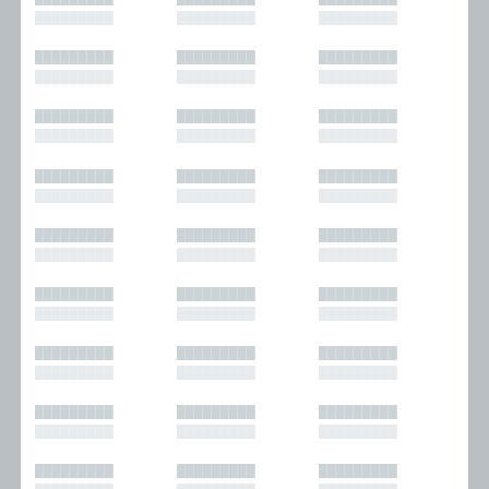
█████████
█████████
█████████
█████████
█████████
█████████
█████████
█████████
█████████
█████████
█████████
█████████
█████████
█████████
█████████
█████████
█████████
█████████
█████████
█████████
█████████
█████████
█████████
█████████
█████████
█████████
█████████
█████████
█████████
█████████
█████████
█████████
█████████
█████████
█████████
█████████
█████████
█████████
█████████
█████████
█████████
█████████
█████████
█████████
█████████
█████████
█████████
█████████