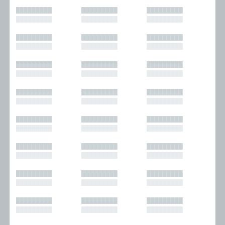
█████████
█████████
█████████
█████████
█████████
█████████
█████████
█████████
█████████
█████████
█████████
█████████
█████████
█████████
█████████
█████████
█████████
█████████
█████████
█████████
█████████
█████████
█████████
█████████
█████████
█████████
█████████
█████████
█████████
█████████
█████████
█████████
█████████
█████████
█████████
█████████
█████████
█████████
█████████
█████████
█████████
█████████
█████████
█████████
█████████
█████████
█████████
█████████