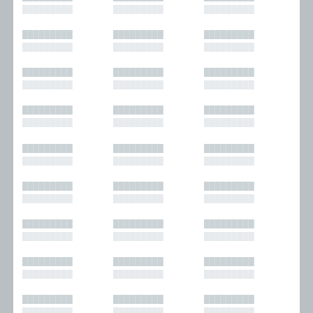
█████████
█████████
█████████
█████████
█████████
█████████
█████████
█████████
█████████
█████████
█████████
█████████
█████████
█████████
█████████
█████████
█████████
█████████
█████████
█████████
█████████
█████████
█████████
█████████
█████████
█████████
█████████
█████████
█████████
█████████
█████████
█████████
█████████
█████████
█████████
█████████
█████████
█████████
█████████
█████████
█████████
█████████
█████████
█████████
█████████
█████████
█████████
█████████
█████████
█████████
█████████