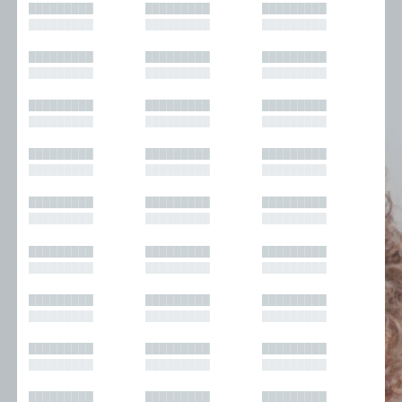
█████████
█████████
█████████
█████████
█████████
█████████
█████████
█████████
█████████
█████████
█████████
█████████
█████████
█████████
█████████
█████████
█████████
█████████
█████████
█████████
█████████
█████████
█████████
█████████
█████████
█████████
█████████
█████████
█████████
█████████
█████████
█████████
█████████
█████████
█████████
█████████
█████████
█████████
█████████
█████████
█████████
█████████
█████████
█████████
█████████
█████████
█████████
█████████
█████████
█████████
█████████