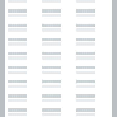
█████████
█████████
█████████
█████████
█████████
█████████
█████████
█████████
█████████
█████████
█████████
█████████
█████████
█████████
█████████
█████████
█████████
█████████
█████████
█████████
█████████
█████████
█████████
█████████
█████████
█████████
█████████
█████████
█████████
█████████
█████████
█████████
█████████
█████████
█████████
█████████
█████████
█████████
█████████
█████████
█████████
█████████
█████████
█████████
█████████
█████████
█████████
█████████
█████████
█████████
█████████