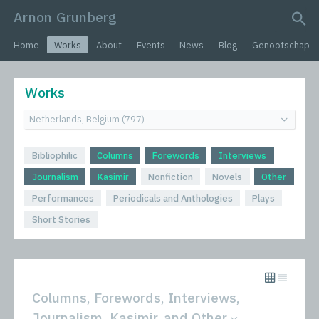
Arnon Grunberg
search query
Home
Works
About
Events
News
Blog
Genootschap
Works
Bibliophilic
Columns
Forewords
Interviews
Journalism
Kasimir
Nonfiction
Novels
Other
Performances
Periodicals and Anthologies
Plays
Short Stories
Columns, Forewords, Interviews,
Journalism, Kasimir, and Other