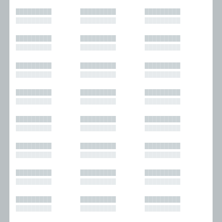
█████████
█████████
█████████
█████████
█████████
█████████
█████████
█████████
█████████
█████████
█████████
█████████
█████████
█████████
█████████
█████████
█████████
█████████
█████████
█████████
█████████
█████████
█████████
█████████
█████████
█████████
█████████
█████████
█████████
█████████
█████████
█████████
█████████
█████████
█████████
█████████
█████████
█████████
█████████
█████████
█████████
█████████
█████████
█████████
█████████
█████████
█████████
█████████