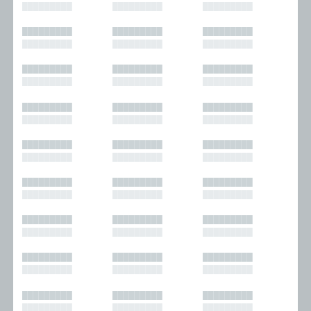
█████████
█████████
█████████
█████████
█████████
█████████
█████████
█████████
█████████
█████████
█████████
█████████
█████████
█████████
█████████
█████████
█████████
█████████
█████████
█████████
█████████
█████████
█████████
█████████
█████████
█████████
█████████
█████████
█████████
█████████
█████████
█████████
█████████
█████████
█████████
█████████
█████████
█████████
█████████
█████████
█████████
█████████
█████████
█████████
█████████
█████████
█████████
█████████
█████████
█████████
█████████