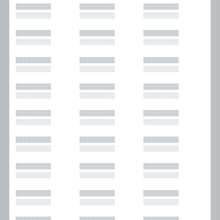
█████████
█████████
█████████
█████████
█████████
█████████
█████████
█████████
█████████
█████████
█████████
█████████
█████████
█████████
█████████
█████████
█████████
█████████
█████████
█████████
█████████
█████████
█████████
█████████
█████████
█████████
█████████
█████████
█████████
█████████
█████████
█████████
█████████
█████████
█████████
█████████
█████████
█████████
█████████
█████████
█████████
█████████
█████████
█████████
█████████
█████████
█████████
█████████
█████████
█████████
█████████