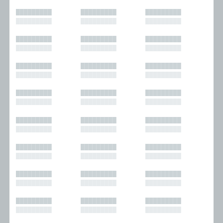
█████████
█████████
█████████
█████████
█████████
█████████
█████████
█████████
█████████
█████████
█████████
█████████
█████████
█████████
█████████
█████████
█████████
█████████
█████████
█████████
█████████
█████████
█████████
█████████
█████████
█████████
█████████
█████████
█████████
█████████
█████████
█████████
█████████
█████████
█████████
█████████
█████████
█████████
█████████
█████████
█████████
█████████
█████████
█████████
█████████
█████████
█████████
█████████