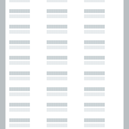
█████████
█████████
█████████
█████████
█████████
█████████
█████████
█████████
█████████
█████████
█████████
█████████
█████████
█████████
█████████
█████████
█████████
█████████
█████████
█████████
█████████
█████████
█████████
█████████
█████████
█████████
█████████
█████████
█████████
█████████
█████████
█████████
█████████
█████████
█████████
█████████
█████████
█████████
█████████
█████████
█████████
█████████
█████████
█████████
█████████
█████████
█████████
█████████
█████████
█████████
█████████