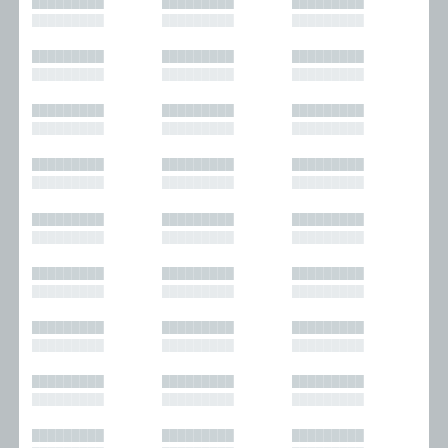
█████████
█████████
█████████
█████████
█████████
█████████
█████████
█████████
█████████
█████████
█████████
█████████
█████████
█████████
█████████
█████████
█████████
█████████
█████████
█████████
█████████
█████████
█████████
█████████
█████████
█████████
█████████
█████████
█████████
█████████
█████████
█████████
█████████
█████████
█████████
█████████
█████████
█████████
█████████
█████████
█████████
█████████
█████████
█████████
█████████
█████████
█████████
█████████
█████████
█████████
█████████