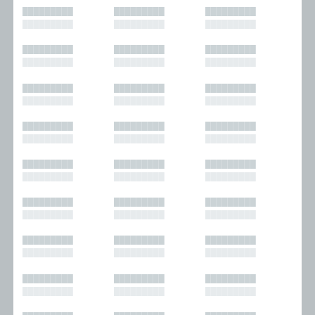
█████████
█████████
█████████
█████████
█████████
█████████
█████████
█████████
█████████
█████████
█████████
█████████
█████████
█████████
█████████
█████████
█████████
█████████
█████████
█████████
█████████
█████████
█████████
█████████
█████████
█████████
█████████
█████████
█████████
█████████
█████████
█████████
█████████
█████████
█████████
█████████
█████████
█████████
█████████
█████████
█████████
█████████
█████████
█████████
█████████
█████████
█████████
█████████