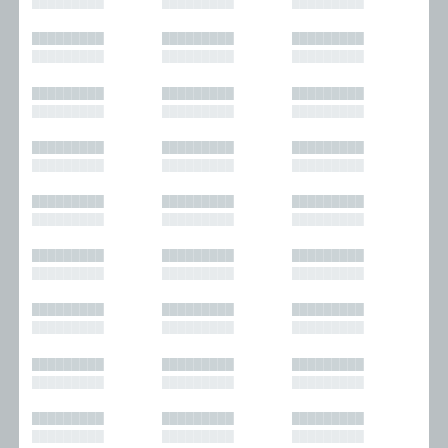
█████████
█████████
█████████
█████████
█████████
█████████
█████████
█████████
█████████
█████████
█████████
█████████
█████████
█████████
█████████
█████████
█████████
█████████
█████████
█████████
█████████
█████████
█████████
█████████
█████████
█████████
█████████
█████████
█████████
█████████
█████████
█████████
█████████
█████████
█████████
█████████
█████████
█████████
█████████
█████████
█████████
█████████
█████████
█████████
█████████
█████████
█████████
█████████
█████████
█████████
█████████