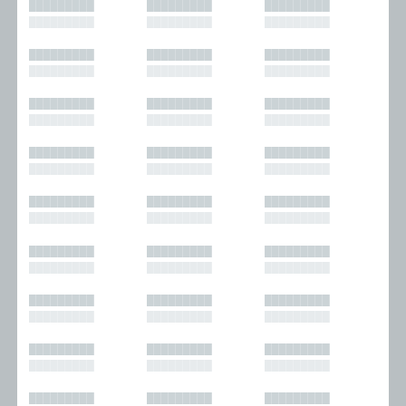
█████████
█████████
█████████
█████████
█████████
█████████
█████████
█████████
█████████
█████████
█████████
█████████
█████████
█████████
█████████
█████████
█████████
█████████
█████████
█████████
█████████
█████████
█████████
█████████
█████████
█████████
█████████
█████████
█████████
█████████
█████████
█████████
█████████
█████████
█████████
█████████
█████████
█████████
█████████
█████████
█████████
█████████
█████████
█████████
█████████
█████████
█████████
█████████
█████████
█████████
█████████