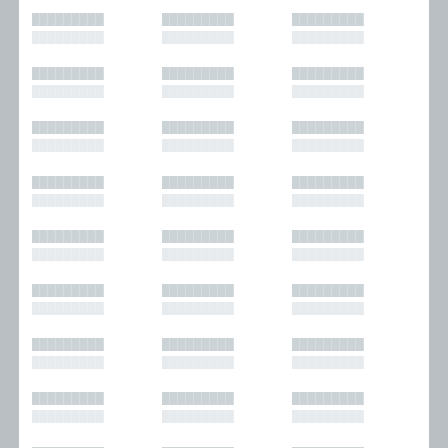
█████████
█████████
█████████
█████████
█████████
█████████
█████████
█████████
█████████
█████████
█████████
█████████
█████████
█████████
█████████
█████████
█████████
█████████
█████████
█████████
█████████
█████████
█████████
█████████
█████████
█████████
█████████
█████████
█████████
█████████
█████████
█████████
█████████
█████████
█████████
█████████
█████████
█████████
█████████
█████████
█████████
█████████
█████████
█████████
█████████
█████████
█████████
█████████