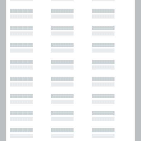
█████████
█████████
█████████
█████████
█████████
█████████
█████████
█████████
█████████
█████████
█████████
█████████
█████████
█████████
█████████
█████████
█████████
█████████
█████████
█████████
█████████
█████████
█████████
█████████
█████████
█████████
█████████
█████████
█████████
█████████
█████████
█████████
█████████
█████████
█████████
█████████
█████████
█████████
█████████
█████████
█████████
█████████
█████████
█████████
█████████
█████████
█████████
█████████