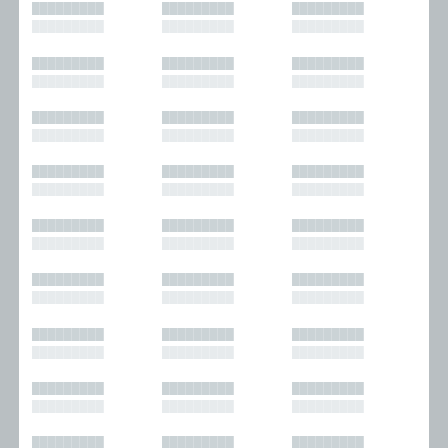
█████████
█████████
█████████
█████████
█████████
█████████
█████████
█████████
█████████
█████████
█████████
█████████
█████████
█████████
█████████
█████████
█████████
█████████
█████████
█████████
█████████
█████████
█████████
█████████
█████████
█████████
█████████
█████████
█████████
█████████
█████████
█████████
█████████
█████████
█████████
█████████
█████████
█████████
█████████
█████████
█████████
█████████
█████████
█████████
█████████
█████████
█████████
█████████
█████████
█████████
█████████