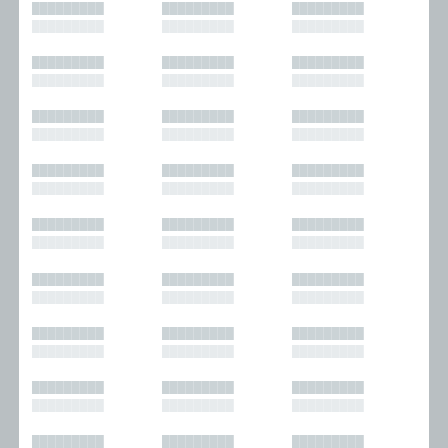
█████████
█████████
█████████
█████████
█████████
█████████
█████████
█████████
█████████
█████████
█████████
█████████
█████████
█████████
█████████
█████████
█████████
█████████
█████████
█████████
█████████
█████████
█████████
█████████
█████████
█████████
█████████
█████████
█████████
█████████
█████████
█████████
█████████
█████████
█████████
█████████
█████████
█████████
█████████
█████████
█████████
█████████
█████████
█████████
█████████
█████████
█████████
█████████
█████████
█████████
█████████