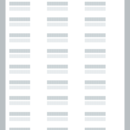
█████████
█████████
█████████
█████████
█████████
█████████
█████████
█████████
█████████
█████████
█████████
█████████
█████████
█████████
█████████
█████████
█████████
█████████
█████████
█████████
█████████
█████████
█████████
█████████
█████████
█████████
█████████
█████████
█████████
█████████
█████████
█████████
█████████
█████████
█████████
█████████
█████████
█████████
█████████
█████████
█████████
█████████
█████████
█████████
█████████
█████████
█████████
█████████
█████████
█████████
█████████