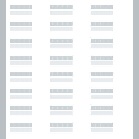
█████████
█████████
█████████
█████████
█████████
█████████
█████████
█████████
█████████
█████████
█████████
█████████
█████████
█████████
█████████
█████████
█████████
█████████
█████████
█████████
█████████
█████████
█████████
█████████
█████████
█████████
█████████
█████████
█████████
█████████
█████████
█████████
█████████
█████████
█████████
█████████
█████████
█████████
█████████
█████████
█████████
█████████
█████████
█████████
█████████
█████████
█████████
█████████