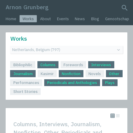
Arnon Grunberg
search query
Home
Works
About
Events
News
Blog
Genootschap
Works
Bibliophilic
Columns
Forewords
Interviews
Journalism
Kasimir
Nonfiction
Novels
Other
Performances
Periodicals and Anthologies
Plays
Short Stories
Columns, Interviews, Journalism,
Nonfiction, Other, Periodicals and