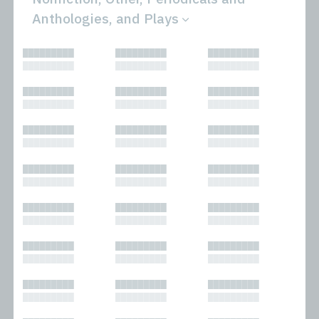
Anthologies, and Plays
All
Novels
█████████
█████████
█████████
Bibliophilic
Other
█████████
█████████
█████████
Columns
Performances
Forewords
Periodicals and
█████████
█████████
█████████
Interviews
Anthologies
█████████
█████████
█████████
Journalism
Plays
Kasimir
Short Stories
█████████
█████████
█████████
Nonfiction
█████████
█████████
█████████
█████████
█████████
█████████
█████████
█████████
█████████
█████████
█████████
█████████
█████████
█████████
█████████
█████████
█████████
█████████
█████████
█████████
█████████
█████████
█████████
█████████
█████████
█████████
█████████