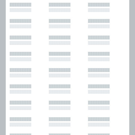
█████████
█████████
█████████
█████████
█████████
█████████
█████████
█████████
█████████
█████████
█████████
█████████
█████████
█████████
█████████
█████████
█████████
█████████
█████████
█████████
█████████
█████████
█████████
█████████
█████████
█████████
█████████
█████████
█████████
█████████
█████████
█████████
█████████
█████████
█████████
█████████
█████████
█████████
█████████
█████████
█████████
█████████
█████████
█████████
█████████
█████████
█████████
█████████