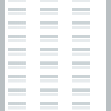
█████████
█████████
█████████
█████████
█████████
█████████
█████████
█████████
█████████
█████████
█████████
█████████
█████████
█████████
█████████
█████████
█████████
█████████
█████████
█████████
█████████
█████████
█████████
█████████
█████████
█████████
█████████
█████████
█████████
█████████
█████████
█████████
█████████
█████████
█████████
█████████
█████████
█████████
█████████
█████████
█████████
█████████
█████████
█████████
█████████
█████████
█████████
█████████
█████████
█████████
█████████