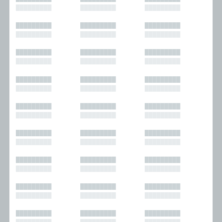
█████████
█████████
█████████
█████████
█████████
█████████
█████████
█████████
█████████
█████████
█████████
█████████
█████████
█████████
█████████
█████████
█████████
█████████
█████████
█████████
█████████
█████████
█████████
█████████
█████████
█████████
█████████
█████████
█████████
█████████
█████████
█████████
█████████
█████████
█████████
█████████
█████████
█████████
█████████
█████████
█████████
█████████
█████████
█████████
█████████
█████████
█████████
█████████