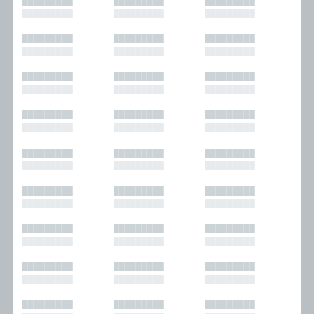
█████████
█████████
█████████
█████████
█████████
█████████
█████████
█████████
█████████
█████████
█████████
█████████
█████████
█████████
█████████
█████████
█████████
█████████
█████████
█████████
█████████
█████████
█████████
█████████
█████████
█████████
█████████
█████████
█████████
█████████
█████████
█████████
█████████
█████████
█████████
█████████
█████████
█████████
█████████
█████████
█████████
█████████
█████████
█████████
█████████
█████████
█████████
█████████
█████████
█████████
█████████