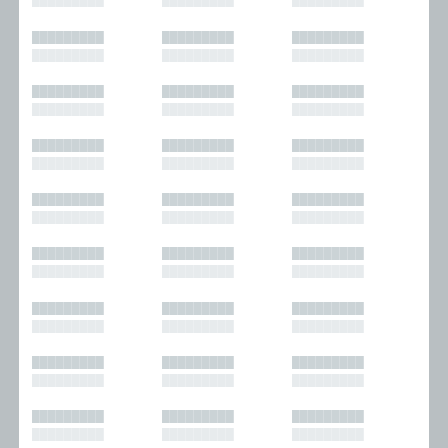
█████████
█████████
█████████
█████████
█████████
█████████
█████████
█████████
█████████
█████████
█████████
█████████
█████████
█████████
█████████
█████████
█████████
█████████
█████████
█████████
█████████
█████████
█████████
█████████
█████████
█████████
█████████
█████████
█████████
█████████
█████████
█████████
█████████
█████████
█████████
█████████
█████████
█████████
█████████
█████████
█████████
█████████
█████████
█████████
█████████
█████████
█████████
█████████
█████████
█████████
█████████