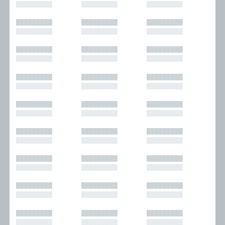
█████████
█████████
█████████
█████████
█████████
█████████
█████████
█████████
█████████
█████████
█████████
█████████
█████████
█████████
█████████
█████████
█████████
█████████
█████████
█████████
█████████
█████████
█████████
█████████
█████████
█████████
█████████
█████████
█████████
█████████
█████████
█████████
█████████
█████████
█████████
█████████
█████████
█████████
█████████
█████████
█████████
█████████
█████████
█████████
█████████
█████████
█████████
█████████
█████████
█████████
█████████