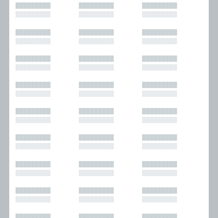
█████████
█████████
█████████
█████████
█████████
█████████
█████████
█████████
█████████
█████████
█████████
█████████
█████████
█████████
█████████
█████████
█████████
█████████
█████████
█████████
█████████
█████████
█████████
█████████
█████████
█████████
█████████
█████████
█████████
█████████
█████████
█████████
█████████
█████████
█████████
█████████
█████████
█████████
█████████
█████████
█████████
█████████
█████████
█████████
█████████
█████████
█████████
█████████
█████████
█████████
█████████