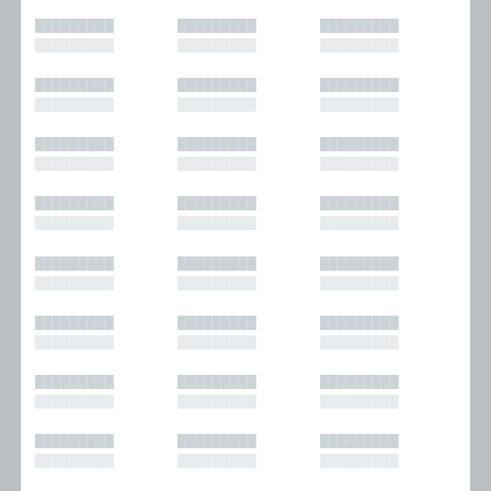
█████████
█████████
█████████
█████████
█████████
█████████
█████████
█████████
█████████
█████████
█████████
█████████
█████████
█████████
█████████
█████████
█████████
█████████
█████████
█████████
█████████
█████████
█████████
█████████
█████████
█████████
█████████
█████████
█████████
█████████
█████████
█████████
█████████
█████████
█████████
█████████
█████████
█████████
█████████
█████████
█████████
█████████
█████████
█████████
█████████
█████████
█████████
█████████