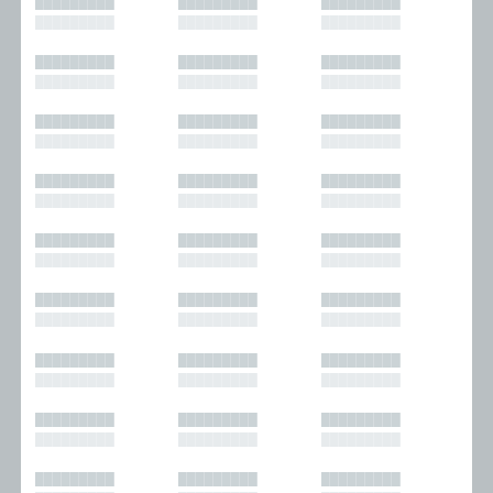
█████████
█████████
█████████
█████████
█████████
█████████
█████████
█████████
█████████
█████████
█████████
█████████
█████████
█████████
█████████
█████████
█████████
█████████
█████████
█████████
█████████
█████████
█████████
█████████
█████████
█████████
█████████
█████████
█████████
█████████
█████████
█████████
█████████
█████████
█████████
█████████
█████████
█████████
█████████
█████████
█████████
█████████
█████████
█████████
█████████
█████████
█████████
█████████
█████████
█████████
█████████