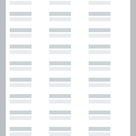
█████████
█████████
█████████
█████████
█████████
█████████
█████████
█████████
█████████
█████████
█████████
█████████
█████████
█████████
█████████
█████████
█████████
█████████
█████████
█████████
█████████
█████████
█████████
█████████
█████████
█████████
█████████
█████████
█████████
█████████
█████████
█████████
█████████
█████████
█████████
█████████
█████████
█████████
█████████
█████████
█████████
█████████
█████████
█████████
█████████
█████████
█████████
█████████
█████████
█████████
█████████