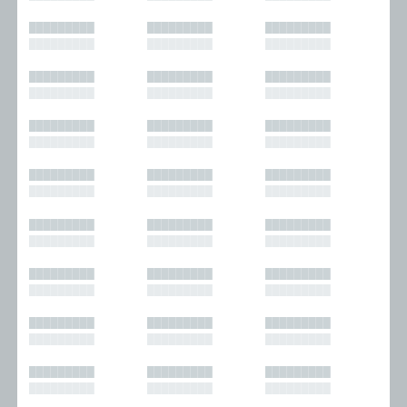
█████████
█████████
█████████
█████████
█████████
█████████
█████████
█████████
█████████
█████████
█████████
█████████
█████████
█████████
█████████
█████████
█████████
█████████
█████████
█████████
█████████
█████████
█████████
█████████
█████████
█████████
█████████
█████████
█████████
█████████
█████████
█████████
█████████
█████████
█████████
█████████
█████████
█████████
█████████
█████████
█████████
█████████
█████████
█████████
█████████
█████████
█████████
█████████