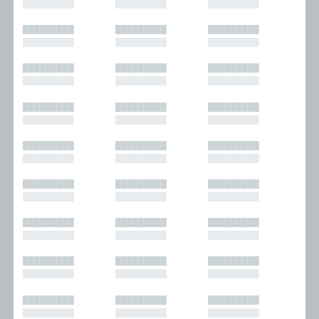
█████████
█████████
█████████
█████████
█████████
█████████
█████████
█████████
█████████
█████████
█████████
█████████
█████████
█████████
█████████
█████████
█████████
█████████
█████████
█████████
█████████
█████████
█████████
█████████
█████████
█████████
█████████
█████████
█████████
█████████
█████████
█████████
█████████
█████████
█████████
█████████
█████████
█████████
█████████
█████████
█████████
█████████
█████████
█████████
█████████
█████████
█████████
█████████
█████████
█████████
█████████