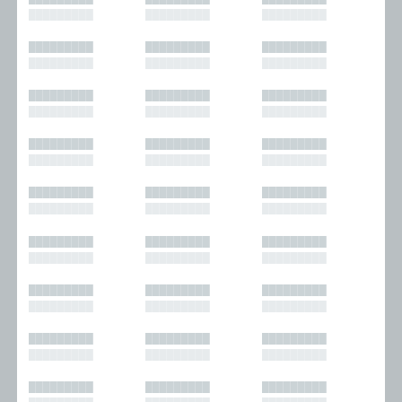
█████████
█████████
█████████
█████████
█████████
█████████
█████████
█████████
█████████
█████████
█████████
█████████
█████████
█████████
█████████
█████████
█████████
█████████
█████████
█████████
█████████
█████████
█████████
█████████
█████████
█████████
█████████
█████████
█████████
█████████
█████████
█████████
█████████
█████████
█████████
█████████
█████████
█████████
█████████
█████████
█████████
█████████
█████████
█████████
█████████
█████████
█████████
█████████