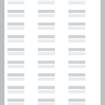
█████████
█████████
█████████
█████████
█████████
█████████
█████████
█████████
█████████
█████████
█████████
█████████
█████████
█████████
█████████
█████████
█████████
█████████
█████████
█████████
█████████
█████████
█████████
█████████
█████████
█████████
█████████
█████████
█████████
█████████
█████████
█████████
█████████
█████████
█████████
█████████
█████████
█████████
█████████
█████████
█████████
█████████
█████████
█████████
█████████
█████████
█████████
█████████
█████████
█████████
█████████