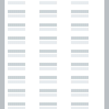
█████████
█████████
█████████
█████████
█████████
█████████
█████████
█████████
█████████
█████████
█████████
█████████
█████████
█████████
█████████
█████████
█████████
█████████
█████████
█████████
█████████
█████████
█████████
█████████
█████████
█████████
█████████
█████████
█████████
█████████
█████████
█████████
█████████
█████████
█████████
█████████
█████████
█████████
█████████
█████████
█████████
█████████
█████████
█████████
█████████
█████████
█████████
█████████
█████████
█████████
█████████