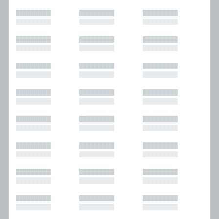
█████████
█████████
█████████
█████████
█████████
█████████
█████████
█████████
█████████
█████████
█████████
█████████
█████████
█████████
█████████
█████████
█████████
█████████
█████████
█████████
█████████
█████████
█████████
█████████
█████████
█████████
█████████
█████████
█████████
█████████
█████████
█████████
█████████
█████████
█████████
█████████
█████████
█████████
█████████
█████████
█████████
█████████
█████████
█████████
█████████
█████████
█████████
█████████