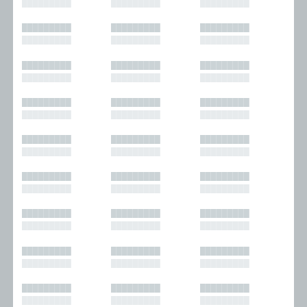
█████████
█████████
█████████
█████████
█████████
█████████
█████████
█████████
█████████
█████████
█████████
█████████
█████████
█████████
█████████
█████████
█████████
█████████
█████████
█████████
█████████
█████████
█████████
█████████
█████████
█████████
█████████
█████████
█████████
█████████
█████████
█████████
█████████
█████████
█████████
█████████
█████████
█████████
█████████
█████████
█████████
█████████
█████████
█████████
█████████
█████████
█████████
█████████
█████████
█████████
█████████