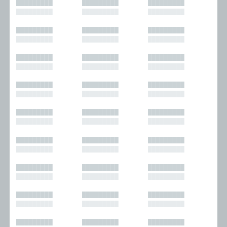
█████████
█████████
█████████
█████████
█████████
█████████
█████████
█████████
█████████
█████████
█████████
█████████
█████████
█████████
█████████
█████████
█████████
█████████
█████████
█████████
█████████
█████████
█████████
█████████
█████████
█████████
█████████
█████████
█████████
█████████
█████████
█████████
█████████
█████████
█████████
█████████
█████████
█████████
█████████
█████████
█████████
█████████
█████████
█████████
█████████
█████████
█████████
█████████
█████████
█████████
█████████