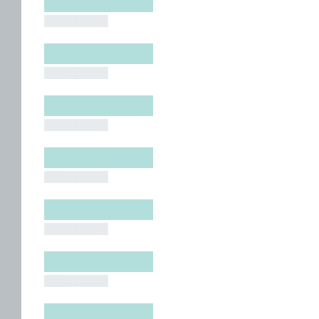
█████████
█████████
█████████
█████████
█████████
█████████
█████████
█████████
█████████
█████████
█████████
█████████
█████████