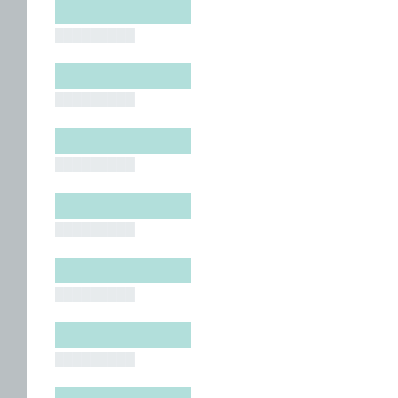
█████████
█████████
█████████
█████████
█████████
█████████
█████████
█████████
█████████
█████████
█████████
█████████