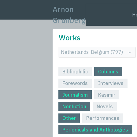
Arnon
H
Grunberg
Works
Bibliophilic
Columns
Forewords
Interviews
Journalism
Kasimir
Nonfiction
Novels
Other
Performances
Periodicals and Anthologies