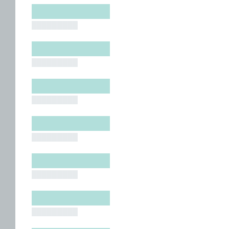
█████████
█████████
█████████
█████████
█████████
█████████
█████████
█████████
█████████
█████████
█████████
█████████