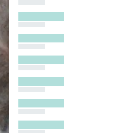
█████████
█████████
█████████
█████████
█████████
█████████
█████████
█████████
█████████
█████████
█████████
█████████
█████████