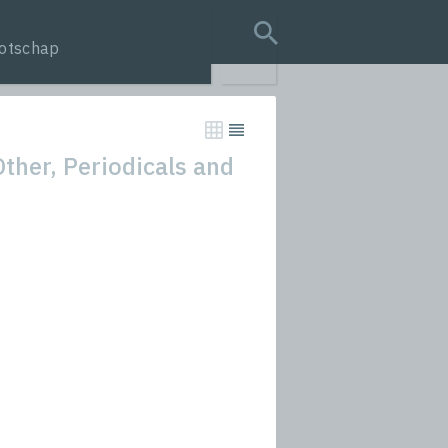
otschap
search query
ther, Periodicals and
tion
s
rmances
icals and Anthologies
Stories