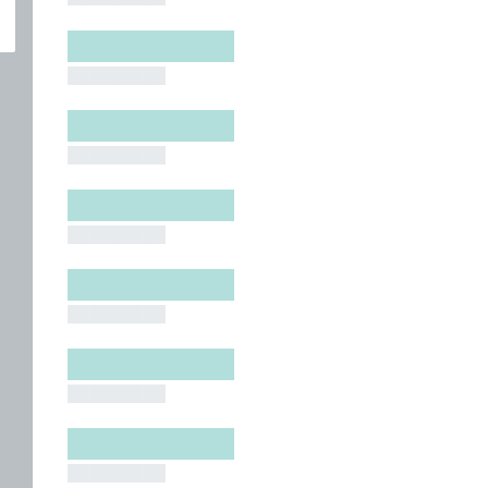
█████████
█████████
█████████
█████████
█████████
█████████
█████████
█████████
█████████
█████████
█████████
█████████