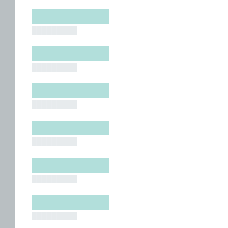
█████████
█████████
█████████
█████████
█████████
█████████
█████████
█████████
█████████
█████████
█████████
█████████