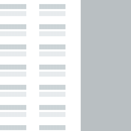
█████████
█████████
█████████
█████████
█████████
█████████
█████████
█████████
█████████
█████████
█████████
█████████
█████████
█████████
█████████
█████████
█████████
█████████
█████████
█████████
█████████
█████████
█████████
█████████
█████████
█████████