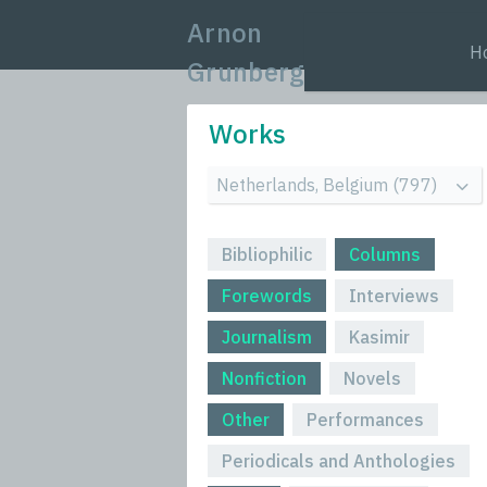
Arnon
H
Grunberg
Works
Bibliophilic
Columns
Forewords
Interviews
Journalism
Kasimir
Nonfiction
Novels
Other
Performances
Periodicals and Anthologies