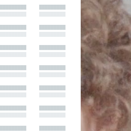
█████████
█████████
█████████
█████████
█████████
█████████
█████████
█████████
█████████
█████████
█████████
█████████
█████████
█████████
█████████
█████████
█████████
█████████
█████████
█████████
█████████
█████████
█████████
█████████
█████████
█████████