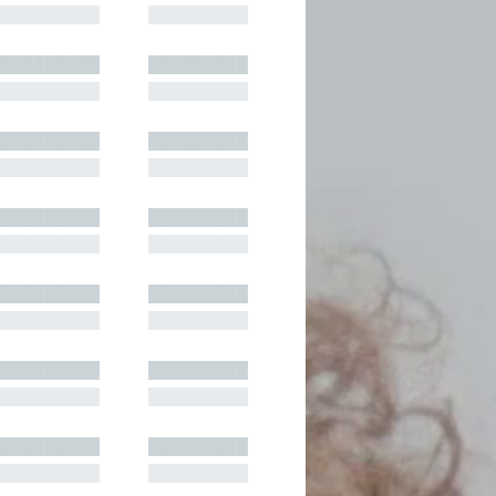
█████████
█████████
█████████
█████████
█████████
█████████
█████████
█████████
█████████
█████████
█████████
█████████
█████████
█████████
█████████
█████████
█████████
█████████
█████████
█████████
█████████
█████████
█████████
█████████
█████████
█████████