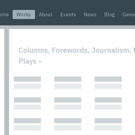
ome
Works
About
Events
News
Blog
Geno
Columns, Forewords, Journalism, N
Plays
All
Nonfic
█████████
█████████
█████████
Bibliophilic
Novel
█████████
█████████
█████████
Columns
Other
Forewords
Perfo
█████████
█████████
█████████
Interviews
Period
█████████
█████████
█████████
Journalism
Plays
Kasimir
Short 
█████████
█████████
█████████
█████████
█████████
█████████