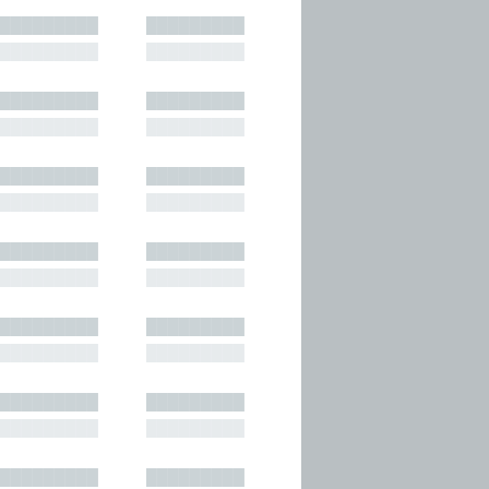
█████████
█████████
█████████
█████████
█████████
█████████
█████████
█████████
█████████
█████████
█████████
█████████
█████████
█████████
█████████
█████████
█████████
█████████
█████████
█████████
█████████
█████████
█████████
█████████
█████████
█████████