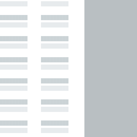
█████████
█████████
█████████
█████████
█████████
█████████
█████████
█████████
█████████
█████████
█████████
█████████
█████████
█████████
█████████
█████████
█████████
█████████
█████████
█████████
█████████
█████████
█████████
█████████
█████████
█████████