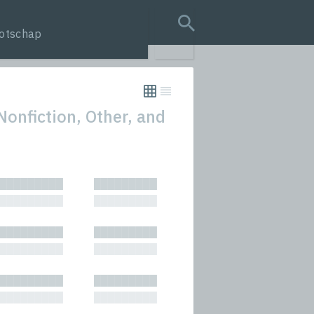
otschap
search query
onfiction, Other, and
tion
█████████
█████████
s
█████████
█████████
rmances
█████████
█████████
icals and Anthologies
█████████
█████████
Stories
█████████
█████████
█████████
█████████