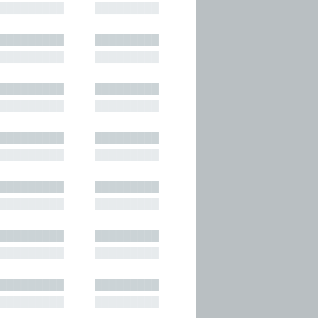
█████████
█████████
█████████
█████████
█████████
█████████
█████████
█████████
█████████
█████████
█████████
█████████
█████████
█████████
█████████
█████████
█████████
█████████
█████████
█████████
█████████
█████████
█████████
█████████
█████████
█████████