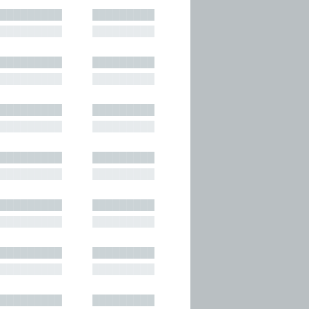
█████████
█████████
█████████
█████████
█████████
█████████
█████████
█████████
█████████
█████████
█████████
█████████
█████████
█████████
█████████
█████████
█████████
█████████
█████████
█████████
█████████
█████████
█████████
█████████
█████████
█████████