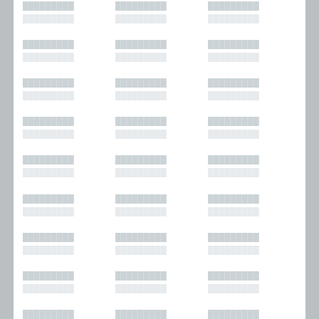
█████████
█████████
█████████
█████████
█████████
█████████
█████████
█████████
█████████
█████████
█████████
█████████
█████████
█████████
█████████
█████████
█████████
█████████
█████████
█████████
█████████
█████████
█████████
█████████
█████████
█████████
█████████
█████████
█████████
█████████
█████████
█████████
█████████
█████████
█████████
█████████
█████████
█████████
█████████
█████████
█████████
█████████
█████████
█████████
█████████
█████████
█████████
█████████
█████████
█████████
█████████