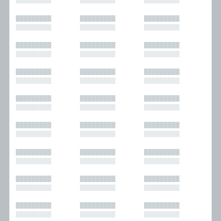
█████████
█████████
█████████
█████████
█████████
█████████
█████████
█████████
█████████
█████████
█████████
█████████
█████████
█████████
█████████
█████████
█████████
█████████
█████████
█████████
█████████
█████████
█████████
█████████
█████████
█████████
█████████
█████████
█████████
█████████
█████████
█████████
█████████
█████████
█████████
█████████
█████████
█████████
█████████
█████████
█████████
█████████
█████████
█████████
█████████
█████████
█████████
█████████
█████████
█████████
█████████