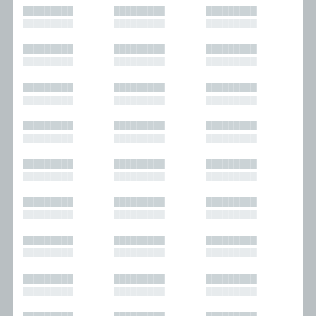
█████████
█████████
█████████
█████████
█████████
█████████
█████████
█████████
█████████
█████████
█████████
█████████
█████████
█████████
█████████
█████████
█████████
█████████
█████████
█████████
█████████
█████████
█████████
█████████
█████████
█████████
█████████
█████████
█████████
█████████
█████████
█████████
█████████
█████████
█████████
█████████
█████████
█████████
█████████
█████████
█████████
█████████
█████████
█████████
█████████
█████████
█████████
█████████