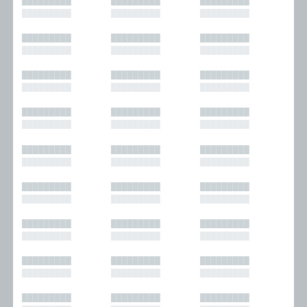
█████████
█████████
█████████
█████████
█████████
█████████
█████████
█████████
█████████
█████████
█████████
█████████
█████████
█████████
█████████
█████████
█████████
█████████
█████████
█████████
█████████
█████████
█████████
█████████
█████████
█████████
█████████
█████████
█████████
█████████
█████████
█████████
█████████
█████████
█████████
█████████
█████████
█████████
█████████
█████████
█████████
█████████
█████████
█████████
█████████
█████████
█████████
█████████
█████████
█████████
█████████