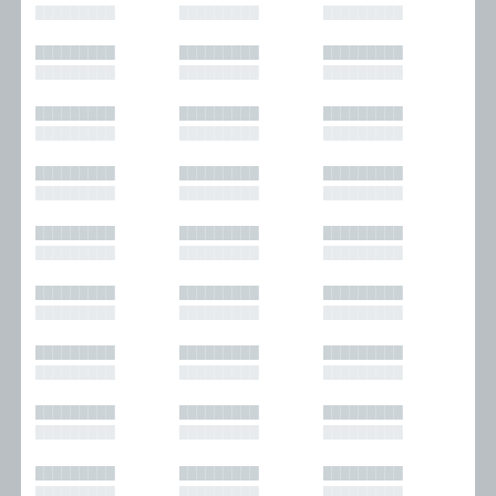
█████████
█████████
█████████
█████████
█████████
█████████
█████████
█████████
█████████
█████████
█████████
█████████
█████████
█████████
█████████
█████████
█████████
█████████
█████████
█████████
█████████
█████████
█████████
█████████
█████████
█████████
█████████
█████████
█████████
█████████
█████████
█████████
█████████
█████████
█████████
█████████
█████████
█████████
█████████
█████████
█████████
█████████
█████████
█████████
█████████
█████████
█████████
█████████
█████████
█████████
█████████