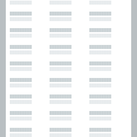
█████████
█████████
█████████
█████████
█████████
█████████
█████████
█████████
█████████
█████████
█████████
█████████
█████████
█████████
█████████
█████████
█████████
█████████
█████████
█████████
█████████
█████████
█████████
█████████
█████████
█████████
█████████
█████████
█████████
█████████
█████████
█████████
█████████
█████████
█████████
█████████
█████████
█████████
█████████
█████████
█████████
█████████
█████████
█████████
█████████
█████████
█████████
█████████
█████████
█████████
█████████