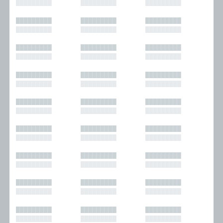
█████████
█████████
█████████
█████████
█████████
█████████
█████████
█████████
█████████
█████████
█████████
█████████
█████████
█████████
█████████
█████████
█████████
█████████
█████████
█████████
█████████
█████████
█████████
█████████
█████████
█████████
█████████
█████████
█████████
█████████
█████████
█████████
█████████
█████████
█████████
█████████
█████████
█████████
█████████
█████████
█████████
█████████
█████████
█████████
█████████
█████████
█████████
█████████
█████████
█████████
█████████