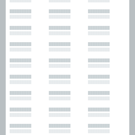
█████████
█████████
█████████
█████████
█████████
█████████
█████████
█████████
█████████
█████████
█████████
█████████
█████████
█████████
█████████
█████████
█████████
█████████
█████████
█████████
█████████
█████████
█████████
█████████
█████████
█████████
█████████
█████████
█████████
█████████
█████████
█████████
█████████
█████████
█████████
█████████
█████████
█████████
█████████
█████████
█████████
█████████
█████████
█████████
█████████
█████████
█████████
█████████
█████████
█████████
█████████