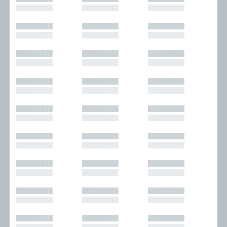
█████████
█████████
█████████
█████████
█████████
█████████
█████████
█████████
█████████
█████████
█████████
█████████
█████████
█████████
█████████
█████████
█████████
█████████
█████████
█████████
█████████
█████████
█████████
█████████
█████████
█████████
█████████
█████████
█████████
█████████
█████████
█████████
█████████
█████████
█████████
█████████
█████████
█████████
█████████
█████████
█████████
█████████
█████████
█████████
█████████
█████████
█████████
█████████