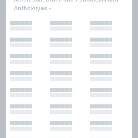
Anthologies
All
Novels
█████████
█████████
█████████
Bibliophilic
Other
█████████
█████████
█████████
Columns
Performances
Forewords
Periodicals and
█████████
█████████
█████████
Interviews
Anthologies
█████████
█████████
█████████
Journalism
Plays
Kasimir
Short Stories
█████████
█████████
█████████
Nonfiction
█████████
█████████
█████████
█████████
█████████
█████████
█████████
█████████
█████████
█████████
█████████
█████████
█████████
█████████
█████████
█████████
█████████
█████████
█████████
█████████
█████████
█████████
█████████
█████████
█████████
█████████
█████████