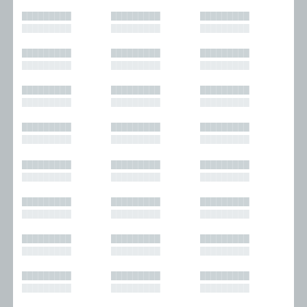
█████████
█████████
█████████
█████████
█████████
█████████
█████████
█████████
█████████
█████████
█████████
█████████
█████████
█████████
█████████
█████████
█████████
█████████
█████████
█████████
█████████
█████████
█████████
█████████
█████████
█████████
█████████
█████████
█████████
█████████
█████████
█████████
█████████
█████████
█████████
█████████
█████████
█████████
█████████
█████████
█████████
█████████
█████████
█████████
█████████
█████████
█████████
█████████