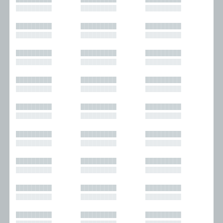
█████████
█████████
█████████
█████████
█████████
█████████
█████████
█████████
█████████
█████████
█████████
█████████
█████████
█████████
█████████
█████████
█████████
█████████
█████████
█████████
█████████
█████████
█████████
█████████
█████████
█████████
█████████
█████████
█████████
█████████
█████████
█████████
█████████
█████████
█████████
█████████
█████████
█████████
█████████
█████████
█████████
█████████
█████████
█████████
█████████
█████████
█████████
█████████