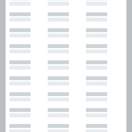
█████████
█████████
█████████
█████████
█████████
█████████
█████████
█████████
█████████
█████████
█████████
█████████
█████████
█████████
█████████
█████████
█████████
█████████
█████████
█████████
█████████
█████████
█████████
█████████
█████████
█████████
█████████
█████████
█████████
█████████
█████████
█████████
█████████
█████████
█████████
█████████
█████████
█████████
█████████
█████████
█████████
█████████
█████████
█████████
█████████
█████████
█████████
█████████
█████████
█████████
█████████