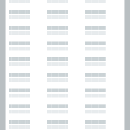
█████████
█████████
█████████
█████████
█████████
█████████
█████████
█████████
█████████
█████████
█████████
█████████
█████████
█████████
█████████
█████████
█████████
█████████
█████████
█████████
█████████
█████████
█████████
█████████
█████████
█████████
█████████
█████████
█████████
█████████
█████████
█████████
█████████
█████████
█████████
█████████
█████████
█████████
█████████
█████████
█████████
█████████
█████████
█████████
█████████
█████████
█████████
█████████
█████████
█████████
█████████