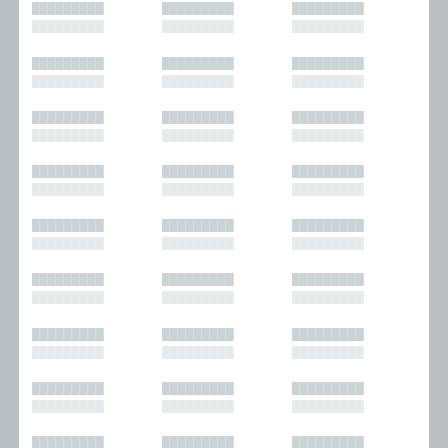
█████████
█████████
█████████
█████████
█████████
█████████
█████████
█████████
█████████
█████████
█████████
█████████
█████████
█████████
█████████
█████████
█████████
█████████
█████████
█████████
█████████
█████████
█████████
█████████
█████████
█████████
█████████
█████████
█████████
█████████
█████████
█████████
█████████
█████████
█████████
█████████
█████████
█████████
█████████
█████████
█████████
█████████
█████████
█████████
█████████
█████████
█████████
█████████
█████████
█████████
█████████