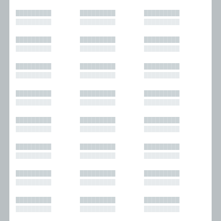
█████████
█████████
█████████
█████████
█████████
█████████
█████████
█████████
█████████
█████████
█████████
█████████
█████████
█████████
█████████
█████████
█████████
█████████
█████████
█████████
█████████
█████████
█████████
█████████
█████████
█████████
█████████
█████████
█████████
█████████
█████████
█████████
█████████
█████████
█████████
█████████
█████████
█████████
█████████
█████████
█████████
█████████
█████████
█████████
█████████
█████████
█████████
█████████