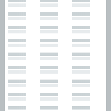
█████████
█████████
█████████
█████████
█████████
█████████
█████████
█████████
█████████
█████████
█████████
█████████
█████████
█████████
█████████
█████████
█████████
█████████
█████████
█████████
█████████
█████████
█████████
█████████
█████████
█████████
█████████
█████████
█████████
█████████
█████████
█████████
█████████
█████████
█████████
█████████
█████████
█████████
█████████
█████████
█████████
█████████
█████████
█████████
█████████
█████████
█████████
█████████
█████████
█████████
█████████