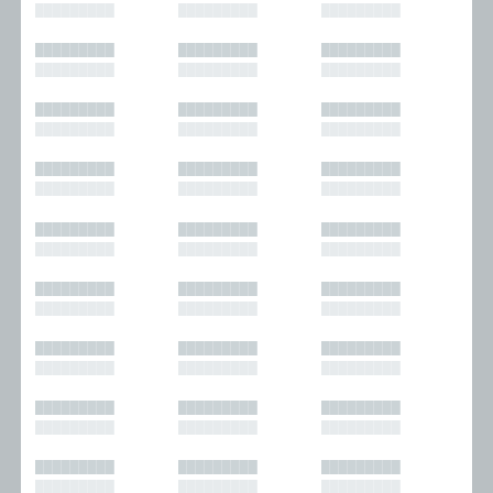
█████████
█████████
█████████
█████████
█████████
█████████
█████████
█████████
█████████
█████████
█████████
█████████
█████████
█████████
█████████
█████████
█████████
█████████
█████████
█████████
█████████
█████████
█████████
█████████
█████████
█████████
█████████
█████████
█████████
█████████
█████████
█████████
█████████
█████████
█████████
█████████
█████████
█████████
█████████
█████████
█████████
█████████
█████████
█████████
█████████
█████████
█████████
█████████
█████████
█████████
█████████