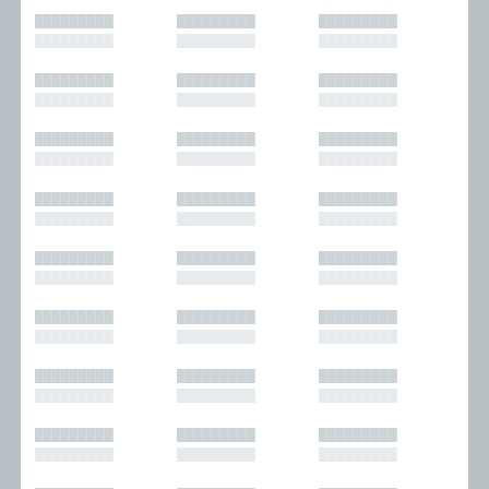
█████████
█████████
█████████
█████████
█████████
█████████
█████████
█████████
█████████
█████████
█████████
█████████
█████████
█████████
█████████
█████████
█████████
█████████
█████████
█████████
█████████
█████████
█████████
█████████
█████████
█████████
█████████
█████████
█████████
█████████
█████████
█████████
█████████
█████████
█████████
█████████
█████████
█████████
█████████
█████████
█████████
█████████
█████████
█████████
█████████
█████████
█████████
█████████