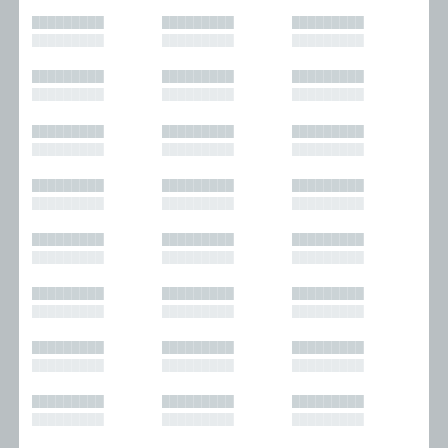
█████████
█████████
█████████
█████████
█████████
█████████
█████████
█████████
█████████
█████████
█████████
█████████
█████████
█████████
█████████
█████████
█████████
█████████
█████████
█████████
█████████
█████████
█████████
█████████
█████████
█████████
█████████
█████████
█████████
█████████
█████████
█████████
█████████
█████████
█████████
█████████
█████████
█████████
█████████
█████████
█████████
█████████
█████████
█████████
█████████
█████████
█████████
█████████