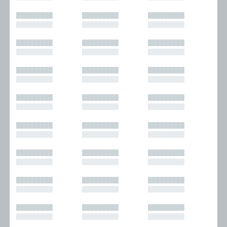
█████████
█████████
█████████
█████████
█████████
█████████
█████████
█████████
█████████
█████████
█████████
█████████
█████████
█████████
█████████
█████████
█████████
█████████
█████████
█████████
█████████
█████████
█████████
█████████
█████████
█████████
█████████
█████████
█████████
█████████
█████████
█████████
█████████
█████████
█████████
█████████
█████████
█████████
█████████
█████████
█████████
█████████
█████████
█████████
█████████
█████████
█████████
█████████