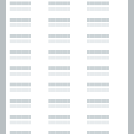
█████████
█████████
█████████
█████████
█████████
█████████
█████████
█████████
█████████
█████████
█████████
█████████
█████████
█████████
█████████
█████████
█████████
█████████
█████████
█████████
█████████
█████████
█████████
█████████
█████████
█████████
█████████
█████████
█████████
█████████
█████████
█████████
█████████
█████████
█████████
█████████
█████████
█████████
█████████
█████████
█████████
█████████
█████████
█████████
█████████
█████████
█████████
█████████
█████████
█████████
█████████