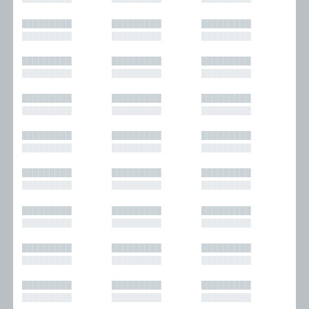
█████████
█████████
█████████
█████████
█████████
█████████
█████████
█████████
█████████
█████████
█████████
█████████
█████████
█████████
█████████
█████████
█████████
█████████
█████████
█████████
█████████
█████████
█████████
█████████
█████████
█████████
█████████
█████████
█████████
█████████
█████████
█████████
█████████
█████████
█████████
█████████
█████████
█████████
█████████
█████████
█████████
█████████
█████████
█████████
█████████
█████████
█████████
█████████