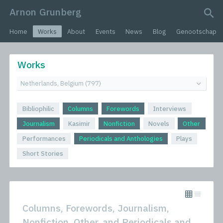
Arnon Grunberg
search query
Home
Works
About
Events
News
Blog
Genootschap
Works
Bibliophilic
Columns
Forewords
Interviews
Journalism
Kasimir
Nonfiction
Novels
Other
Performances
Periodicals and Anthologies
Plays
Short Stories
Columns, Forewords, Journalism,
Nonfiction, Other, and Periodicals and