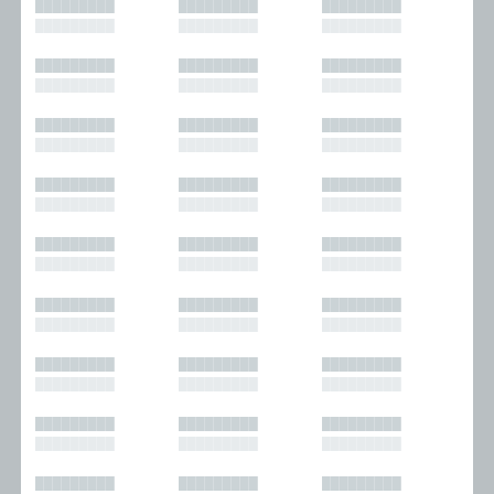
█████████
█████████
█████████
█████████
█████████
█████████
█████████
█████████
█████████
█████████
█████████
█████████
█████████
█████████
█████████
█████████
█████████
█████████
█████████
█████████
█████████
█████████
█████████
█████████
█████████
█████████
█████████
█████████
█████████
█████████
█████████
█████████
█████████
█████████
█████████
█████████
█████████
█████████
█████████
█████████
█████████
█████████
█████████
█████████
█████████
█████████
█████████
█████████
█████████
█████████
█████████