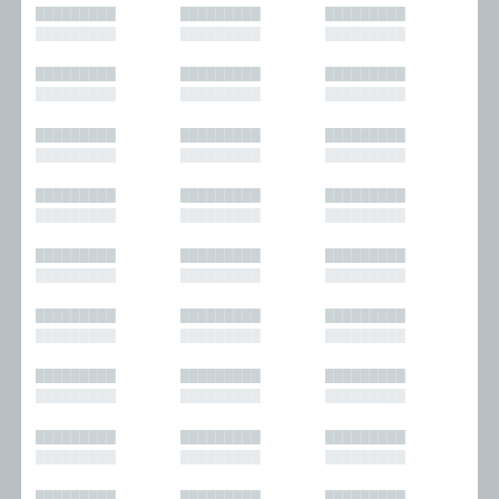
█████████
█████████
█████████
█████████
█████████
█████████
█████████
█████████
█████████
█████████
█████████
█████████
█████████
█████████
█████████
█████████
█████████
█████████
█████████
█████████
█████████
█████████
█████████
█████████
█████████
█████████
█████████
█████████
█████████
█████████
█████████
█████████
█████████
█████████
█████████
█████████
█████████
█████████
█████████
█████████
█████████
█████████
█████████
█████████
█████████
█████████
█████████
█████████
█████████
█████████
█████████