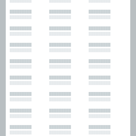
█████████
█████████
█████████
█████████
█████████
█████████
█████████
█████████
█████████
█████████
█████████
█████████
█████████
█████████
█████████
█████████
█████████
█████████
█████████
█████████
█████████
█████████
█████████
█████████
█████████
█████████
█████████
█████████
█████████
█████████
█████████
█████████
█████████
█████████
█████████
█████████
█████████
█████████
█████████
█████████
█████████
█████████
█████████
█████████
█████████
█████████
█████████
█████████
█████████
█████████
█████████