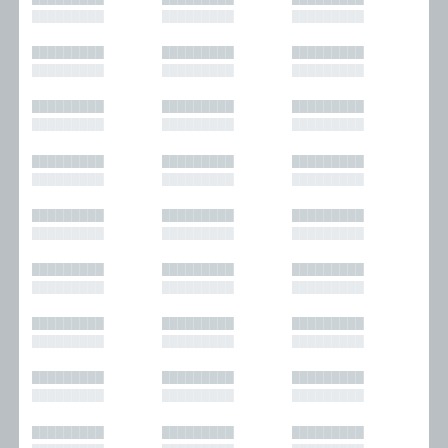
█████████
█████████
█████████
█████████
█████████
█████████
█████████
█████████
█████████
█████████
█████████
█████████
█████████
█████████
█████████
█████████
█████████
█████████
█████████
█████████
█████████
█████████
█████████
█████████
█████████
█████████
█████████
█████████
█████████
█████████
█████████
█████████
█████████
█████████
█████████
█████████
█████████
█████████
█████████
█████████
█████████
█████████
█████████
█████████
█████████
█████████
█████████
█████████