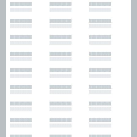
█████████
█████████
█████████
█████████
█████████
█████████
█████████
█████████
█████████
█████████
█████████
█████████
█████████
█████████
█████████
█████████
█████████
█████████
█████████
█████████
█████████
█████████
█████████
█████████
█████████
█████████
█████████
█████████
█████████
█████████
█████████
█████████
█████████
█████████
█████████
█████████
█████████
█████████
█████████
█████████
█████████
█████████
█████████
█████████
█████████
█████████
█████████
█████████
█████████
█████████
█████████