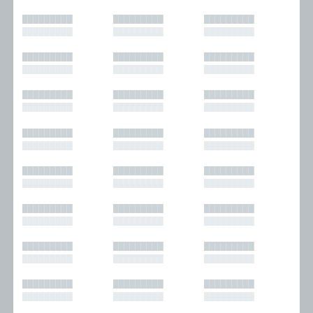
█████████
█████████
█████████
█████████
█████████
█████████
█████████
█████████
█████████
█████████
█████████
█████████
█████████
█████████
█████████
█████████
█████████
█████████
█████████
█████████
█████████
█████████
█████████
█████████
█████████
█████████
█████████
█████████
█████████
█████████
█████████
█████████
█████████
█████████
█████████
█████████
█████████
█████████
█████████
█████████
█████████
█████████
█████████
█████████
█████████
█████████
█████████
█████████