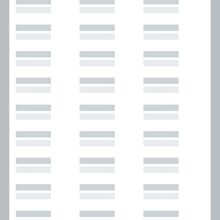
█████████
█████████
█████████
█████████
█████████
█████████
█████████
█████████
█████████
█████████
█████████
█████████
█████████
█████████
█████████
█████████
█████████
█████████
█████████
█████████
█████████
█████████
█████████
█████████
█████████
█████████
█████████
█████████
█████████
█████████
█████████
█████████
█████████
█████████
█████████
█████████
█████████
█████████
█████████
█████████
█████████
█████████
█████████
█████████
█████████
█████████
█████████
█████████
█████████
█████████
█████████