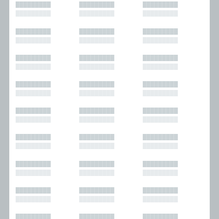
█████████
█████████
█████████
█████████
█████████
█████████
█████████
█████████
█████████
█████████
█████████
█████████
█████████
█████████
█████████
█████████
█████████
█████████
█████████
█████████
█████████
█████████
█████████
█████████
█████████
█████████
█████████
█████████
█████████
█████████
█████████
█████████
█████████
█████████
█████████
█████████
█████████
█████████
█████████
█████████
█████████
█████████
█████████
█████████
█████████
█████████
█████████
█████████
█████████
█████████
█████████