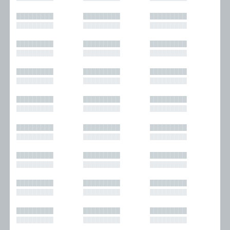
█████████
█████████
█████████
█████████
█████████
█████████
█████████
█████████
█████████
█████████
█████████
█████████
█████████
█████████
█████████
█████████
█████████
█████████
█████████
█████████
█████████
█████████
█████████
█████████
█████████
█████████
█████████
█████████
█████████
█████████
█████████
█████████
█████████
█████████
█████████
█████████
█████████
█████████
█████████
█████████
█████████
█████████
█████████
█████████
█████████
█████████
█████████
█████████