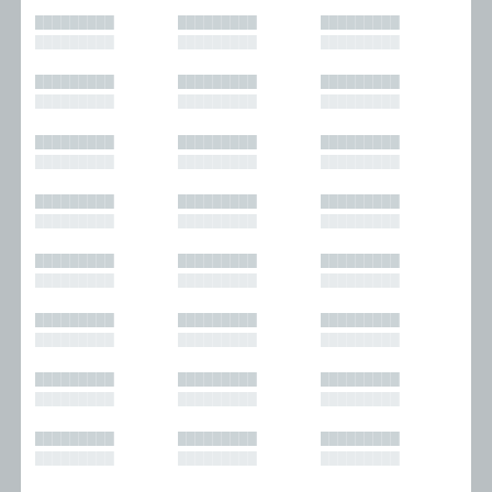
█████████
█████████
█████████
█████████
█████████
█████████
█████████
█████████
█████████
█████████
█████████
█████████
█████████
█████████
█████████
█████████
█████████
█████████
█████████
█████████
█████████
█████████
█████████
█████████
█████████
█████████
█████████
█████████
█████████
█████████
█████████
█████████
█████████
█████████
█████████
█████████
█████████
█████████
█████████
█████████
█████████
█████████
█████████
█████████
█████████
█████████
█████████
█████████