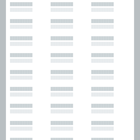
█████████
█████████
█████████
█████████
█████████
█████████
█████████
█████████
█████████
█████████
█████████
█████████
█████████
█████████
█████████
█████████
█████████
█████████
█████████
█████████
█████████
█████████
█████████
█████████
█████████
█████████
█████████
█████████
█████████
█████████
█████████
█████████
█████████
█████████
█████████
█████████
█████████
█████████
█████████
█████████
█████████
█████████
█████████
█████████
█████████
█████████
█████████
█████████
█████████
█████████
█████████