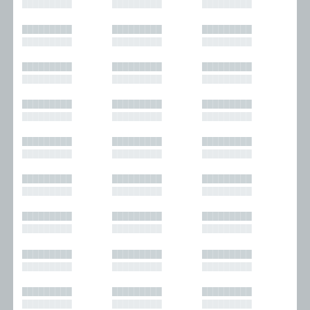
█████████
█████████
█████████
█████████
█████████
█████████
█████████
█████████
█████████
█████████
█████████
█████████
█████████
█████████
█████████
█████████
█████████
█████████
█████████
█████████
█████████
█████████
█████████
█████████
█████████
█████████
█████████
█████████
█████████
█████████
█████████
█████████
█████████
█████████
█████████
█████████
█████████
█████████
█████████
█████████
█████████
█████████
█████████
█████████
█████████
█████████
█████████
█████████
█████████
█████████
█████████