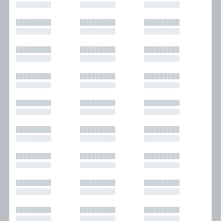
█████████
█████████
█████████
█████████
█████████
█████████
█████████
█████████
█████████
█████████
█████████
█████████
█████████
█████████
█████████
█████████
█████████
█████████
█████████
█████████
█████████
█████████
█████████
█████████
█████████
█████████
█████████
█████████
█████████
█████████
█████████
█████████
█████████
█████████
█████████
█████████
█████████
█████████
█████████
█████████
█████████
█████████
█████████
█████████
█████████
█████████
█████████
█████████
█████████
█████████
█████████