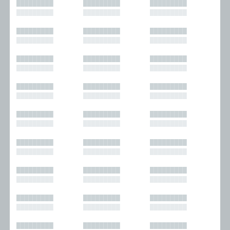
█████████
█████████
█████████
█████████
█████████
█████████
█████████
█████████
█████████
█████████
█████████
█████████
█████████
█████████
█████████
█████████
█████████
█████████
█████████
█████████
█████████
█████████
█████████
█████████
█████████
█████████
█████████
█████████
█████████
█████████
█████████
█████████
█████████
█████████
█████████
█████████
█████████
█████████
█████████
█████████
█████████
█████████
█████████
█████████
█████████
█████████
█████████
█████████
█████████
█████████
█████████