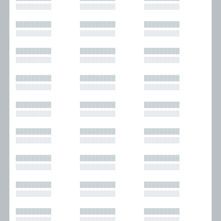
█████████
█████████
█████████
█████████
█████████
█████████
█████████
█████████
█████████
█████████
█████████
█████████
█████████
█████████
█████████
█████████
█████████
█████████
█████████
█████████
█████████
█████████
█████████
█████████
█████████
█████████
█████████
█████████
█████████
█████████
█████████
█████████
█████████
█████████
█████████
█████████
█████████
█████████
█████████
█████████
█████████
█████████
█████████
█████████
█████████
█████████
█████████
█████████
█████████
█████████
█████████