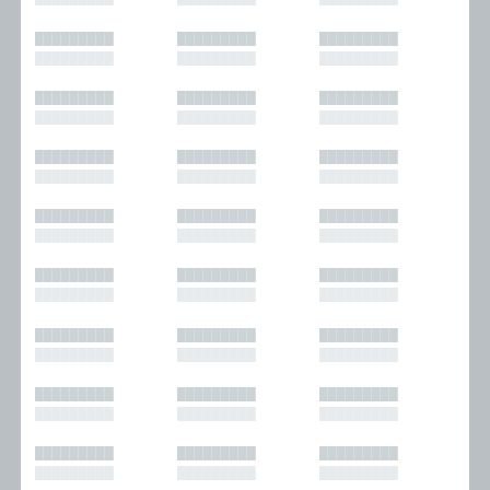
█████████
█████████
█████████
█████████
█████████
█████████
█████████
█████████
█████████
█████████
█████████
█████████
█████████
█████████
█████████
█████████
█████████
█████████
█████████
█████████
█████████
█████████
█████████
█████████
█████████
█████████
█████████
█████████
█████████
█████████
█████████
█████████
█████████
█████████
█████████
█████████
█████████
█████████
█████████
█████████
█████████
█████████
█████████
█████████
█████████
█████████
█████████
█████████