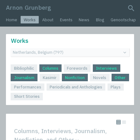
Arnon Grunberg
search query
Home
Works
About
Events
News
Blog
Genootschap
Works
Bibliophilic
Columns
Forewords
Interviews
Journalism
Kasimir
Nonfiction
Novels
Other
Performances
Periodicals and Anthologies
Plays
Short Stories
Columns, Interviews, Journalism,
Nonfiction, and Other