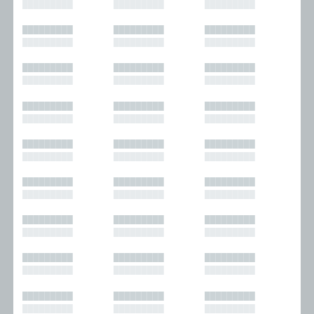
█████████
█████████
█████████
█████████
█████████
█████████
█████████
█████████
█████████
█████████
█████████
█████████
█████████
█████████
█████████
█████████
█████████
█████████
█████████
█████████
█████████
█████████
█████████
█████████
█████████
█████████
█████████
█████████
█████████
█████████
█████████
█████████
█████████
█████████
█████████
█████████
█████████
█████████
█████████
█████████
█████████
█████████
█████████
█████████
█████████
█████████
█████████
█████████
█████████
█████████
█████████