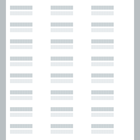
█████████
█████████
█████████
█████████
█████████
█████████
█████████
█████████
█████████
█████████
█████████
█████████
█████████
█████████
█████████
█████████
█████████
█████████
█████████
█████████
█████████
█████████
█████████
█████████
█████████
█████████
█████████
█████████
█████████
█████████
█████████
█████████
█████████
█████████
█████████
█████████
█████████
█████████
█████████
█████████
█████████
█████████
█████████
█████████
█████████
█████████
█████████
█████████