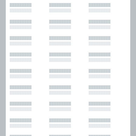
█████████
█████████
█████████
█████████
█████████
█████████
█████████
█████████
█████████
█████████
█████████
█████████
█████████
█████████
█████████
█████████
█████████
█████████
█████████
█████████
█████████
█████████
█████████
█████████
█████████
█████████
█████████
█████████
█████████
█████████
█████████
█████████
█████████
█████████
█████████
█████████
█████████
█████████
█████████
█████████
█████████
█████████
█████████
█████████
█████████
█████████
█████████
█████████