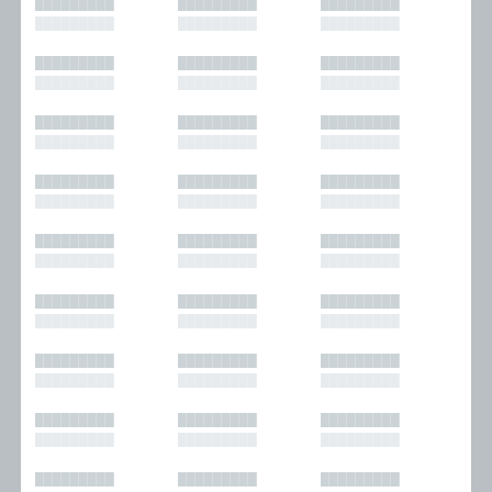
█████████
█████████
█████████
█████████
█████████
█████████
█████████
█████████
█████████
█████████
█████████
█████████
█████████
█████████
█████████
█████████
█████████
█████████
█████████
█████████
█████████
█████████
█████████
█████████
█████████
█████████
█████████
█████████
█████████
█████████
█████████
█████████
█████████
█████████
█████████
█████████
█████████
█████████
█████████
█████████
█████████
█████████
█████████
█████████
█████████
█████████
█████████
█████████
█████████
█████████
█████████