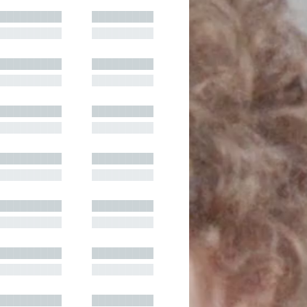
█████████
█████████
█████████
█████████
█████████
█████████
█████████
█████████
█████████
█████████
█████████
█████████
█████████
█████████
█████████
█████████
█████████
█████████
█████████
█████████
█████████
█████████
█████████
█████████
█████████
█████████