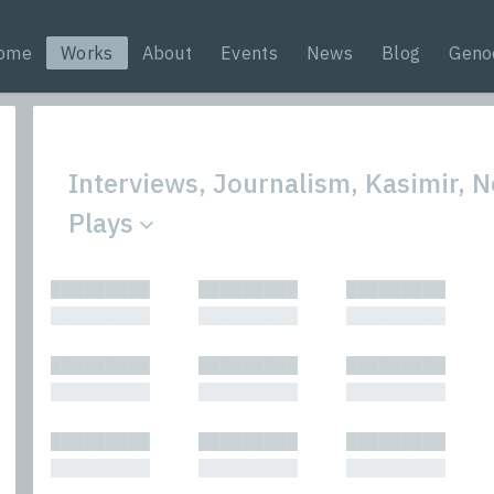
ome
Works
About
Events
News
Blog
Geno
Interviews, Journalism, Kasimir, N
Plays
All
Nonfic
█████████
█████████
█████████
Bibliophilic
Novel
█████████
█████████
█████████
Columns
Other
Forewords
Perfo
█████████
█████████
█████████
Interviews
Period
█████████
█████████
█████████
Journalism
Plays
Kasimir
Short 
█████████
█████████
█████████
█████████
█████████
█████████