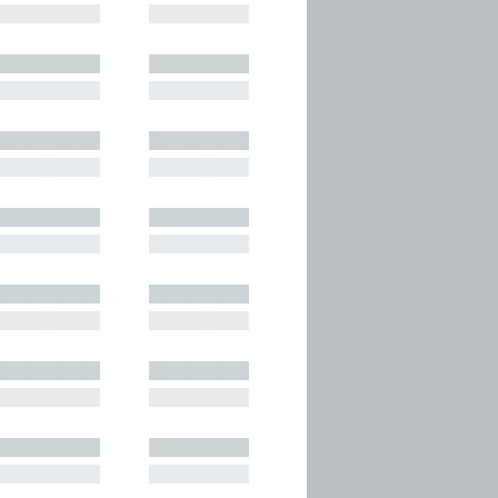
█████████
█████████
█████████
█████████
█████████
█████████
█████████
█████████
█████████
█████████
█████████
█████████
█████████
█████████
█████████
█████████
█████████
█████████
█████████
█████████
█████████
█████████
█████████
█████████
█████████
█████████