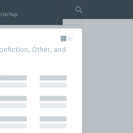
otschap
search query
onfiction, Other, and
tion
█████████
█████████
s
█████████
█████████
rmances
█████████
█████████
icals and Anthologies
█████████
█████████
Stories
█████████
█████████
█████████
█████████