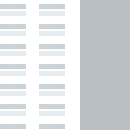
█████████
█████████
█████████
█████████
█████████
█████████
█████████
█████████
█████████
█████████
█████████
█████████
█████████
█████████
█████████
█████████
█████████
█████████
█████████
█████████
█████████
█████████
█████████
█████████
█████████
█████████