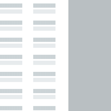
█████████
█████████
█████████
█████████
█████████
█████████
█████████
█████████
█████████
█████████
█████████
█████████
█████████
█████████
█████████
█████████
█████████
█████████
█████████
█████████
█████████
█████████
█████████
█████████
█████████
█████████