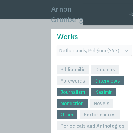
Arnon
H
Grunberg
Works
Bibliophilic
Columns
Forewords
Interviews
Journalism
Kasimir
Nonfiction
Novels
Other
Performances
Periodicals and Anthologies