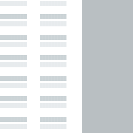
█████████
█████████
█████████
█████████
█████████
█████████
█████████
█████████
█████████
█████████
█████████
█████████
█████████
█████████
█████████
█████████
█████████
█████████
█████████
█████████
█████████
█████████
█████████
█████████
█████████
█████████