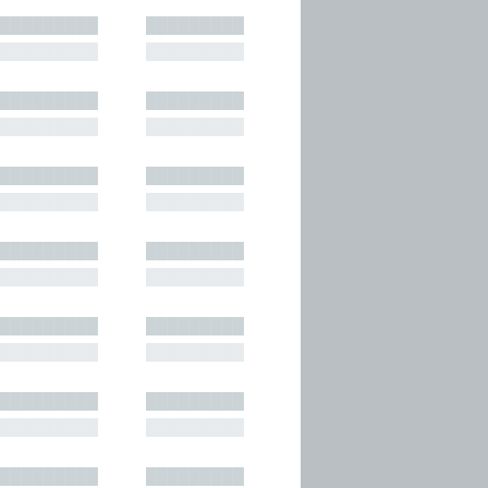
█████████
█████████
█████████
█████████
█████████
█████████
█████████
█████████
█████████
█████████
█████████
█████████
█████████
█████████
█████████
█████████
█████████
█████████
█████████
█████████
█████████
█████████
█████████
█████████
█████████
█████████