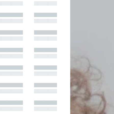
█████████
█████████
█████████
█████████
█████████
█████████
█████████
█████████
█████████
█████████
█████████
█████████
█████████
█████████
█████████
█████████
█████████
█████████
█████████
█████████
█████████
█████████
█████████
█████████
█████████
█████████