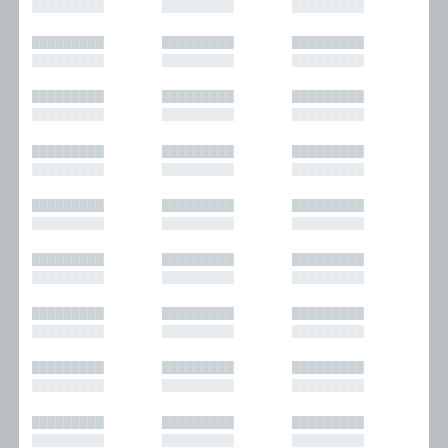
█████████
█████████
█████████
█████████
█████████
█████████
█████████
█████████
█████████
█████████
█████████
█████████
█████████
█████████
█████████
█████████
█████████
█████████
█████████
█████████
█████████
█████████
█████████
█████████
█████████
█████████
█████████
█████████
█████████
█████████
█████████
█████████
█████████
█████████
█████████
█████████
█████████
█████████
█████████
█████████
█████████
█████████
█████████
█████████
█████████
█████████
█████████
█████████
█████████
█████████
█████████