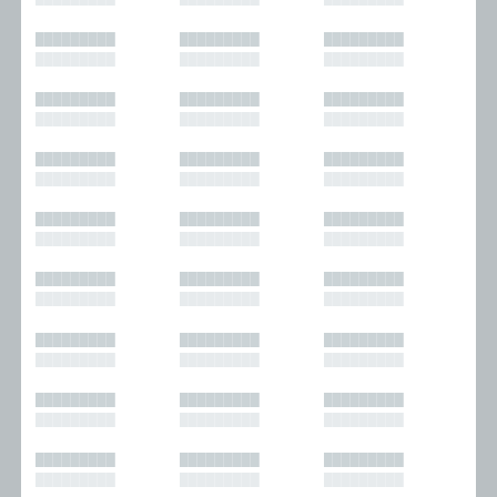
█████████
█████████
█████████
█████████
█████████
█████████
█████████
█████████
█████████
█████████
█████████
█████████
█████████
█████████
█████████
█████████
█████████
█████████
█████████
█████████
█████████
█████████
█████████
█████████
█████████
█████████
█████████
█████████
█████████
█████████
█████████
█████████
█████████
█████████
█████████
█████████
█████████
█████████
█████████
█████████
█████████
█████████
█████████
█████████
█████████
█████████
█████████
█████████