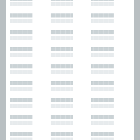
█████████
█████████
█████████
█████████
█████████
█████████
█████████
█████████
█████████
█████████
█████████
█████████
█████████
█████████
█████████
█████████
█████████
█████████
█████████
█████████
█████████
█████████
█████████
█████████
█████████
█████████
█████████
█████████
█████████
█████████
█████████
█████████
█████████
█████████
█████████
█████████
█████████
█████████
█████████
█████████
█████████
█████████
█████████
█████████
█████████
█████████
█████████
█████████
█████████
█████████
█████████