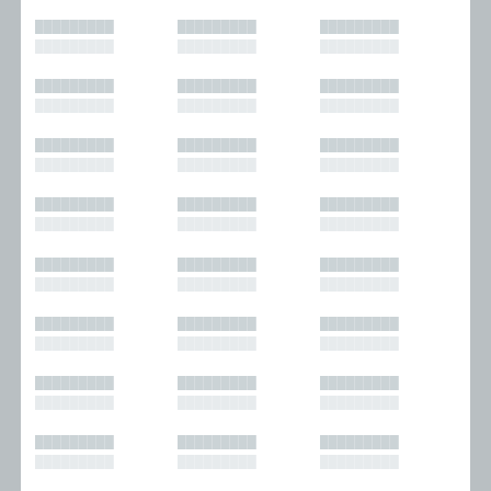
█████████
█████████
█████████
█████████
█████████
█████████
█████████
█████████
█████████
█████████
█████████
█████████
█████████
█████████
█████████
█████████
█████████
█████████
█████████
█████████
█████████
█████████
█████████
█████████
█████████
█████████
█████████
█████████
█████████
█████████
█████████
█████████
█████████
█████████
█████████
█████████
█████████
█████████
█████████
█████████
█████████
█████████
█████████
█████████
█████████
█████████
█████████
█████████