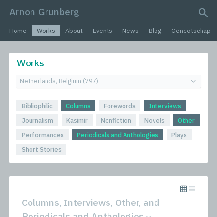
Arnon Grunberg
search query
Home
Works
About
Events
News
Blog
Genootschap
Works
Bibliophilic
Columns
Forewords
Interviews
Journalism
Kasimir
Nonfiction
Novels
Other
Performances
Periodicals and Anthologies
Plays
Short Stories
Columns, Interviews, Other, and
Periodicals and Anthologies