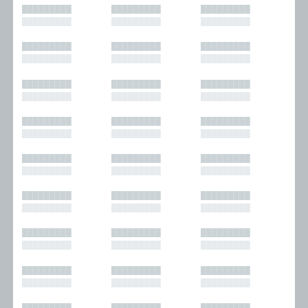
█████████
█████████
█████████
█████████
█████████
█████████
█████████
█████████
█████████
█████████
█████████
█████████
█████████
█████████
█████████
█████████
█████████
█████████
█████████
█████████
█████████
█████████
█████████
█████████
█████████
█████████
█████████
█████████
█████████
█████████
█████████
█████████
█████████
█████████
█████████
█████████
█████████
█████████
█████████
█████████
█████████
█████████
█████████
█████████
█████████
█████████
█████████
█████████
█████████
█████████
█████████