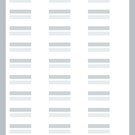
█████████
█████████
█████████
█████████
█████████
█████████
█████████
█████████
█████████
█████████
█████████
█████████
█████████
█████████
█████████
█████████
█████████
█████████
█████████
█████████
█████████
█████████
█████████
█████████
█████████
█████████
█████████
█████████
█████████
█████████
█████████
█████████
█████████
█████████
█████████
█████████
█████████
█████████
█████████
█████████
█████████
█████████
█████████
█████████
█████████
█████████
█████████
█████████
█████████
█████████
█████████