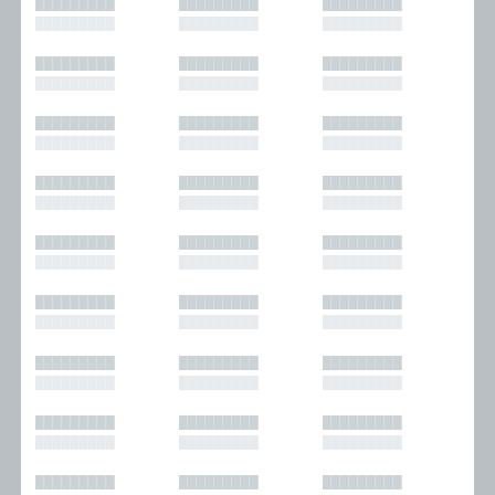
█████████
█████████
█████████
█████████
█████████
█████████
█████████
█████████
█████████
█████████
█████████
█████████
█████████
█████████
█████████
█████████
█████████
█████████
█████████
█████████
█████████
█████████
█████████
█████████
█████████
█████████
█████████
█████████
█████████
█████████
█████████
█████████
█████████
█████████
█████████
█████████
█████████
█████████
█████████
█████████
█████████
█████████
█████████
█████████
█████████
█████████
█████████
█████████
█████████
█████████
█████████