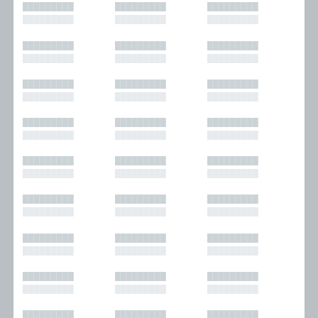
█████████
█████████
█████████
█████████
█████████
█████████
█████████
█████████
█████████
█████████
█████████
█████████
█████████
█████████
█████████
█████████
█████████
█████████
█████████
█████████
█████████
█████████
█████████
█████████
█████████
█████████
█████████
█████████
█████████
█████████
█████████
█████████
█████████
█████████
█████████
█████████
█████████
█████████
█████████
█████████
█████████
█████████
█████████
█████████
█████████
█████████
█████████
█████████
█████████
█████████
█████████