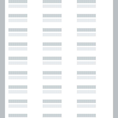
█████████
█████████
█████████
█████████
█████████
█████████
█████████
█████████
█████████
█████████
█████████
█████████
█████████
█████████
█████████
█████████
█████████
█████████
█████████
█████████
█████████
█████████
█████████
█████████
█████████
█████████
█████████
█████████
█████████
█████████
█████████
█████████
█████████
█████████
█████████
█████████
█████████
█████████
█████████
█████████
█████████
█████████
█████████
█████████
█████████
█████████
█████████
█████████
█████████
█████████
█████████