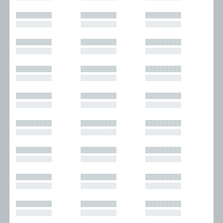
█████████
█████████
█████████
█████████
█████████
█████████
█████████
█████████
█████████
█████████
█████████
█████████
█████████
█████████
█████████
█████████
█████████
█████████
█████████
█████████
█████████
█████████
█████████
█████████
█████████
█████████
█████████
█████████
█████████
█████████
█████████
█████████
█████████
█████████
█████████
█████████
█████████
█████████
█████████
█████████
█████████
█████████
█████████
█████████
█████████
█████████
█████████
█████████