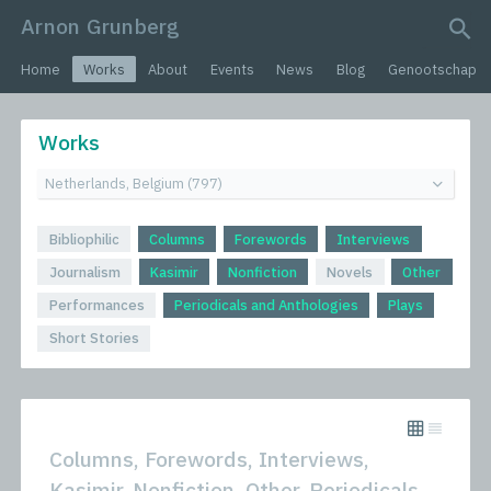
Arnon Grunberg
search query
Home
Works
About
Events
News
Blog
Genootschap
Works
Bibliophilic
Columns
Forewords
Interviews
Journalism
Kasimir
Nonfiction
Novels
Other
Performances
Periodicals and Anthologies
Plays
Short Stories
Columns, Forewords, Interviews,
Kasimir, Nonfiction, Other, Periodicals