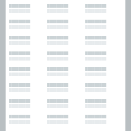
█████████
█████████
█████████
█████████
█████████
█████████
█████████
█████████
█████████
█████████
█████████
█████████
█████████
█████████
█████████
█████████
█████████
█████████
█████████
█████████
█████████
█████████
█████████
█████████
█████████
█████████
█████████
█████████
█████████
█████████
█████████
█████████
█████████
█████████
█████████
█████████
█████████
█████████
█████████
█████████
█████████
█████████
█████████
█████████
█████████
█████████
█████████
█████████