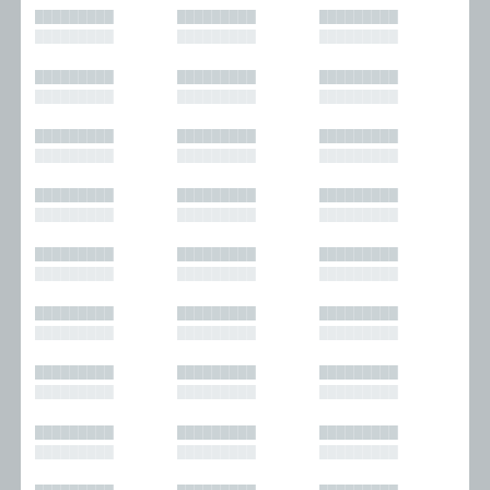
█████████
█████████
█████████
█████████
█████████
█████████
█████████
█████████
█████████
█████████
█████████
█████████
█████████
█████████
█████████
█████████
█████████
█████████
█████████
█████████
█████████
█████████
█████████
█████████
█████████
█████████
█████████
█████████
█████████
█████████
█████████
█████████
█████████
█████████
█████████
█████████
█████████
█████████
█████████
█████████
█████████
█████████
█████████
█████████
█████████
█████████
█████████
█████████