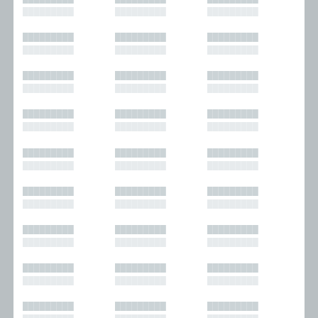
█████████
█████████
█████████
█████████
█████████
█████████
█████████
█████████
█████████
█████████
█████████
█████████
█████████
█████████
█████████
█████████
█████████
█████████
█████████
█████████
█████████
█████████
█████████
█████████
█████████
█████████
█████████
█████████
█████████
█████████
█████████
█████████
█████████
█████████
█████████
█████████
█████████
█████████
█████████
█████████
█████████
█████████
█████████
█████████
█████████
█████████
█████████
█████████