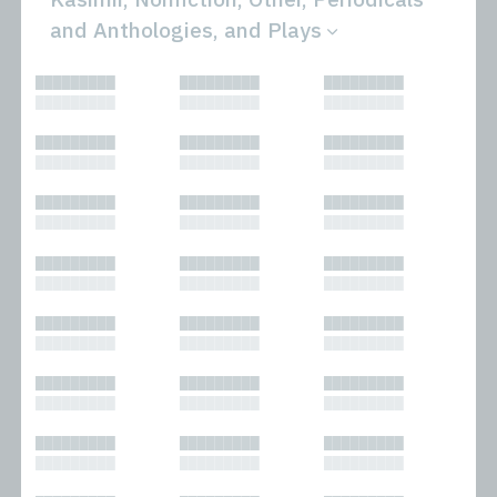
and Anthologies, and Plays
All
Novels
█████████
█████████
█████████
Bibliophilic
Other
█████████
█████████
█████████
Columns
Performances
Forewords
Periodicals and
█████████
█████████
█████████
Interviews
Anthologies
█████████
█████████
█████████
Journalism
Plays
Kasimir
Short Stories
█████████
█████████
█████████
Nonfiction
█████████
█████████
█████████
█████████
█████████
█████████
█████████
█████████
█████████
█████████
█████████
█████████
█████████
█████████
█████████
█████████
█████████
█████████
█████████
█████████
█████████
█████████
█████████
█████████
█████████
█████████
█████████