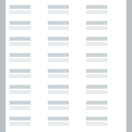
█████████
█████████
█████████
█████████
█████████
█████████
█████████
█████████
█████████
█████████
█████████
█████████
█████████
█████████
█████████
█████████
█████████
█████████
█████████
█████████
█████████
█████████
█████████
█████████
█████████
█████████
█████████
█████████
█████████
█████████
█████████
█████████
█████████
█████████
█████████
█████████
█████████
█████████
█████████
█████████
█████████
█████████
█████████
█████████
█████████
█████████
█████████
█████████