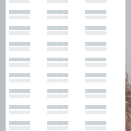
█████████
█████████
█████████
█████████
█████████
█████████
█████████
█████████
█████████
█████████
█████████
█████████
█████████
█████████
█████████
█████████
█████████
█████████
█████████
█████████
█████████
█████████
█████████
█████████
█████████
█████████
█████████
█████████
█████████
█████████
█████████
█████████
█████████
█████████
█████████
█████████
█████████
█████████
█████████
█████████
█████████
█████████
█████████
█████████
█████████
█████████
█████████
█████████
█████████
█████████
█████████