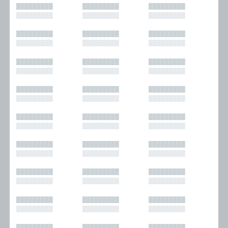
█████████
█████████
█████████
█████████
█████████
█████████
█████████
█████████
█████████
█████████
█████████
█████████
█████████
█████████
█████████
█████████
█████████
█████████
█████████
█████████
█████████
█████████
█████████
█████████
█████████
█████████
█████████
█████████
█████████
█████████
█████████
█████████
█████████
█████████
█████████
█████████
█████████
█████████
█████████
█████████
█████████
█████████
█████████
█████████
█████████
█████████
█████████
█████████
█████████
█████████
█████████