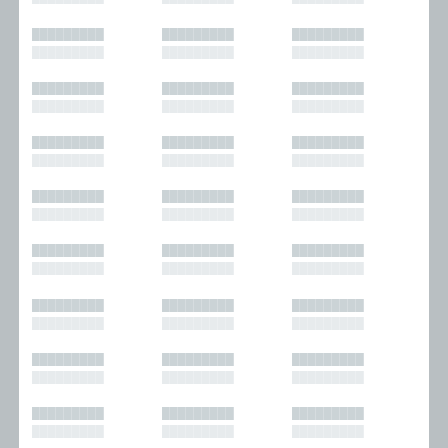
█████████
█████████
█████████
█████████
█████████
█████████
█████████
█████████
█████████
█████████
█████████
█████████
█████████
█████████
█████████
█████████
█████████
█████████
█████████
█████████
█████████
█████████
█████████
█████████
█████████
█████████
█████████
█████████
█████████
█████████
█████████
█████████
█████████
█████████
█████████
█████████
█████████
█████████
█████████
█████████
█████████
█████████
█████████
█████████
█████████
█████████
█████████
█████████