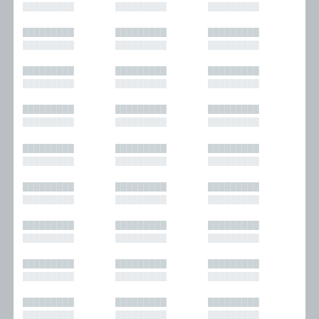
█████████
█████████
█████████
█████████
█████████
█████████
█████████
█████████
█████████
█████████
█████████
█████████
█████████
█████████
█████████
█████████
█████████
█████████
█████████
█████████
█████████
█████████
█████████
█████████
█████████
█████████
█████████
█████████
█████████
█████████
█████████
█████████
█████████
█████████
█████████
█████████
█████████
█████████
█████████
█████████
█████████
█████████
█████████
█████████
█████████
█████████
█████████
█████████
█████████
█████████
█████████