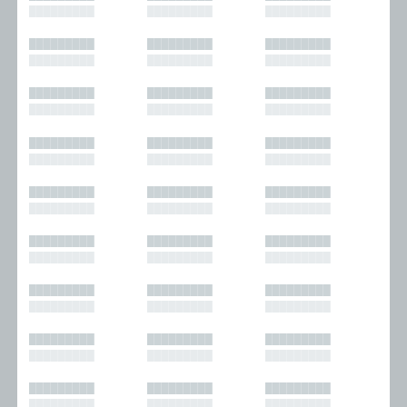
█████████
█████████
█████████
█████████
█████████
█████████
█████████
█████████
█████████
█████████
█████████
█████████
█████████
█████████
█████████
█████████
█████████
█████████
█████████
█████████
█████████
█████████
█████████
█████████
█████████
█████████
█████████
█████████
█████████
█████████
█████████
█████████
█████████
█████████
█████████
█████████
█████████
█████████
█████████
█████████
█████████
█████████
█████████
█████████
█████████
█████████
█████████
█████████
█████████
█████████
█████████