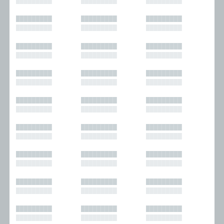
█████████
█████████
█████████
█████████
█████████
█████████
█████████
█████████
█████████
█████████
█████████
█████████
█████████
█████████
█████████
█████████
█████████
█████████
█████████
█████████
█████████
█████████
█████████
█████████
█████████
█████████
█████████
█████████
█████████
█████████
█████████
█████████
█████████
█████████
█████████
█████████
█████████
█████████
█████████
█████████
█████████
█████████
█████████
█████████
█████████
█████████
█████████
█████████
█████████
█████████
█████████