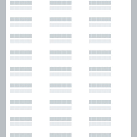
█████████
█████████
█████████
█████████
█████████
█████████
█████████
█████████
█████████
█████████
█████████
█████████
█████████
█████████
█████████
█████████
█████████
█████████
█████████
█████████
█████████
█████████
█████████
█████████
█████████
█████████
█████████
█████████
█████████
█████████
█████████
█████████
█████████
█████████
█████████
█████████
█████████
█████████
█████████
█████████
█████████
█████████
█████████
█████████
█████████
█████████
█████████
█████████
█████████
█████████
█████████