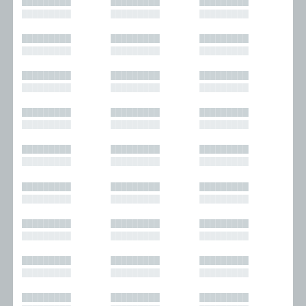
█████████
█████████
█████████
█████████
█████████
█████████
█████████
█████████
█████████
█████████
█████████
█████████
█████████
█████████
█████████
█████████
█████████
█████████
█████████
█████████
█████████
█████████
█████████
█████████
█████████
█████████
█████████
█████████
█████████
█████████
█████████
█████████
█████████
█████████
█████████
█████████
█████████
█████████
█████████
█████████
█████████
█████████
█████████
█████████
█████████
█████████
█████████
█████████
█████████
█████████
█████████