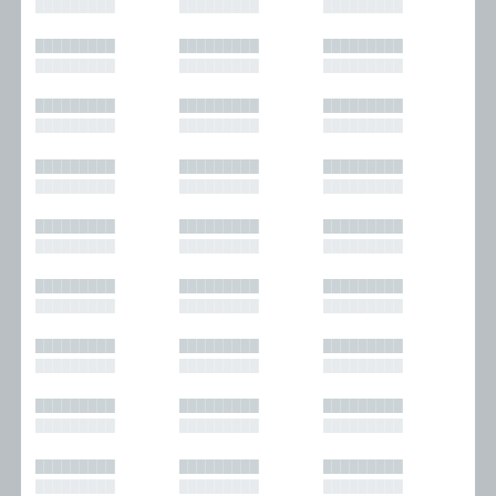
█████████
█████████
█████████
█████████
█████████
█████████
█████████
█████████
█████████
█████████
█████████
█████████
█████████
█████████
█████████
█████████
█████████
█████████
█████████
█████████
█████████
█████████
█████████
█████████
█████████
█████████
█████████
█████████
█████████
█████████
█████████
█████████
█████████
█████████
█████████
█████████
█████████
█████████
█████████
█████████
█████████
█████████
█████████
█████████
█████████
█████████
█████████
█████████
█████████
█████████
█████████