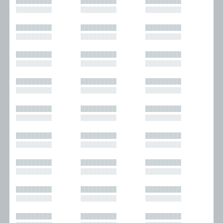
█████████
█████████
█████████
█████████
█████████
█████████
█████████
█████████
█████████
█████████
█████████
█████████
█████████
█████████
█████████
█████████
█████████
█████████
█████████
█████████
█████████
█████████
█████████
█████████
█████████
█████████
█████████
█████████
█████████
█████████
█████████
█████████
█████████
█████████
█████████
█████████
█████████
█████████
█████████
█████████
█████████
█████████
█████████
█████████
█████████
█████████
█████████
█████████
█████████
█████████
█████████