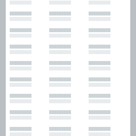
█████████
█████████
█████████
█████████
█████████
█████████
█████████
█████████
█████████
█████████
█████████
█████████
█████████
█████████
█████████
█████████
█████████
█████████
█████████
█████████
█████████
█████████
█████████
█████████
█████████
█████████
█████████
█████████
█████████
█████████
█████████
█████████
█████████
█████████
█████████
█████████
█████████
█████████
█████████
█████████
█████████
█████████
█████████
█████████
█████████
█████████
█████████
█████████
█████████
█████████
█████████