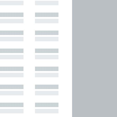
█████████
█████████
█████████
█████████
█████████
█████████
█████████
█████████
█████████
█████████
█████████
█████████
█████████
█████████
█████████
█████████
█████████
█████████
█████████
█████████
█████████
█████████
█████████
█████████
█████████
█████████