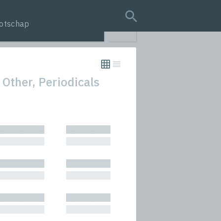
otschap
search query
 Other, Periodicals
tion
█████████
█████████
s
█████████
█████████
rmances
█████████
█████████
icals and Anthologies
█████████
█████████
Stories
█████████
█████████
█████████
█████████