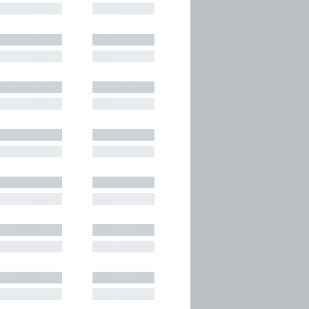
█████████
█████████
█████████
█████████
█████████
█████████
█████████
█████████
█████████
█████████
█████████
█████████
█████████
█████████
█████████
█████████
█████████
█████████
█████████
█████████
█████████
█████████
█████████
█████████
█████████
█████████