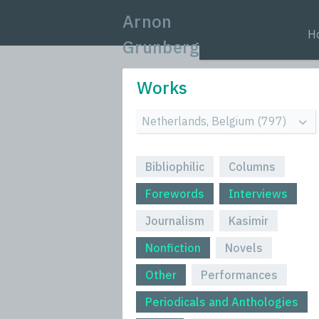
Arnon
H
Grunberg
Works
Bibliophilic
Columns
Forewords
Interviews
Journalism
Kasimir
Nonfiction
Novels
Other
Performances
Periodicals and Anthologies