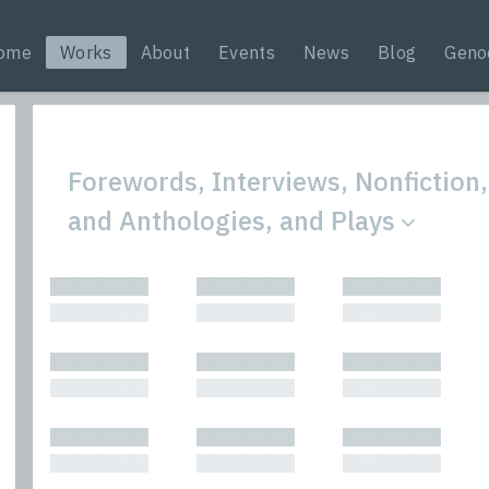
ome
Works
About
Events
News
Blog
Geno
Forewords, Interviews, Nonfiction,
and Anthologies, and Plays
All
Nonfic
█████████
█████████
█████████
Bibliophilic
Novel
█████████
█████████
█████████
Columns
Other
Forewords
Perfo
█████████
█████████
█████████
Interviews
Period
█████████
█████████
█████████
Journalism
Plays
Kasimir
Short 
█████████
█████████
█████████
█████████
█████████
█████████