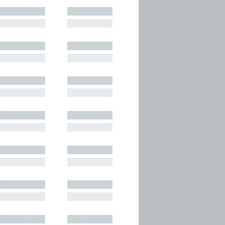
█████████
█████████
█████████
█████████
█████████
█████████
█████████
█████████
█████████
█████████
█████████
█████████
█████████
█████████
█████████
█████████
█████████
█████████
█████████
█████████
█████████
█████████
█████████
█████████
█████████
█████████