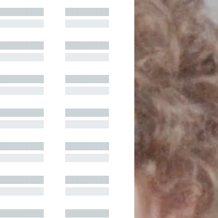
█████████
█████████
█████████
█████████
█████████
█████████
█████████
█████████
█████████
█████████
█████████
█████████
█████████
█████████
█████████
█████████
█████████
█████████
█████████
█████████
█████████
█████████
█████████
█████████
█████████
█████████