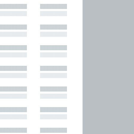
█████████
█████████
█████████
█████████
█████████
█████████
█████████
█████████
█████████
█████████
█████████
█████████
█████████
█████████
█████████
█████████
█████████
█████████
█████████
█████████
█████████
█████████
█████████
█████████
█████████
█████████