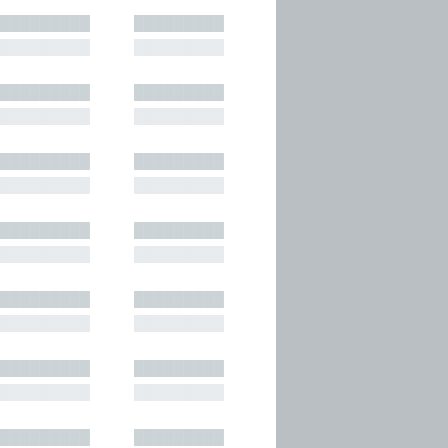
█████████
█████████
█████████
█████████
█████████
█████████
█████████
█████████
█████████
█████████
█████████
█████████
█████████
█████████
█████████
█████████
█████████
█████████
█████████
█████████
█████████
█████████
█████████
█████████
█████████
█████████