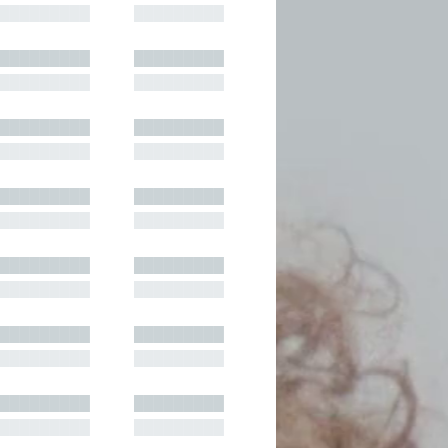
█████████
█████████
█████████
█████████
█████████
█████████
█████████
█████████
█████████
█████████
█████████
█████████
█████████
█████████
█████████
█████████
█████████
█████████
█████████
█████████
█████████
█████████
█████████
█████████
█████████
█████████