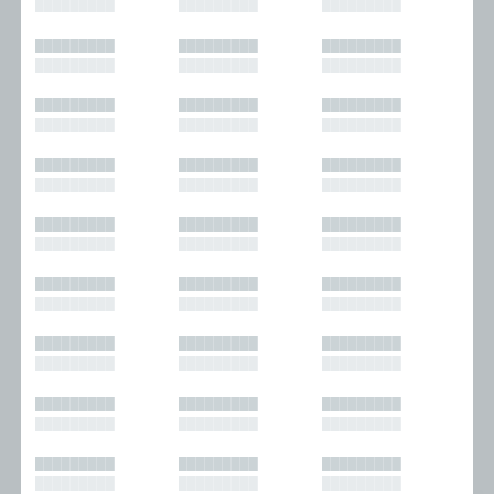
█████████
█████████
█████████
█████████
█████████
█████████
█████████
█████████
█████████
█████████
█████████
█████████
█████████
█████████
█████████
█████████
█████████
█████████
█████████
█████████
█████████
█████████
█████████
█████████
█████████
█████████
█████████
█████████
█████████
█████████
█████████
█████████
█████████
█████████
█████████
█████████
█████████
█████████
█████████
█████████
█████████
█████████
█████████
█████████
█████████
█████████
█████████
█████████
█████████
█████████
█████████