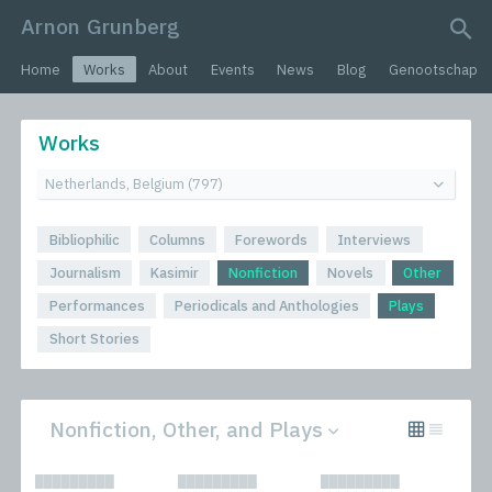
Arnon Grunberg
search query
Home
Works
About
Events
News
Blog
Genootschap
Works
Bibliophilic
Columns
Forewords
Interviews
Journalism
Kasimir
Nonfiction
Novels
Other
Performances
Periodicals and Anthologies
Plays
Short Stories
Nonfiction, Other, and Plays
All
Novels
█████████
█████████
█████████
Bibliophilic
Other