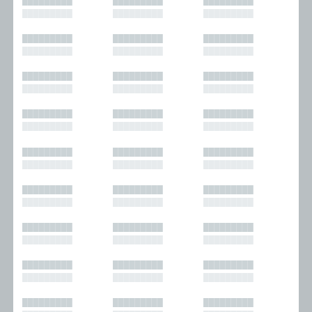
█████████
█████████
█████████
█████████
█████████
█████████
█████████
█████████
█████████
█████████
█████████
█████████
█████████
█████████
█████████
█████████
█████████
█████████
█████████
█████████
█████████
█████████
█████████
█████████
█████████
█████████
█████████
█████████
█████████
█████████
█████████
█████████
█████████
█████████
█████████
█████████
█████████
█████████
█████████
█████████
█████████
█████████
█████████
█████████
█████████
█████████
█████████
█████████
█████████
█████████
█████████