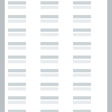
█████████
█████████
█████████
█████████
█████████
█████████
█████████
█████████
█████████
█████████
█████████
█████████
█████████
█████████
█████████
█████████
█████████
█████████
█████████
█████████
█████████
█████████
█████████
█████████
█████████
█████████
█████████
█████████
█████████
█████████
█████████
█████████
█████████
█████████
█████████
█████████
█████████
█████████
█████████
█████████
█████████
█████████
█████████
█████████
█████████
█████████
█████████
█████████
█████████
█████████
█████████