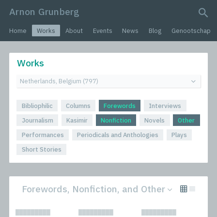
Arnon Grunberg
search query
Home
Works
About
Events
News
Blog
Genootschap
Works
Bibliophilic
Columns
Forewords
Interviews
Journalism
Kasimir
Nonfiction
Novels
Other
Performances
Periodicals and Anthologies
Plays
Short Stories
Forewords, Nonfiction, and Other
All
Novels
█████████
█████████
█████████
Bibliophilic
Other