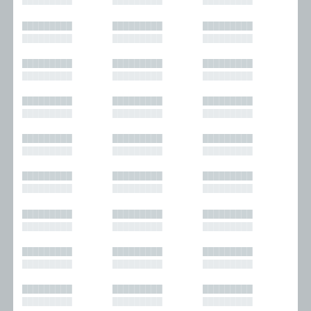
█████████
█████████
█████████
█████████
█████████
█████████
█████████
█████████
█████████
█████████
█████████
█████████
█████████
█████████
█████████
█████████
█████████
█████████
█████████
█████████
█████████
█████████
█████████
█████████
█████████
█████████
█████████
█████████
█████████
█████████
█████████
█████████
█████████
█████████
█████████
█████████
█████████
█████████
█████████
█████████
█████████
█████████
█████████
█████████
█████████
█████████
█████████
█████████
█████████
█████████
█████████