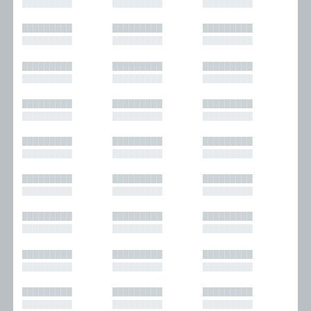
█████████
█████████
█████████
█████████
█████████
█████████
█████████
█████████
█████████
█████████
█████████
█████████
█████████
█████████
█████████
█████████
█████████
█████████
█████████
█████████
█████████
█████████
█████████
█████████
█████████
█████████
█████████
█████████
█████████
█████████
█████████
█████████
█████████
█████████
█████████
█████████
█████████
█████████
█████████
█████████
█████████
█████████
█████████
█████████
█████████
█████████
█████████
█████████
█████████
█████████
█████████