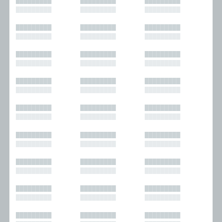
█████████
█████████
█████████
█████████
█████████
█████████
█████████
█████████
█████████
█████████
█████████
█████████
█████████
█████████
█████████
█████████
█████████
█████████
█████████
█████████
█████████
█████████
█████████
█████████
█████████
█████████
█████████
█████████
█████████
█████████
█████████
█████████
█████████
█████████
█████████
█████████
█████████
█████████
█████████
█████████
█████████
█████████
█████████
█████████
█████████
█████████
█████████
█████████
█████████
█████████
█████████