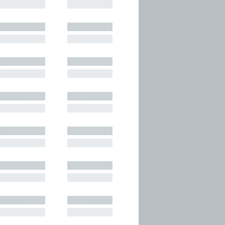
█████████
█████████
█████████
█████████
█████████
█████████
█████████
█████████
█████████
█████████
█████████
█████████
█████████
█████████
█████████
█████████
█████████
█████████
█████████
█████████
█████████
█████████
█████████
█████████
█████████
█████████