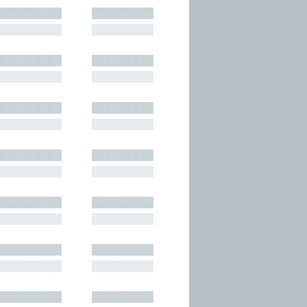
█████████
█████████
█████████
█████████
█████████
█████████
█████████
█████████
█████████
█████████
█████████
█████████
█████████
█████████
█████████
█████████
█████████
█████████
█████████
█████████
█████████
█████████
█████████
█████████
█████████
█████████