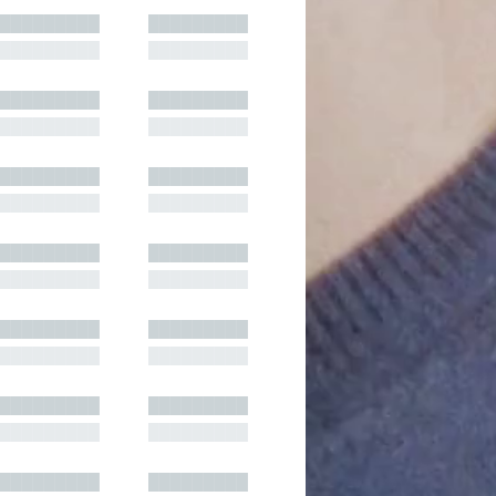
█████████
█████████
█████████
█████████
█████████
█████████
█████████
█████████
█████████
█████████
█████████
█████████
█████████
█████████
█████████
█████████
█████████
█████████
█████████
█████████
█████████
█████████
█████████
█████████
█████████
█████████