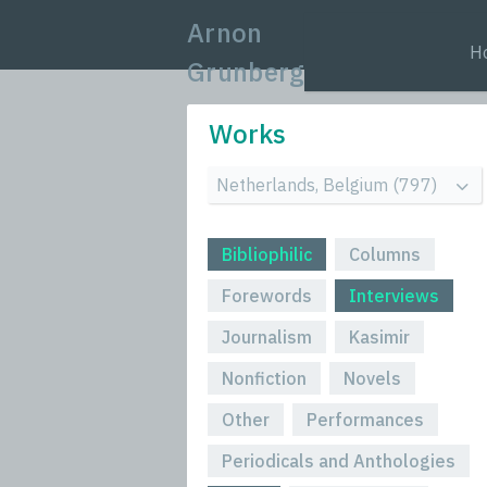
Arnon
H
Grunberg
Works
Bibliophilic
Columns
Forewords
Interviews
Journalism
Kasimir
Nonfiction
Novels
Other
Performances
Periodicals and Anthologies