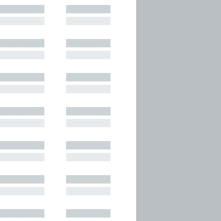
█████████
█████████
█████████
█████████
█████████
█████████
█████████
█████████
█████████
█████████
█████████
█████████
█████████
█████████
█████████
█████████
█████████
█████████
█████████
█████████
█████████
█████████
█████████
█████████
█████████
█████████