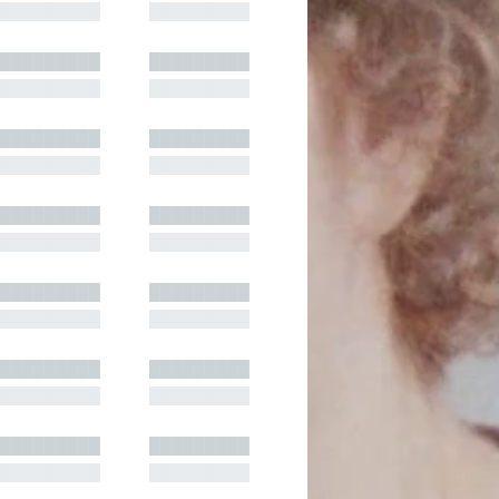
█████████
█████████
█████████
█████████
█████████
█████████
█████████
█████████
█████████
█████████
█████████
█████████
█████████
█████████
█████████
█████████
█████████
█████████
█████████
█████████
█████████
█████████
█████████
█████████
█████████
█████████