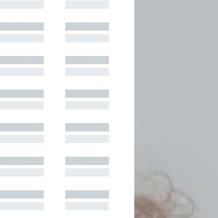
█████████
█████████
█████████
█████████
█████████
█████████
█████████
█████████
█████████
█████████
█████████
█████████
█████████
█████████
█████████
█████████
█████████
█████████
█████████
█████████
█████████
█████████
█████████
█████████
█████████
█████████