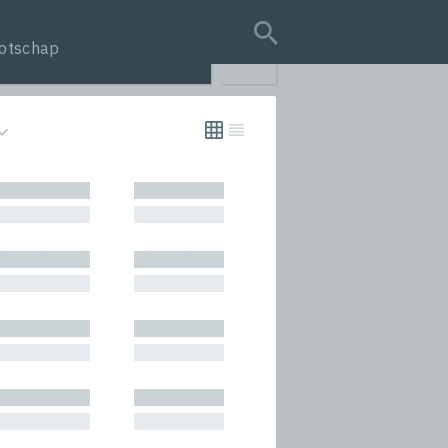
otschap
search query
tion
█████████
█████████
s
█████████
█████████
rmances
█████████
█████████
icals and Anthologies
█████████
█████████
Stories
█████████
█████████
█████████
█████████
█████████
█████████
█████████
█████████