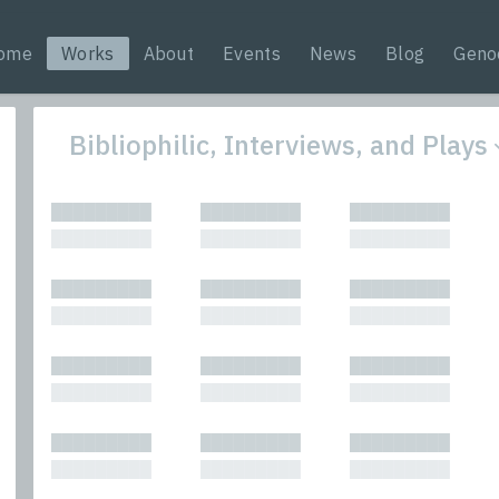
ome
Works
About
Events
News
Blog
Geno
Bibliophilic, Interviews, and Plays
All
Nonfic
█████████
█████████
█████████
Bibliophilic
Novel
█████████
█████████
█████████
Columns
Other
Forewords
Perfo
█████████
█████████
█████████
Interviews
Period
█████████
█████████
█████████
Journalism
Plays
Kasimir
Short 
█████████
█████████
█████████
█████████
█████████
█████████
█████████
█████████
█████████
█████████
█████████
█████████