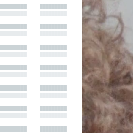
█████████
█████████
█████████
█████████
█████████
█████████
█████████
█████████
█████████
█████████
█████████
█████████
█████████
█████████
█████████
█████████
█████████
█████████
█████████
█████████
█████████
█████████
█████████
█████████
█████████
█████████