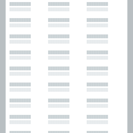
█████████
█████████
█████████
█████████
█████████
█████████
█████████
█████████
█████████
█████████
█████████
█████████
█████████
█████████
█████████
█████████
█████████
█████████
█████████
█████████
█████████
█████████
█████████
█████████
█████████
█████████
█████████
█████████
█████████
█████████
█████████
█████████
█████████
█████████
█████████
█████████
█████████
█████████
█████████
█████████
█████████
█████████
█████████
█████████
█████████
█████████
█████████
█████████
█████████
█████████
█████████