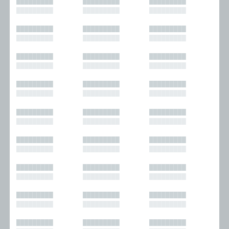
█████████
█████████
█████████
█████████
█████████
█████████
█████████
█████████
█████████
█████████
█████████
█████████
█████████
█████████
█████████
█████████
█████████
█████████
█████████
█████████
█████████
█████████
█████████
█████████
█████████
█████████
█████████
█████████
█████████
█████████
█████████
█████████
█████████
█████████
█████████
█████████
█████████
█████████
█████████
█████████
█████████
█████████
█████████
█████████
█████████
█████████
█████████
█████████
█████████
█████████
█████████