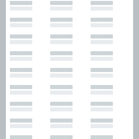
█████████
█████████
█████████
█████████
█████████
█████████
█████████
█████████
█████████
█████████
█████████
█████████
█████████
█████████
█████████
█████████
█████████
█████████
█████████
█████████
█████████
█████████
█████████
█████████
█████████
█████████
█████████
█████████
█████████
█████████
█████████
█████████
█████████
█████████
█████████
█████████
█████████
█████████
█████████
█████████
█████████
█████████
█████████
█████████
█████████
█████████
█████████
█████████
█████████
█████████
█████████