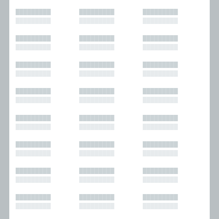
█████████
█████████
█████████
█████████
█████████
█████████
█████████
█████████
█████████
█████████
█████████
█████████
█████████
█████████
█████████
█████████
█████████
█████████
█████████
█████████
█████████
█████████
█████████
█████████
█████████
█████████
█████████
█████████
█████████
█████████
█████████
█████████
█████████
█████████
█████████
█████████
█████████
█████████
█████████
█████████
█████████
█████████
█████████
█████████
█████████
█████████
█████████
█████████