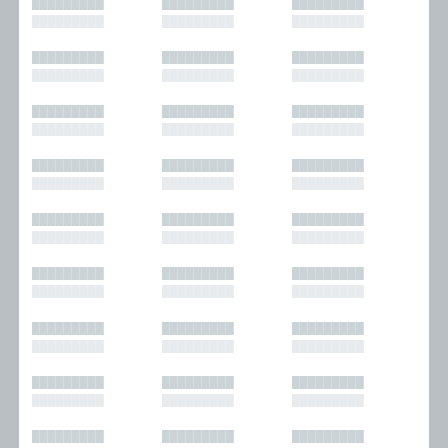
█████████
█████████
█████████
█████████
█████████
█████████
█████████
█████████
█████████
█████████
█████████
█████████
█████████
█████████
█████████
█████████
█████████
█████████
█████████
█████████
█████████
█████████
█████████
█████████
█████████
█████████
█████████
█████████
█████████
█████████
█████████
█████████
█████████
█████████
█████████
█████████
█████████
█████████
█████████
█████████
█████████
█████████
█████████
█████████
█████████
█████████
█████████
█████████
█████████
█████████
█████████