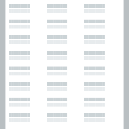
█████████
█████████
█████████
█████████
█████████
█████████
█████████
█████████
█████████
█████████
█████████
█████████
█████████
█████████
█████████
█████████
█████████
█████████
█████████
█████████
█████████
█████████
█████████
█████████
█████████
█████████
█████████
█████████
█████████
█████████
█████████
█████████
█████████
█████████
█████████
█████████
█████████
█████████
█████████
█████████
█████████
█████████
█████████
█████████
█████████
█████████
█████████
█████████