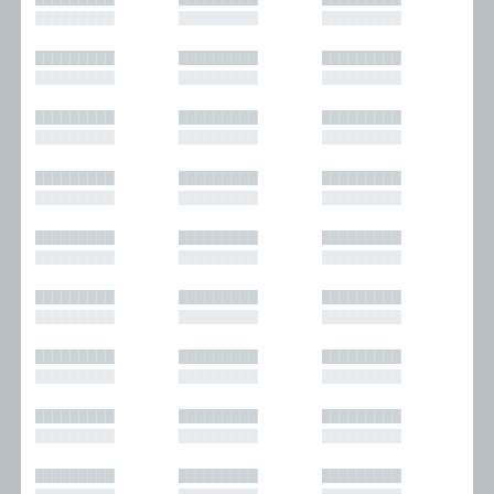
█████████
█████████
█████████
█████████
█████████
█████████
█████████
█████████
█████████
█████████
█████████
█████████
█████████
█████████
█████████
█████████
█████████
█████████
█████████
█████████
█████████
█████████
█████████
█████████
█████████
█████████
█████████
█████████
█████████
█████████
█████████
█████████
█████████
█████████
█████████
█████████
█████████
█████████
█████████
█████████
█████████
█████████
█████████
█████████
█████████
█████████
█████████
█████████