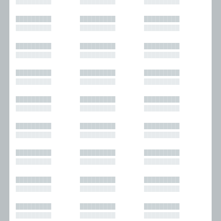
█████████
█████████
█████████
█████████
█████████
█████████
█████████
█████████
█████████
█████████
█████████
█████████
█████████
█████████
█████████
█████████
█████████
█████████
█████████
█████████
█████████
█████████
█████████
█████████
█████████
█████████
█████████
█████████
█████████
█████████
█████████
█████████
█████████
█████████
█████████
█████████
█████████
█████████
█████████
█████████
█████████
█████████
█████████
█████████
█████████
█████████
█████████
█████████
█████████
█████████
█████████