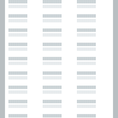
█████████
█████████
█████████
█████████
█████████
█████████
█████████
█████████
█████████
█████████
█████████
█████████
█████████
█████████
█████████
█████████
█████████
█████████
█████████
█████████
█████████
█████████
█████████
█████████
█████████
█████████
█████████
█████████
█████████
█████████
█████████
█████████
█████████
█████████
█████████
█████████
█████████
█████████
█████████
█████████
█████████
█████████
█████████
█████████
█████████
█████████
█████████
█████████
█████████
█████████
█████████