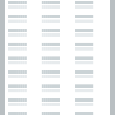
█████████
█████████
█████████
█████████
█████████
█████████
█████████
█████████
█████████
█████████
█████████
█████████
█████████
█████████
█████████
█████████
█████████
█████████
█████████
█████████
█████████
█████████
█████████
█████████
█████████
█████████
█████████
█████████
█████████
█████████
█████████
█████████
█████████
█████████
█████████
█████████
█████████
█████████
█████████
█████████
█████████
█████████
█████████
█████████
█████████
█████████
█████████
█████████
█████████
█████████
█████████