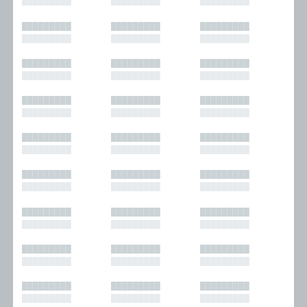
█████████
█████████
█████████
█████████
█████████
█████████
█████████
█████████
█████████
█████████
█████████
█████████
█████████
█████████
█████████
█████████
█████████
█████████
█████████
█████████
█████████
█████████
█████████
█████████
█████████
█████████
█████████
█████████
█████████
█████████
█████████
█████████
█████████
█████████
█████████
█████████
█████████
█████████
█████████
█████████
█████████
█████████
█████████
█████████
█████████
█████████
█████████
█████████
█████████
█████████
█████████