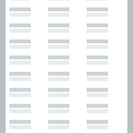
█████████
█████████
█████████
█████████
█████████
█████████
█████████
█████████
█████████
█████████
█████████
█████████
█████████
█████████
█████████
█████████
█████████
█████████
█████████
█████████
█████████
█████████
█████████
█████████
█████████
█████████
█████████
█████████
█████████
█████████
█████████
█████████
█████████
█████████
█████████
█████████
█████████
█████████
█████████
█████████
█████████
█████████
█████████
█████████
█████████
█████████
█████████
█████████