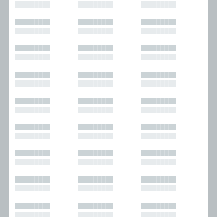
█████████
█████████
█████████
█████████
█████████
█████████
█████████
█████████
█████████
█████████
█████████
█████████
█████████
█████████
█████████
█████████
█████████
█████████
█████████
█████████
█████████
█████████
█████████
█████████
█████████
█████████
█████████
█████████
█████████
█████████
█████████
█████████
█████████
█████████
█████████
█████████
█████████
█████████
█████████
█████████
█████████
█████████
█████████
█████████
█████████
█████████
█████████
█████████
█████████
█████████
█████████