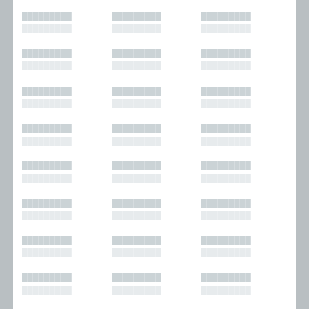
█████████
█████████
█████████
█████████
█████████
█████████
█████████
█████████
█████████
█████████
█████████
█████████
█████████
█████████
█████████
█████████
█████████
█████████
█████████
█████████
█████████
█████████
█████████
█████████
█████████
█████████
█████████
█████████
█████████
█████████
█████████
█████████
█████████
█████████
█████████
█████████
█████████
█████████
█████████
█████████
█████████
█████████
█████████
█████████
█████████
█████████
█████████
█████████