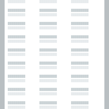
█████████
█████████
█████████
█████████
█████████
█████████
█████████
█████████
█████████
█████████
█████████
█████████
█████████
█████████
█████████
█████████
█████████
█████████
█████████
█████████
█████████
█████████
█████████
█████████
█████████
█████████
█████████
█████████
█████████
█████████
█████████
█████████
█████████
█████████
█████████
█████████
█████████
█████████
█████████
█████████
█████████
█████████
█████████
█████████
█████████
█████████
█████████
█████████
█████████
█████████
█████████