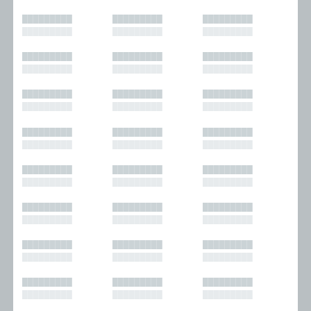
█████████
█████████
█████████
█████████
█████████
█████████
█████████
█████████
█████████
█████████
█████████
█████████
█████████
█████████
█████████
█████████
█████████
█████████
█████████
█████████
█████████
█████████
█████████
█████████
█████████
█████████
█████████
█████████
█████████
█████████
█████████
█████████
█████████
█████████
█████████
█████████
█████████
█████████
█████████
█████████
█████████
█████████
█████████
█████████
█████████
█████████
█████████
█████████