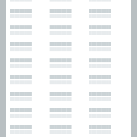
█████████
█████████
█████████
█████████
█████████
█████████
█████████
█████████
█████████
█████████
█████████
█████████
█████████
█████████
█████████
█████████
█████████
█████████
█████████
█████████
█████████
█████████
█████████
█████████
█████████
█████████
█████████
█████████
█████████
█████████
█████████
█████████
█████████
█████████
█████████
█████████
█████████
█████████
█████████
█████████
█████████
█████████
█████████
█████████
█████████
█████████
█████████
█████████