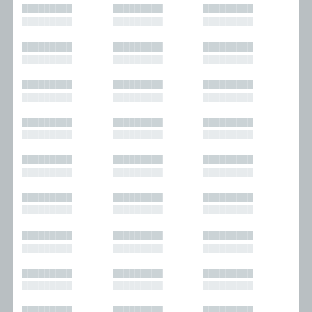
█████████
█████████
█████████
█████████
█████████
█████████
█████████
█████████
█████████
█████████
█████████
█████████
█████████
█████████
█████████
█████████
█████████
█████████
█████████
█████████
█████████
█████████
█████████
█████████
█████████
█████████
█████████
█████████
█████████
█████████
█████████
█████████
█████████
█████████
█████████
█████████
█████████
█████████
█████████
█████████
█████████
█████████
█████████
█████████
█████████
█████████
█████████
█████████
█████████
█████████
█████████