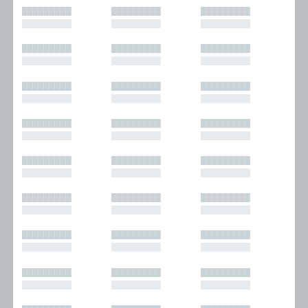
█████████
█████████
█████████
█████████
█████████
█████████
█████████
█████████
█████████
█████████
█████████
█████████
█████████
█████████
█████████
█████████
█████████
█████████
█████████
█████████
█████████
█████████
█████████
█████████
█████████
█████████
█████████
█████████
█████████
█████████
█████████
█████████
█████████
█████████
█████████
█████████
█████████
█████████
█████████
█████████
█████████
█████████
█████████
█████████
█████████
█████████
█████████
█████████