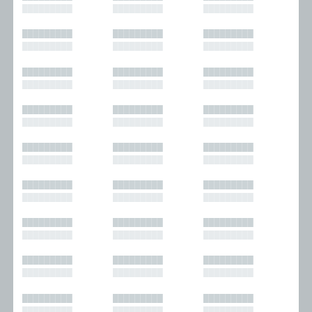
█████████
█████████
█████████
█████████
█████████
█████████
█████████
█████████
█████████
█████████
█████████
█████████
█████████
█████████
█████████
█████████
█████████
█████████
█████████
█████████
█████████
█████████
█████████
█████████
█████████
█████████
█████████
█████████
█████████
█████████
█████████
█████████
█████████
█████████
█████████
█████████
█████████
█████████
█████████
█████████
█████████
█████████
█████████
█████████
█████████
█████████
█████████
█████████
█████████
█████████
█████████