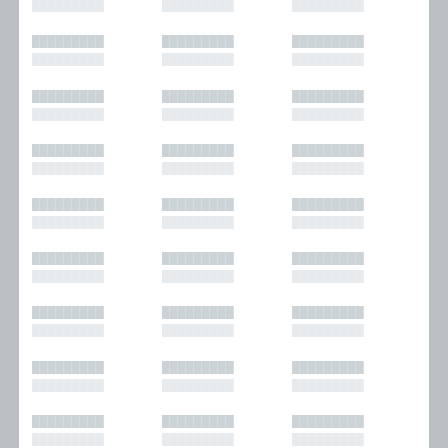
█████████
█████████
█████████
█████████
█████████
█████████
█████████
█████████
█████████
█████████
█████████
█████████
█████████
█████████
█████████
█████████
█████████
█████████
█████████
█████████
█████████
█████████
█████████
█████████
█████████
█████████
█████████
█████████
█████████
█████████
█████████
█████████
█████████
█████████
█████████
█████████
█████████
█████████
█████████
█████████
█████████
█████████
█████████
█████████
█████████
█████████
█████████
█████████
█████████
█████████
█████████