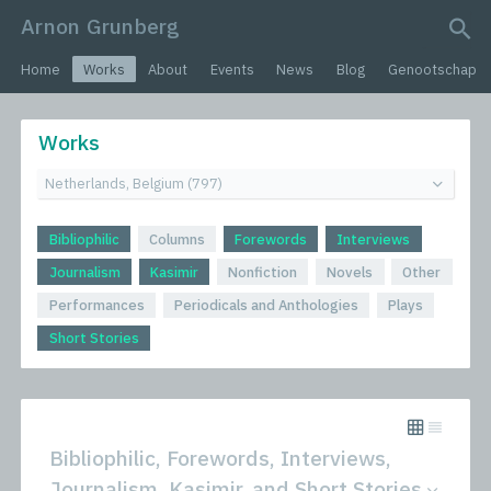
Arnon Grunberg
search query
Home
Works
About
Events
News
Blog
Genootschap
Works
Bibliophilic
Columns
Forewords
Interviews
Journalism
Kasimir
Nonfiction
Novels
Other
Performances
Periodicals and Anthologies
Plays
Short Stories
Bibliophilic, Forewords, Interviews,
Journalism, Kasimir, and Short Stories