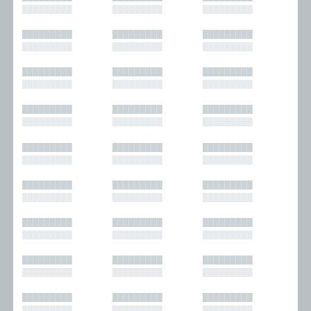
█████████
█████████
█████████
█████████
█████████
█████████
█████████
█████████
█████████
█████████
█████████
█████████
█████████
█████████
█████████
█████████
█████████
█████████
█████████
█████████
█████████
█████████
█████████
█████████
█████████
█████████
█████████
█████████
█████████
█████████
█████████
█████████
█████████
█████████
█████████
█████████
█████████
█████████
█████████
█████████
█████████
█████████
█████████
█████████
█████████
█████████
█████████
█████████
█████████
█████████
█████████