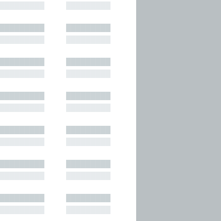
█████████
█████████
█████████
█████████
█████████
█████████
█████████
█████████
█████████
█████████
█████████
█████████
█████████
█████████
█████████
█████████
█████████
█████████
█████████
█████████
█████████
█████████
█████████
█████████
█████████
█████████