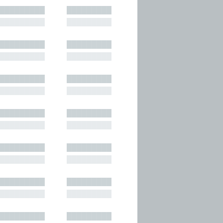
█████████
█████████
█████████
█████████
█████████
█████████
█████████
█████████
█████████
█████████
█████████
█████████
█████████
█████████
█████████
█████████
█████████
█████████
█████████
█████████
█████████
█████████
█████████
█████████
█████████
█████████