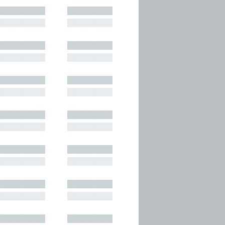
█████████
█████████
█████████
█████████
█████████
█████████
█████████
█████████
█████████
█████████
█████████
█████████
█████████
█████████
█████████
█████████
█████████
█████████
█████████
█████████
█████████
█████████
█████████
█████████
█████████
█████████