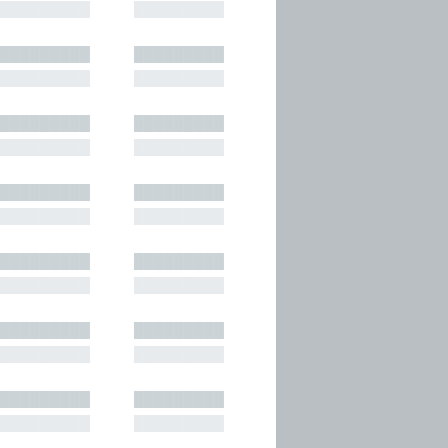
█████████
█████████
█████████
█████████
█████████
█████████
█████████
█████████
█████████
█████████
█████████
█████████
█████████
█████████
█████████
█████████
█████████
█████████
█████████
█████████
█████████
█████████
█████████
█████████
█████████
█████████