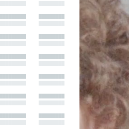
█████████
█████████
█████████
█████████
█████████
█████████
█████████
█████████
█████████
█████████
█████████
█████████
█████████
█████████
█████████
█████████
█████████
█████████
█████████
█████████
█████████
█████████
█████████
█████████
█████████
█████████