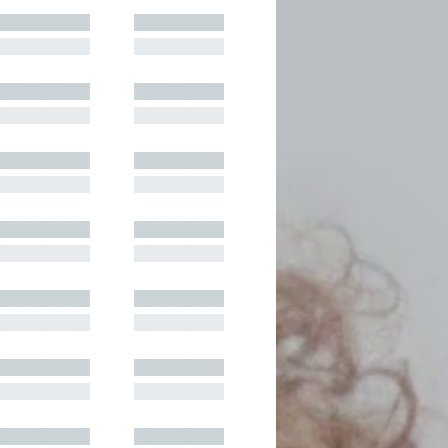
█████████
█████████
█████████
█████████
█████████
█████████
█████████
█████████
█████████
█████████
█████████
█████████
█████████
█████████
█████████
█████████
█████████
█████████
█████████
█████████
█████████
█████████
█████████
█████████
█████████
█████████