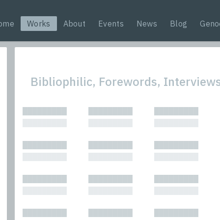
ome
Works
About
Events
News
Blog
Geno
Bibliophilic, Forewords, Intervie
All
Nonfic
█████████
█████████
█████████
Bibliophilic
Novel
█████████
█████████
█████████
Columns
Other
Forewords
Perfo
█████████
█████████
█████████
Interviews
Period
█████████
█████████
█████████
Journalism
Plays
Kasimir
Short 
█████████
█████████
█████████
█████████
█████████
█████████
█████████
█████████
█████████