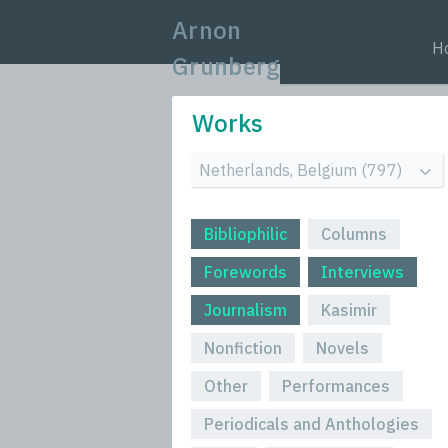
Arnon
H
Grunberg
Works
Bibliophilic
Columns
Forewords
Interviews
Journalism
Kasimir
Nonfiction
Novels
Other
Performances
Periodicals and Anthologies