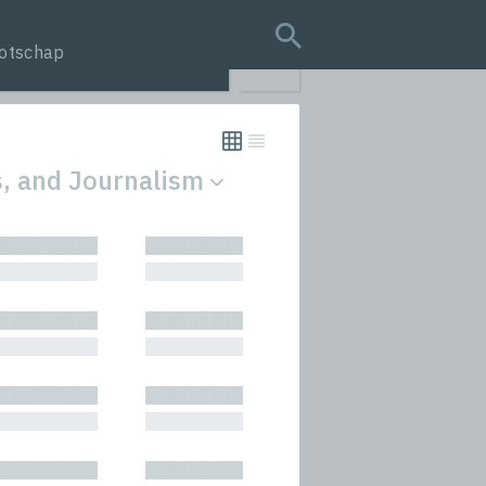
otschap
search query
ws, and Journalism
tion
█████████
█████████
s
█████████
█████████
rmances
█████████
█████████
icals and Anthologies
█████████
█████████
Stories
█████████
█████████
█████████
█████████
█████████
█████████