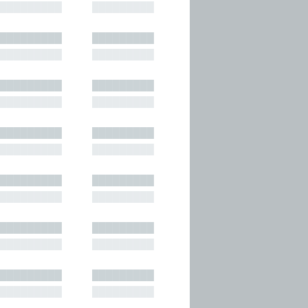
█████████
█████████
█████████
█████████
█████████
█████████
█████████
█████████
█████████
█████████
█████████
█████████
█████████
█████████
█████████
█████████
█████████
█████████
█████████
█████████
█████████
█████████
█████████
█████████
█████████
█████████