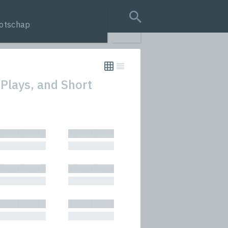
otschap
search query
 Plays, and Short
tion
█████████
█████████
s
█████████
█████████
rmances
█████████
█████████
icals and Anthologies
█████████
█████████
Stories
█████████
█████████
█████████
█████████