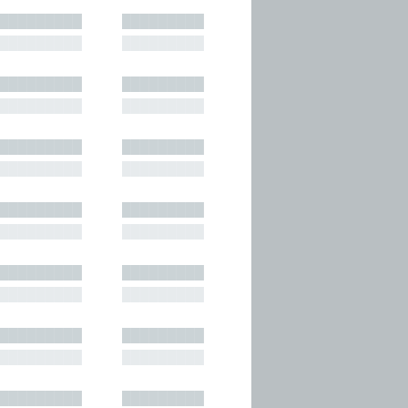
█████████
█████████
█████████
█████████
█████████
█████████
█████████
█████████
█████████
█████████
█████████
█████████
█████████
█████████
█████████
█████████
█████████
█████████
█████████
█████████
█████████
█████████
█████████
█████████
█████████
█████████