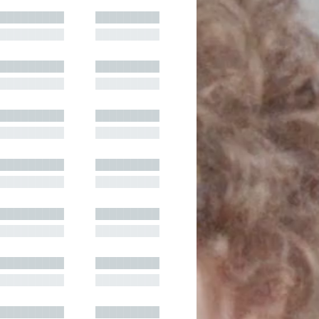
█████████
█████████
█████████
█████████
█████████
█████████
█████████
█████████
█████████
█████████
█████████
█████████
█████████
█████████
█████████
█████████
█████████
█████████
█████████
█████████
█████████
█████████
█████████
█████████
█████████
█████████