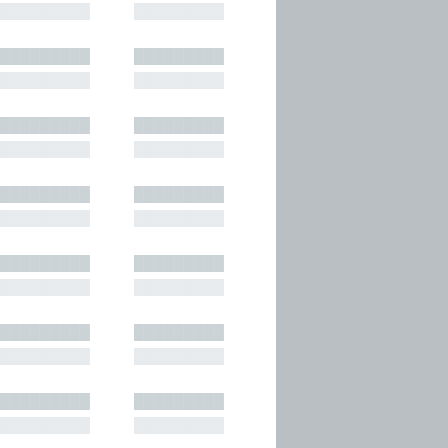
█████████
█████████
█████████
█████████
█████████
█████████
█████████
█████████
█████████
█████████
█████████
█████████
█████████
█████████
█████████
█████████
█████████
█████████
█████████
█████████
█████████
█████████
█████████
█████████
█████████
█████████