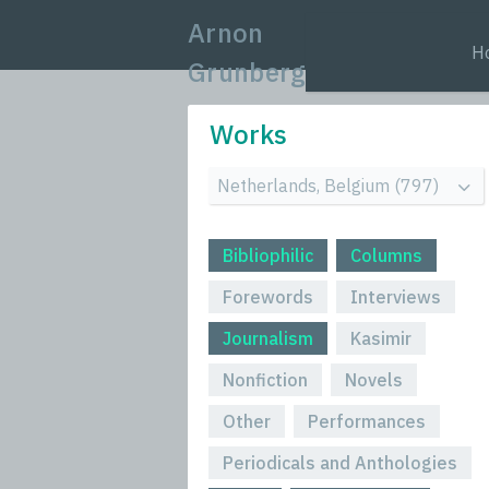
Arnon
H
Grunberg
Works
Bibliophilic
Columns
Forewords
Interviews
Journalism
Kasimir
Nonfiction
Novels
Other
Performances
Periodicals and Anthologies